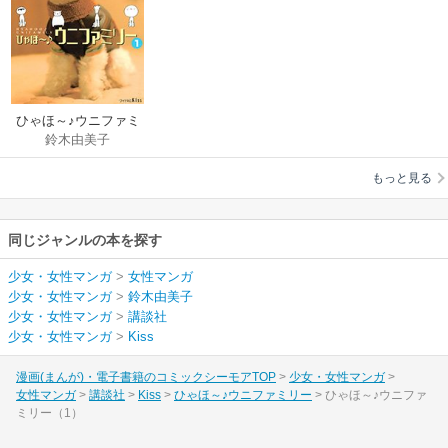
ひゃほ～♪ウニファミ
鈴木由美子
リー
もっと見る
同じジャンルの本を探す
少女・女性マンガ
>
女性マンガ
少女・女性マンガ
>
鈴木由美子
少女・女性マンガ
>
講談社
少女・女性マンガ
>
Kiss
漫画(まんが)・電子書籍のコミックシーモアTOP
少女・女性マンガ
女性マンガ
講談社
Kiss
ひゃほ～♪ウニファミリー
ひゃほ～♪ウニファ
ミリー（1）