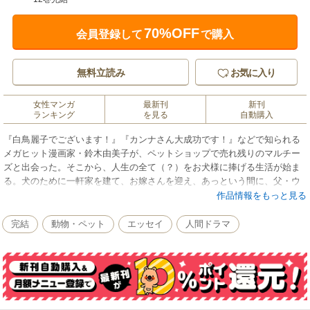
70%OFF
会員登録して
で購入
無料立読み
お気に入り
女性マンガ
最新刊
新刊
ランキング
を見る
自動購入
『白鳥麗子でございます！』『カンナさん大成功です！』などで知られる
メガヒット漫画家・鈴木由美子が、ペットショップで売れ残りのマルチー
ズと出会った。そこから、人生の全て（？）をお犬様に捧げる生活が始ま
る。犬のために一軒家を建て、お嫁さんを迎え、あっという間に、父・ウ
ニ、母・ネギ、姉・ナス、妹・ニラ、4ころ合わせてウニファミリーの出来
作品情報をもっと見る
上がり！ 巻頭カラー16ページに、4ころのコスプレ写真が満載！
完結
動物・ペット
エッセイ
人間ドラマ