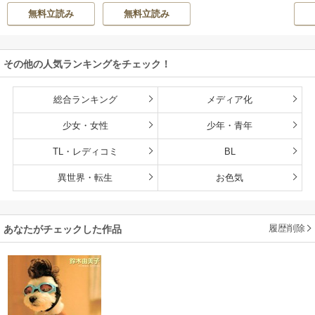
子（エブリスタ）
DIO ZOON
される―【マイク
が。
無料立読み
無料立読み
ロ】
その他の人気ランキングをチェック！
総合ランキング
メディア化
少女・女性
少年・青年
TL・レディコミ
BL
異世界・転生
お色気
履歴削除
あなたがチェックした作品