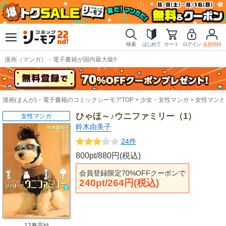
検索
はじめて
カート
ログイン
会員登録
漫画（マンガ）・電子書籍が国内最大級!!
漫画(まんが)・電子書籍のコミックシーモアTOP
少女・女性マンガ
女性マンガ
ひゃほ～♪ウニファミリー（1）
女性マンガ
鈴木由美子
24件
800pt/880円(税込)
会員登録限定70%OFFクーポンで
240pt/264円(税込)
12巻完結