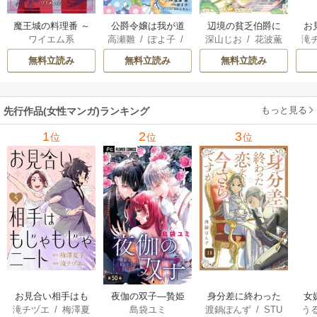
魔王城の料理番 ～
公爵令嬢は我が道
辺境の貧乏伯爵に
お
ワイエム系
高瀬雛
/
ぽよ子
/
深山じお
/
花波薫
滝
コワモテ魔族ばか
を場当たり的に行
嫁ぐことになった
じ
にもし
歩
/
ボダックス
子
りだけど、ホワイ
く
ので領地改革に励
無料立読み
無料立読み
無料立読み
トな職場です～
みます ～the letter
from Boule～
もっと見る
先行作品(女性マンガ)ランキング
1
2
3
位
位
位
お見合い相手はも
夜伽の双子―贄姫
身分差に終わった
女
滝チヅエ
/
梅澤夏
島袋ユミ
渡鍋ぽんず
/
STU
う
じゃもじゃニート
は二人の王子に愛
恋を、今さらです
一