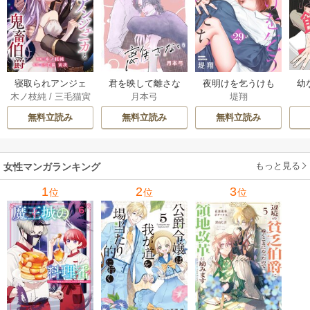
幼
寝取られアンジェ
君を映して離さな
夜明けを乞うけも
木ノ枝純
/
三毛猫寅
月本弓
堤翔
ニカと鬼畜伯爵
い[ばら売り] 25巻
のたち[ばら売り] 2
次
［ばら売り］ 14巻
8-29巻
無料立読み
無料立読み
無料立読み
もっと見る
女性マンガランキング
1
2
3
位
位
位