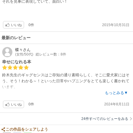
それを見事に表現していて、面白い！
0件
2015年10月31日
いいね
最新のレビュー
蝶々
さん
(女性/50代)
総レビュー数：8件
幸せになれる本
鈴木先生のギャグセンスはご存知の通り素晴らしく、そこに愛犬家にはそ
う、そう！わかる～！といった日常やハプニングをとても楽しく書かれて
います。
この作品以降好物を名前にしてる方を良く見ます(笑)
もっとみる▼
犬好きならわかるそれぞれの特徴を最高に可愛く書かれてるし、この絵だ
0件
2024年8月11日
からこそ愛着感じます。
いいね
24件すべてのレビューをみる
この作品をシェアしよう