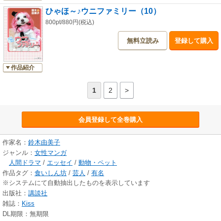
ひゃほ～♪ウニファミリー（10）
800pt/880円(税込)
無料立読み
登録して購入
作品紹介
1
2
>
会員登録して全巻購入
作家名：
鈴木由美子
ジャンル：
女性マンガ
人間ドラマ
/
エッセイ
/
動物・ペット
作品タグ：
食いしん坊
/
芸人
/
有名
※システムにて自動抽出したものを表示しています
出版社：
講談社
雑誌：
Kiss
DL期限：無期限