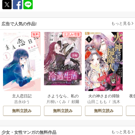
もっと見る
広告で人気の作品!
無料
立読み増量
主人恋日記
さようなら、私の
火の神さまの掃除
夜
吉永ゆう
片桐いくみ
/
頼爾
山田こもも
/
浅木
冷遇生活 ～パーテ
人ですが、いつの
は
伊都
/
SNC
ィーで声をかけて
間にか花嫁として
無料立読み
無料立読み
無料立読み
きたのがヤバい男
溺愛されています
だった件
もっと見る
少女・女性マンガの無料作品