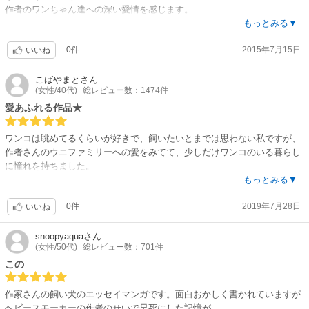
作者のワンちゃん達への深い愛情を感じます。
今までのペット漫画(って言うのでしょうか)の中でピカイチです?
もっとみる▼
0件
2015年7月15日
いいね
こばやまと
さん
(女性/40代)
総レビュー数：1474件
愛あふれる作品★
ワンコは眺めてるくらいが好きで、飼いたいとまでは思わない私ですが、
作者さんのウニファミリーへの愛をみてて、少しだけワンコのいる暮らし
に憧れを持ちました。
作者さんのこういう絵も好きです。
もっとみる▼
0件
2019年7月28日
いいね
snoopyaqua
さん
(女性/50代)
総レビュー数：701件
この
作家さんの飼い犬のエッセイマンガです。面白おかしく書かれていますが
ヘビースモーカーの作者のせいで早死にした記憶が…