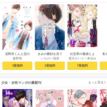
社交界の毒婦とよ
花野井くんと恋の
きみの横顔を見て
私
霜月かいり
/
来須み
森野萌
いちのへ瑠美
ばれる私～素敵な
病（１）
いた（１）
かん
辺境伯令息に腕を
［ば
7冊無料
3冊無料
1冊無料
折られたので、責
任とってもらいま
す～［ばら売り］
もっと見る
第1話
少女・女性マンガの最新刊