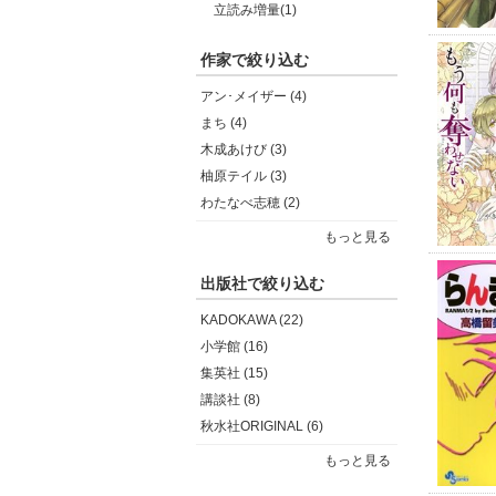
立読み増量(1)
作家で絞り込む
アン･メイザー (4)
まち (4)
木成あけび (3)
柚原テイル (3)
わたなべ志穂 (2)
もっと見る
出版社で絞り込む
KADOKAWA (22)
小学館 (16)
集英社 (15)
講談社 (8)
秋水社ORIGINAL (6)
もっと見る