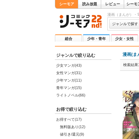
シーモア
読み放題
レビュー
シーモ
漫画（まんが）・
ジャンルで探す
総合
少年・青年
少女・女性
漫画(ま
ジャンルで絞り込む
検索結果1
少女マンガ(43)
女性マンガ(31)
少年マンガ(11)
青年マンガ(15)
ライトノベル(66)
お得で絞り込む
お得すべて(17)
無料版あり(12)
値引き/還元(9)