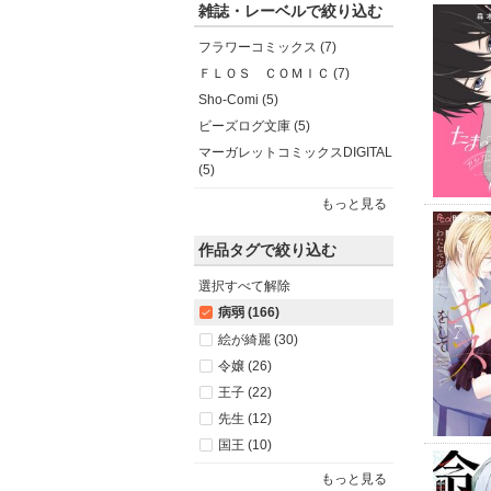
雑誌・レーベルで絞り込む
フラワーコミックス (7)
ＦＬＯＳ ＣＯＭＩＣ (7)
Sho-Comi (5)
ビーズログ文庫 (5)
マーガレットコミックスDIGITAL
(5)
もっと見る
作品タグで絞り込む
選択すべて解除
病弱 (166)
絵が綺麗 (30)
令嬢 (26)
王子 (22)
先生 (12)
国王 (10)
もっと見る