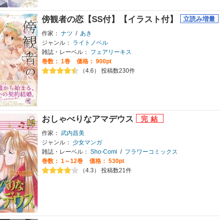
傍観者の恋【SS付】【イラスト付】
作家：
ナツ
/
あき
ジャンル：
ライトノベル
雑誌・レーベル：
フェアリーキス
巻数：
1巻
価格： 900pt
（4.6） 投稿数230件
おしゃべりなアマデウス
作家：
武内昌美
ジャンル：
少女マンガ
雑誌・レーベル：
Sho-Comi
/
フラワーコミックス
巻数：
1～12巻
価格： 530pt
（4.3） 投稿数21件