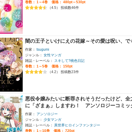
巻数：
1～4巻
価格： 480pt～530pt
（4.5） 投稿数46件
闇の王子といけにえの花嫁～その愛は呪い、で
作家：
tsugumi
ジャンル：
女性マンガ
雑誌・レーベル：
スキして?桃色日記
巻数：
1～5巻
価格： 150pt
（4.2） 投稿数23件
悪役令嬢みたいに断罪されそうだったけど、全
に「ざまぁ」しますわ！ アンソロジーコミッ
作家：
アンソロジー
ジャンル：
少女マンガ
雑誌・レーベル：
異世界ヒロインファンタジー
巻数：
1～10巻
価格： 720pt