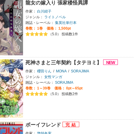
龍女の嫁入り 張家楼怪異譚
作家：
白川紺子
ジャンル：
ライトノベル
雑誌・レーベル：
集英社単行本
巻数：
1巻
価格： 1,500pt
（5.0） 投稿数1件
死神さまと三年契約【タテヨミ】
作家：
櫻田りん
/
MONA
/
SORAJIMA
ジャンル：
女性マンガ
雑誌・レーベル：
SORAJIMA
巻数：
1～39巻
価格： 0pt～65pt
（5.0） 投稿数2件
ボーイフレンド
作家：
惣領冬実