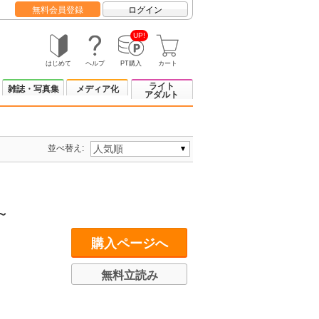
無料会員登録
ログイン
UP!
はじめて
ヘルプ
PT購入
カート
ライト
雑誌・写真集
メディア化
アダルト
並べ替え:
～
購入ページへ
無料立読み