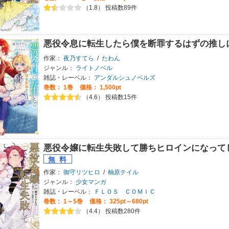
（1.8） 投稿数89件
悪役令息に転生したら僕を断罪するはずの推し
作家：
夜乃すてら
/
たわん
ジャンル：
ライトノベル
雑誌・レーベル：
アンダルシュノベルズ
巻数：
1巻
価格： 1,500pt
（4.6） 投稿数15件
悪役令嬢に転生失敗して勝ちヒロインになって
作家：
御守リツヒロ
/
柚原テイル
ジャンル：
少女マンガ
雑誌・レーベル：
ＦＬＯＳ ＣＯＭＩＣ
巻数：
1～5巻
価格： 325pt～680pt
（4.4） 投稿数280件