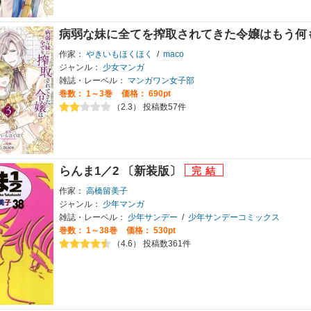
病弱な妹に全てを搾取されてきた令嬢はもう何
作家：
やきいもほくほく
/
maco
ジャンル：
少女マンガ
雑誌・レーベル：
マンガワン女子部
巻数：
1～3巻
価格： 690pt
（2.3） 投稿数57件
らんま1／2 〔新装版〕
作家：
高橋留美子
ジャンル：
少年マンガ
雑誌・レーベル：
少年サンデー
/
少年サンデーコミックス
巻数：
1～38巻
価格： 530pt
（4.6） 投稿数361件