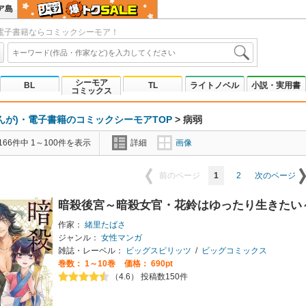
ア島
電子書籍ならコミックシーモア！
シーモア
BL
TL
ライトノベル
小説・実用書
コミックス
んが)・電子書籍のコミックシーモアTOP
>
病弱
66件中 1～100件を表示
詳細
画像
1
2
前のページ
次のページ
暗殺後宮～暗殺女官・花鈴はゆったり生きたい
作家：
緒里たばさ
ジャンル：
女性マンガ
雑誌・レーベル：
ビッグスピリッツ
/
ビッグコミックス
巻数：
1～10巻
価格： 690pt
（4.6） 投稿数150件