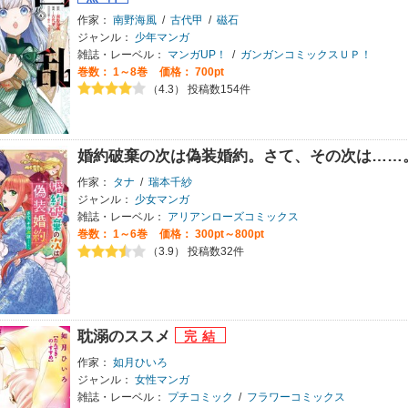
作家：
南野海風
/
古代甲
/
磁石
ジャンル：
少年マンガ
雑誌・レーベル：
マンガUP！
/
ガンガンコミックスＵＰ！
巻数：
1～8巻
価格： 700pt
（4.3） 投稿数154件
婚約破棄の次は偽装婚約。さて、その次は……
作家：
タナ
/
瑞本千紗
ジャンル：
少女マンガ
雑誌・レーベル：
アリアンローズコミックス
巻数：
1～6巻
価格： 300pt～800pt
（3.9） 投稿数32件
耽溺のススメ
作家：
如月ひいろ
ジャンル：
女性マンガ
雑誌・レーベル：
プチコミック
/
フラワーコミックス