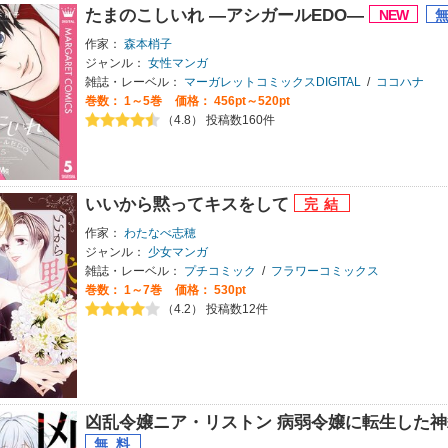
たまのこしいれ ―アシガールEDO―
作家：
森本梢子
ジャンル：
女性マンガ
雑誌・レーベル：
マーガレットコミックスDIGITAL
/
ココハナ
巻数：
1～5巻
価格： 456pt～520pt
（4.8） 投稿数160件
いいから黙ってキスをして
作家：
わたなべ志穂
ジャンル：
少女マンガ
雑誌・レーベル：
プチコミック
/
フラワーコミックス
巻数：
1～7巻
価格： 530pt
（4.2） 投稿数12件
凶乱令嬢ニア・リストン 病弱令嬢に転生した