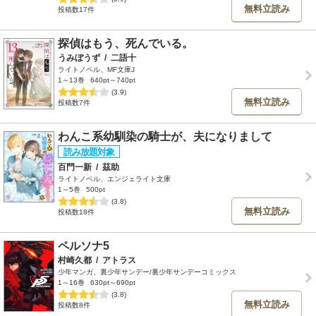
無料立読み
投稿数17件
探偵はもう、死んでいる。
うみぼうず
/
二語十
ライトノベル、MF文庫J
1～13巻
640pt～740pt
(3.9)
無料立読み
投稿数7件
わんこ系幼馴染の騎士が、夫になりまして
百門一新
/
茲助
ライトノベル、エンジェライト文庫
1～5巻
500pt
(3.8)
無料立読み
投稿数18件
ペルソナ5
村崎久都
/
アトラス
少年マンガ、裏少年サンデー/裏少年サンデーコミックス
1～16巻
630pt～690pt
(3.8)
無料立読み
投稿数8件