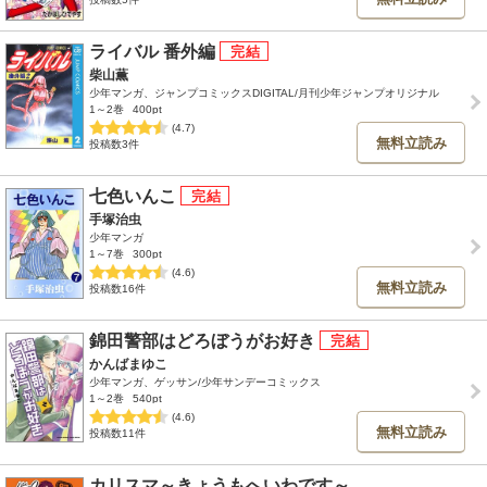
ライバル 番外編
柴山薫
少年マンガ、ジャンプコミックスDIGITAL/月刊少年ジャンプオリジナル
1～2巻
400pt
(4.7)
無料立読み
投稿数3件
七色いんこ
手塚治虫
少年マンガ
1～7巻
300pt
(4.6)
無料立読み
投稿数16件
錦田警部はどろぼうがお好き
かんばまゆこ
少年マンガ、ゲッサン/少年サンデーコミックス
1～2巻
540pt
(4.6)
無料立読み
投稿数11件
カリスマ～きょうもへいわです～