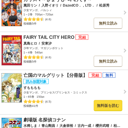
萬田リン
/
入野イオリ
/
DazedCO．，LTD．
/
松原秀
少女マンガ、パルシィ
1～2巻
700pt～720pt
(4.6)
無料立読み
投稿数5件
FAIRY TAIL CITY HERO
真島ヒロ
/
安東汐
少年マンガ、マガジンポケット
1～4巻
540pt
(4.6)
無料立読み
投稿数5件
亡国のマルグリット【分冊版】
すもももも
少女マンガ、プリンセス/プリンセス・コミックス
1～65巻
150pt
(4.5)
無料版を読む
投稿数41件
劇場版 名探偵コナン
水稀しま
/
青山剛昌
/
大倉崇裕
/
古内一成
/
櫻井武晴
/
柏原寛司