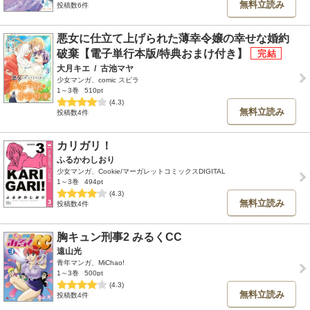
無料立読み
投稿数6件
悪女に仕立て上げられた薄幸令嬢の幸せな婚約
破棄【電子単行本版/特典おまけ付き】
大月キエ
/
古池マヤ
少女マンガ、comic スピラ
1～3巻
510pt
(4.3)
無料立読み
投稿数4件
カリガリ！
ふるかわしおり
少女マンガ、Cookie/マーガレットコミックスDIGITAL
1～3巻
494pt
(4.3)
無料立読み
投稿数4件
胸キュン刑事2 みるくCC
遠山光
青年マンガ、MiChao!
1～3巻
500pt
(4.3)
無料立読み
投稿数4件