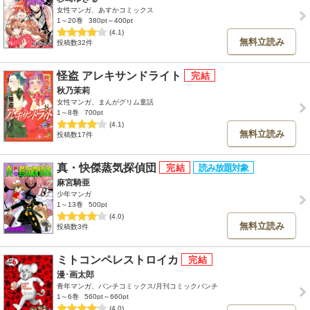
女性マンガ、あすかコミックス
1～20巻
380pt～400pt
(4.1)
無料立読み
投稿数32件
怪盗 アレキサンドライト
秋乃茉莉
女性マンガ、まんがグリム童話
1～8巻
700pt
(4.1)
無料立読み
投稿数17件
真・快傑蒸気探偵団
麻宮騎亜
少年マンガ
1～13巻
500pt
(4.0)
無料立読み
投稿数3件
ミトコンペレストロイカ
漫･画太郎
青年マンガ、バンチコミックス/月刊コミックバンチ
1～6巻
560pt～660pt
(4.0)