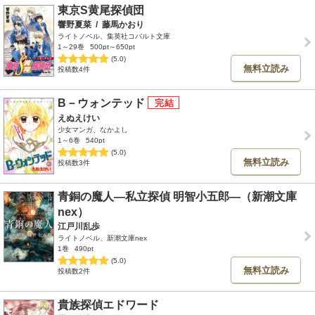
東京S黄尾探偵団
響野夏菜
/
藤馬かおり
ライトノベル、集英社コバルト文庫
1～29巻
500pt～650pt
(5.0)
無料立読み
投稿数4件
B－ウォンテッド
えぬえけい
少女マンガ、なかよし
1～6巻
540pt
(5.0)
無料立読み
投稿数3件
青銅の魔人―私立探偵 明智小五郎―（新潮文庫
nex）
江戸川乱歩
ライトノベル、新潮文庫nex
1巻
490pt
(5.0)
無料立読み
投稿数2件
貴族探偵エドワード