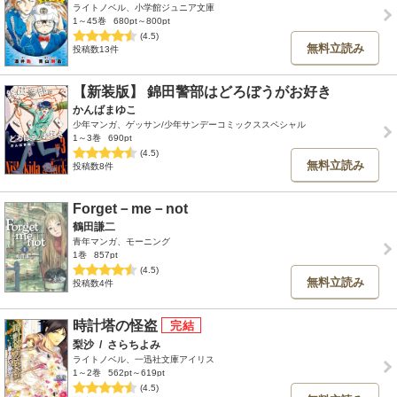
ライトノベル、小学館ジュニア文庫
1～45巻
680pt～800pt
(4.5)
無料立読み
投稿数13件
【新装版】 錦田警部はどろぼうがお好き
かんばまゆこ
少年マンガ、ゲッサン/少年サンデーコミックススペシャル
1～3巻
690pt
(4.5)
無料立読み
投稿数8件
Forget－me－not
鶴田謙二
青年マンガ、モーニング
1巻
857pt
(4.5)
無料立読み
投稿数4件
時計塔の怪盗
梨沙
/
さらちよみ
ライトノベル、一迅社文庫アイリス
1～2巻
562pt～619pt
(4.5)