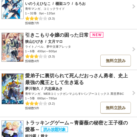
いのうえひなこ
/
棚架ユウ
/
るろお
青年マンガ、コミックライド
1～32巻
0pt～120pt
(3.3)
投稿数7件
引きこもり令嬢の困った日常
狭山ひびき
/
文月マロ
ライトノベル、夢中文庫アレッタ
1～6巻
400pt～600pt
(3.3)
無料立読み
投稿数4件
愛弟子に裏切られて死んだおっさん勇者、史上
最強の魔王として生き返る
夢川智久
/
六志麻あさ
青年マンガ、WEBコミックガンマぷらす/バンブーコミックス 異世界BC
1～5巻
660pt～780pt
(3.2)
無料立読み
投稿数5件
トラッキングゲーム～青薔薇の秘密と王子様の
愛慕～
姫沙羅
/
爺太