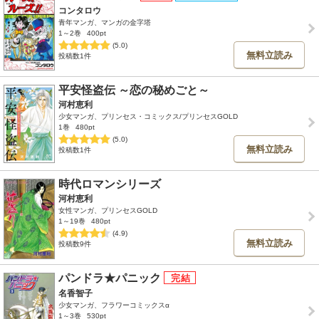
コンタロウ
青年マンガ、マンガの金字塔
1～2巻
400pt
(5.0)
無料立読み
投稿数1件
平安怪盗伝 ～恋の秘めごと～
河村恵利
少女マンガ、プリンセス・コミックス/プリンセスGOLD
1巻
480pt
(5.0)
無料立読み
投稿数1件
時代ロマンシリーズ
河村恵利
女性マンガ、プリンセスGOLD
1～19巻
480pt
(4.9)
無料立読み
投稿数9件
パンドラ★パニック
名香智子
少女マンガ、フラワーコミックスα
1～3巻
530pt