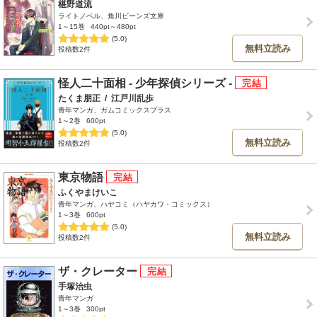
椹野道流
ライトノベル、角川ビーンズ文庫
1～15巻
440pt～480pt
(5.0)
無料立読み
投稿数2件
怪人二十面相 - 少年探偵シリーズ -
たくま朋正
/
江戸川乱歩
青年マンガ、ガムコミックスプラス
1～2巻
600pt
(5.0)
無料立読み
投稿数2件
東京物語
ふくやまけいこ
青年マンガ、ハヤコミ（ハヤカワ・コミックス）
1～3巻
600pt
(5.0)
無料立読み
投稿数2件
ザ・クレーター
手塚治虫
青年マンガ
1～3巻
300pt