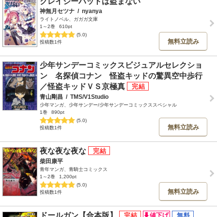
クレイジーハットは盗まない
神無月セツナ
/
nyanya
ライトノベル、ガガガ文庫
1～2巻
610pt
(5.0)
無料立読み
投稿数1件
少年サンデーコミックスビジュアルセレクショ
ン 名探偵コナン 怪盗キッドの驚異空中歩行
／怪盗キッドＶＳ京極真
青山剛昌
/
TMS/V1Studio
少年マンガ、少年サンデー/少年サンデーコミックススペシャル
1巻
890pt
(5.0)
無料立読み
投稿数1件
夜な夜な夜な
柴田康平
青年マンガ、青騎士コミックス
1～2巻
1,200pt
(5.0)
無料立読み
投稿数1件
ドールガン【合本版】