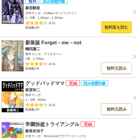
麻宮騎亜
少年マンガ、CoMax×ナンバーナイン
1～5巻
1,000pt～1,500pt
(4.0)
無料版を読む
投稿数1件
新装版 Forget－me－not
鶴田謙二
青年マンガ、アフタヌーン
1巻
1,700pt
(4.0)
無料立読み
投稿数1件
グッドバッドママ
萩原玲二
青年マンガ
1～3巻
600pt
(4.0)
無料立読み
投稿数1件
学園快盗トライアングル
飯坂友佳子
少女マンガ、Sho-Comi/フラワーコミックス