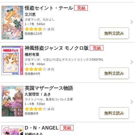
怪盗セイント・テール
立川恵
少女マンガ、なかよし
1～7巻
540pt
(4.2)
無料立読み
投稿数121件
神風怪盗ジャンヌ モノクロ版
種村有菜
少女マンガ、りぼん/りぼんマスコットコミックスDIGITAL
1～7巻
494pt
(4.2)
無料立読み
投稿数83件
英国マザーグース物語
久賀理世
/
あき
ライトノベル、集英社コバルト文庫
1～6巻
530pt
(4.2)
無料立読み
投稿数6件
D・N・ANGEL
杉崎ゆきる