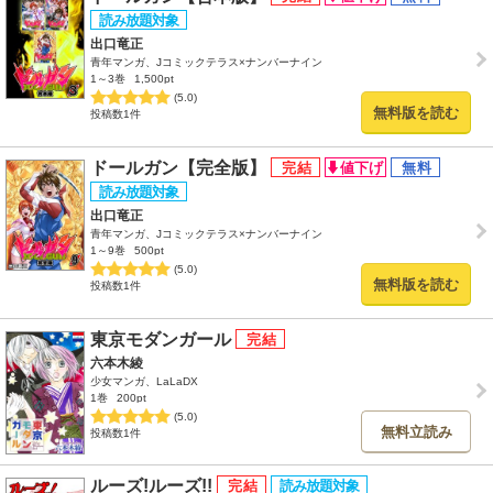
出口竜正
青年マンガ、Jコミックテラス×ナンバーナイン
1～3巻
1,500pt
(5.0)
無料版を読む
投稿数1件
ドールガン【完全版】
出口竜正
青年マンガ、Jコミックテラス×ナンバーナイン
1～9巻
500pt
(5.0)
無料版を読む
投稿数1件
東京モダンガール
六本木綾
少女マンガ、LaLaDX
1巻
200pt
(5.0)
無料立読み
投稿数1件
ルーズ!ルーズ!!