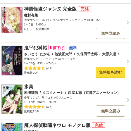
神風怪盗ジャンヌ 完全版
種村有菜
少女マンガ、りぼん/りぼんマスコットコミックスDIGITAL
1～6巻
1,000pt
レビュー投稿数0件
無料立読み
鬼平犯科帳
さいとう･たかを
/
池波正太郎
/
久保田千太郎
/
大原久澄
/
北鏡太
青年マンガ、SPコミックス/コミック乱
1～65巻
433pt～745pt
(4.9)
無料版を読む
投稿数20件
氷菓
米澤穂信
/
タスクオーナ
/
西屋太志（京都アニメーション）
少年マンガ、角川コミックス･エース
1～17巻
560pt～760pt
(4.5)
無料立読み
投稿数15件
魔人探偵脳噛ネウロ モノクロ版