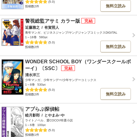
(5.0)
無料立読み
投稿数2件
警視総監アサミ カラー版
近藤雅之
/
有賀照人
青年マンガ、ビジネスジャンプ/ヤングジャンプコミックスDIGITAL
1～18巻
580pt
(5.0)
無料立読み
投稿数2件
WONDER SCHOOL BOY（ワンダースクールボ
ーイ）〔SSC〕
清水洋三
少年マンガ、少年サンデー/少年サンデーコミックス
1～8巻
530pt
(5.0)
無料立読み
投稿数2件
アブらぶ探偵帖
睦月影郎
/
とやまみｰや
ライトノベル、愛COCO!/特選小説
1～6巻
100pt
(5.0)
投稿数1件