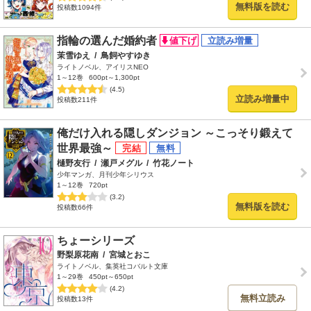
無料版を読む
投稿数1094件
指輪の選んだ婚約者
茉雪ゆえ
/
鳥飼やすゆき
ライトノベル、アイリスNEO
1～12巻
600pt～1,300pt
(4.5)
立読み増量中
投稿数211件
俺だけ入れる隠しダンジョン ～こっそり鍛えて
世界最強～
樋野友行
/
瀬戸メグル
/
竹花ノート
少年マンガ、月刊少年シリウス
1～12巻
720pt
(3.2)
無料版を読む
投稿数66件
ちょーシリーズ
野梨原花南
/
宮城とおこ
ライトノベル、集英社コバルト文庫
1～29巻
450pt～650pt
(4.2)
無料立読み
投稿数13件