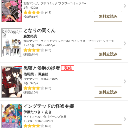
女性マンガ、プチコミック/フラワーコミックスα
1巻
420pt
(4.3)
無料立読み
投稿数85件
となりの関くん
森繁拓真
青年マンガ、コミックフラッパー/MFコミックス フラッパーシリーズ
1～10巻
590pt～600pt
(4.3)
無料立読み
投稿数64件
黒猫と侯爵の従者
佑羽栞
/
蔦森結
少女マンガ、別冊花とゆめ
1巻
540pt
(4.3)
無料立読み
投稿数15件
イングテッドの怪盗令嬢
伊藤たつき
/
あき
ライトノベル、角川ビーンズ文庫
1～2巻
580pt～620pt
(4.3)