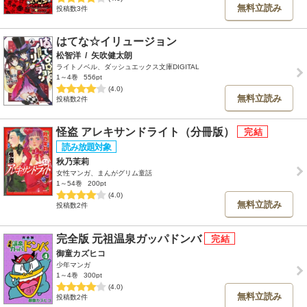
無料立読み
投稿数3件
はてな☆イリュージョン
松智洋
/
矢吹健太朗
ライトノベル、ダッシュエックス文庫DIGITAL
1～4巻
556pt
(4.0)
無料立読み
投稿数2件
怪盗 アレキサンドライト（分冊版）
秋乃茉莉
女性マンガ、まんがグリム童話
1～54巻
200pt
(4.0)
無料立読み
投稿数2件
完全版 元祖温泉ガッパドンバ
御童カズヒコ
少年マンガ
1～4巻
300pt
(4.0)
無料立読み
投稿数2件