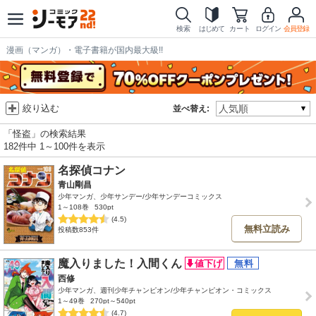
検索
はじめて
カート
ログイン
会員登録
漫画（マンガ）・電子書籍が国内最大級!!
絞り込む
並べ替え:
「怪盗」の検索結果
182件中 1～100件を表示
名探偵コナン
青山剛昌
少年マンガ、少年サンデー/少年サンデーコミックス
1～108巻
530pt
(4.5)
無料立読み
投稿数853件
魔入りました！入間くん
西修
少年マンガ、週刊少年チャンピオン/少年チャンピオン・コミックス
1～49巻
270pt～540pt
(4.7)