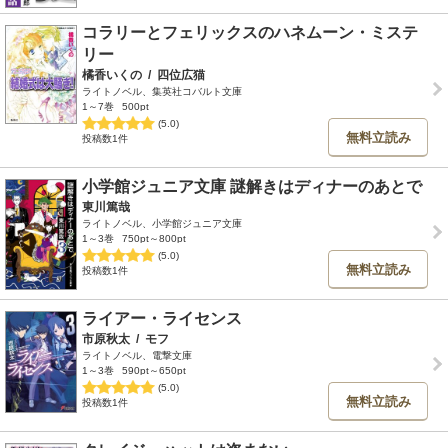
コラリーとフェリックスのハネムーン・ミステ
リー
橘香いくの
/
四位広猫
ライトノベル、集英社コバルト文庫
1～7巻
500pt
(5.0)
無料立読み
投稿数1件
小学館ジュニア文庫 謎解きはディナーのあとで
東川篤哉
ライトノベル、小学館ジュニア文庫
1～3巻
750pt～800pt
(5.0)
無料立読み
投稿数1件
ライアー・ライセンス
市原秋太
/
モフ
ライトノベル、電撃文庫
1～3巻
590pt～650pt
(5.0)
無料立読み
投稿数1件