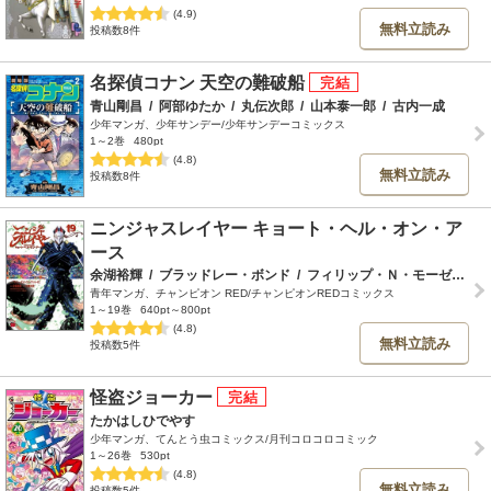
(4.9)
無料立読み
投稿数8件
名探偵コナン 天空の難破船
青山剛昌
/
阿部ゆたか
/
丸伝次郎
/
山本泰一郎
/
古内一成
少年マンガ、少年サンデー/少年サンデーコミックス
1～2巻
480pt
(4.8)
無料立読み
投稿数8件
ニンジャスレイヤー キョート・ヘル・オン・ア
ース
余湖裕輝
/
ブラッドレー・ボンド
/
フィリップ・Ｎ・モーゼズ
/
青年マンガ、チャンピオン RED/チャンピオンREDコミックス
1～19巻
640pt～800pt
(4.8)
無料立読み
投稿数5件
怪盗ジョーカー
たかはしひでやす
少年マンガ、てんとう虫コミックス/月刊コロコロコミック
1～26巻
530pt
(4.8)
無料立読み
投稿数5件