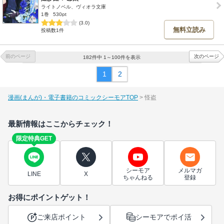
ライトノベル、ヴィオラ文庫
1巻
530pt
(3.0)
無料立読み
投稿数1件
前のページ
次のページ
182件中 1～100件を表示
1
2
漫画(まんが)・電子書籍のコミックシーモアTOP
怪盗
最新情報はここからチェック！
限定特典GET
シーモア
メルマガ
LINE
X
ちゃんねる
登録
お得にポイントゲット！
ご来店ポイント
シーモアでポイ活