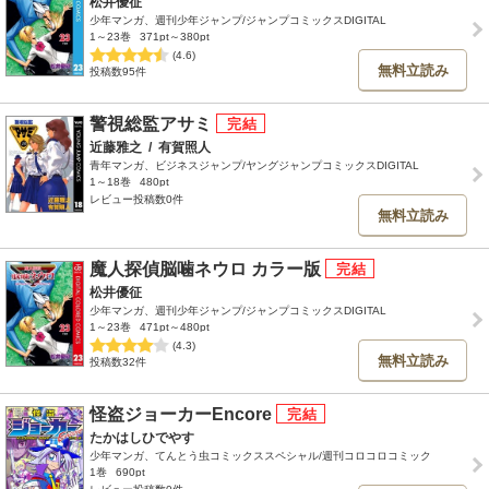
松井優征
少年マンガ、週刊少年ジャンプ/ジャンプコミックスDIGITAL
1～23巻
371pt～380pt
(4.6)
無料立読み
投稿数95件
警視総監アサミ
近藤雅之
/
有賀照人
青年マンガ、ビジネスジャンプ/ヤングジャンプコミックスDIGITAL
1～18巻
480pt
レビュー投稿数0件
無料立読み
魔人探偵脳噛ネウロ カラー版
松井優征
少年マンガ、週刊少年ジャンプ/ジャンプコミックスDIGITAL
1～23巻
471pt～480pt
(4.3)
無料立読み
投稿数32件
怪盗ジョーカーEncore
たかはしひでやす
少年マンガ、てんとう虫コミックススペシャル/週刊コロコロコミック
1巻
690pt