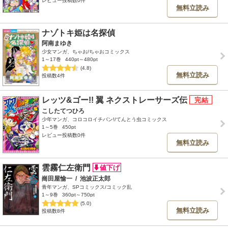
レビュー投稿数0件
無料立読み
ナゾトキ姫は名探偵
阿南まゆき
少女マンガ、ちゃお/ちゃおコミックス
1～17巻
440pt～480pt
(4.8)
無料立読み
投稿数4件
レッツ&ゴー!! 翼 ネクストレーサーズ伝
こしたてつひろ
少年マンガ、コロコロイチバン!/てんとう虫コミックス
1～5巻
450pt
レビュー投稿数0件
無料立読み
雲霧仁左衛門
崗田屋愉一
/
池波正太郎
青年マンガ、SPコミックス/コミック乱
1～9巻
360pt～750pt
(5.0)
無料立読み
投稿数8件