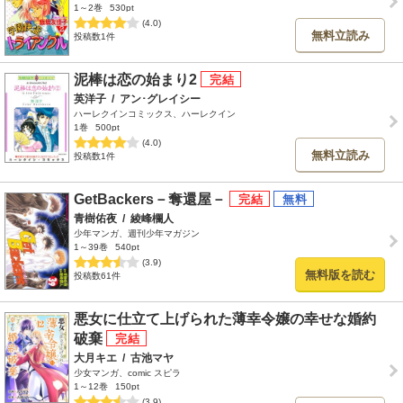
1～2巻
530pt
(4.0)
無料立読み
投稿数1件
泥棒は恋の始まり2
英洋子
/
アン･グレイシー
ハーレクインコミックス、ハーレクイン
1巻
500pt
(4.0)
無料立読み
投稿数1件
GetBackers－奪還屋－
青樹佑夜
/
綾峰欄人
少年マンガ、週刊少年マガジン
1～39巻
540pt
(3.9)
無料版を読む
投稿数61件
悪女に仕立て上げられた薄幸令嬢の幸せな婚約
破棄
大月キエ
/
古池マヤ
少女マンガ、comic スピラ
1～12巻
150pt
(3.9)