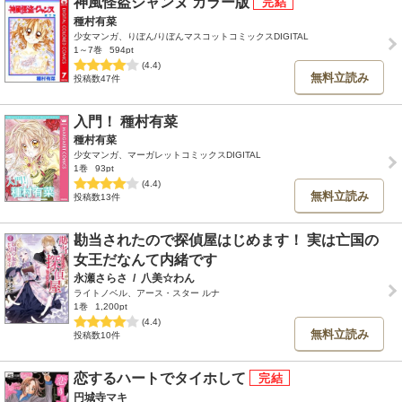
神風怪盗ジャンヌ カラー版
種村有菜
少女マンガ、りぼん/りぼんマスコットコミックスDIGITAL
1～7巻
594pt
(4.4)
無料立読み
投稿数47件
入門！ 種村有菜
種村有菜
少女マンガ、マーガレットコミックスDIGITAL
1巻
93pt
(4.4)
無料立読み
投稿数13件
勘当されたので探偵屋はじめます！ 実は亡国の
女王だなんて内緒です
永瀬さらさ
/
八美☆わん
ライトノベル、アース・スター ルナ
1巻
1,200pt
(4.4)
無料立読み
投稿数10件
恋するハートでタイホして
円城寺マキ