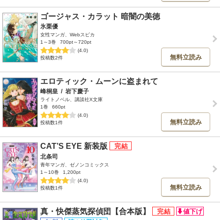
ゴージャス・カラット 暗闇の美徳
氷栗優
女性マンガ、Webスピカ
1～3巻
700pt～720pt
(4.0)
無料立読み
投稿数2件
エロティック・ムーンに盗まれて
峰桐皇
/
岩下慶子
ライトノベル、講談社X文庫
1巻
660pt
(4.0)
無料立読み
投稿数1件
CAT’S EYE 新装版
北条司
青年マンガ、ゼノンコミックス
1～10巻
1,200pt
(4.0)
無料立読み
投稿数1件
真・快傑蒸気探偵団【合本版】