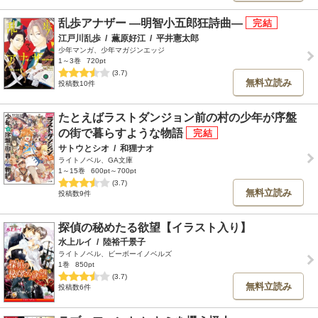
乱歩アナザー ―明智小五郎狂詩曲―
江戸川乱歩
/
薫原好江
/
平井憲太郎
少年マンガ、少年マガジンエッジ
1～3巻
720pt
(3.7)
無料立読み
投稿数10件
たとえばラストダンジョン前の村の少年が序盤
の街で暮らすような物語
サトウとシオ
/
和狸ナオ
ライトノベル、GA文庫
1～15巻
600pt～700pt
(3.7)
無料立読み
投稿数9件
探偵の秘めたる欲望【イラスト入り】
水上ルイ
/
陸裕千景子
ライトノベル、ビーボーイノベルズ
1巻
850pt
(3.7)
無料立読み
投稿数6件