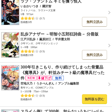
ラブ・ファントム キミを攫う怪人
いおかいつき
/
國沢智
ライトノベル、ラヴァーズ文庫
1巻
571pt
(3.7)
無料立読み
投稿数3件
乱歩アナザー －明智小五郎狂詩曲－ 分冊版
江戸川乱歩
/
薫原好江
/
平井憲太郎
少年マンガ、少年マガジンエッジ
1～8巻
190pt
(3.5)
無料立読み
投稿数15件
300年引きこもり、作り続けてしまった骨董品
《魔導具》が、軒並みチート級の魔導具だった
件
空地大乃
/
うさぺんぎん
/
アンブル編集部
青年マンガ、COMICアンブル
1～102巻
75pt～150pt
(3.5)
無料版を読む
投稿数6件
スライム倒して300年、知らないうちにレベル