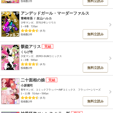
無料立読み
投稿数2件
アンデッドガール・マーダーファルス
青崎有吾
/
友山ハルカ
少年マンガ、月刊少年シリウス
1～8巻
720pt
(4.5)
無料立読み
投稿数2件
骸盗アリス
くらげ壱
少女マンガ、ZERO-SUMコミックス
1～3巻
580pt
(4.5)
無料立読み
投稿数2件
二十面相の娘
小原愼司
青年マンガ、コミックフラッパー/MFコミックス フラッパーシリーズ
1～11巻
514pt～590pt
(4.5)
無料立読み
投稿数2件