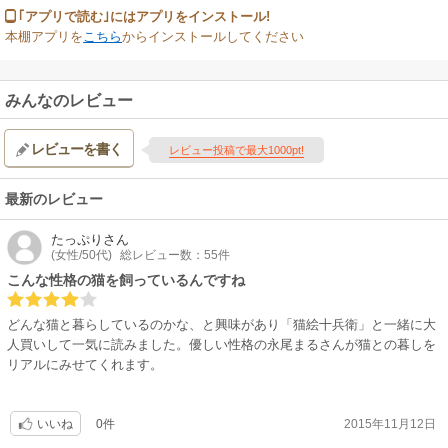
｢アプリで読む｣にはアプリをインストール!
本棚アプリを
こちら
からインストールしてください
みんなのレビュー
レビューを書く
レビュー投稿で最大1000pt!
最新のレビュー
たっぷり
さん
(女性/50代)
総レビュー数：55件
こんな性格の猫を飼っているんですね
どんな猫と暮らしているのかな、と興味があり「猫絵十兵衛」と一緒に大
人買いして一気に読みました。優しい性格の永尾まるさんが猫との暮しを
リアルにみせてくれます。
0件
2015年11月12日
いいね