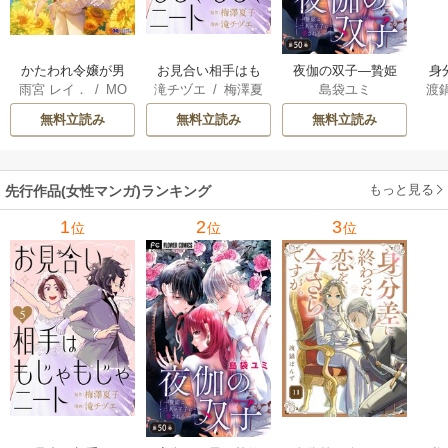
かたわれ令嬢が男
お見合い相手はも
夜伽の双子―贄姫
身
雨宮 レイ．
/
MO
滝チヅエ
/
梅澤夏
島袋ユミ
渡
装する理由（コミ
じゃもじゃニート
は二人の王子に愛
恋
NA
/
SORAJIMA
子（エブリスタ）
ック）
される―【マイク
無料立読み
無料立読み
無料立読み
ロ】
もっと見る
先行作品(女性マンガ)ランキング
1
2
3
位
位
位