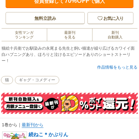
70%OFF
会員登録して
で購入
無料立読み
お気に入り
女性マンガ
最新刊
新刊
ランキング
を見る
自動購入
猫絵十兵衛でお馴染みの永尾まる先生と飼い猫達が繰り広げるカワイイ面
白ハプニングあり、ほろりと泣けるエピソードありのショートストーリ
ー！
作品情報をもっと見る
猫
ギャグ・コメディー
1巻から
｜
最新刊から
続ねこ＊かぶりん