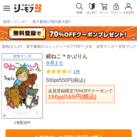
検索
はじめて
カート
ログイン
会員登録
漫画（マンガ）・電子書籍が国内最大級!!
漫画(まんが)・電子書籍のコミックシーモアTOP
少女・女性マンガ
女性マンガ
続ねこ＊かぶりん
女性マンガ
永尾まる
1件
500pt/550円(税込)
会員登録限定70%OFFクーポンで
150pt/165円(税込)
1巻配信中