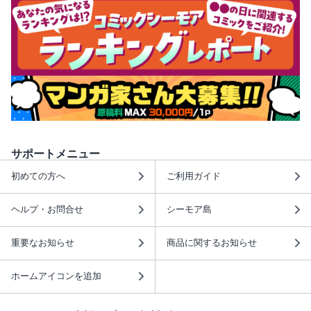
サポートメニュー
初めての方へ
ご利用ガイド
ヘルプ・お問合せ
シーモア島
重要なお知らせ
商品に関するお知らせ
ホームアイコンを追加