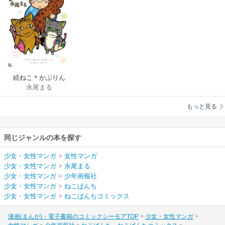
続ねこ＊かぶりん
永尾まる
もっと見る
同じジャンルの本を探す
少女・女性マンガ
>
女性マンガ
少女・女性マンガ
>
永尾まる
少女・女性マンガ
>
少年画報社
少女・女性マンガ
>
ねこぱんち
少女・女性マンガ
>
ねこぱんちコミックス
漫画(まんが)・電子書籍のコミックシーモアTOP
少女・女性マンガ