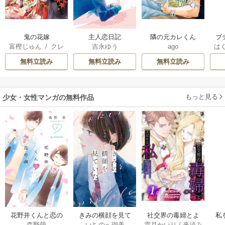
鬼の花嫁
主人恋日記
隣の元カレくん
ブ
富樫じゅん
/
クレ
吉永ゆう
ago
は
復
ハ
お
無料立読み
無料立読み
無料立読み
もっと見る
少女・女性マンガの無料作品
社交界の毒婦とよ
花野井くんと恋の
きみの横顔を見て
私
霜月かいり
/
来須み
森野萌
いちのへ瑠美