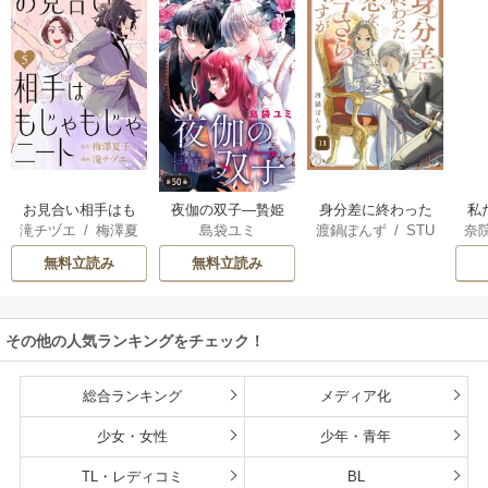
お見合い相手はも
夜伽の双子―贄姫
身分差に終わった
私
滝チヅエ
/
梅澤夏
島袋ユミ
渡鍋ぽんず
/
STU
奈
じゃもじゃニート
は二人の王子に愛
恋を、今さらです
せ
子（エブリスタ）
DIO ZOON
される―【マイク
が。
し
無料立読み
無料立読み
ロ】
命
その他の人気ランキングをチェック！
総合ランキング
メディア化
少女・女性
少年・青年
TL・レディコミ
BL