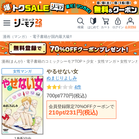
検索
はじめて
カート
ログイン
会員登録
漫画（マンガ）・電子書籍が国内最大級!!
漫画(まんが)・電子書籍のコミックシーモアTOP
少女・女性マンガ
女性マンガ
やるせない女
女性マンガ
ぬまじりよしみ
4件
700pt/770円(税込)
会員登録限定70%OFFクーポンで
210pt/231円(税込)
1巻配信中