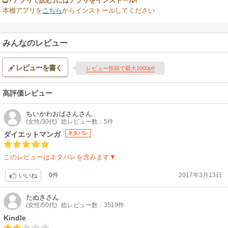
｢アプリで読む｣にはアプリをインストール!
本棚アプリを
こちら
からインストールしてください
みんなのレビュー
レビューを書く
レビュー投稿で最大1000pt!
高評価レビュー
ちいかわおばさん
さん
(女性/30代)
総レビュー数：5件
ダイエットマンガ
ネタバレ
このレビューはネタバレを含みます▼
0件
2017年3月13日
いいね
たぬき
さん
(女性/50代)
総レビュー数：3519件
Kindle