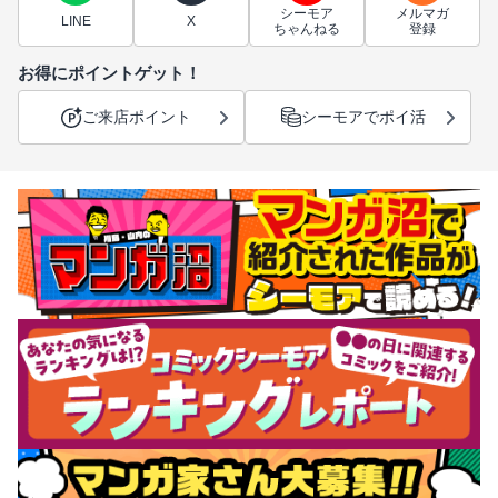
シーモア
メルマガ
LINE
X
ちゃんねる
登録
お得にポイントゲット！
ご来店ポイント
シーモアでポイ活