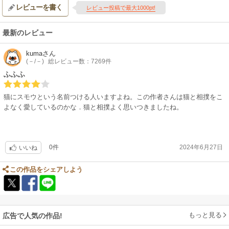
レビューを書く
レビュー投稿で最大1000pt!
最新のレビュー
kuma
さん
(－/－)
総レビュー数：7269件
ふふふ
猫にスモウという名前つける人いますよね。この作者さんは猫と相撲をこ
よなく愛しているのかな．猫と相撲よく思いつきましたね。
0件
2024年6月27日
いいね
この作品をシェアしよう
もっと見る
広告で人気の作品!