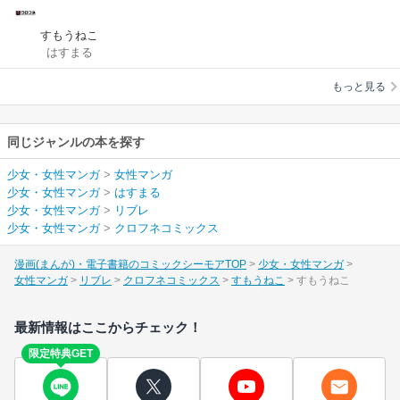
すもうねこ
はすまる
もっと見る
同じジャンルの本を探す
少女・女性マンガ
>
女性マンガ
少女・女性マンガ
>
はすまる
少女・女性マンガ
>
リブレ
少女・女性マンガ
>
クロフネコミックス
漫画(まんが)・電子書籍のコミックシーモアTOP
少女・女性マンガ
女性マンガ
リブレ
クロフネコミックス
すもうねこ
すもうねこ
最新情報はここからチェック！
限定特典GET