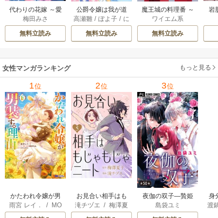
代わりの花嫁 ～愛
公爵令嬢は我が道
魔王城の料理番 ～
岩
梅田みさ
高瀬雛
/
ぽよ子
/
に
ワイエム系
する人と、姉の代
を場当たり的に行
コワモテ魔族ばか
溶
もし
わりに結婚します
く 5巻
りだけど、ホワイ
無料立読み
無料立読み
無料立読み
～ 18巻
トな職場です～ 6巻
もっと見る
女性マンガランキング
1
2
3
位
位
位
かたわれ令嬢が男
お見合い相手はも
夜伽の双子―贄姫
身
雨宮 レイ．
/
MO
滝チヅエ
/
梅澤夏
島袋ユミ
渡
装する理由（コミ
じゃもじゃニート
は二人の王子に愛
恋
NA
/
SORAJIMA
子（エブリスタ）
ック）
される―【マイク