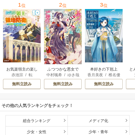
1
2
3
位
位
位
お気楽領主の楽し
本好きの下剋上
と
ふつつかな悪女で
赤池宗
/
転
香月美夜
/
椎名優
中村颯希
/
ゆき哉
い領地防衛
はございますが
無料立読み
無料立読み
無料立読み
その他の人気ランキングをチェック！
総合ランキング
メディア化
少女・女性
少年・青年