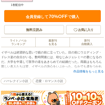
1巻配信中
70%OFF
会員登録して
で購入
無料立読み
お気に入り
ライトノベル
最新刊
新刊
ランキング
を見る
自動購入
イザベルは絶望的な思いで鏡の前に立っていた。目の前にウエディング・
ドレス姿の自分がいる。数時間後には、幼なじみジェレミーの妻になるの
だ。大学を中退して医学の道をあきらめての結婚だった。両親はもちろん
親しい友人たちは皆、イザベルの決心をいぶかった。なかでも虚をつかれ
傷ついたのはロレンツォだ。豹のような魅力をもつ、ハイスクールの時か
作品情報をもっと見る
らの恋人。彼はイザベルの心変わりが信じられず、ジェレミーを愛してい
るという彼女の言葉をいまだに疑っている。その疑いは的を射ていた。本
ハーレクイン小説
恋愛・ロマンス小説
当はジェレミーを愛してなどいない。彼と結婚する理由は永遠に胸に秘め
て、新しい一歩を踏み出すのだ。