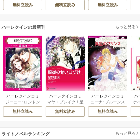
希
/
ゆき哉
ハ
輝
/
昌未
雛宮蝶鼠とりかえ
された聖女は隣国
無料立読み
無料立読み
無料立読み
伝～
に売られる
もっと見る
ハーレクインの最新刊
ハーレクインコミ
ハーレクインコミ
ハーレクインコミ
ハ
ジーニー･ロンドン
マヤ・ブレイク
/
星
ニーナ･ブルーンス
ケ
ックス セット 202
ックス セット 202
ックス セット 202
ック
/
橘花夜
/
メアリ
野正美
/
ヘレン･ブ
/
おおつきちずる
/
/
J
6年 vol.1064 1巻
6年 vol.1002 1巻
6年 vol.1063 1巻
6年
無料立読み
無料立読み
無料立読み
ー･ライアンズ
/
花
ルックス
/
のわきね
レベッカ･ヨーク
/
ス
牟礼サキ
/
サラ･モ
い
/
マーガレット･
稜敦水
/
ケイト･ハ
ル
ーガン
/
星合操
/
ア
ウェイ
/
一重夕子
ーディ
/
海野みつる
ザ
ン･ウィール
/
津寺
/
サラ･ウッド
もっと見る
/
流
ライトノベルランキング
里可子
水凛子