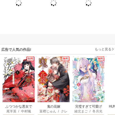
もっと見る
広告で人気の作品!
無料
無料
無料
ふつつかな悪女で
鬼の花嫁
完璧すぎて可愛げ
HU
尾羊英
/
中村颯
富樫じゅん
/
クレ
綾北まご
/
冬月光
はございますが ～
がないと婚約破棄