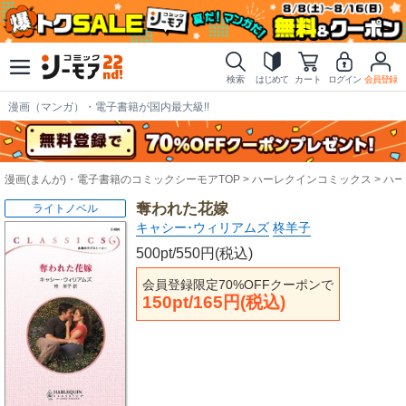
検索
はじめて
カート
ログイン
会員登録
漫画（マンガ）・電子書籍が国内最大級!!
漫画(まんが)・電子書籍のコミックシーモアTOP
ハーレクインコミックス
ハー
奪われた花嫁
ライトノベル
キャシー･ウィリアムズ
柊羊子
500pt/550円(税込)
会員登録限定70%OFFクーポンで
150pt/165円(税込)