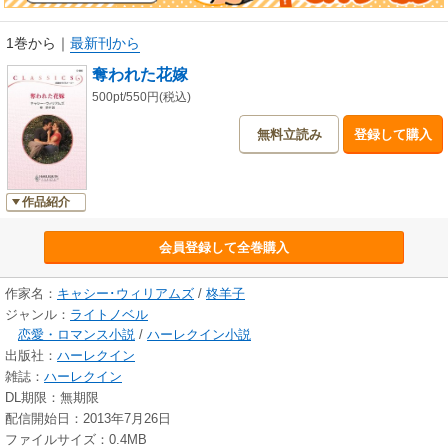
1巻から
｜
最新刊から
奪われた花嫁
500pt/550円(税込)
無料立読み
登録して購入
作品紹介
会員登録して全巻購入
作家名：
キャシー･ウィリアムズ
/
柊羊子
ジャンル：
ライトノベル
恋愛・ロマンス小説
/
ハーレクイン小説
出版社：
ハーレクイン
雑誌：
ハーレクイン
DL期限：無期限
配信開始日：2013年7月26日
ファイルサイズ：0.4MB