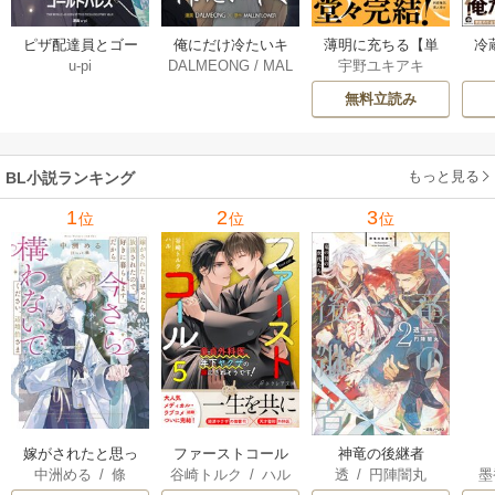
薄明に充ちる【単
冷
ピザ配達員とゴー
俺にだけ冷たいキ
宇野ユキアキ
u-pi
DALMEONG
/
MAL
行本版】 5巻
ルドパレス【タテ
ミ【タテヨミ】 34
LINFLOWER
ヨミ】 104巻
巻
無料立読み
もっと見る
BL小説ランキング
1
2
3
位
位
位
嫁がされたと思っ
ファーストコール
神竜の後継者
中洲める
/
條
谷崎トルク
/
ハル
透
/
円陣闇丸
墨
たら放置されたの
～童貞外科医、年