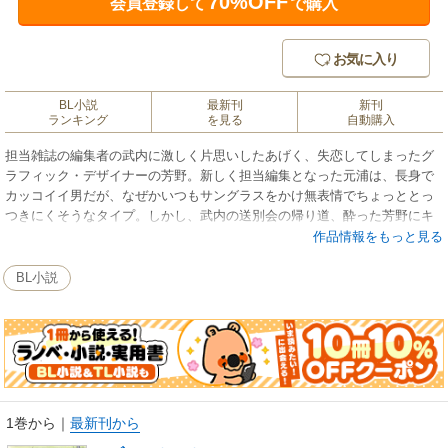
70%OFF
会員登録して
で購入
お気に入り
BL小説
最新刊
新刊
ランキング
を見る
自動購入
担当雑誌の編集者の武内に激しく片思いしたあげく、失恋してしまったグ
ラフィック・デザイナーの芳野。新しく担当編集となった元浦は、長身で
カッコイイ男だが、なぜかいつもサングラスをかけ無表情でちょっととっ
つきにくそうなタイプ。しかし、武内の送別会の帰り道、酔った芳野にキ
スをしてきた元浦の素顔は意外にも……。超大型新人が描く、スタイリッ
作品情報をもっと見る
シュ・アーバン・ラブ。
BL小説
1巻から
｜
最新刊から