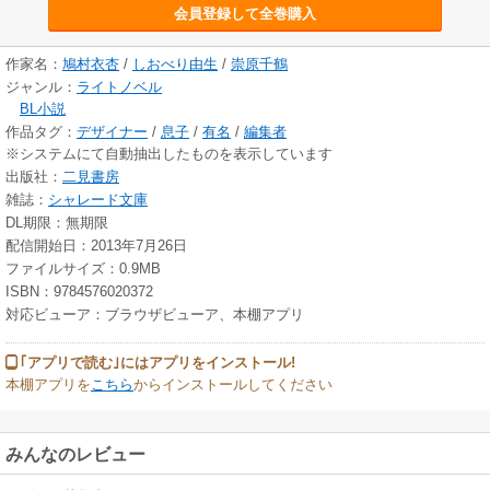
会員登録して全巻購入
作家名：
鳩村衣杏
/
しおべり由生
/
崇原千鶴
ジャンル：
ライトノベル
BL小説
作品タグ：
デザイナー
/
息子
/
有名
/
編集者
※システムにて自動抽出したものを表示しています
出版社：
二見書房
雑誌：
シャレード文庫
DL期限：無期限
配信開始日：2013年7月26日
ファイルサイズ：0.9MB
ISBN：9784576020372
対応ビューア：ブラウザビューア、本棚アプリ
｢アプリで読む｣にはアプリをインストール!
本棚アプリを
こちら
からインストールしてください
みんなのレビュー