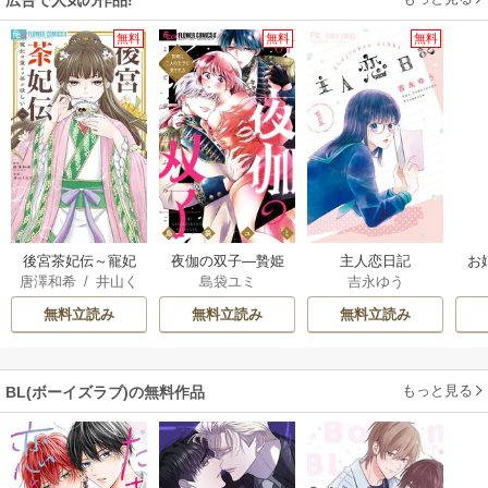
無料
無料
無料
後宮茶妃伝～寵妃
夜伽の双子―贄姫
主人恋日記
お
唐澤和希
/
井山く
島袋ユミ
吉永ゆう
は愛より茶が欲し
は二人の王子に愛
らげ
い～
される―
無料立読み
無料立読み
無料立読み
もっと見る
BL(ボーイズラブ)の無料作品