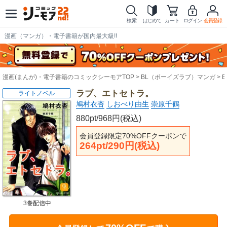
検索
はじめて
カート
ログイン
会員登録
漫画（マンガ）・電子書籍が国内最大級!!
漫画(まんが)・電子書籍のコミックシーモアTOP
BL（ボーイズラブ）マンガ
ラブ、エトセトラ。
ライトノベル
鳩村衣杏
しおべり由生
崇原千鶴
880pt/968円(税込)
会員登録限定70%OFFクーポンで
264pt/290円(税込)
3巻配信中