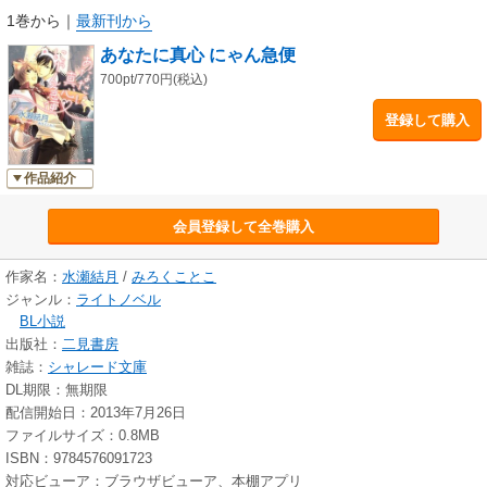
1巻から
｜
最新刊から
あなたに真心 にゃん急便
700pt/770円(税込)
登録して購入
作品紹介
会員登録して全巻購入
作家名：
水瀬結月
/
みろくことこ
ジャンル：
ライトノベル
BL小説
出版社：
二見書房
雑誌：
シャレード文庫
DL期限：無期限
配信開始日：2013年7月26日
ファイルサイズ：0.8MB
ISBN：9784576091723
対応ビューア：ブラウザビューア、本棚アプリ