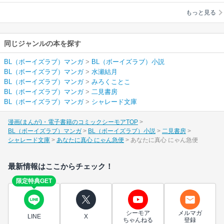
とこ
もっと見る
同じジャンルの本を探す
BL（ボーイズラブ）マンガ
>
BL（ボーイズラブ）小説
BL（ボーイズラブ）マンガ
>
水瀬結月
BL（ボーイズラブ）マンガ
>
みろくことこ
BL（ボーイズラブ）マンガ
>
二見書房
BL（ボーイズラブ）マンガ
>
シャレード文庫
漫画(まんが)・電子書籍のコミックシーモアTOP
BL（ボーイズラブ）マンガ
BL（ボーイズラブ）小説
二見書房
シャレード文庫
あなたに真心 にゃん急便
あなたに真心 にゃん急便
最新情報はここからチェック！
限定特典GET
シーモア
メルマガ
LINE
X
ちゃんねる
登録