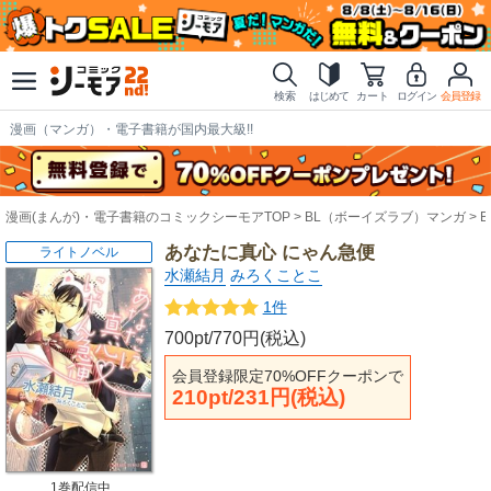
検索
はじめて
カート
ログイン
会員登録
漫画（マンガ）・電子書籍が国内最大級!!
漫画(まんが)・電子書籍のコミックシーモアTOP
BL（ボーイズラブ）マンガ
あなたに真心 にゃん急便
ライトノベル
水瀬結月
みろくことこ
1件
700pt/770円(税込)
会員登録限定70%OFFクーポンで
210pt/231円(税込)
1巻配信中