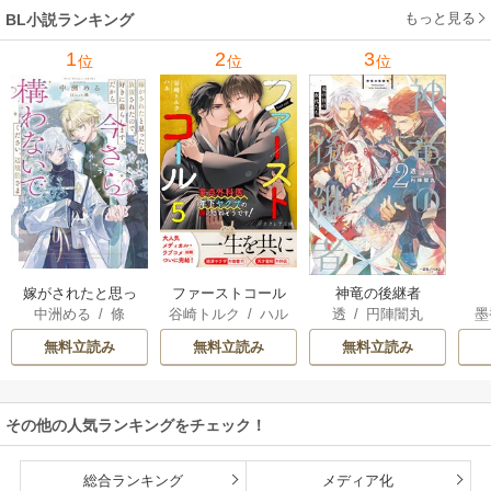
もっと見る
BL小説ランキング
1
2
3
位
位
位
嫁がされたと思っ
ファーストコール
神竜の後継者
中洲める
/
條
谷崎トルク
/
ハル
透
/
円陣闇丸
墨
たら放置されたの
～童貞外科医、年
馨
で、好きに暮らし
下ヤクザの嫁にさ
無料立読み
無料立読み
無料立読み
ます。だから今さ
れそうです！～
ら構わないでくだ
さい、辺境伯さま
その他の人気ランキングをチェック！
総合ランキング
メディア化