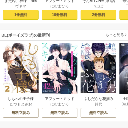
ぞんBITCH!!! 第1話
最
またね、神様 Res
アフター・ミッド
nぽぽ
ヴヤマ
にむまひろ
し
tart［ばら売り］
ナイト・スキン
ー
プロローグ
［ばら売り］ 第1話
2冊無料
1冊無料
10冊無料
もっと見る
BL(ボーイズラブ)の最新刊
しもべの王子様
ふしだらな花摘み
アフター・ミッド
土
たつもとみお
鈴代
にむまひろ
Do.
【描き下ろしおま
男 20巻
ナイト・スキン
上
け付き特装版】 2巻
［ばら売り］ 42巻
な
無料立読み
無料立読み
無料立読み