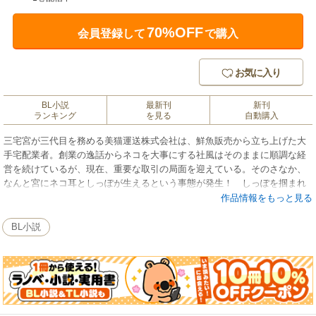
70%OFF
会員登録して
で購入
お気に入り
BL小説
最新刊
新刊
ランキング
を見る
自動購入
三宅宮が三代目を務める美猫運送株式会社は、鮮魚販売から立ち上げた大
手宅配業者。創業の逸話からネコを大事にする社風はそのままに順調な経
営を続けているが、現在、重要な取引の局面を迎えている。そのさなか、
なんと宮にネコ耳としっぽが生えるという事態が発生！ しっぽを掴まれ
ただけでイッてしまうという痴態を晒す宮。しかも秘書の金子の側に寄る
作品情報をもっと見る
だけでマタタビを嗅いだような快感が襲ってきて…。シャレにならない社
長の姿に金子はネコ耳の隠蔽工作を開始するのだが、その会社最優先の様
BL小説
子に宮は一抹のさみしさを覚え…。