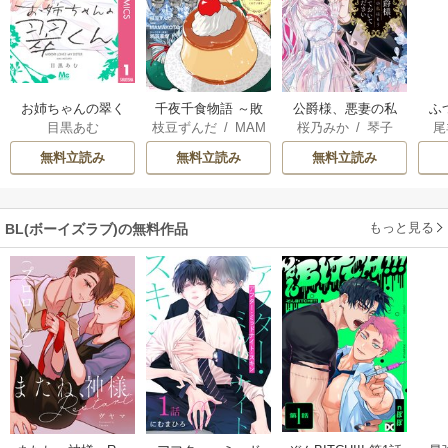
お姉ちゃんの翠く
千夜千食物語 ～敗
公爵様、悪妻の私
ふ
目黒あむ
枝豆ずんだ
/
MAM
桜乃みか
/
琴子
尾
ん
国の姫ですが氷の
はもう放っておい
は
AKOTO
/
鴉羽凛燈
皇子殿下がどうも
てください
雛
無料立読み
無料立読み
無料立読み
溺愛してくれてい
ます～
もっと見る
BL(ボーイズラブ)の無料作品