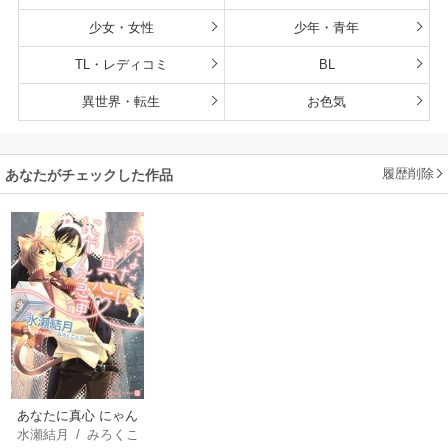
少女・女性
少年・青年
TL・レディコミ
BL
異世界・転生
お色気
履歴削除
あなたがチェックした作品
あなたに真心 にゃん
水瀬結月
/
みろくこ
急便