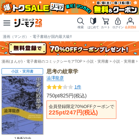
検索
はじめて
カート
ログイン
会員登録
漫画（マンガ）・電子書籍が国内最大級!!
漫画(まんが)・電子書籍のコミックシーモアTOP
小説・実用書
小説・実用書
思考の紋章学
小説・実用書
澁澤龍彦
1件
750pt/825円(税込)
会員登録限定70%OFFクーポンで
225pt/247円(税込)
1巻配信中