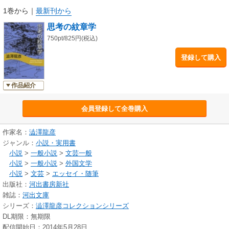
1巻から
｜
最新刊から
思考の紋章学
750pt/825円(税込)
登録して購入
作品紹介
会員登録して全巻購入
作家名：
澁澤龍彦
ジャンル：
小説・実用書
小説
>
一般小説
>
文芸一般
小説
>
一般小説
>
外国文学
小説
>
文芸
>
エッセイ・随筆
出版社：
河出書房新社
雑誌：
河出文庫
シリーズ：
澁澤龍彦コレクションシリーズ
DL期限：無期限
配信開始日：2014年5月28日