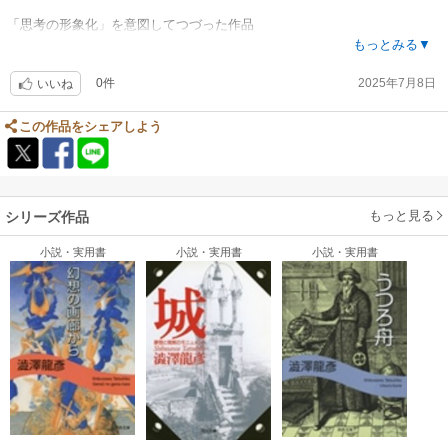
「思考の形象化」を意図してつづった作品
この形象化を、「紋章学」と比喩した点がなるほどと思いました
もっとみる▼
0件
2025年7月8日
紋章は、基本的に一人一つのもので紋章の主以外で使えるのは、その後継
いいね
ぎのみ
この作品をシェアしよう
後継ぎに兄弟がいた場合は、兄弟は、主の紋章の一部に個人を表すものを
描き足して、新しい紋章を作るのだとか
何も継ぐものがない人の場合は、紋章は一代限りで途絶える
もっと見る
シリーズ作品
思考は基準になる思考から派生するけれど、ほとんど一代限りで途絶える
ケースが多いでしょう
小説・実用書
小説・実用書
小説・実用書
ほんの一握りの思考が時代を超えて受け継がれる
まさに紋章のよう
ヨーロッパの文学の批評家のイメージが強い筆者が
日本の古典の題材を取り入れていることが珍しい作品でもありました