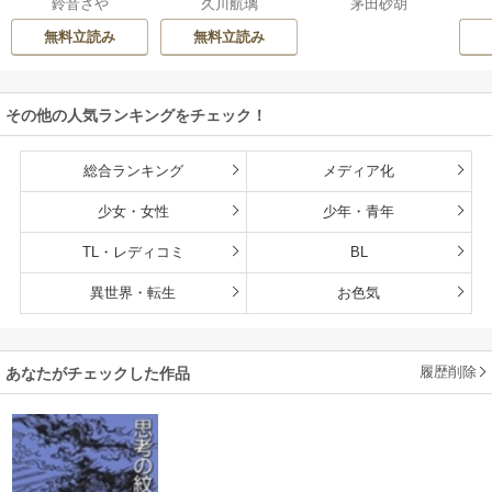
鈴音さや
久川航璃
茅田砂胡
た
様、離婚していた
だきます
無料立読み
無料立読み
その他の人気ランキングをチェック！
総合ランキング
メディア化
少女・女性
少年・青年
TL・レディコミ
BL
異世界・転生
お色気
履歴削除
あなたがチェックした作品