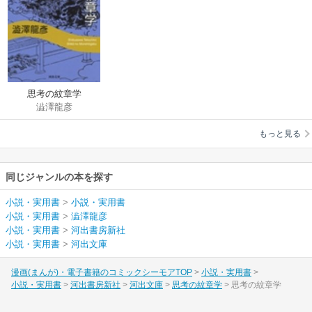
思考の紋章学
澁澤龍彦
もっと見る
同じジャンルの本を探す
小説・実用書
>
小説・実用書
小説・実用書
>
澁澤龍彦
小説・実用書
>
河出書房新社
小説・実用書
>
河出文庫
漫画(まんが)・電子書籍のコミックシーモアTOP
小説・実用書
小説・実用書
河出書房新社
河出文庫
思考の紋章学
思考の紋章学