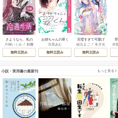
さようなら、私の
お姉ちゃんの翠く
完璧すぎて可愛げ
片桐いくみ
/
頼爾
目黒あむ
綾北まご
/
冬月光
井
冷遇生活 ～パーテ
ん
がないと婚約破棄
輝
/
昌未
ィーで声をかけて
された聖女は隣国
無料立読み
無料立読み
無料立読み
きたのがヤバい男
に売られる
だった件
もっと見る
小説・実用書の最新刊