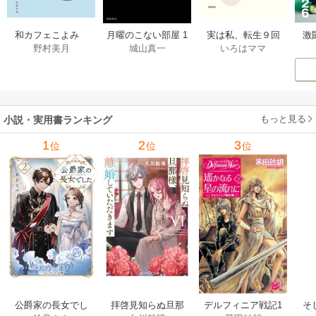
激
和カフェこよみ
月曜のこない部屋 1
実は私、転生９回
野村美月
城山真一
いろはママ
前
五月くんの夏のお
巻
生です マンガ
ー
もてなし 1巻
私の前世物語 1巻
もっと見る
小説・実用書ランキング
1
2
3
位
位
位
公爵家の長女でし
拝啓見知らぬ旦那
そ
デルフィニア戦記1