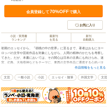
70%OFF
会員登録して
で購入
お気に入り
小説・実用書
最新刊
新刊
ランキング
を見る
自動購入
初期のエッセイから、『胡桃の中の世界』に至るまで、著者はおもにヨー
ロッパの文学や芸術作品を対象にしながら、人間の精神のかたちを考察し
てきた。だが、本書においては、その関心は日本の古典にも向けられ、迷
宮、幻鳥、大地母神などをテーマに、東西の文学作品に通底する心的パタ
ーンをめぐって、自在な論が展開される。その後フィクションへと向う著
作品情報をもっと見る
者の創作活動を暗示するエッセイ集。
文芸
一般小説
小説
エッセイ・随筆
外国文学
文