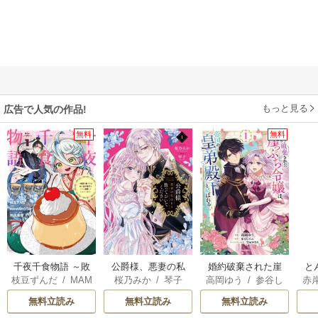
もっと見る
広告で人気の作品!
無料
無料
千夜千食物語 ～敗
公爵様、悪妻の私
婚約破棄された崖
と
枝豆ずんだ
/
MAM
桜乃みか
/
琴子
高岡ゆう
/
参谷し
赤
国の姫ですが氷の
はもう放っておい
っぷち令嬢は、帝
AKOTO
/
鴉羽凛燈
のぶ
/
雲屋ゆきお
皇子殿下がどうも
てください
国の皇弟殿下と結
無料立読み
無料立読み
無料立読み
溺愛してくれてい
ばれる