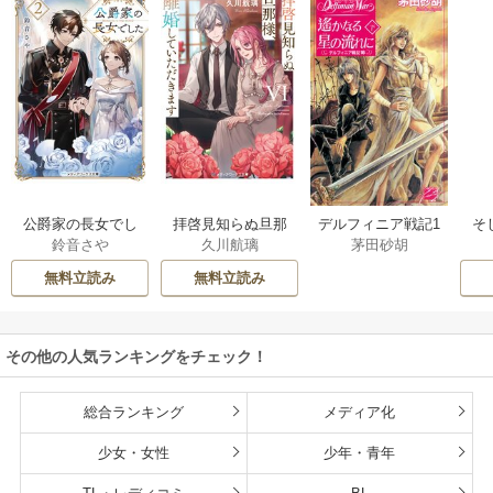
公爵家の長女でし
拝啓見知らぬ旦那
そ
デルフィニア戦記1
鈴音さや
久川航璃
茅田砂胡
た
様、離婚していた
だきます
無料立読み
無料立読み
その他の人気ランキングをチェック！
総合ランキング
メディア化
少女・女性
少年・青年