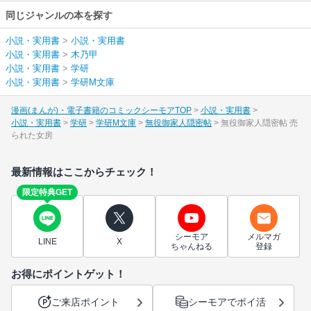
同じジャンルの本を探す
小説・実用書
>
小説・実用書
小説・実用書
>
木乃甲
小説・実用書
>
学研
小説・実用書
>
学研M文庫
漫画(まんが)・電子書籍のコミックシーモアTOP
小説・実用書
小説・実用書
学研
学研M文庫
無役御家人隠密帖
無役御家人隠密帖 売
られた女房
最新情報はここからチェック！
限定特典GET
シーモア
メルマガ
LINE
X
ちゃんねる
登録
お得にポイントゲット！
ご来店ポイント
シーモアでポイ活