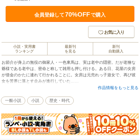
70%OFF
会員登録して
で購入
お気に入り
小説・実用書
最新刊
新刊
ランキング
を見る
自動購入
お節介が身上の無役の御家人・一色東馬は、実は老中の隠密。だが老獪な
爺様である老中は、密命と称して雑用も押し付ける。ある日、花屋の女房
が借金のかたに連れて行かれることに。女房は元売れっ子遊女で、再び彼
女を苦界に落とす企みが進行していた……
作品情報をもっと見る
一般小説
小説
歴史・時代