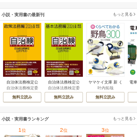
ます～
もっと見る
小説・実用書の最新刊
自治体法務検定公
自治体法務検定公
ヤマケイ文庫 新 く
電車
自治体法務検定委
自治体法務検定委
叶内拓哉
式テキスト 政策
式テキスト 基本
らべてわかる野鳥3
型
員会
員会
法務編 ２０２６
法務編 ２０２６
00 1巻
無料立読み
無料立読み
無料立読み
年度検定対応 1巻
年度検定対応 1巻
もっと見る
小説・実用書ランキング
1
2
3
位
位
位