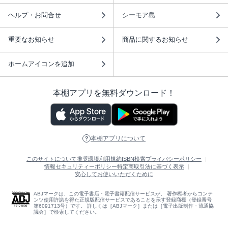
ヘルプ・お問合せ
シーモア島
重要なお知らせ
商品に関するお知らせ
ホームアイコンを追加
本棚アプリを無料ダウンロード！
本棚アプリについて
このサイトについて
推奨環境
利用規約
ISBN検索
プライバシーポリシー
情報セキュリティーポリシー
特定商取引法に基づく表示
安心してお使いいただくために
ABJマークは、この電子書店・電子書籍配信サービスが、 著作権者からコンテ
ンツ使用許諾を得た正規版配信サービスであることを示す登録商標（登録番号
第6091713号）です。 詳しくは［ABJマーク］または［電子出版制作・流通協
議会］で検索してください。