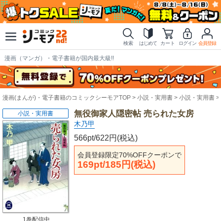
検索
はじめて
カート
ログイン
会員登録
漫画（マンガ）・電子書籍が国内最大級!!
漫画(まんが)・電子書籍のコミックシーモアTOP
小説・実用書
小説・実用書
無役御家人隠密帖 売られた女房
小説・実用書
木乃甲
566pt/622円(税込)
会員登録限定70%OFFクーポンで
169pt/185円(税込)
1巻配信中