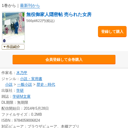
1巻から
｜
最新刊から
無役御家人隠密帖 売られた女房
566pt/622円(税込)
登録して購入
作品紹介
会員登録して全巻購入
作家名：
木乃甲
ジャンル：
小説・実用書
小説
>
一般小説
>
歴史・時代
出版社：
学研
雑誌：
学研M文庫
DL期限：無期限
配信開始日：2014年5月28日
ファイルサイズ：0.2MB
ISBN：9784059006824
対応ビューア：ブラウザビューア、本棚アプリ