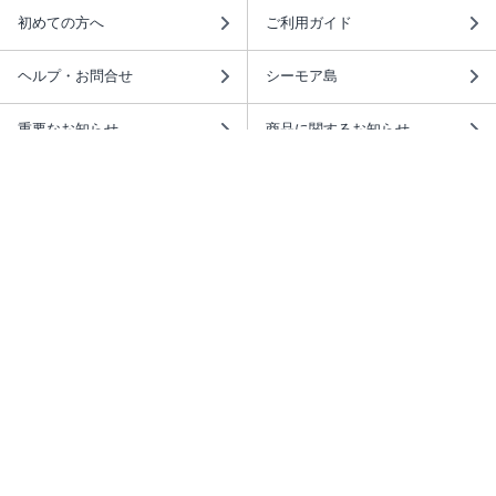
初めての方へ
ご利用ガイド
ヘルプ・お問合せ
シーモア島
重要なお知らせ
商品に関するお知らせ
ホームアイコンを追加
本棚アプリを無料ダウンロード！
本棚アプリについて
このサイトについて
推奨環境
利用規約
ISBN検索
プライバシーポリシー
情報セキュリティーポリシー
特定商取引法に基づく表示
安心してお使いいただくために
ABJマークは、この電子書店・電子書籍配信サービスが、 著作権者からコンテ
ンツ使用許諾を得た正規版配信サービスであることを示す登録商標（登録番号
第6091713号）です。 詳しくは［ABJマーク］または［電子出版制作・流通協