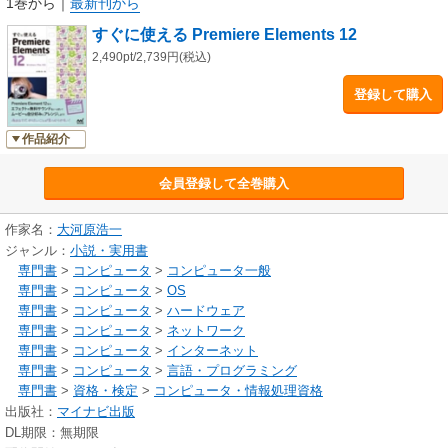
1巻から
｜
最新刊から
すぐに使える Premiere Elements 12
紙面での説明は、細かいところまで設定が可能な［エキスパート］ビュー
で行い、操作が異なるところは［クイック］ビューについても解説を入れ
2,490pt/2,739円(税込)
ています。初めてソフトを触る人を対象に、サンプルを使ったわかりやす
登録して購入
く説明しました。また、少しソフトに慣れてきた時にやってみたくなるよ
うな、凝った編集方法やエフェクトについても、ポイントを押さえて紹介
していますので、長くお使いいただけるでしょう。動画編集の流れに沿い
作品紹介
つつも、やりたい目的からも探せるような項目立ての構成になっています
ので、さっと知りたい内容を見つけることができます。ビデオカメラやス
会員登録して全巻購入
マートフォン、カメラ内蔵の動画撮影機能で撮りためた動画をPremiere
Elementsで編集してみたい方、YouTubeに動画をアップロードしたり、ム
作家名：
大河原浩一
ービーを収録したDVDを家族に送りたい方は、ぜひ本書をお手元に置いて
ジャンル：
小説・実用書
ください。
専門書
>
コンピュータ
>
コンピュータ一般
専門書
>
コンピュータ
>
OS
【ご注意】Adobe Premiere Elements 12を所有されている方が対象です。
専門書
>
コンピュータ
>
ハードウェア
本書にはソフトウェアは付属しておりません。サンプルファイルは、サポ
専門書
>
コンピュータ
>
ネットワーク
ートサイトよりダウンロードすることができます。
専門書
>
コンピュータ
>
インターネット
専門書
>
コンピュータ
>
言語・プログラミング
専門書
>
資格・検定
>
コンピュータ・情報処理資格
出版社：
マイナビ出版
DL期限：無期限