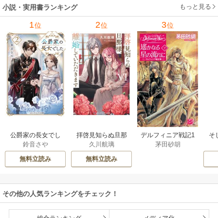
もっと見る
小説・実用書ランキング
1
2
3
位
位
位
公爵家の長女でし
拝啓見知らぬ旦那
そ
デルフィニア戦記1
鈴音さや
久川航璃
茅田砂胡
た
様、離婚していた
だきます
無料立読み
無料立読み
その他の人気ランキングをチェック！