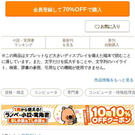
70%OFF
会員登録して
で購入
お気に入り
小説・実用書
最新刊
新刊
ランキング
を見る
自動購入
※この商品はタブレットなど大きいディスプレイを備えた端末で読むこと
に適しています。また、文字だけを拡大することや、文字列のハイライ
ト、検索、辞書の参照、引用などの機能が使用できません。
本書は、「Adobe Premiere Elements 12」を使った動画編集について解説
作品情報をもっと見る
する本です。
資格・検定
コンピュータ
専門書
コンピュータ・情報処理
動画の取り込みからつなぎ合わせ、色の補正やエフェクトなどの加工、音
楽や効果音の追加、タイトル画像やキャプションの追加、ムービーの書き
出し、Webへのアップロードなど、本書を読めばひととおりの動画編集を
マスターすることができます。 「Adobe Premiere Elements 12」では、無
料で使える音楽や効果音がたくさん追加されたほか、動いている被写体に
グラフィックなどを追尾させる「モーショントラッキング」機能なども追
加されました。これらについても丁寧に説明しています。