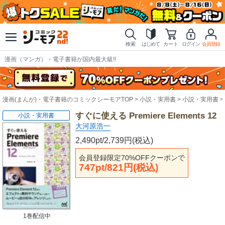
検索
はじめて
カート
ログイン
会員登録
漫画（マンガ）・電子書籍が国内最大級!!
漫画(まんが)・電子書籍のコミックシーモアTOP
小説・実用書
小説・実用書
すぐに使える Premiere Elements 12
小説・実用書
大河原浩一
2,490pt/2,739円(税込)
会員登録限定70%OFFクーポンで
747pt/821円(税込)
1巻配信中