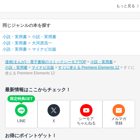
もっと見る
同じジャンルの本を探す
小説・実用書
>
小説・実用書
小説・実用書
>
大河原浩一
小説・実用書
>
マイナビ出版
漫画(まんが)・電子書籍のコミックシーモアTOP
小説・実用書
小説・実用書
マイナビ出版
すぐに使える Premiere Elements 12
すぐに
使える Premiere Elements 12
最新情報はここからチェック！
限定特典GET
シーモア
メルマガ
LINE
X
ちゃんねる
登録
お得にポイントゲット！