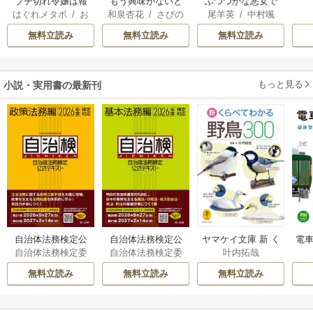
ブチ切れ令嬢は報
もう興味がないと
ふつつかな悪女で
はぐれメタボ
/
お
和泉杏花
/
さびの
尾羊英
/
中村颯
復を誓いました。
離婚された令嬢の
はございますが ～
おのいも
/
昌未
ぶち
希
/
ゆき哉
意外と楽しい新生
雛宮蝶鼠とりかえ
無料立読み
無料立読み
無料立読み
活
伝～
もっと見る
小説・実用書の最新刊
自治体法務検定公
自治体法務検定公
ヤマケイ文庫 新 く
電車
自治体法務検定委
自治体法務検定委
叶内拓哉
式テキスト 政策
式テキスト 基本
らべてわかる野鳥3
型
員会
員会
法務編 ２０２６
法務編 ２０２６
00 1巻
無料立読み
無料立読み
無料立読み
年度検定対応 1巻
年度検定対応 1巻