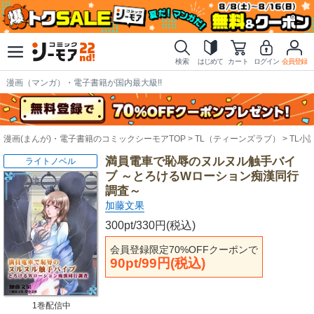
検索
はじめて
カート
ログイン
会員登録
漫画（マンガ）・電子書籍が国内最大級!!
漫画(まんが)・電子書籍のコミックシーモアTOP
TL（ティーンズラブ）
TL小
満員電車で恥辱のヌルヌル触手バイ
ライトノベル
ブ ～とろけるWローション痴漢同行
調査～
加藤文果
300pt/330円(税込)
会員登録限定70%OFFクーポンで
90pt/99円(税込)
1巻配信中