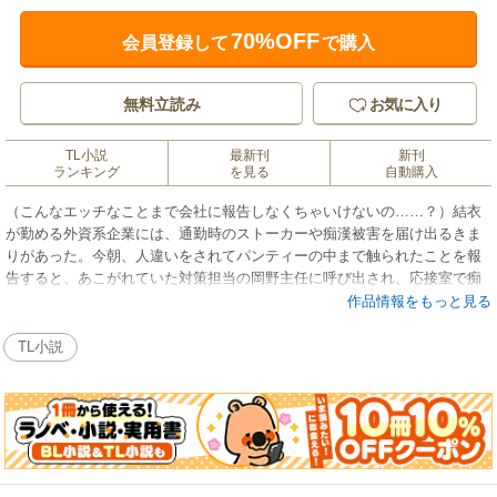
70%OFF
会員登録して
で購入
無料立読み
お気に入り
TL小説
最新刊
新刊
ランキング
を見る
自動購入
（こんなエッチなことまで会社に報告しなくちゃいけないの……？）結衣
が勤める外資系企業には、通勤時のストーカーや痴漢被害を届け出るきま
りがあった。今朝、人違いをされてパンティーの中まで触られたことを報
告すると、あこがれていた対策担当の岡野主任に呼び出され、応接室で痴
漢状況の再現を求められた。体を密着させた過激なボディ検査に思わずド
作品情報をもっと見る
キドキ。ついには「痴漢を呼びよせているのは君の淫乱な資質のせいじゃ
ないのか」とアソコの感度までチェックされ……!? 通勤時には主任が同
TL小説
行調査をする中、電車内なのに痴漢の手による触手バイブ責めとハードな
愛撫で不覚にも感じてしまい……。エッチな痴漢同行調査の快感ストーリ
ー。