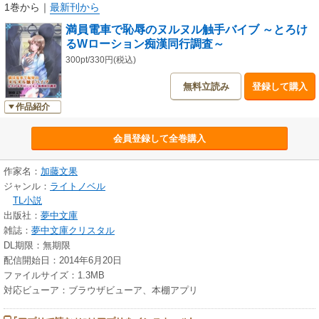
1巻から
｜
最新刊から
満員電車で恥辱のヌルヌル触手バイブ ～とろけ
るWローション痴漢同行調査～
300pt/330円(税込)
無料立読み
登録して購入
作品紹介
会員登録して全巻購入
作家名：
加藤文果
ジャンル：
ライトノベル
TL小説
出版社：
夢中文庫
雑誌：
夢中文庫クリスタル
DL期限：無期限
配信開始日：2014年6月20日
ファイルサイズ：1.3MB
対応ビューア：ブラウザビューア、本棚アプリ