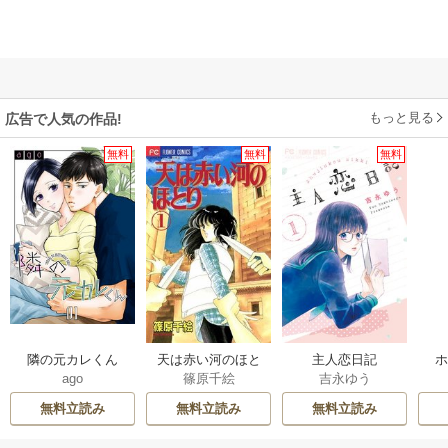
もっと見る
広告で人気の作品!
無料
無料
無料
隣の元カレくん
天は赤い河のほと
主人恋日記
ago
篠原千絵
吉永ゆう
り
無料立読み
無料立読み
無料立読み