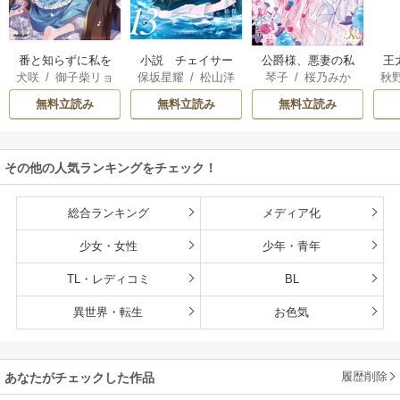
番と知らずに私を
小説 チェイサー
王
公爵様、悪妻の私
犬咲
/
御子柴リョ
保坂星耀
/
松山洋
秋
琴子
/
桜乃みか
買った純愛こじら
ゲームW
はもう放っておい
ウ
せ騎士団長に運命
てください
無料立読み
無料立読み
無料立読み
の愛を捧げられま
した！
その他の人気ランキングをチェック！
総合ランキング
メディア化
少女・女性
少年・青年
TL・レディコミ
BL
異世界・転生
お色気
履歴削除
あなたがチェックした作品