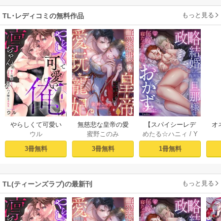
もっと見る
TL･レディコミの無料作品
やらしくて可愛い
無慈悲な皇帝の愛
【スパイシーレデ
オ
ウル
蜜野このみ
めたる☆ハニィ
/
Y
俺の凛ちゃん。～
玩寵妃―おわらぬ
ィ】政略結婚した
毎
aaka
隣人後輩くんのイ
快楽、閨に響くは
塩対応の旦那様は
す
3冊無料
3冊無料
1冊無料
キすぎた執着にハ
乱れ声― 1巻
毎晩寝たふりをし
まけ
メ堕とされる～ 1巻
た私をおかずに…
(1)
もっと見る
TL(ティーンズラブ)の最新刊