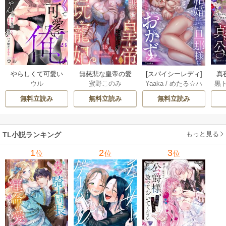
やらしくて可愛い
無慈悲な皇帝の愛
[スパイシーレディ]
真
ウル
蜜野このみ
Yaaka
/
めたる☆ハ
黒
俺の凛ちゃん。～
玩寵妃―おわらぬ
政略結婚した塩対
は(
ニィ
隣人後輩くんのイ
快楽、閨に響くは
応の旦那様は毎晩
無料立読み
無料立読み
無料立読み
キすぎた執着にハ
乱れ声― 18巻
寝たふりをした私
メ堕とされる～ 23
をおかずに… 6巻
巻
もっと見る
TL小説ランキング
1
2
3
位
位
位