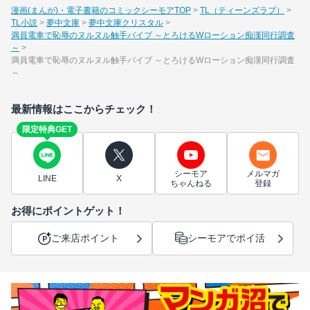
漫画(まんが)・電子書籍のコミックシーモアTOP
TL（ティーンズラブ）
TL小説
夢中文庫
夢中文庫クリスタル
満員電車で恥辱のヌルヌル触手バイブ ～とろけるWローション痴漢同行調査
～
満員電車で恥辱のヌルヌル触手バイブ ～とろけるWローション痴漢同行調査
～
最新情報はここからチェック！
限定特典GET
シーモア
メルマガ
LINE
X
ちゃんねる
登録
お得にポイントゲット！
ご来店ポイント
シーモアでポイ活