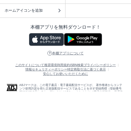
ホームアイコンを追加
本棚アプリを無料ダウンロード！
本棚アプリについて
このサイトについて
推奨環境
利用規約
ISBN検索
プライバシーポリシー
情報セキュリティーポリシー
特定商取引法に基づく表示
安心してお使いいただくために
ABJマークは、この電子書店・電子書籍配信サービスが、 著作権者からコンテ
ンツ使用許諾を得た正規版配信サービスであることを示す登録商標（登録番号
第6091713号）です。 詳しくは［ABJマーク］または［電子出版制作・流通協
議会］で検索してください。
(C)NTTソルマーレ