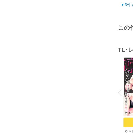
6件
この
TL
o
v
P
r
e
i
u
やら