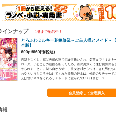
ラインナップ
1巻まで配信中！
とろふわミルキー花嫁修業～ご主人様とメイド～
全版】
600pt/660円(税込)
両親を亡くし、叔父夫婦の家で厄介者扱いされ、名前まで「ミルキ
ローズ。いとことの結婚を断ったため、森の奥深くに住む侯爵のも
やられることに。城へ向かう途中、彼女は村からつけてきた男たち
わやというところを助けてくれた美貌の紳士は、侯爵のリチャード
えば甘いキスをくれるリチャードに惹かれていくけれど…？
会員登録して全巻購入
情報