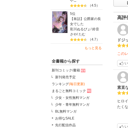
やこ
（4.5）
5位
高評
【単話】公爵家の長
女でした
彩川ぬるぴょ
/
鈴音
さや
/
たむ
（4.7）
ドジ
もっと見る
この
全書籍から探す
い
新刊コミック/書籍
新刊発売予定
ランキング
(毎日更新)
素直
まるごと無料コミック
少女・女性無料マンガ
ヒロ
少年・青年無料マンガ
たく
BL無料マンガ
お得なSALE
先行配信作品
い