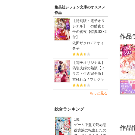
集英社シフォン文庫のオススメ
作品
【特別版・電子オリ
ジナル】一の酷夜と
千の蜜夜【特典SS×2
作品
付】
依田ザクロ / アオイ
冬子
【電子オリジナル】
偽装夫婦の熱演【イ
ラスト付き完全版】
京極れな / ワカツキ
もっと見る
総合ランキング
1位
ゲーム中盤で死ぬ悪
作品
役貴族に転生したの