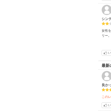
シン
女性
リー
い
最新
良か
この
い