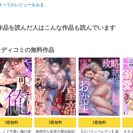
すべてのレビューをみる
作品を読んだ人はこんな作品も読んでいます
･レディコミの無料作品
s
3冊無料
3冊無料
1冊無料
しくて可愛い俺の凛
無慈悲な皇帝の愛玩寵妃
【スパイシーレディ】政
オネ