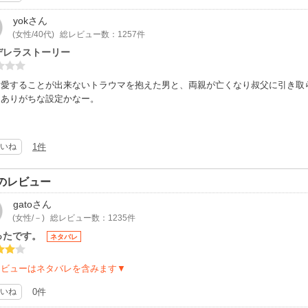
yok
さん
(女性/40代)
総レビュー数：1257件
デレラストーリー
を愛することが出来ないトラウマを抱えた男と、両親が亡くなり叔父に引き取
。ありがちな設定かなー。
いね
1件
のレビュー
gato
さん
(女性/－)
総レビュー数：1235件
ったです。
ネタバレ
レビューはネタバレを含みます▼
いね
0件