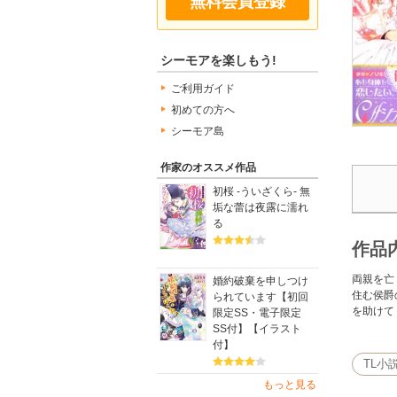
無料会員登録
シーモアを楽しもう!
ご利用ガイド
初めての方へ
シーモア島
作家のオススメ作品
初桜 ‐ういざくら‐ 無
垢な蕾は夜露に濡れ
る
作品
両親を亡
婚約破棄を申しつけ
住む侯爵
られています【初回
を助けて
限定SS・電子限定
SS付】【イラスト
付】
TL小
もっと見る