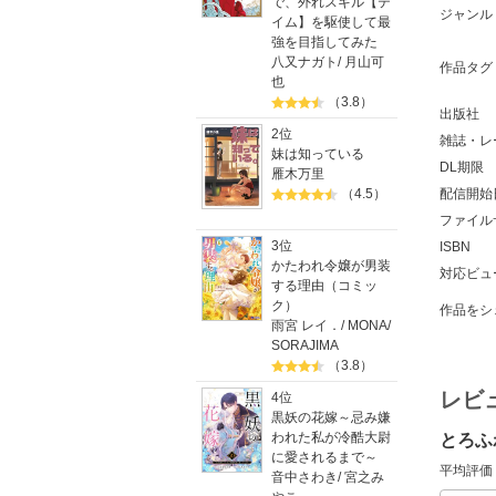
で、外れスキル【テ
ジャンル
イム】を駆使して最
強を目指してみた
八又ナガト
/
月山可
作品タグ
也
（3.8）
出版社
2位
雑誌・レ
妹は知っている
DL期限
雁木万里
配信開始
（4.5）
ファイル
3位
ISBN
かたわれ令嬢が男装
対応ビュ
する理由（コミッ
ク）
作品をシ
雨宮 レイ．
/
MONA
/
SORAJIMA
（3.8）
レビ
4位
黒妖の花嫁～忌み嫌
われた私が冷酷大尉
とろふ
に愛されるまで～
平均評価
音中さわき
/
宮之み