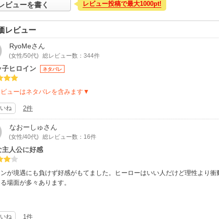
レビュー投稿で最大1000pt!
レビューを書く
価レビュー
RyoMe
さん
(女性/50代)
総レビュー数：344件
ッ子ヒロイン
ネタバレ
レビューはネタバレを含みます▼
いね
2件
なおーしゅ
さん
(女性/40代)
総レビュー数：16件
な主人公に好感
インが境遇にも負けず好感がもてました。ヒーローはいい人だけど理性より衝
なる場面が多々あります。
いね
1件