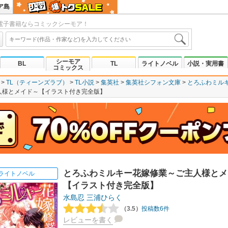
ア島
電子書籍ならコミックシーモア！
シーモア
BL
TL
ライトノベル
小説・実用書
コミックス
TL（ティーンズラブ）
TL小説
集英社
集英社シフォン文庫
とろふわミル
人様とメイド～【イラスト付き完全版】
とろふわミルキー花嫁修業～ご主人様とメ
ライトノベル
【イラスト付き完全版】
水島忍
三浦ひらく
（3.5）
投稿数6件
レビューを書く