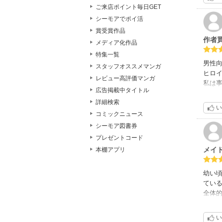
ご来店ポイント毎日GET
シーモアでポイ活
賞受賞作品
作者
メディア化作品
特集一覧
男性
スタッフオススメマンガ
ヒロ
レビュー高評価マンガ
私は
広告掲載中タイトル
をお
詳細検索
じで
い
コミックニュース
シーモア図書券
プレゼントコード
メイ
本棚アプリ
幼い
てい
全体
り、
ス評
い