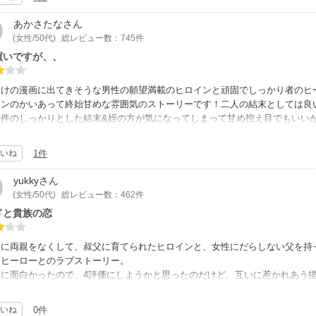
あかさたな
さん
(女性/50代)
総レビュー数：745件
買いですが、、
向けの漫画に出てきそうな男性の願望満載のヒロインと頑固でしっかり者のヒ
インのかいあって終始甘めな雰囲気のストーリーです！二人の結末としては良
事件のしっかりとした結末&姪の方が気になってしまって甘め控え目でもいい
りまぜて書いて頂けたら嬉しかったなと思います。なんだかすっきりしなかっ
す。
いね
1件
yukky
さん
(女性/50代)
総レビュー数：462件
ドと貴族の恋
頃に両親をなくして、叔父に育てられたヒロインと、女性にだらしない父を持
るヒーローとのラブストーリー。
的に面白かったので、4評価にしようかと思ったのだけど、互いに惹かれあう
ヒロインの名前のエピソードも軽すぎて、違和感を覚え、私はストーリーに入
価です。
いね
0件