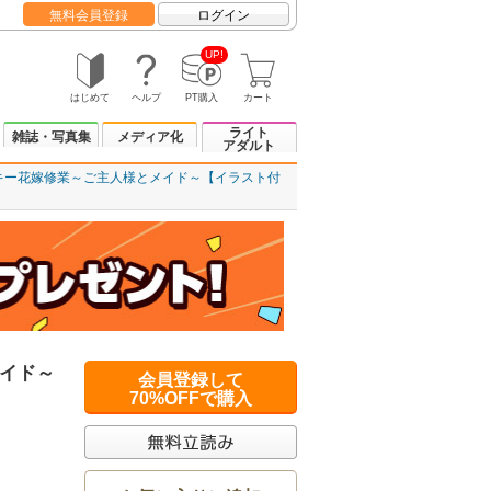
無料会員登録
ログイン
UP!
はじめて
ヘルプ
PT購入
カート
ライト
雑誌・写真集
メディア化
アダルト
キー花嫁修業～ご主人様とメイド～【イラスト付
イド～
会員登録して
70%OFFで購入