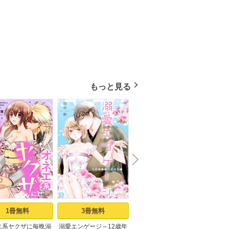
もっと見る
N
x
e
t
1冊無料
3冊無料
7冊無料
エ系ヤクザに毎晩溺
溺愛エンゲージ～12歳年
僕しか知らない君のナ
「好き