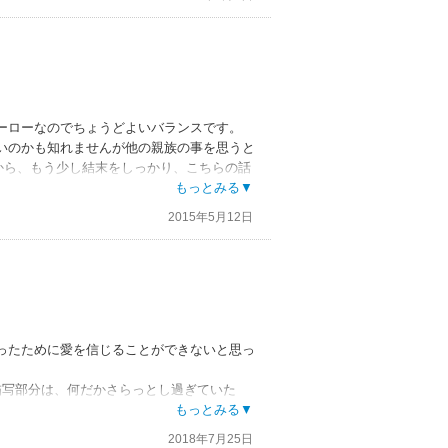
ーローなのでちょうどよいバランスです。
いのかも知れませんが他の親族の事を思うと
から、もう少し結末をしっかり、こちらの話
た！挿し絵はヒロインにピッタリの甘めな感
もっとみる▼
2015年5月12日
ったために愛を信じることができないと思っ
描写部分は、何だかさらっとし過ぎていた
り込みづらかったで、そこがちょっとマイナ
もっとみる▼
2018年7月25日