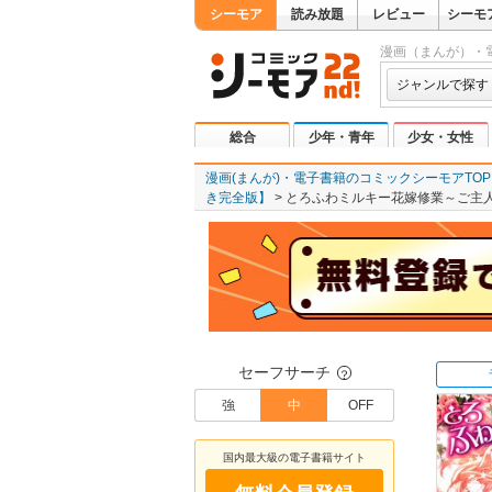
シーモア
読み放題
レビュー
シーモ
漫画（まんが）・
ジャンルで探す
総合
少年・青年
少女・女性
漫画(まんが)・電子書籍のコミックシーモアTOP
き完全版】
とろふわミルキー花嫁修業～ご主
セーフサーチ
？
強
中
OFF
国内最大級の電子書籍サイト