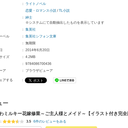
：
ライトノベル
恋愛・ロマンス小説
/
TL小説
：
紳士
※システムにて自動抽出したものを表示しています
：
集英社
ーベル
：
集英社シフォン文庫
：
無期限
日
：
2014年6月20日
サイズ
：
4.2MB
：
9784086700436
ーア
：
ブラウザビューア
ェアする
：
ュー
わミルキー花嫁修業～ご主人様とメイド～【イラスト付き完全
：
3.5
6件のレビューをみる