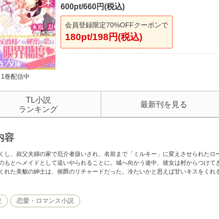
600pt/660円(税込)
会員登録限定70%OFFクーポンで
180pt/198円(税込)
1巻配信中
TL小説
最新刊を見る
ランキング
内容
くし、叔父夫婦の家で厄介者扱いされ、名前まで「ミルキー」に変えさせられたロ
のもとへメイドとして追いやられることに。城へ向かう途中、彼女は村からつけて
くれた美貌の紳士は、侯爵のリチャードだった。冷たいかと思えば甘いキスをくれ
説
恋愛・ロマンス小説