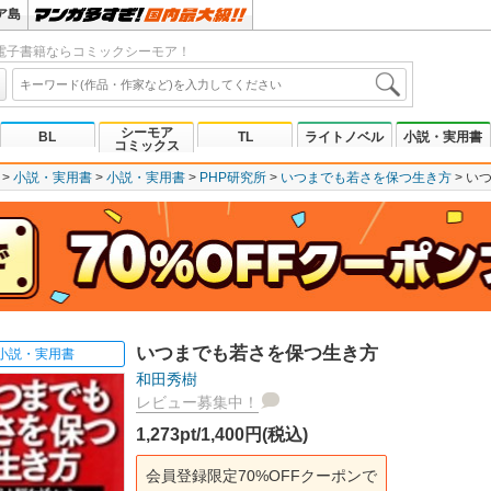
ア島
電子書籍ならコミックシーモア！
シーモア
BL
TL
ライトノベル
小説・実用書
コミックス
小説・実用書
小説・実用書
PHP研究所
いつまでも若さを保つ生き方
い
いつまでも若さを保つ生き方
小説・実用書
和田秀樹
レビュー募集中！
1,273pt/1,400円(税込)
会員登録限定70%OFFクーポンで