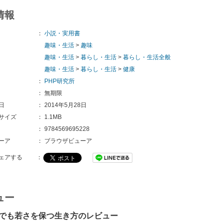
情報
：
小説・実用書
趣味・生活
>
趣味
趣味・生活
>
暮らし・生活
>
暮らし・生活全般
趣味・生活
>
暮らし・生活
>
健康
：
PHP研究所
：
無期限
日
：
2014年5月28日
サイズ
：
1.1MB
：
9784569695228 
ーア
：
ブラウザビューア
ェアする
：
ュー
でも若さを保つ生き方のレビュー