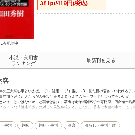
381pt/419円(税込)
1巻配信中
小説・実用書
最新刊を見る
ランキング
内容
年の三大関心事といえば、（1）健康、（2）脳、（3）見た目の若さ（いわゆるア
高年期を迎えた人たちが人生設計を考えるうえでのキーワードと言ってもいいが、
ということではないか、と著者は説く。著者は老年精神医学の専門家。高齢者の臨
れるような「健康常識」に対して異説を唱える。ただし、著者は本書の中で、こう
だけを実践してほしい。健康法こそは、知識だけ持っていても意味がない。実践す
だ」。ぜひ、あなた流の「アンチエイジング習慣術」を！
し・生活
趣味
趣味・生活
健康
暮らし・生活全般