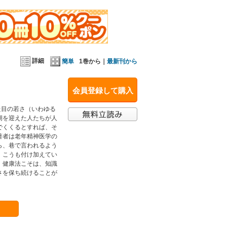
詳細
簡単
1巻から｜
最新刊から
会員登録して購入
た目の若さ（いわゆる
期を迎えた人たちが人
でくくるとすれば、そ
著者は老年精神医学の
ら、巷で言われるよう
、こうも付け加えてい
。健康法こそは、知識
さを保ち続けることが