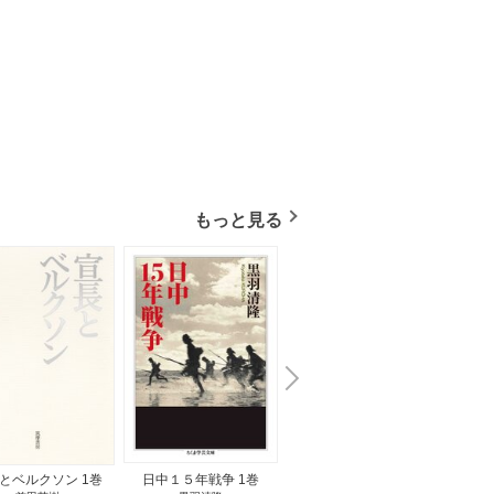
もっと見る
N
x
e
t
とベルクソン 1巻
日中１５年戦争 1巻
無料立読み