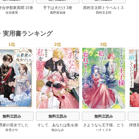
寄合伊那衆異聞 15巻
手下は犬だけ 3巻
西村京太郎トラベルミス
佐伯泰英
風野真知雄
西村京太郎
テリー・セレクション 2
巻
・実用書ランキング
1位
2位
3位
s
無料立読み
無料立読み
無料立読み
爵家の長女でした
そして、あなたは私を捨
さようなら王子様、どう
拝啓
鈴音さや
柏みなみ
ハナミズキ
てる
か私のことは忘れてくだ
婚
さい