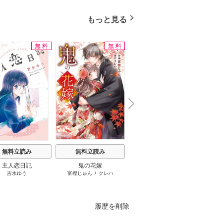
もっと見る
無料
無料
無料
N
x
e
t
無料立読み
無料立読み
無料立読み
主人恋日記
鬼の花嫁
葬送のフリーレン
隣
吉永ゆう
富樫じゅん
/
クレハ
山田鐘人
/
アベツカサ
履歴を削除