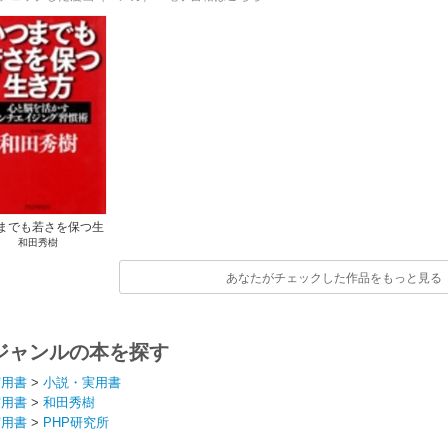
までも若さを保つ生
和田秀樹
き方
あなたがチェックした作品をもっと見る
ジャンルの本を探す
実用書
>
小説・実用書
実用書
>
和田秀樹
実用書
>
PHP研究所