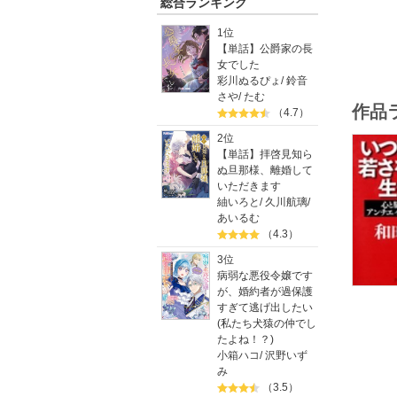
総合ランキング
1位
【単話】公爵家の長
女でした
彩川ぬるぴょ
/
鈴音
さや
/
たむ
作品
（4.7）
2位
【単話】拝啓見知ら
ぬ旦那様、離婚して
いただきます
紬いろと
/
久川航璃
/
あいるむ
（4.3）
3位
病弱な悪役令嬢です
が、婚約者が過保護
すぎて逃げ出したい
(私たち犬猿の仲でし
たよね！？)
小箱ハコ
/
沢野いず
み
（3.5）