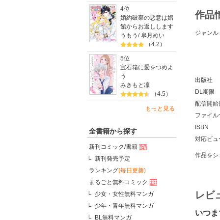
4位
作品
婚約破棄の悪意は娼
館からお返しします
ジャンル
うもう
/
皐月めい
（4.2）
5位
宝石箱に愛をつめよ
う
出版社
みきもと凜
DL期限
（4.5）
配信開始
もっと見る
ファイル
ISBN
全書籍から探す
対応ビュ
新刊コミック/書籍
作品をシ
新刊発売予定
ランキング
(毎日更新)
まるごと無料コミック
レビ
少女・女性無料マンガ
少年・青年無料マンガ
いつま
BL無料マンガ