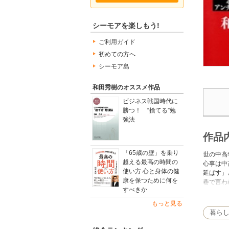
シーモアを楽しもう!
ご利用ガイド
初めての方へ
シーモア島
和田秀樹のオススメ作品
ビジネス戦国時代に
勝つ！ “捨てる”勉
強法
作品
「65歳の壁」を乗り
世の中高
越える最高の時間の
心事は中
使い方 心と身体の健
延ばす」
康を保つために何を
巷で言わ
すべきか
うところ
できるの
もっと見る
暮ら