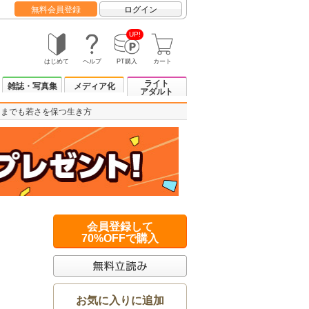
無料会員登録
ログイン
UP!
はじめて
ヘルプ
PT購入
カート
ライト
雑誌・写真集
メディア化
アダルト
つまでも若さを保つ生き方
会員登録して
70%OFFで購入
お気に入りに追加