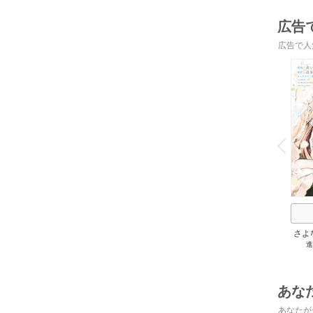
広告
広告で人
o
v
P
r
e
i
u
さよ
進
旦那
の役
あな
あなたが