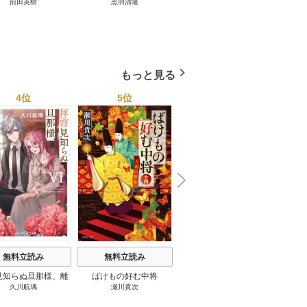
前田英樹
黒羽清隆
向島物語 1巻
便り屋
小杉健治
もっと見る
4位
5位
6位
N
x
e
t
無料立読み
無料立読み
無料立読み
見知らぬ旦那様、離
ばけもの好む中将
影まで愛して
結
久川航璃
瀬川貴次
影山優佳
していただきます