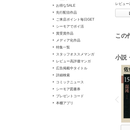
レビュー
お得なSALE
先行配信作品
ご来店ポイント毎日GET
シーモアでポイ活
賞受賞作品
この
メディア化作品
特集一覧
スタッフオススメマンガ
小説
レビュー高評価マンガ
広告掲載中タイトル
詳細検索
コミックニュース
シーモア図書券
o
v
プレゼントコード
P
r
e
i
u
本棚アプリ