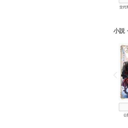
交代
小説
o
v
P
r
e
i
u
公