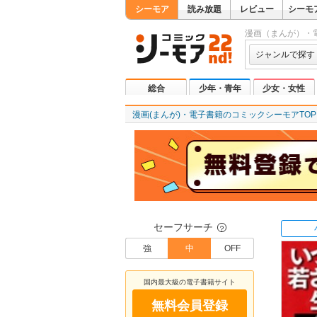
シーモア
読み放題
レビュー
シーモ
漫画（まんが）・
ジャンルで探す
総合
少年・青年
少女・女性
漫画(まんが)・電子書籍のコミックシーモアTOP
セーフサーチ
？
強
中
OFF
国内最大級の電子書籍サイト
無料会員登録