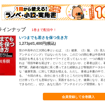
ラインナップ
1巻まで配信中！
いつまでも若さを保つ生き方
1,273pt/1,400円(税込)
世の中高年の三大関心事といえば、（1）健康、（2）脳、（3）見
アンチエイジング）ではないだろうか。この三つの関心事は中高年
生設計を考えるうえでのキーワードと言ってもいいが、一つの概念
れは「現役年齢を延ばす」ということではないか、と著者は説く。
専門家。高齢者の臨床に長く携ってきた経験および客観的データか
な「健康常識」に対して異説を唱える。ただし、著者は本書の中で
る。「今回の本も、自分に合うと思うところだけを実践してほしい
だけ持っていても意味がない。実践するからこそ、健康になり、若
できるのだ」。ぜひ、あなた流の「アンチエイジング習慣術」を！
会員登録して全巻購入