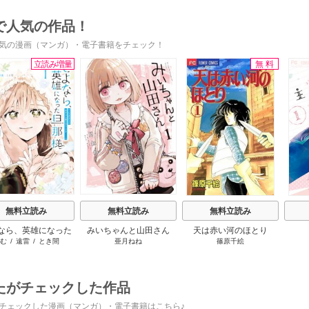
で人気の作品！
気の漫画（マンガ）・電子書籍をチェック！
立読み増量
無料
s
無料立読み
無料立読み
無料立読み
なら、英雄になった
みいちゃんと山田さん
天は赤い河のほとり
む
/
遠雷
/
とき間
亜月ねね
篠原千絵
様 ～ただ祈るだけ
立たずな妻のはずで
したが……～
たがチェックした作品
チェックした漫画（マンガ）・電子書籍はこちら♪