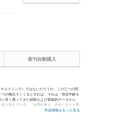
新刊自動購入
ンチエイジング）ではないだろうか。この三つの関
一つの概念でくくるとすれば、それは「現役年齢を
床に長く携ってきた経験および客観的データから、
も付け加えている。「今回の本も、自分に合うと思
るからこそ、健康になり、若さを保ち続けることが
作品情報をもっと見る