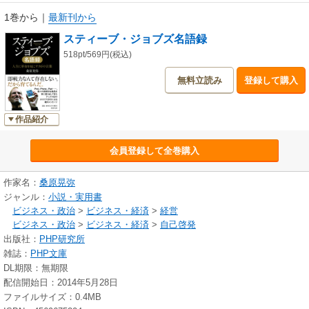
1巻から
｜
最新刊から
スティーブ・ジョブズ名語録
518pt/569円(税込)
無料立読み
登録して購入
作品紹介
会員登録して全巻購入
作家名：
桑原晃弥
ジャンル：
小説・実用書
ビジネス・政治
>
ビジネス・経済
>
経営
ビジネス・政治
>
ビジネス・経済
>
自己啓発
出版社：
PHP研究所
雑誌：
PHP文庫
DL期限：無期限
配信開始日：2014年5月28日
ファイルサイズ：0.4MB