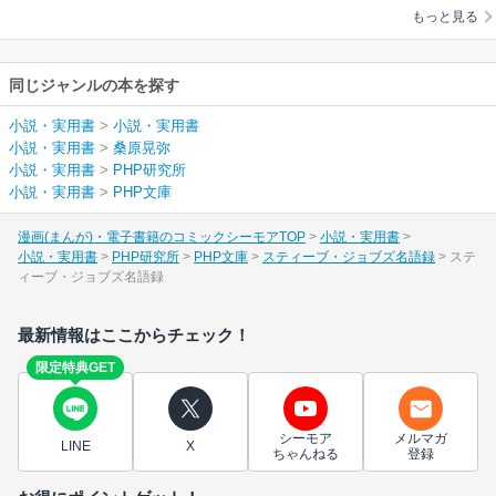
もっと見る
同じジャンルの本を探す
小説・実用書
>
小説・実用書
小説・実用書
>
桑原晃弥
小説・実用書
>
PHP研究所
小説・実用書
>
PHP文庫
漫画(まんが)・電子書籍のコミックシーモアTOP
小説・実用書
小説・実用書
PHP研究所
PHP文庫
スティーブ・ジョブズ名語録
ステ
ィーブ・ジョブズ名語録
最新情報はここからチェック！
限定特典GET
シーモア
メルマガ
LINE
X
ちゃんねる
登録