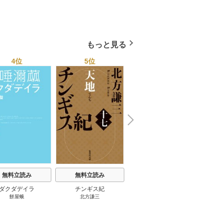
向島物語 1巻
便り屋
小杉健治
もっと見る
4位
5位
6位
N
x
e
t
無料立読み
無料立読み
無料立読み
ダクダデイラ
チンギス紀
東京バンドワゴン
B-PR
餅屋蛾
北方謙三
小路幸也
Ｂ
ジャラ
ディ 
ブック