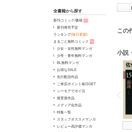
全書籍から探す
新刊コミック/書籍
新刊発売予定
この
ランキング
(毎日更新)
まるごと無料コミック
少女・女性無料マンガ
小説
少年・青年無料マンガ
BL無料マンガ
お得なSALE
先行配信作品
ご来店ポイント毎日GET
o
v
シーモアでポイ活
P
r
e
i
u
賞受賞作品
メディア化作品
特集一覧
スタッフオススメマンガ
レビュー高評価マンガ