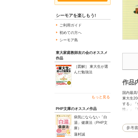
シーモアを楽しもう!
ご利用ガイド
初めての方へ
シーモア島
東大家庭教師友の会のオススメ
作品
［図解］ 東大生が選
んだ勉強法
作品
国内最高
もっと見る
東大生2
する」「
PHP文庫のオススメ作品
性』」「
に育てる
病気にならない「白
湯」健康法（PHP文
参考
庫）
蓮村誠