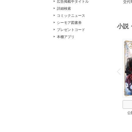
広告掲載中タイトル
交代
詳細検索
コミックニュース
シーモア図書券
小説
プレゼントコード
本棚アプリ
o
v
P
r
e
i
u
公