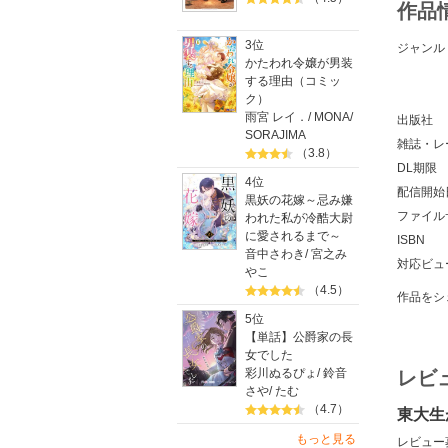
作品
3位
ジャンル
かたわれ令嬢が男装
する理由（コミッ
ク）
雨宮 レイ．
/
MONA
/
出版社
SORAJIMA
雑誌・レ
（3.8）
DL期限
4位
配信開始
黒妖の花嫁～忌み嫌
ファイル
われた私が冷酷大尉
に愛されるまで～
ISBN
音中さわき
/
宮之み
対応ビュ
やこ
（4.5）
作品をシ
5位
【単話】公爵家の長
女でした
彩川ぬるぴょ
/
鈴音
レビ
さや
/
たむ
（4.7）
東大生
もっと見る
レビュー