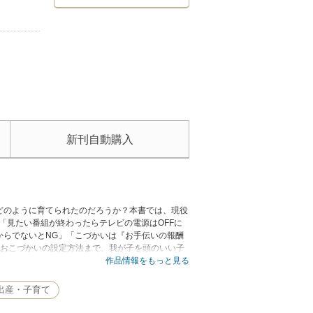
新刊自動購入
どのように育てられたのだろうか？本書では、現役
。「見たい番組が終わったらテレビの電源はOFFに
からでないとNG」「こづかいは『お手伝いの報酬
らおこづかいの設定方法まで、我が子を頭のいい子
作品情報をもっと見る
出産・子育て