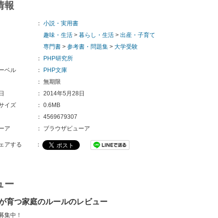
情報
：
小説・実用書
趣味・生活
>
暮らし・生活
>
出産・子育て
専門書
>
参考書・問題集
>
大学受験
：
PHP研究所
ーベル
：
PHP文庫
：
無期限
日
：
2014年5月28日
サイズ
：
0.6MB
：
4569679307
ーア
：
ブラウザビューア
ェアする
：
ュー
が育つ家庭のルールのレビュー
募集中！