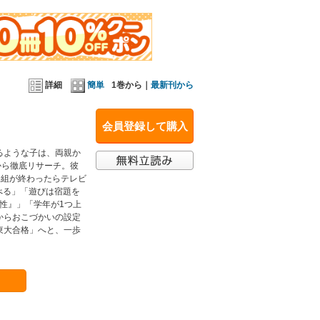
詳細
簡単
1巻から｜
最新刊から
会員登録して購入
るような子は、両親か
から徹底リサーチ。彼
番組が終わったらテレビ
べる」「遊びは宿題を
性』」「学年が1つ上
からおこづかいの設定
東大合格」へと、一歩