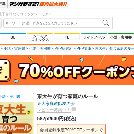
ア島
電子書籍ならコミックシーモア！
シーモア
BL
TL
ライトノベル
小説・実用書
コミックス
小説・実用書
小説・実用書
PHP研究所
PHP文庫
東大生が育つ家庭のル
東大生が育つ家庭のルール
小説・実用書
東大家庭教師友の会
レビュー募集中！
582pt/640円(税込)
会員登録限定70%OFFクーポンで