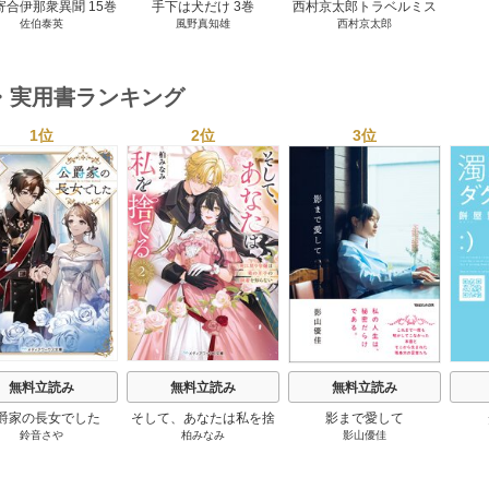
寄合伊那衆異聞 15巻
手下は犬だけ 3巻
西村京太郎トラベルミス
佐伯泰英
風野真知雄
西村京太郎
テリー・セレクション 2
巻
・実用書ランキング
1位
2位
3位
s
無料立読み
無料立読み
無料立読み
爵家の長女でした
そして、あなたは私を捨
影まで愛して
鈴音さや
柏みなみ
影山優佳
てる