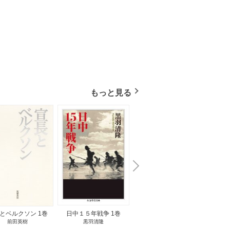
もっと見る
N
x
e
t
とベルクソン 1巻
日中１５年戦争 1巻
無料立読み
前田英樹
黒羽清隆