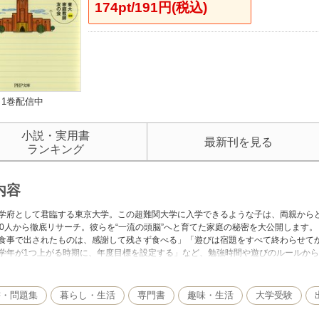
174pt/191円(税込)
1巻配信中
小説・実用書
最新刊を見る
ランキング
内容
学府として君臨する東京大学。この超難関大学に入学できるような子は、両親から
00人から徹底リサーチ。彼らを“一流の頭脳”へと育てた家庭の秘密を大公開します
食事で出されたものは、感謝して残さず食べる」「遊びは宿題をすべて終わらせて
学年が1つ上がる時期に、年度目標を設定する」など、勉強時間や遊びのルールか
ための秘訣が満載。「夢の東大合格」へと、一歩前進できる本。
書・問題集
暮らし・生活
専門書
趣味・生活
大学受験