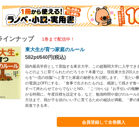
ラインナップ
1巻まで配信中！
東大生が育つ家庭のルール
582pt/640円(税込)
国内最高学府として君臨する東京大学。この超難関大学に入学でき
らどのように育てられたのだろうか？本書では、現役東大生200人
らを“一流の頭脳”へと育てた家庭の秘密を大公開します。「見たい
の電源はOFFにする」「食事で出されたものは、感謝して残さず食
すべて終わらせてからでないとNG」「こづかいは『お手伝いの報酬
がる時期に、年度目標を設定する」など、勉強時間や遊びのルール
方法まで、我が子を頭のいい子に育てるための秘訣が満載。「夢の
前進できる本。
会員登録して全巻購入