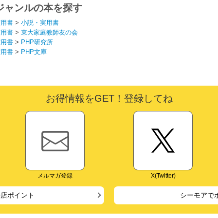
ジャンルの本を探す
実用書
>
小説・実用書
実用書
>
東大家庭教師友の会
実用書
>
PHP研究所
実用書
>
PHP文庫
お得情報をGET！登録してね
メルマガ登録
X(Twitter)
来店ポイント
シーモアで