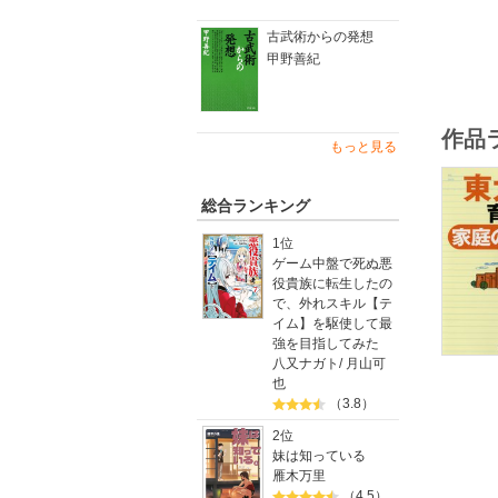
古武術からの発想
甲野善紀
作品
もっと見る
総合ランキング
1位
ゲーム中盤で死ぬ悪
役貴族に転生したの
で、外れスキル【テ
イム】を駆使して最
強を目指してみた
八又ナガト
/
月山可
也
（3.8）
2位
妹は知っている
雁木万里
（4.5）