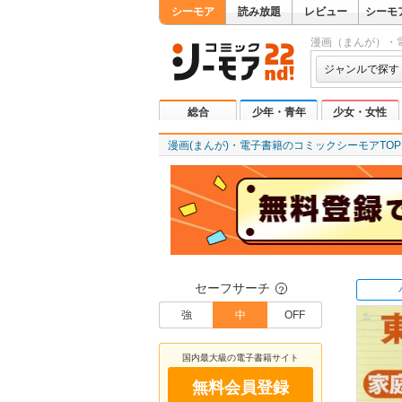
シーモア
読み放題
レビュー
シーモ
漫画（まんが）・
ジャンルで探す
総合
少年・青年
少女・女性
漫画(まんが)・電子書籍のコミックシーモアTOP
セーフサーチ
？
強
中
OFF
国内最大級の電子書籍サイト
無料会員登録