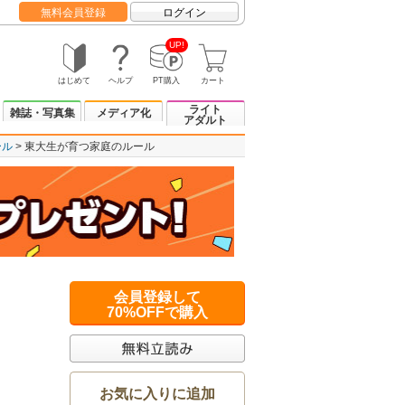
無料会員登録
ログイン
UP!
はじめて
ヘルプ
PT購入
カート
ライト
雑誌・写真集
メディア化
アダルト
ール
東大生が育つ家庭のルール
会員登録して
70%OFFで購入
お気に入りに追加