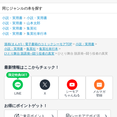
同じジャンルの本を探す
小説・実用書
>
小説・実用書
小説・実用書
>
山本太郎
小説・実用書
>
集英社
小説・実用書
>
集英社単行本
漫画(まんが)・電子書籍のコミックシーモアTOP
小説・実用書
小説・実用書
集英社
集英社単行本
ひとり舞台 脱原発─闘う役者の真実
ひとり舞台 脱原発─闘う役者の真実
最新情報はここからチェック！
限定特典GET
シーモア
メルマガ
LINE
X
ちゃんねる
登録
お得にポイントゲット！
ご来店ポイント
シーモアでポイ活