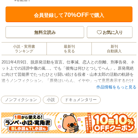
70%OFF
会員登録して
で購入
無料立読み
お気に入り
小説・実用書
最新刊
新刊
ランキング
を見る
自動購入
2011年4月9日、脱原発活動を宣言。仕事減、恋人との別離、刑事告発、ネ
ット上での誹謗中傷の嵐…。でも「後悔は何ひとつしてへん」。原発廃絶
に向けて芸能界でたったひとり闘い続ける役者・山本太郎の活動の軌跡を
追うノンフィクション。「原発はいらん、イヤや」って意思表示するだけ
に、何でここまで悩まなアカンねん。(本文より)
作品情報をもっと見る
ノンフィクション
小説
ドキュメンタリー