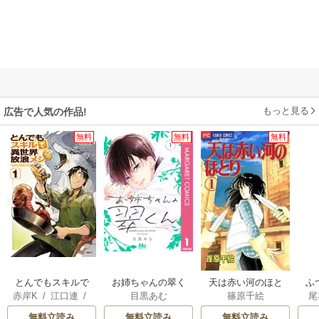
もっと見る
広告で人気の作品!
無料
無料
無料
とんでもスキルで
お姉ちゃんの翠く
天は赤い河のほと
ふ
赤岸K
/
江口連
/
目黒あむ
篠原千絵
尾
異世界放浪メシ
ん
り
は
雅
雛
無料立読み
無料立読み
無料立読み