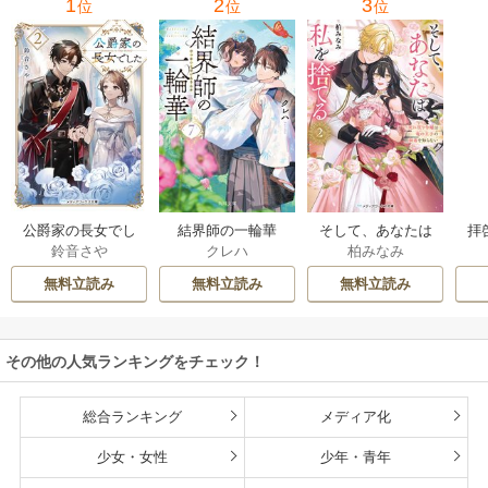
1
2
3
位
位
位
公爵家の長女でし
結界師の一輪華
そして、あなたは
拝
鈴音さや
クレハ
柏みなみ
た
私を捨てる
様
無料立読み
無料立読み
無料立読み
その他の人気ランキングをチェック！
総合ランキング
メディア化
少女・女性
少年・青年