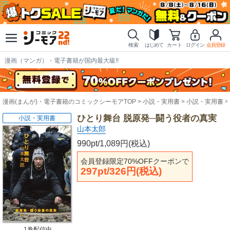
検索
はじめて
カート
ログイン
会員登録
漫画（マンガ）・電子書籍が国内最大級!!
漫画(まんが)・電子書籍のコミックシーモアTOP
小説・実用書
小説・実用書
ひとり舞台 脱原発─闘う役者の真実
小説・実用書
山本太郎
990pt/1,089円(税込)
会員登録限定70%OFFクーポンで
297pt/326円(税込)
1巻配信中