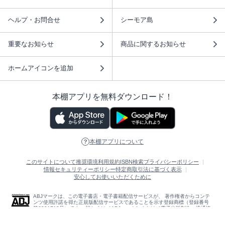
ヘルプ・お問合せ
シーモア島
重要なお知らせ
商品に関するお知らせ
ホームアイコンを追加
本棚アプリを無料ダウンロード！
本棚アプリについて
このサイトについて
推奨環境
利用規約
ISBN検索
プライバシーポリシー
情報セキュリティーポリシー
特定商取引法に基づく表示
安心してお使いいただくために
ABJマークは、この電子書店・電子書籍配信サービスが、 著作権者からコンテ
ンツ使用許諾を得た正規版配信サービスであることを示す登録商標（登録番号
第6091713号）です。 詳しくは［ABJマーク］または［電子出版制作・流通協
議会］で検索してください。