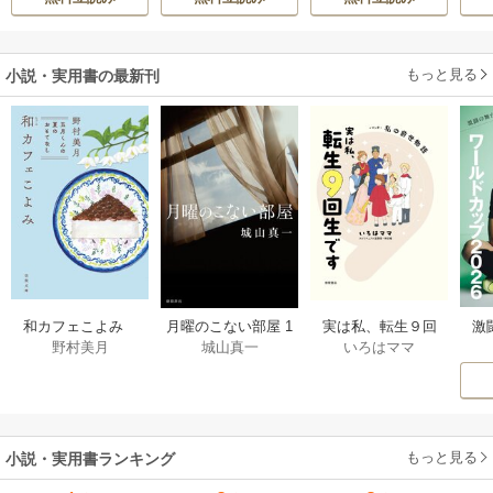
もっと見る
小説・実用書の最新刊
激
和カフェこよみ
月曜のこない部屋 1
実は私、転生９回
野村美月
城山真一
いろはママ
前
五月くんの夏のお
巻
生です マンガ
ー
もてなし 1巻
私の前世物語 1巻
もっと見る
小説・実用書ランキング