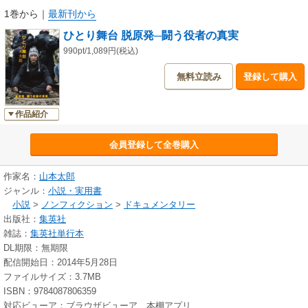
1巻から
｜
最新刊から
ひとり舞台 脱原発─闘う役者の真実
990pt/1,089円(税込)
無料立読み
登録して購入
作品紹介
会員登録して全巻購入
作家名：
山本太郎
ジャンル：
小説・実用書
小説
>
ノンフィクション
>
ドキュメンタリー
出版社：
集英社
雑誌：
集英社単行本
DL期限：無期限
配信開始日：2014年5月28日
ファイルサイズ：3.7MB
ISBN：9784087806359
対応ビューア：ブラウザビューア、本棚アプリ