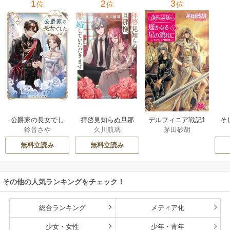
1
2
3
位
位
位
公爵家の長女でし
拝啓見知らぬ旦那
そ
デルフィニア戦記1
鈴音さや
久川航璃
茅田砂胡
た
様、離婚していた
だきます
無料立読み
無料立読み
その他の人気ランキングをチェック！
総合ランキング
メディア化
少女・女性
少年・青年