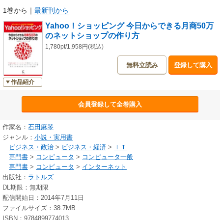
また、類書ではあまり触れられることのない「仕入れ」に関しても、最近
1巻から
｜
最新刊から
のトレンドを反映した情報を全公開。
Yahoo！ショッピング 今日からできる月商50万
さらに、本書購入者特典として、実際のネットショップ構築で利用でき
のネットショップの作り方
る、プロのWebデザイナー作成による「売れる店にするためのHTMLテンプ
レート」が読者サポートサイトから無料でダウンロードできます。
1,780pt/1,958円(税込)
仕入れのノウハウから売れるページのデザイン、集客方法、お客様の注文
無料立読み
登録して購入
処理からデータ分析による売り上げ向上対策まで完全網羅の一冊。
作品紹介
■ 本書の目的
ECビジネスのベースとなる知識と知恵を楽しく知ることで、個人でもでき
会員登録して全巻購入
るECの「頑張りどころ」を身に着ける
・インターネット×小売り=eコマースの理解
・ネットショップを運営していくために必要な業務やスキルと解決策
作家名：
石田麻琴
・もっとも大事な「どんな人をお客様にするか」の理解
ジャンル：
小説・実用書
・ネットショップをもっと良くしていくために必要な、改善活動のため
ビジネス・政治
>
ビジネス・経済
>
ＩＴ
のデータ分析
専門書
>
コンピュータ
>
コンピュータ一般
☆読みやすくわかりやすく、「小手先のテクニックを知る」ではなく、
専門書
>
コンピュータ
>
インターネット
「テクニックを考えられる人」になることを目標にした本。
出版社：
ラトルズ
DL期限：無期限
■ 本書が対象とする読者
配信開始日：2014年7月11日
・これからヤフーショッピングでECにチャレンジする(もしくは再チャレン
ファイルサイズ：38.7MB
ジする)個人や個人事業主
ISBN：9784899774013