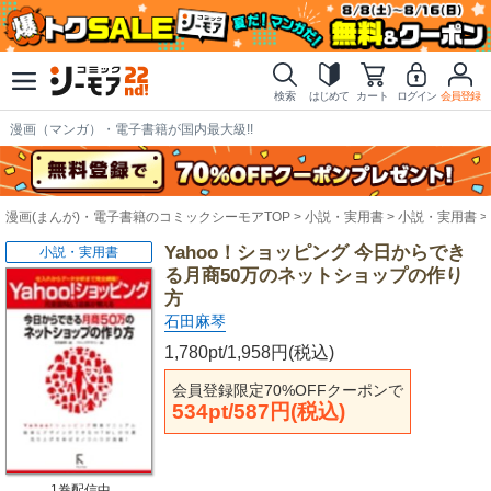
検索
はじめて
カート
ログイン
会員登録
漫画（マンガ）・電子書籍が国内最大級!!
漫画(まんが)・電子書籍のコミックシーモアTOP
小説・実用書
小説・実用書
Yahoo！ショッピング 今日からでき
小説・実用書
る月商50万のネットショップの作り
方
石田麻琴
1,780pt/1,958円(税込)
会員登録限定70%OFFクーポンで
534pt/587円(税込)
1巻配信中