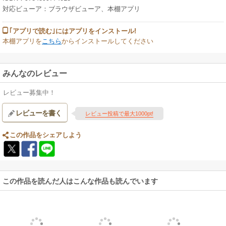
・個人:副業的にECを始める社会人、家事の合間にPCを触れる主婦、EC
対応ビューア：ブラウザビューア、本棚アプリ
でビジネス勘を学び将来への足掛かりにしたい学生
・個人事業主:すでに商売(リアルビジネス)をしており、ネットにも販路
｢アプリで読む｣にはアプリをインストール!
を伸ばしたいと考えている事業者
本棚アプリを
こちら
からインストールしてください
みんなのレビュー
レビュー募集中！
レビューを書く
レビュー投稿で最大1000pt!
この作品をシェアしよう
この作品を読んだ人はこんな作品も読んでいます