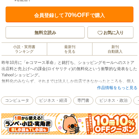
70%OFF
会員登録して
で購入
無料立読み
お気に入り
小説・実用書
最新刊
新刊
ランキング
を見る
自動購入
昨年10月に「e-コマース革命」と銘打ち、ショッピングモールへのストア
出店料と売上げへの課金(ロイヤリティ)の無料化という衝撃的な発表をした
Yahoo!ショッピング。
無料化のみならず、それまでは法人しか出店できなかったところを、個人
でも出店できるようになったことで、出店希望者は爆発的に増えていま
作品情報をもっと見る
す。
本書は、グッと敷居が低くなったYahoo!ショッピングで、空いた時間を使
コンピュータ
ビジネス・経済
専門書
ビジネス・政治
い副業的に商売をしてみようと考えている、主婦、学生、会社員などのネ
ットショップ初心者を対象に、Yahoo!ショッピングの月間ベストストア賞
を8回受賞(一度は全国第1位を獲得)し、現在はインターネット通販を中心と
したマーケティング支援とマーケティング人財の育成を目的とした会社を
経営している著者が、その豊富な経験を元にYahoo!ショッピングで成功す
るノウハウを実践的に伝授する実用ビジネス書です。