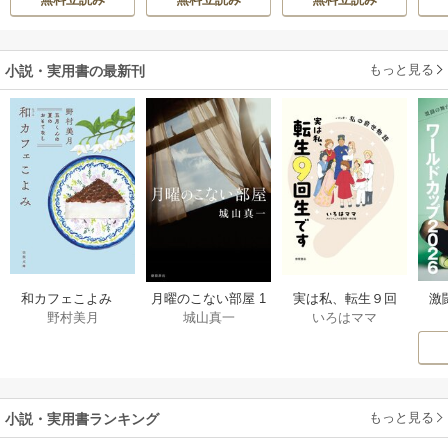
溺愛してくれてい
陛下に溺愛されて
ます～
います
もっと見る
小説・実用書の最新刊
激
和カフェこよみ
月曜のこない部屋 1
実は私、転生９回
野村美月
城山真一
いろはママ
前
五月くんの夏のお
巻
生です マンガ
ー
もてなし 1巻
私の前世物語 1巻
もっと見る
小説・実用書ランキング