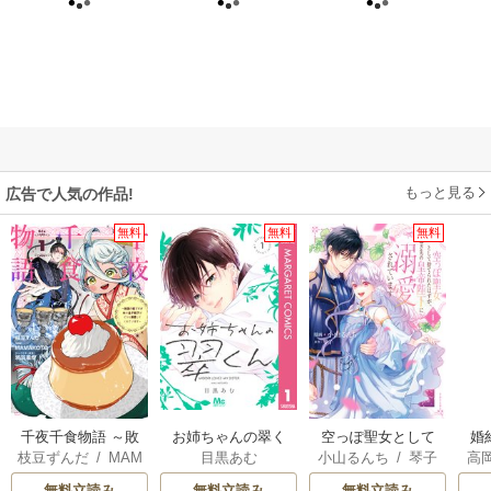
もっと見る
広告で人気の作品!
無料
無料
無料
千夜千食物語 ～敗
お姉ちゃんの翠く
空っぽ聖女として
婚
枝豆ずんだ
/
MAM
目黒あむ
小山るんち
/
琴子
高
国の姫ですが氷の
ん
捨てられたはず
っ
AKOTO
/
鴉羽凛燈
の
皇子殿下がどうも
が、嫁ぎ先の皇帝
国
無料立読み
無料立読み
無料立読み