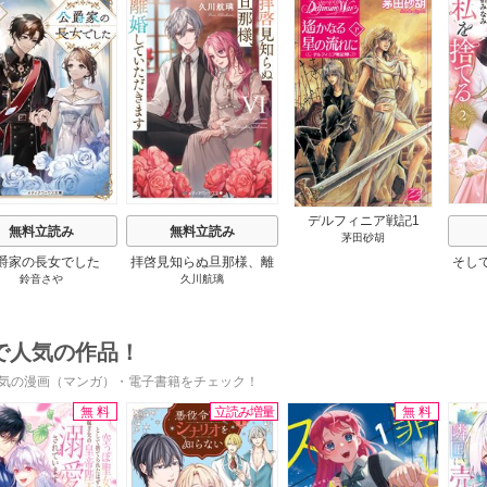
s
デルフィニア戦記1
無料立読み
無料立読み
茅田砂胡
爵家の長女でした
拝啓見知らぬ旦那様、離
そし
鈴音さや
久川航璃
婚していただきます
で人気の作品！
気の漫画（マンガ）・電子書籍をチェック！
無料
立読み増量
無料