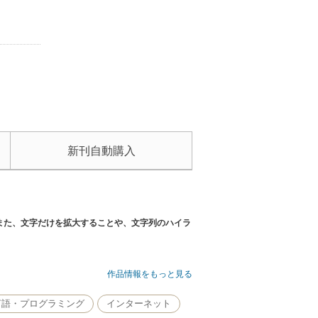
新刊自動購入
また、文字だけを拡大することや、文字列のハイラ
作品情報をもっと見る
るプロジェクターでも、アイディア次第で手軽にプ
制作は行わずに、付属のサンプル映像やソフトの映
言語・プログラミング
インターネット
しめる方法や事例について解説します。