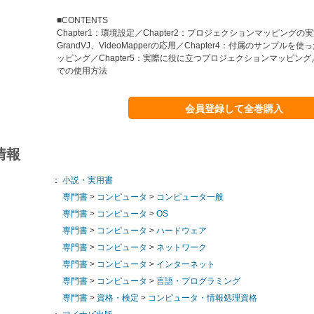
■CONTENTS
Chapter1：環境設定／Chapter2：プロジェクションマッピングの実施
GrandVJ、VideoMapperの応用／Chapter4：付属のサンプル
ッピング／Chapter5：実際に役に立つプロジェクションマッピング／Cha
での使用方法
会員登録して全巻購入
情報
：
小説・実用書
専門書
>
コンピュータ
>
コンピュータ一般
専門書
>
コンピュータ
>
OS
専門書
>
コンピュータ
>
ハードウェア
専門書
>
コンピュータ
>
ネットワーク
専門書
>
コンピュータ
>
インターネット
専門書
>
コンピュータ
>
言語・プログラミング
専門書
>
資格・検定
>
コンピュータ・情報処理資格