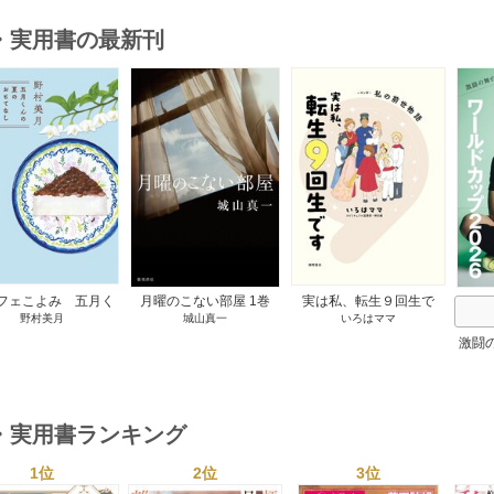
・実用書の最新刊
s
フェこよみ 五月く
月曜のこない部屋 1巻
実は私、転生９回生で
野村美月
城山真一
いろはママ
夏のおもてなし 1巻
す マンガ 私の前世物
語 1巻
激闘
然が
・実用書ランキング
1位
2位
3位