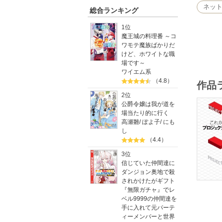
ネッ
総合ランキング
■CONTE
Chapt
1位
ルを使っ
魔王城の料理番 ～コ
ワモテ魔族ばかりだ
けど、ホワイトな職
場です～
ワイエム系
（4.8）
作品
2位
公爵令嬢は我が道を
場当たり的に行く
高瀬雛
/
ぽよ子
/
にも
し
（4.4）
3位
信じていた仲間達に
ダンジョン奥地で殺
されかけたがギフト
『無限ガチャ』でレ
ベル9999の仲間達を
手に入れて元パーテ
ィーメンバーと世界