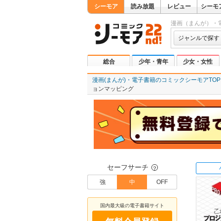
シーモア
読み放題
レビュー
シーモ
漫画（まんが）・
ジャンルで探す
総合
少年・青年
少女・女性
漫画(まんが)・電子書籍のコミックシーモアTOP
ョンマッピング
セーフサーチ
？
強
中
OFF
国内最大級の電子書籍サイト