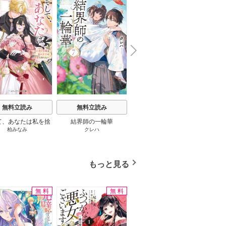
N
x
e
t
無料立読み
無料立読み
無料立読み
て、あなたは私を捨
結界師の一輪華
わたしの幸せな結婚
恋とは
柏みなみ
クレハ
顎木あくみ
/
月岡月穂
てる
もっと見る
無料
無料
無料