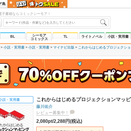
ア島
電子書籍ならコミックシーモア！
シーモア
BL
TL
ライトノベル
小説・実用書
コミックス
小説・実用書
小説・実用書
マイナビ出版
これからはじめるプロジェクショ
これからはじめるプロジェクションマッピ
小説・実用書
藤川佑介
レビュー募集中！
2,080pt/2,288円(税込)