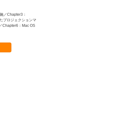
／Chapter3：
を使ったプロジェクションマ
pter6：Mac OS