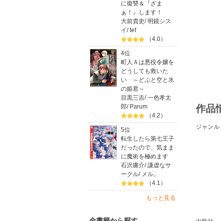
に復讐＆『ざま
ぁ！』します！
大前貴史
/
明鏡シス
イ
/
tef
（4.0）
4位
町人Ａは悪役令嬢を
どうしても救いた
い ～どぶと空と氷
の姫君～
目黒三吉
/
一色孝太
郎
/
Parum
作品
（4.2）
ジャンル
5位
転生したら第七王子
だったので、気まま
に魔術を極めます
石沢庸介
/
謙虚なサ
ークル
/
メル。
（4.1）
もっと見る
全書籍から探す