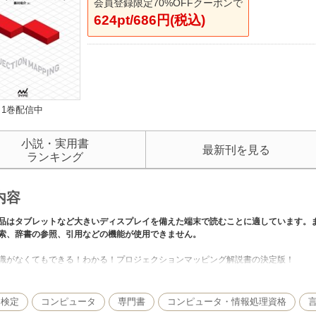
会員登録限定70%OFFクーポンで
624pt/686円(税込)
1巻配信中
小説・実用書
最新刊を見る
ランキング
内容
品はタブレットなど大きいディスプレイを備えた端末で読むことに適しています。
索、辞書の参照、引用などの機能が使用できません。
識がなくてもできる！わかる！プロジェクションマッピング解説書の決定版！
は敷居が高く見える『プロジェクションマッピング』ですが、オフィスや学校にあ
ションマッピングを楽しむことができます。この本では専門的な映像制作の解説、
・検定
コンピュータ
専門書
コンピュータ・情報処理資格
クト機能だけを使用して、初心者の方でも手軽にプロジェクションマッピングを楽