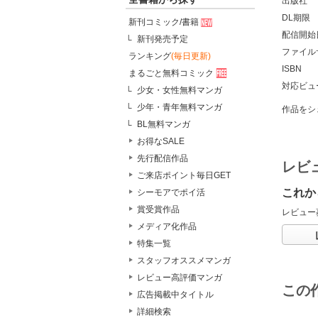
出版社
DL期限
新刊コミック/書籍
配信開始
新刊発売予定
ファイル
ランキング
(毎日更新)
ISBN
まるごと無料コミック
対応ビュ
少女・女性無料マンガ
少年・青年無料マンガ
作品をシ
BL無料マンガ
お得なSALE
先行配信作品
レビ
ご来店ポイント毎日GET
これか
シーモアでポイ活
賞受賞作品
レビュー
メディア化作品
特集一覧
スタッフオススメマンガ
レビュー高評価マンガ
この
広告掲載中タイトル
詳細検索