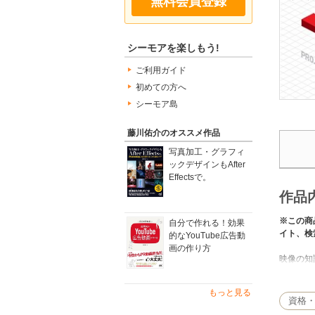
無料会員登録
シーモアを楽しもう!
ご利用ガイド
初めての方へ
シーモア島
藤川佑介のオススメ作品
写真加工・グラフィ
ックデザインもAfter
Effectsで。
作品
※この商
自分で作れる！効果
イト、検
的なYouTube広告動
画の作り方
映像の知
初心者に
もっと見る
ロジェク
資格
像エフェ