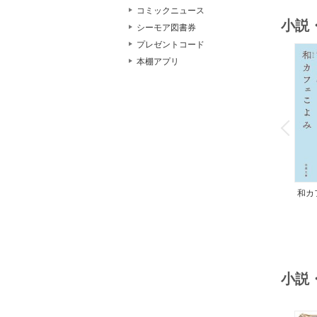
コミックニュース
小説
シーモア図書券
プレゼントコード
本棚アプリ
o
v
P
r
e
i
u
和カ
んの
小説