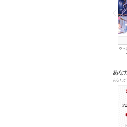
o
v
P
r
e
i
u
空っ
れた
帝陛
あな
あなたが