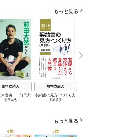
もっと見る
N
x
e
t
無料立読み
無料立読み
無料立読み
の舞台裏――前田大
契約書の見方・つくり方
談話室米澤 1巻
リーン
前田大然
淵邊善彦
米澤穂信
パット
見たワールドカップ
＜第３版＞ 1巻
のにす
2026 1巻
ってい
トで最
もっと見る
4位
5位
6位