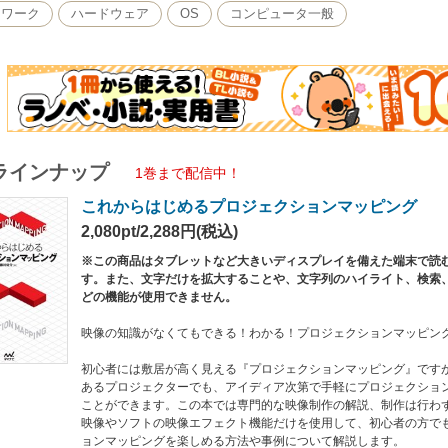
トワーク
ハードウェア
OS
コンピュータ一般
NTS
er1：環境設定／Chapter2：プロジェクションマッピングの実施／Chapter3：GrandVJ
たプロジェクションマッピング／Chapter5：実際に役に立つプロジェクションマッピング
ラインナップ
1巻まで配信中！
これからはじめるプロジェクションマッピング
2,080pt/2,288円(税込)
※この商品はタブレットなど大きいディスプレイを備えた端末で読
す。また、文字だけを拡大することや、文字列のハイライト、検索
どの機能が使用できません。
映像の知識がなくてもできる！わかる！プロジェクションマッピン
初心者には敷居が高く見える『プロジェクションマッピング』です
あるプロジェクターでも、アイディア次第で手軽にプロジェクショ
ことができます。この本では専門的な映像制作の解説、制作は行わ
映像やソフトの映像エフェクト機能だけを使用して、初心者の方で
ョンマッピングを楽しめる方法や事例について解説します。