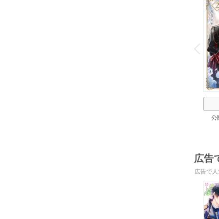
o
v
P
r
e
i
u
公
広告
広告で人