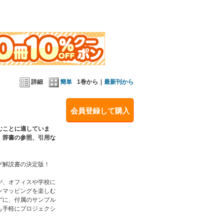
、VideoMapperの応用／Chapter4：付属のサンプ
／Chapter6：Mac OSでの使用方法
詳細
簡単
1巻から｜
最新刊から
会員登録して購入
むことに適していま
、辞書の参照、引用な
グ解説書の決定版！
が、オフィスや学校に
ンマッピングを楽しむ
ずに、付属のサンプル
も手軽にプロジェクシ