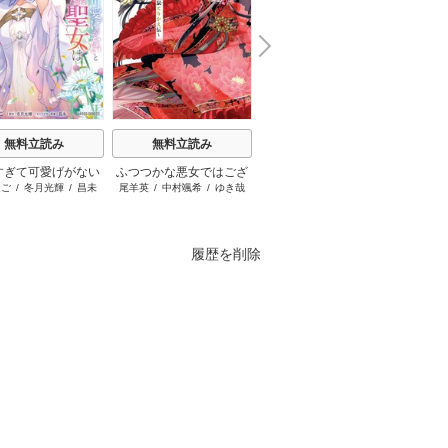
N
x
e
t
無料立読み
無料立読み
無料立読み
すぎて可愛げがない
ふつつかな悪女ではござ
ループ7回目の悪役令嬢
ブチ切
まご
/
冬月光輝
/
昌未
尾羊英
/
中村颯希
/
ゆき哉
木乃ひのき
/
雨川透子
/
八美
はぐれ
約破棄された聖女は
いますが ～雛宮蝶鼠とり
は、元敵国で自由気まま
☆わん
隣国に売られる
かえ伝～
な花嫁生活を満喫する
履歴を削除