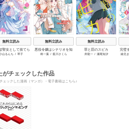
s
無料立読み
無料立読み
無料立読み
ぽ聖女として捨てら
悪役令嬢はシナリオを知
罪と罰のスピカ
完璧
小山るんち
/
琴子
柊一葉
/
藍川さくら
井龍一
/
瀬尾知汐
綾北
はずが、嫁ぎ先の皇
らない ～乙女ゲームの世
と婚
下に溺愛されていま
界で真実の恋を探しま
す
す！～
たがチェックした作品
チェックした漫画（マンガ）・電子書籍はこちら♪