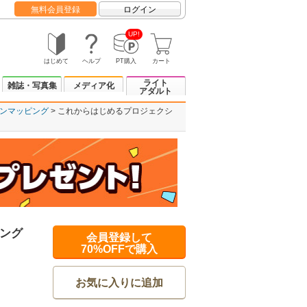
無料会員登録
ログイン
UP!
はじめて
ヘルプ
PT購入
カート
ライト
雑誌・写真集
メディア化
アダルト
ンマッピング
これからはじめるプロジェクシ
ング
会員登録して
70%OFFで購入
お気に入りに追加