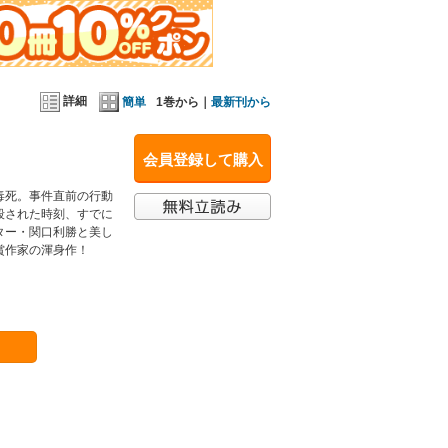
詳細
簡単
1巻から｜
最新刊から
会員登録して購入
毒死。事件直前の行動
殺された時刻、すでに
ター・関口利勝と美し
賞作家の渾身作！