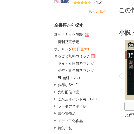
（4.5）
この
もっと見る
全書籍から探す
小説
新刊コミック/書籍
新刊発売予定
ランキング
(毎日更新)
まるごと無料コミック
少女・女性無料マンガ
o
少年・青年無料マンガ
v
P
r
e
i
u
BL無料マンガ
お得なSALE
先行配信作品
ご来店ポイント毎日GET
シーモアでポイ活
賞受賞作品
交代
メディア化作品
特集一覧