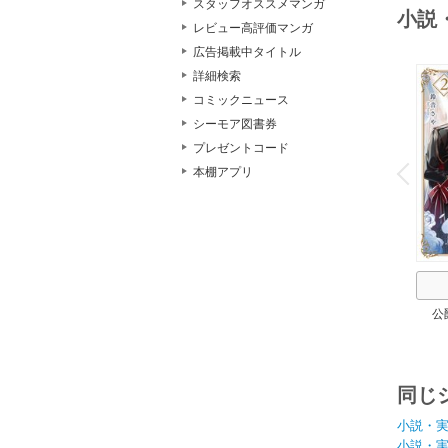
スタッフオススメマンガ
小説
レビュー高評価マンガ
広告掲載中タイトル
詳細検索
コミックニュース
シーモア図書券
o
プレゼントコード
v
P
r
e
i
u
本棚アプリ
公
同じ
小説・
小説・