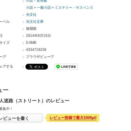
：
小説・実用書
小説
>
一般小説
>
ミステリー・サスペンス
：
光文社
ーベル
：
光文社文庫
：
無期限
日
：
2014年8月15日
サイズ
：
0.4MB
：
4334719236
ーア
：
ブラウザビューア
ェアする
：
ュー
人迷路（ストリート）のレビュー
募集中！
レビュー投稿で最大1000pt!
レビューを書く