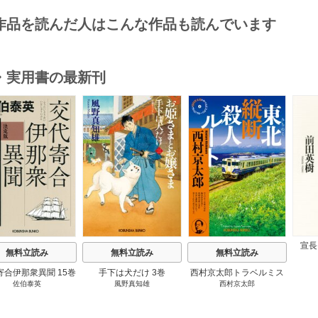
作品を読んだ人はこんな作品も読んでいます
・実用書の最新刊
s
宣長
無料立読み
無料立読み
無料立読み
寄合伊那衆異聞 15巻
手下は犬だけ 3巻
西村京太郎トラベルミス
佐伯泰英
風野真知雄
西村京太郎
テリー・セレクション 2
巻