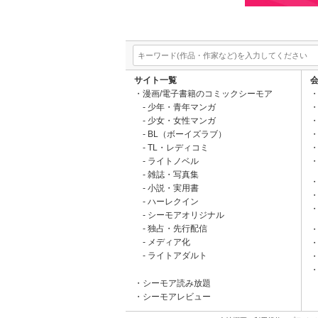
サイト一覧
漫画/電子書籍のコミックシーモア
少年・青年マンガ
少女・女性マンガ
BL（ボーイズラブ）
TL・レディコミ
ライトノベル
雑誌・写真集
小説・実用書
ハーレクイン
シーモアオリジナル
独占・先行配信
メディア化
ライトアダルト
シーモア読み放題
シーモアレビュー