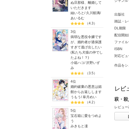
ジャンル
ぬ旦那様、離婚して
いただきます
紬いろと
/
久川航璃
/
出版社
あいるむ
雑誌・レ
（4.3）
DL期限
3位
配信開始
病弱な悪役令嬢です
が、婚約者が過保護
ファイル
すぎて逃げ出したい
ISBN
(私たち犬猿の仲でし
対応ビュ
たよね！？)
小箱ハコ
/
沢野いず
作品をシ
み
（3.5）
4位
婚約破棄の悪意は娼
レビ
館からお返しします
うもう
/
皐月めい
萩・殺
（4.2）
レビュー
5位
宝石箱に愛をつめよ
う
みきもと凜