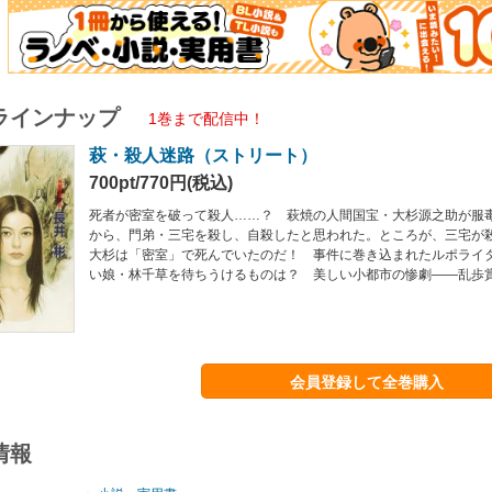
ラインナップ
1巻まで配信中！
萩・殺人迷路（ストリート）
700pt/770円(税込)
死者が密室を破って殺人……？ 萩焼の人間国宝・大杉源之助が服
から、門弟・三宅を殺し、自殺したと思われた。ところが、三宅が
大杉は「密室」で死んでいたのだ！ 事件に巻き込まれたルポライ
い娘・林千草を待ちうけるものは？ 美しい小都市の惨劇――乱歩
会員登録して全巻購入
情報