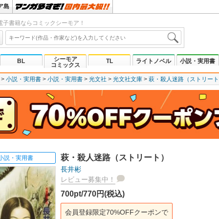
ア島
電子書籍ならコミックシーモア！
シーモア
BL
TL
ライトノベル
小説・実用書
コミックス
小説・実用書
小説・実用書
光文社
光文社文庫
萩・殺人迷路（ストリート
萩・殺人迷路（ストリート）
小説・実用書
長井彬
レビュー募集中！
700pt/770円(税込)
会員登録限定70%OFFクーポンで