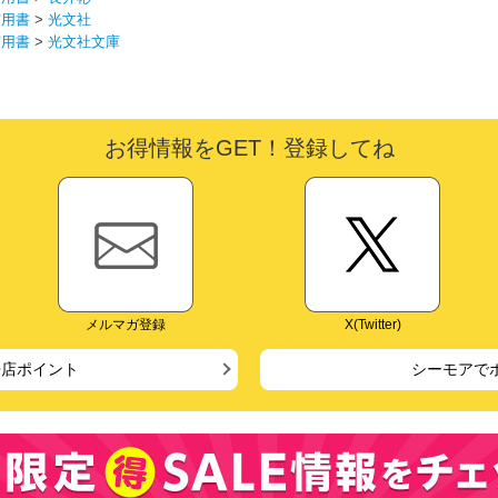
実用書
>
光文社
実用書
>
光文社文庫
お得情報をGET！登録してね
メルマガ登録
X(Twitter)
来店ポイント
シーモアで