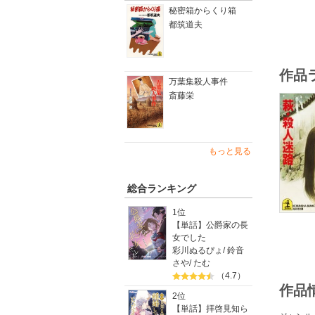
秘密箱からくり箱
都筑道夫
作品
万葉集殺人事件
斎藤栄
もっと見る
総合ランキング
1位
【単話】公爵家の長
女でした
彩川ぬるぴょ
/
鈴音
さや
/
たむ
（4.7）
作品
2位
【単話】拝啓見知ら