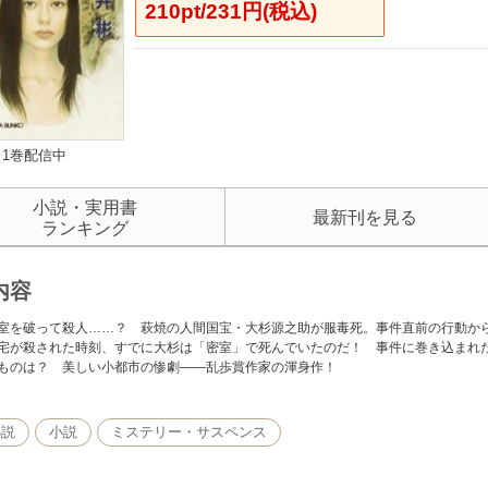
210pt/231円(税込)
1巻配信中
小説・実用書
最新刊を見る
ランキング
内容
室を破って殺人……？ 萩焼の人間国宝・大杉源之助が服毒死。事件直前の行動か
宅が殺された時刻、すでに大杉は「密室」で死んでいたのだ！ 事件に巻き込まれ
ものは？ 美しい小都市の惨劇――乱歩賞作家の渾身作！
小説
小説
ミステリー・サスペンス