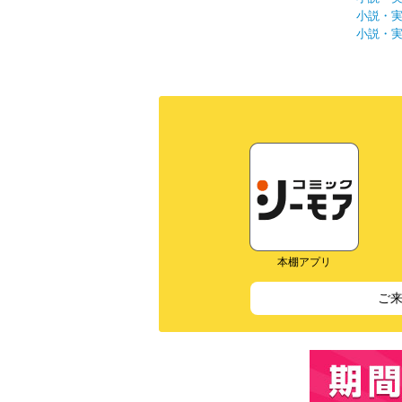
小説・
小説・
本棚アプリ
ご