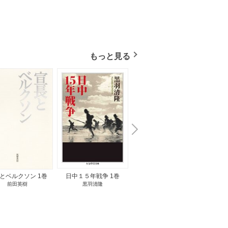
もっと見る
N
x
e
t
とベルクソン 1巻
日中１５年戦争 1巻
無料立読み
前田英樹
黒羽清隆
向島物語 1巻
便り屋
小杉健治