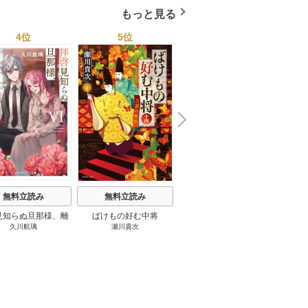
もっと見る
4位
5位
6位
N
x
e
t
無料立読み
無料立読み
無料立読み
見知らぬ旦那様、離
ばけもの好む中将
影まで愛して
結
久川航璃
瀬川貴次
影山優佳
していただきます