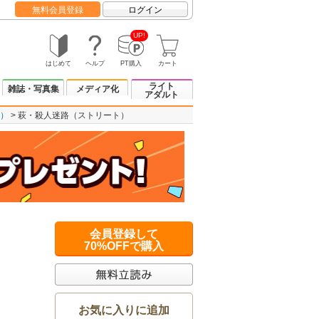
無料会員登録
ログイン
UP!
はじめて
ヘルプ
PT購入
カート
ライト
雑誌・写真集
メディア化
アダルト
）
萩・殺人迷路（ストリート）
会員登録して
70%OFFで購入
お気に入りに追加