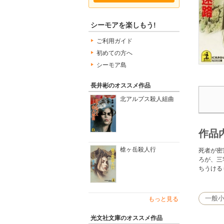
シーモアを楽しもう!
ご利用ガイド
初めての方へ
シーモア島
長井彬のオススメ作品
北アルプス殺人組曲
作品
槍ヶ岳殺人行
死者が密
ろが、三
ちうける
一般
もっと見る
光文社文庫のオススメ作品