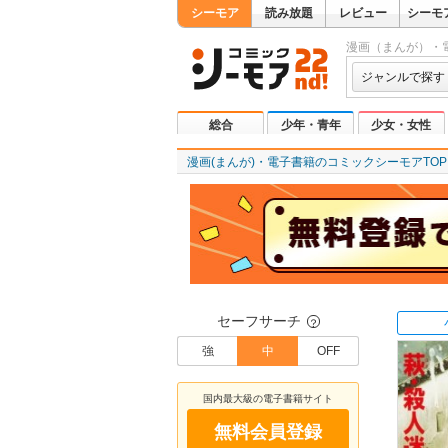
シーモア
読み放題
レビュー
シーモ
漫画（まんが）・
ジャンルで探す
総合
少年・青年
少女・女性
漫画(まんが)・電子書籍のコミックシーモアTOP
セーフサーチ
？
強
中
OFF
国内最大級の電子書籍サイト
無料会員登録