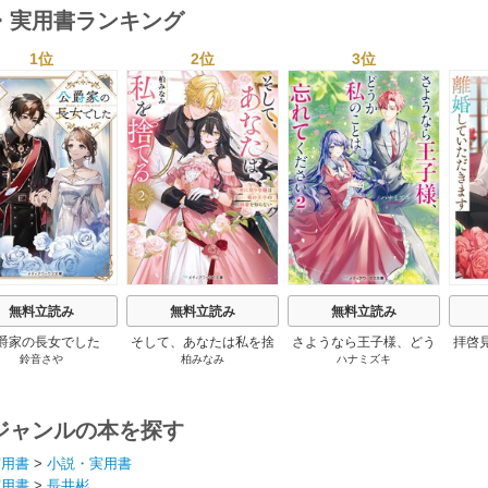
・実用書ランキング
1位
2位
3位
s
無料立読み
無料立読み
無料立読み
爵家の長女でした
そして、あなたは私を捨
さようなら王子様、どう
拝啓
鈴音さや
柏みなみ
ハナミズキ
てる
か私のことは忘れてくだ
婚
さい
ジャンルの本を探す
実用書
>
小説・実用書
実用書
>
長井彬