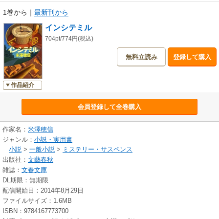
1巻から
｜
最新刊から
インシテミル
704pt/774円(税込)
無料立読み
登録して購入
作品紹介
会員登録して全巻購入
作家名：
米澤穂信
ジャンル：
小説・実用書
小説
>
一般小説
>
ミステリー・サスペンス
出版社：
文藝春秋
雑誌：
文春文庫
DL期限：無期限
配信開始日：2014年8月29日
ファイルサイズ：1.6MB
ISBN：9784167773700