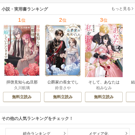
もっと見る
小説・実用書ランキング
1
2
3
位
位
位
拝啓見知らぬ旦那
公爵家の長女でし
そして、あなたは
久川航璃
鈴音さや
柏みなみ
様、離婚していた
た
私を捨てる
だきます
無料立読み
無料立読み
無料立読み
その他の人気ランキングをチェック！
総合ランキング
メディア化