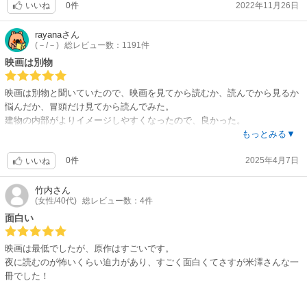
0件
2022年11月26日
後半の展開が好きです！！！
いいね
調べてみると映画版はだいぶ改変されているようで。
rayana
さん
(－/－)
総レビュー数：1191件
ぜひ映画をみたひとも原作よんでみてほしいですね。
映画は別物
映画は別物と聞いていたので、映画を見てから読むか、読んでから見るか
悩んだか、冒頭だけ見てから読んでみた。
建物の内部がよりイメージしやすくなったので、良かった。
一緒にドキドキしたり、寝付けなくなったりと、それなりに楽しめた。
もっとみる▼
これから映画の続きを見よう。
0件
2025年4月7日
いいね
竹内
さん
(女性/40代)
総レビュー数：4件
面白い
映画は最低でしたが、原作はすごいです。
夜に読むのが怖いくらい迫力があり、すごく面白くてさすが米澤さんな一
冊でした！