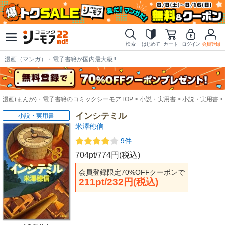
検索
はじめて
カート
ログイン
会員登録
漫画（マンガ）・電子書籍が国内最大級!!
漫画(まんが)・電子書籍のコミックシーモアTOP
小説・実用書
小説・実用書
インシテミル
小説・実用書
米澤穂信
9件
704pt/774円(税込)
会員登録限定70%OFFクーポンで
211pt/232円(税込)