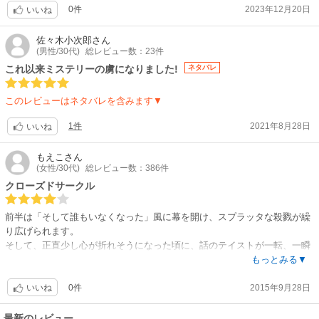
0件
2023年12月20日
いいね
佐々木小次郎
さん
(男性/30代)
総レビュー数：23件
これ以来ミステリーの虜になりました!
ネタバレ
このレビューはネタバレを含みます▼
1件
2021年8月28日
いいね
もえこ
さん
(女性/30代)
総レビュー数：386件
クローズドサークル
前半は「そして誰もいなくなった」風に幕を開け、スプラッタな殺戮が繰
り広げられます。
そして、正直少し心が折れそうになった頃に、話のテイストが一転、一瞬
置いてけぼりになりそうになりますが根性で食らいついて痛快な展開から
もっとみる▼
次への不安を匂わすラストへ。
0件
2015年9月28日
長編ですがスピード感があり、また途中から予想外の展開のため、飽きる
いいね
ことなく読めます。
面白かったです。
最新のレビュー