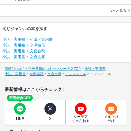
もっと見る
同じジャンルの本を探す
小説・実用書
>
小説・実用書
小説・実用書
>
米澤穂信
小説・実用書
>
文藝春秋
小説・実用書
>
文春文庫
漫画(まんが)・電子書籍のコミックシーモアTOP
小説・実用書
小説・実用書
文藝春秋
文春文庫
インシテミル
インシテミル
最新情報はここからチェック！
限定特典GET
シーモア
メルマガ
LINE
X
ちゃんねる
登録