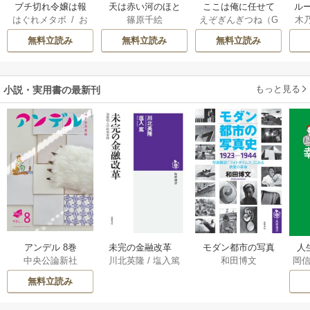
ブチ切れ令嬢は報
天は赤い河のほと
ここは俺に任せて
ル
はぐれメタボ
/
お
篠原千絵
えぞぎんぎつね（G
木
復を誓いました。
り
先に行けと言って
令
おのいも
/
昌未
Aノベル／SBクリ
透
から10年がたった
自
無料立読み
無料立読み
無料立読み
エイティブ刊）
/
ら伝説になってい
阿倍野ちゃこ
/
De
た。
eCHA
もっと見る
小説・実用書の最新刊
アンデル 8巻
未完の金融改革
モダン都市の写真
人
中央公論新社
川北英隆
/
塩入篤
和田博文
岡
――池尾和人の政
史 1923－1944
教
策実践 1巻
――写真雑誌「フ
の
無料立読み
ォトタイムス」に
みる視覚の革命 1巻