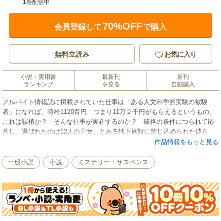
1巻配信中
70%OFF
会員登録して
で購入
無料立読み
お気に入り
小説・実用書
最新刊
新刊
ランキング
を見る
自動購入
アルバイト情報誌に掲載されていた仕事は「ある人文科学的実験の被験
者」になれば、時給1120百円…つまり11万２千円がもらえるというもの。
これは誤植か？ そんな仕事が実在するのか？ 破格の条件につられて応
募し、選ばれたのは12人の男女。とある地下施設に閉じ込められた彼ら
は、＜実験＞の内容を知り驚愕する。それは、より多くの報酬を巡って参
作品情報をもっと見る
加者同士が殺し合う犯人当てゲームだった──。いま注目の俊英が放つ新感
覚ミステリー登場！ 映画化原作。
一般小説
小説
ミステリー・サスペンス