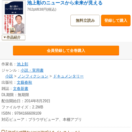
池上彰のニュースから未来が見える
762pt/838円(税込)
無料立読み
登録して購入
作品紹介
会員登録して全巻購入
作家名：
池上彰
ジャンル：
小説・実用書
小説
>
ノンフィクション
>
ドキュメンタリー
出版社：
文藝春秋
雑誌：
文春新書
DL期限：無期限
配信開始日：2014年8月29日
ファイルサイズ：2.2MB
ISBN：9784166609109
対応ビューア：ブラウザビューア、本棚アプリ