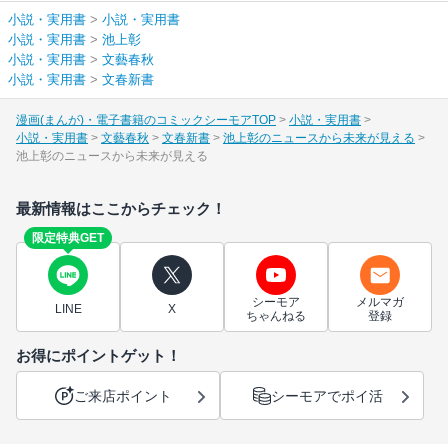
小説・実用書
>
小説・実用書
小説・実用書
>
池上彰
小説・実用書
>
文藝春秋
小説・実用書
>
文春新書
漫画(まんが)・電子書籍のコミックシーモアTOP
小説・実用書
小説・実用書
文藝春秋
文春新書
池上彰のニュースから未来が見える
池上彰のニュースから未来が見える
最新情報はここからチェック！
限定特典GET
シーモア
メルマガ
LINE
X
ちゃんねる
登録
お得にポイントゲット！
ご来店ポイント
シーモアでポイ活