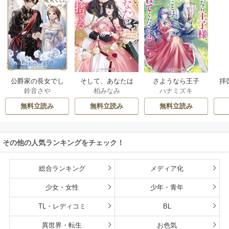
公爵家の長女でし
そして、あなたは
さようなら王子
拝
鈴音さや
柏みなみ
ハナミズキ
た
私を捨てる
様、どうか私のこ
様
とは忘れてくださ
無料立読み
無料立読み
無料立読み
い
その他の人気ランキングをチェック！
総合ランキング
メディア化
少女・女性
少年・青年
TL・レディコミ
BL
異世界・転生
お色気