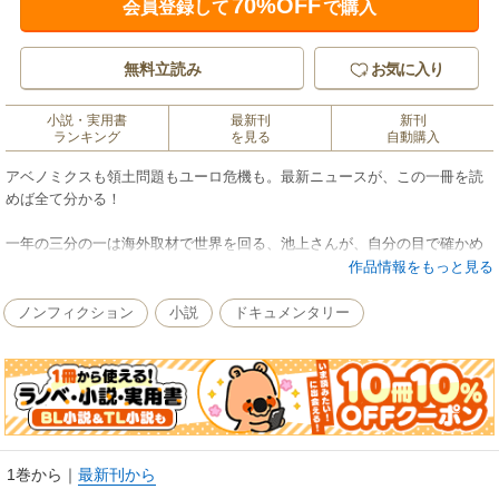
70%OFF
会員登録して
で購入
無料立読み
お気に入り
小説・実用書
最新刊
新刊
ランキング
を見る
自動購入
アベノミクスも領土問題もユーロ危機も。最新ニュースが、この一冊を読
めば全て分かる！
一年の三分の一は海外取材で世界を回る、池上さんが、自分の目で確かめ
た優しいニュース解説。「世界の今後を考える上でも、まずは正確な現状
作品情報をもっと見る
把握を。そのために、この本がお役に立てれば、こんな嬉しいことはあり
ません」（本書より）。ニュースが分かれば、あなたの未来も変わりま
ノンフィクション
小説
ドキュメンタリー
す！
1巻から
｜
最新刊から