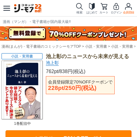
検索
はじめて
カート
ログイン
会員登録
漫画（マンガ）・電子書籍が国内最大級!!
漫画(まんが)・電子書籍のコミックシーモアTOP
小説・実用書
小説・実用書
池上彰のニュースから未来が見える
小説・実用書
池上彰
762pt/838円(税込)
会員登録限定70%OFFクーポンで
228pt/250円(税込)
1巻配信中