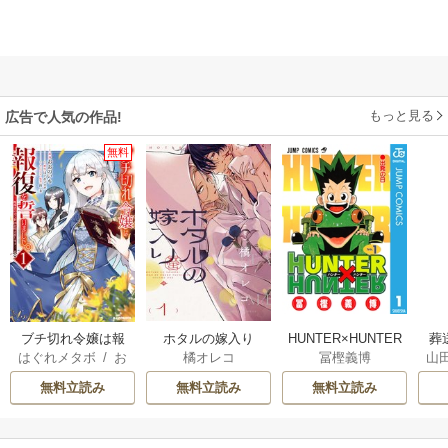
もっと見る
広告で人気の作品!
無料
ブチ切れ令嬢は報
ホタルの嫁入り
HUNTER×HUNTER
葬
はぐれメタボ
/
お
橘オレコ
冨樫義博
山
復を誓いました。
モノクロ版
おのいも
/
昌未
無料立読み
無料立読み
無料立読み