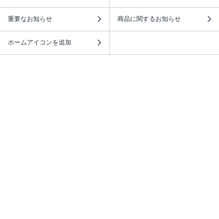
重要なお知らせ
商品に関するお知らせ
ホームアイコンを追加
本棚アプリを無料ダウンロード！
本棚アプリについて
このサイトについて
推奨環境
利用規約
ISBN検索
プライバシーポリシー
情報セキュリティーポリシー
特定商取引法に基づく表示
安心してお使いいただくために
ABJマークは、この電子書店・電子書籍配信サービスが、 著作権者からコンテ
ンツ使用許諾を得た正規版配信サービスであることを示す登録商標（登録番号
第6091713号）です。 詳しくは［ABJマーク］または［電子出版制作・流通協
議会］で検索してください。
(C)NTTソルマーレ