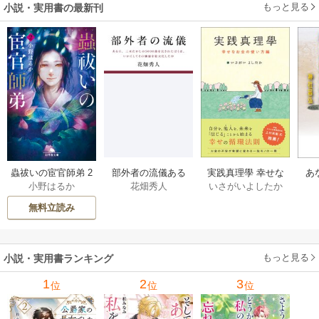
もっと見る
小説・実用書の最新刊
部外者の流儀ある
実践真理學 幸せな
蟲祓いの宦官師弟 2
あ
花畑秀人
いさがいよしたか
小野はるか
日、三木たかしの5
お金の使い方編 1巻
巻
せ
000曲を託されたぼ
無料立読み
くは、いかにして
その価値を最大化
したか 1巻
もっと見る
小説・実用書ランキング
1
2
3
位
位
位