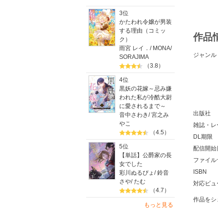
3位
かたわれ令嬢が男装
する理由（コミッ
作品
ク）
雨宮 レイ．
/
MONA
/
ジャンル
SORAJIMA
（3.8）
4位
黒妖の花嫁～忌み嫌
われた私が冷酷大尉
に愛されるまで～
出版社
音中さわき
/
宮之み
やこ
雑誌・レ
（4.5）
DL期限
5位
配信開始
【単話】公爵家の長
ファイル
女でした
ISBN
彩川ぬるぴょ
/
鈴音
さや
/
たむ
対応ビュ
（4.7）
作品をシ
もっと見る