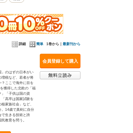
詳細
簡単
1巻から｜
最新刊から
会員登録して購入
国」のはずの日本がい
の増税など、若者が将
か？ここで海外に目を
位を獲得した北欧の「福
ク」「子供は国の資
」「高卒は国家試験を
の核家族社会」など、
。14歳で真剣に自分
会で生きる技術と誇
国民教育を問う。