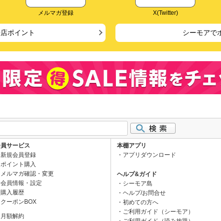
メルマガ登録
X(Twitter)
来店ポイント
シーモアで
会員サービス
本棚アプリ
新規会員登録
アプリダウンロード
ポイント購入
メルマガ確認・変更
ヘルプ&ガイド
会員情報・設定
シーモア島
購入履歴
ヘルプ/お問合せ
クーポンBOX
初めての方へ
ご利用ガイド（シーモア）
月額解約