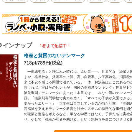
ラインナップ
1巻まで配信中！
格差と貧困のないデンマーク
718pt/789円(税込)
「一億総中流」と呼ばれた時代は、遠い昔――。世界的な「経済大
まや、格差社会、貧困率の上昇、高い自殺率、少子高齢化、消費税
来に不安を感じる問題で溢れている。一体、解決策はどこにあるの
向ければ、実はそのヒントが「国民の幸福度ランキング」世界第1
祉先進国」デンマークにあった！本書では、「みな中流のデンマー
源」「職業別専門学校で実力を磨く」「すべての子供が入園できる
受かったエリート」「大学生は自立しているのが当たり前」「理想
高福祉を支えるデンマーク教育と社会システムの特徴的な事例を紹介
の職業と進路を考えるなど、単なる学歴ではなく、子供たちに実社
り、そして「強者が弱者を助ける」という気持ちを身につけさせる