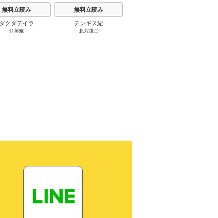
無料立読み
無料立読み
無料立読み
ダクダデイラ
チンギス紀
東京バンドワゴン
B-PR
餅屋蛾
北方謙三
小路幸也
Ｂ
ジャラ
ディ 
ブック