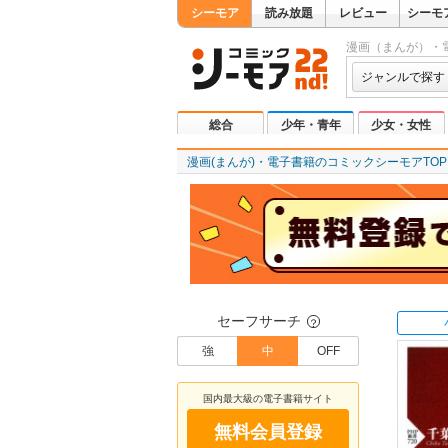
シーモア
読み放題
レビュー
シーモ
漫画（まんが）・
ジャンルで探す
総合
少年・青年
少女・女性
漫画(まんが)・電子書籍のコミックシーモアTOP
セーフサーチ
？
強
中
OFF
国内最大級の電子書籍サイト
無料会員登録