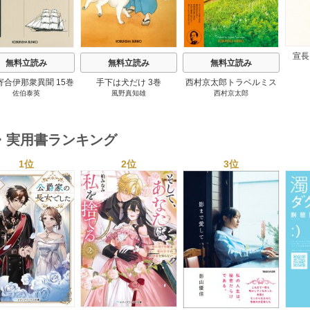
宣長
無料立読み
無料立読み
無料立読み
寄合伊那衆異聞 15巻
手下は犬だけ 3巻
西村京太郎トラベルミス
佐伯泰英
風野真知雄
西村京太郎
テリー・セレクション 2
巻
・実用書ランキング
1位
2位
3位
s