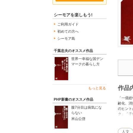
シーモアを楽しもう!
ご利用ガイド
初めての方へ
シーモア島
千葉忠夫のオススメ作品
世界一幸福な国デン
マークの暮らし方
作品
もっと見る
「一億総
PHP新書のオススメ作品
齢化、消
腹7分目は病気にな
のヒント
らない
ク」「子
米山公啓
立してい
分の職業
につけさ
人文