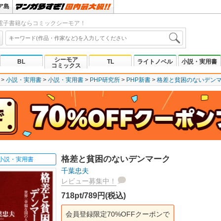
ア島
電子書籍ならコミックシーモア！
シーモア
BL
TL
ライトノベル
小説・実用書
コミックス
小説・実用書
小説・実用書
PHP研究所
PHP新書
格差と貧困のないデン
格差と貧困のないデンマーク
小説・実用書
千葉忠夫
レビュー募集中！
718pt/789円(税込)
会員登録限定70%OFFクーポンで