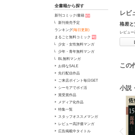
全書籍から探す
レビ
新刊コミック/書籍
新刊発売予定
格差と
ランキング
(毎日更新)
レビュー
まるごと無料コミック
少女・女性無料マンガ
少年・青年無料マンガ
BL無料マンガ
この
お得なSALE
先行配信作品
ご来店ポイント毎日GET
小説
シーモアでポイ活
賞受賞作品
メディア化作品
特集一覧
スタッフオススメマンガ
o
レビュー高評価マンガ
v
P
r
e
i
u
広告掲載中タイトル