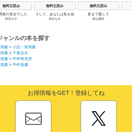
無料立読み
無料立読み
無料立読み
爵家の長女でした
そして、あなたは私を捨
影まで愛して
鈴音さや
柏みなみ
影山優佳
てる
ジャンルの本を探す
実用書
>
小説・実用書
実用書
>
千葉忠夫
実用書
>
PHP研究所
実用書
>
PHP新書
お得情報をGET！登録してね