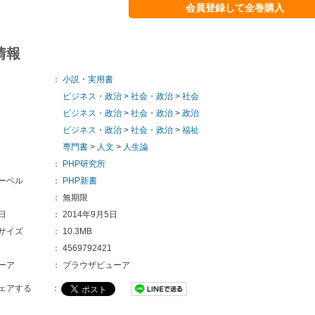
会員登録して全巻購入
情報
：
小説・実用書
ビジネス・政治
>
社会・政治
>
社会
ビジネス・政治
>
社会・政治
>
政治
ビジネス・政治
>
社会・政治
>
福祉
専門書
>
人文
>
人生論
：
PHP研究所
ーベル
：
PHP新書
：
無期限
日
：
2014年9月5日
サイズ
：
10.3MB
：
4569792421
ーア
：
ブラウザビューア
ェアする
：