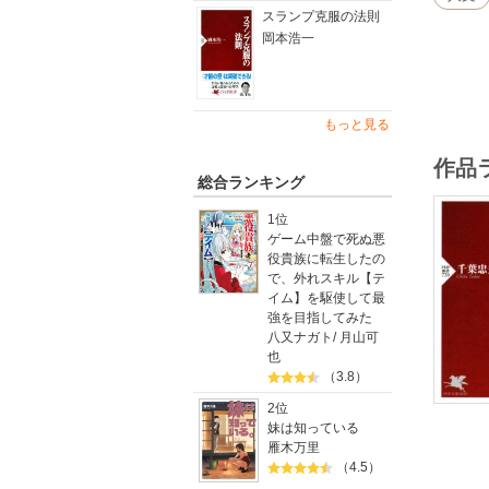
スランプ克服の法則
岡本浩一
もっと見る
作品
総合ランキング
1位
ゲーム中盤で死ぬ悪
役貴族に転生したの
で、外れスキル【テ
イム】を駆使して最
強を目指してみた
八又ナガト
/
月山可
也
（3.8）
2位
妹は知っている
雁木万里
（4.5）