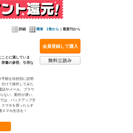
詳細
簡単
1巻から
｜最新刊から
会員登録して購入
むことに適していま
、辞書の参照、引用な
作手順を目的別に説明
。分けて操作してみた
電話やメール、ブラウ
がらない、動作が遅い、
3では、バックアップ方
、スマホを買ったらす
適スマホ生活を！