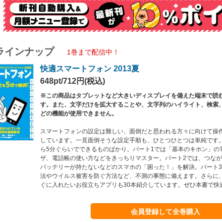
ラインナップ
1巻まで配信中！
快適スマートフォン 2013夏
648pt/712円(税込)
※この商品はタブレットなど大きいディスプレイを備えた端末で読
す。また、文字だけを拡大することや、文字列のハイライト、検索
どの機能が使用できません。
スマートフォンの設定は難しい、面倒だと思われる方々に向けて操
しています。一見面倒そうな設定手順も、ひとつひとつは単純です
ら5分ぐらいでできるものばかり。パート1では「基本のキホン」の
ザ、電話帳の使い方などをきっちりマスター。パート2では、つな
バッテリーが持たないなどのスマホの「困った！」を解決。パート
法やウイルス被害を防ぐ方法など、不測の事態に備えます。さらに
ぐに入れたいお役立ちアプリも30本紹介しています。ぜひ本書で快
会員登録して全巻購入