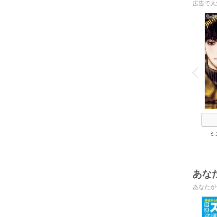
広告で人
o
v
P
r
e
i
u
ミ
あな
あなたが