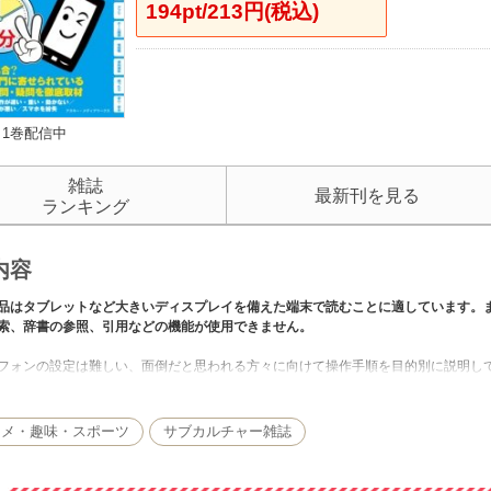
194pt/213円(税込)
1巻配信中
雑誌
最新刊を見る
ランキング
内容
品はタブレットなど大きいディスプレイを備えた端末で読むことに適しています。
索、辞書の参照、引用などの機能が使用できません。
フォンの設定は難しい、面倒だと思われる方々に向けて操作手順を目的別に説明し
です。分けて操作してみたら5分ぐらいでできるものばかり。パート1では「基本の
きっちりマスター。パート2では、つながらない、動作が遅い、バッテリーが持たな
クアップ方法やウイルス被害を防ぐ方法など、不測の事態に備えます。さらに、スマ
タメ・趣味・スポーツ
サブカルチャー雑誌
ています。ぜひ本書で快適スマホ生活を！