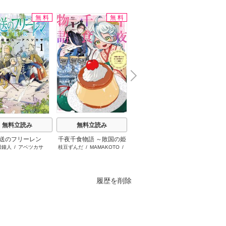
無料
無料
無料
N
x
e
t
無料立読み
無料立読み
無料立読み
送のフリーレン
千夜千食物語 ～敗国の姫
日本三國
愛さ
田鐘人
/
アベツカサ
枝豆ずんだ
/
MAMAKOTO
/
松木いっか
ですが氷の皇子殿下がど
鴉羽凛燈
うも溺愛してくれていま
す～
履歴を削除