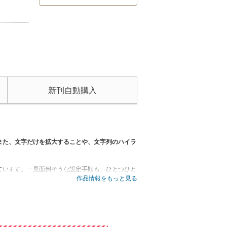
新刊自動購入
また、文字だけを拡大することや、文字列のハイラ
ています。一見面倒そうな設定手順も、ひとつひと
キホン」の電話やメール、ブラウザ、電話帳の使い
作品情報をもっと見る
いなどのスマホの「困った！」を解決。パート3で
ホを買ったらすぐに入れたいお役立ちアプリも30