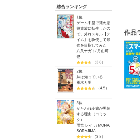
総合ランキング
1位
ゲーム中盤で死ぬ悪
役貴族に転生したの
作品
で、外れスキル【テ
イム】を駆使して最
強を目指してみた
八又ナガト
/
月山可
也
（3.8）
2位
妹は知っている
雁木万里
（4.5）
3位
かたわれ令嬢が男装
する理由（コミッ
ク）
雨宮 レイ．
/
MONA
/
SORAJIMA
（3.8）