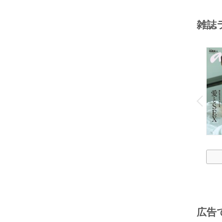
雑誌
o
v
P
r
e
i
u
広告