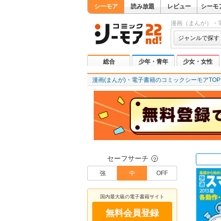
シーモア
読み放題
レビュー
シーモ
漫画（まんが）・
ジャンルで探す
総合
少年・青年
少女・女性
漫画(まんが)・電子書籍のコミックシーモアTOP
セーフサーチ
？
強
中
OFF
国内最大級の電子書籍サイト
無料会員登録