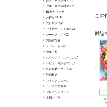
少女・女性無料マンガ
少年・青年無料マンガ
BL無料マンガ
この
お得なSALE
先行配信作品
ご来店ポイント毎日GET
雑誌
シーモアでポイ活
賞受賞作品
メディア化作品
特集一覧
スタッフオススメマンガ
o
レビュー高評価マンガ
v
P
r
e
i
u
広告掲載中タイトル
詳細検索
コミックニュース
シーモア図書券
プレゼントコード
本棚アプリ
週