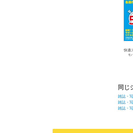
快適ス
モ
同じ
雑誌・
雑誌・
雑誌・