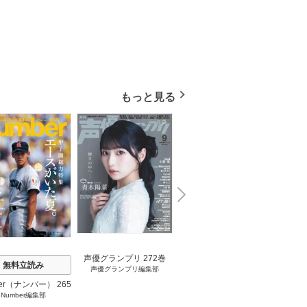
もっと見る
N
x
e
t
声優グランプリ 272巻
無料立読み
無料立読み
声優グランプリ編集部
er（ナンバー） 265
クロワッサン 271巻
P
Number編集部
クロワッサン編集部
巻