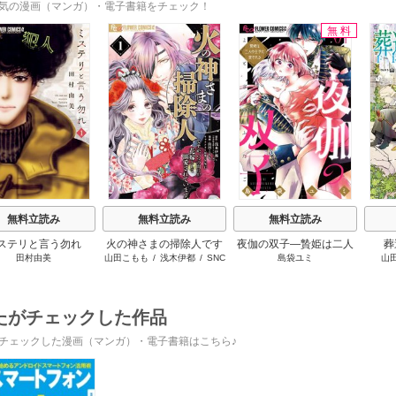
気の漫画（マンガ）・電子書籍をチェック！
無料
s
無料立読み
無料立読み
無料立読み
ステリと言う勿れ
火の神さまの掃除人です
夜伽の双子―贄姫は二人
葬
田村由美
山田こもも
/
浅木伊都
/
SNC
島袋ユミ
山
が、いつの間にか花嫁と
の王子に愛される―
して溺愛されています
たがチェックした作品
チェックした漫画（マンガ）・電子書籍はこちら♪