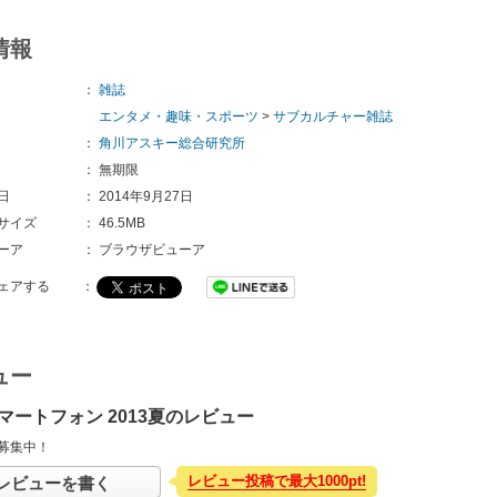
情報
：
雑誌
エンタメ・趣味・スポーツ
>
サブカルチャー雑誌
：
角川アスキー総合研究所
：
無期限
日
：
2014年9月27日
サイズ
：
46.5MB
ーア
：
ブラウザビューア
ェアする
：
ュー
マートフォン 2013夏のレビュー
募集中！
レビュー投稿で最大1000pt!
レビューを書く