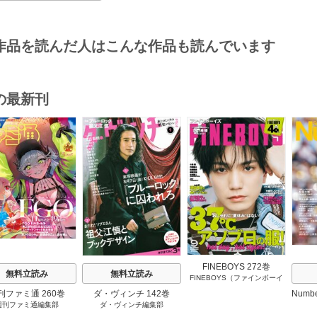
作品を読んだ人はこんな作品も読んでいます
の最新刊
s
FINEBOYS 272巻
無料立読み
無料立読み
FINEBOYS（ファインボーイ
ズ）編集部
刊ファミ通 260巻
ダ・ヴィンチ 142巻
Numb
週刊ファミ通編集部
ダ・ヴィンチ編集部