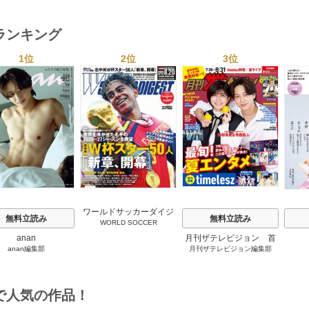
ランキング
1位
2位
3位
s
ワールドサッカーダイジ
無料立読み
無料立読み
WORLD SOCCER
ェスト
DIGEST（ワールドサッカーダ
anan
月刊ザテレビジョン 首
イジェスト）編集部
anan編集部
月刊ザテレビジョン編集部
都圏版
で人気の作品！