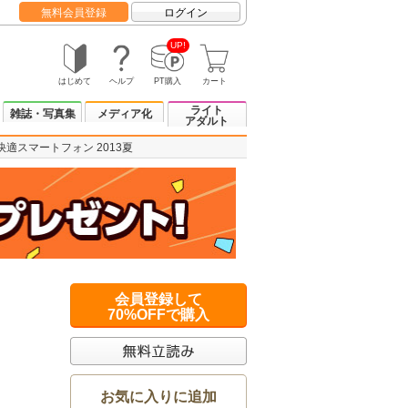
無料会員登録
ログイン
UP!
はじめて
ヘルプ
PT購入
カート
ライト
雑誌・写真集
メディア化
アダルト
快適スマートフォン 2013夏
会員登録して
70%OFFで購入
お気に入りに追加