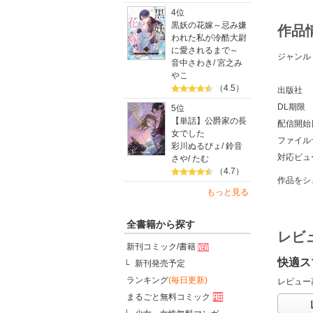
4位
黒妖の花嫁～忌み嫌
作品
われた私が冷酷大尉
に愛されるまで～
ジャンル
音中さわき
/
宮之み
やこ
（4.5）
出版社
DL期限
5位
【単話】公爵家の長
配信開始
女でした
ファイル
彩川ぬるぴょ
/
鈴音
対応ビュ
さや
/
たむ
（4.7）
作品をシ
もっと見る
全書籍から探す
レビ
新刊コミック/書籍
快適ス
新刊発売予定
ランキング
(毎日更新)
レビュー
まるごと無料コミック