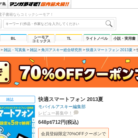
ア島
電子書籍ならコミックシーモア！
シーモア
BL
TL
ライトノベル
小説・実用書
コミックス
雑誌・写真集
雑誌
角川アスキー総合研究所
快適スマートフォン 2013夏
快適スマートフォン 2013夏
雑誌
モバイルアスキー編集部
レビュー募集中！
648pt/712円(税込)
会員登録限定70%OFFクーポンで