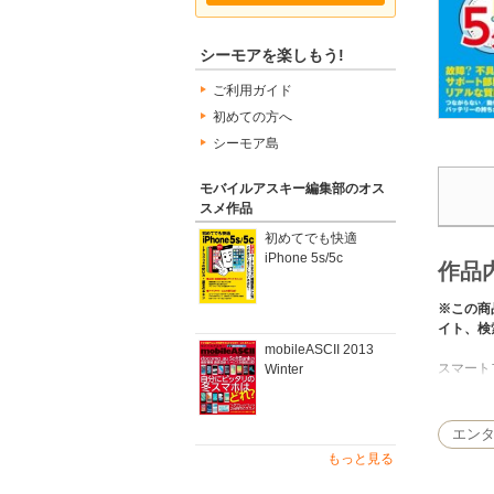
シーモアを楽しもう!
ご利用ガイド
初めての方へ
シーモア島
モバイルアスキー編集部のオス
スメ作品
初めてでも快適
iPhone 5s/5c
作品
※この商
イト、検
mobileASCII 2013
スマート
Winter
つは単純
方などを
は、バッ
エン
本紹介し
もっと見る