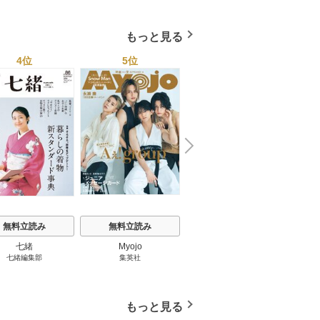
もっと見る
4位
5位
6位
N
x
e
t
無料立読み
無料立読み
無料立読み
ES
七緒
Myojo
MAQUIA
七緒編集部
集英社
集英社
もっと見る