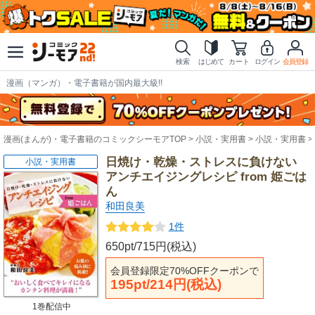
検索
はじめて
カート
ログイン
会員登録
漫画（マンガ）・電子書籍が国内最大級!!
漫画(まんが)・電子書籍のコミックシーモアTOP
小説・実用書
小説・実用書
日焼け・乾燥・ストレスに負けない
小説・実用書
アンチエイジングレシピ from 姫ごは
ん
和田良美
1件
650pt/715円(税込)
会員登録限定70%OFFクーポンで
195pt/214円(税込)
1巻配信中