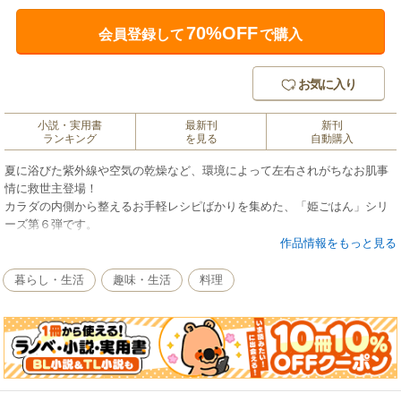
70%OFF
会員登録して
で購入
お気に入り
小説・実用書
最新刊
新刊
ランキング
を見る
自動購入
夏に浴びた紫外線や空気の乾燥など、環境によって左右されがちなお肌事
情に救世主登場！
カラダの内側から整えるお手軽レシピばかりを集めた、「姫ごはん」シリ
ーズ第６弾です。
姫ごはんとは……材料は１人分！ 少しの工夫でいつもの料理が「より、
作品情報をもっと見る
おいしく」「より、美しく」をモットーにした、食べてキレイになれる朝
ごはんのレシピ。
暮らし・生活
趣味・生活
料理
今回は「しわ」「たるみ」「シミ」「そばかす」「くすみ」「ゴワつき」
など、気になる症状別にご紹介。ぜーんぶ気になる！という方にうれしい
「トータルケア」のレシピも見逃せません。
ハート型のにんじん、油揚げのリボン……など「姫」らしさ全開・アイデ
ア満載のキュートな盛り付けもぜひお楽しみください。