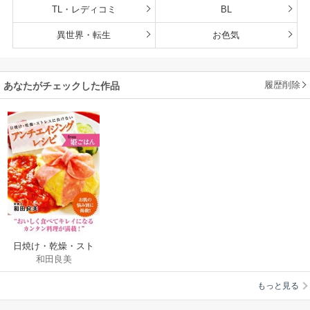
TL・レディコミ
BL
異世界・転生
お色気
履歴削除
あなたがチェックした作品
日焼け・乾燥・スト
和田良美
レスに負けない アン
チエイジングレシピ
もっと見る
from 姫ごはん