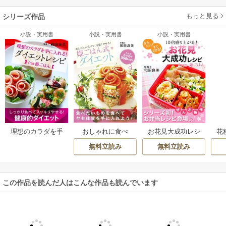
もっと見る
シリーズ作品
小説・実用書
小説・実用書
小説・実用書
おしゃれに食べ
花
理想のカラダを手
お花見大成功レシ
て、可愛くやせ
シ
に入れる！ ダイエ
ピfrom姫ごはん
無料立読み
無料立読み
る！ 姫ごはん式ダ
ットレシピfrom姫
イエット
ごはん
この作品を読んだ人はこんな作品も読んでいます