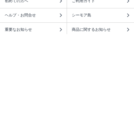
初めての方へ
ご利用ガイド
ヘルプ・お問合せ
シーモア島
重要なお知らせ
商品に関するお知らせ
ホームアイコンを追加
本棚アプリを無料ダウンロード！
本棚アプリについて
このサイトについて
推奨環境
利用規約
ISBN検索
プライバシーポリシー
情報セキュリティーポリシー
特定商取引法に基づく表示
安心してお使いいただくために
ABJマークは、この電子書店・電子書籍配信サービスが、 著作権者からコンテ
ンツ使用許諾を得た正規版配信サービスであることを示す登録商標（登録番号
第6091713号）です。 詳しくは［ABJマーク］または［電子出版制作・流通協
議会］で検索してください。