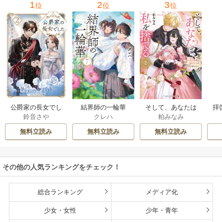
1
2
3
位
位
位
公爵家の長女でし
結界師の一輪華
そして、あなたは
拝
鈴音さや
クレハ
柏みなみ
た
私を捨てる
様
無料立読み
無料立読み
無料立読み
その他の人気ランキングをチェック！
総合ランキング
メディア化
少女・女性
少年・青年