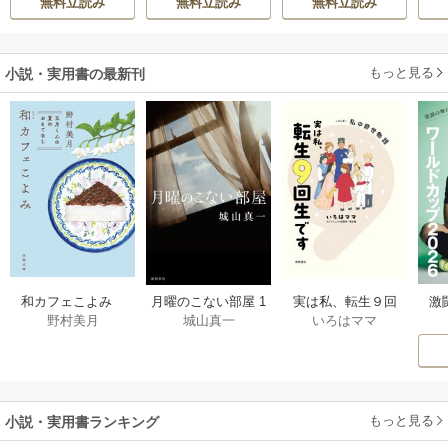
無料立読み
無料立読み
無料立読み
伝～
に売られる
もっと見る
小説・実用書の最新刊
激
和カフェこよみ
月曜のこない部屋 1
実は私、転生９回
野村美月
城山真一
いろはママ
前
五月くんの夏のお
巻
生です マンガ
ー
もてなし 1巻
私の前世物語 1巻
もっと見る
小説・実用書ランキング