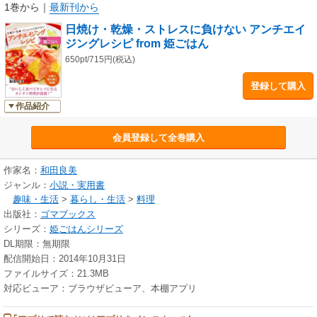
和田良美（わだ よしみ）
1巻から
｜
最新刊から
1982年７月27日北海道で生まれる。北海道文教大学短期大学部で栄養学に
日焼け・乾燥・ストレスに負けない アンチエイ
ついて学び、 栄養士の資格を取得。しかし栄養士の仕事に魅力を感じずエ
ジングレシピ from 姫ごはん
ステティシャンの道へ。エステティックサロン エルセーヌに就職。その
後、上京。現在は 名古屋在住。結局、自分に何ができるかを考えたところ
650pt/715円(税込)
料理しかないことに気づき、 「姫ごはん」をFacebook、ブログなどで公
登録して購入
開。
作品紹介
会員登録して全巻購入
作家名：
和田良美
ジャンル：
小説・実用書
趣味・生活
>
暮らし・生活
>
料理
出版社：
ゴマブックス
シリーズ：
姫ごはんシリーズ
DL期限：無期限
配信開始日：2014年10月31日
ファイルサイズ：21.3MB
対応ビューア：ブラウザビューア、本棚アプリ