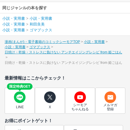
同じジャンルの本を探す
小説・実用書
>
小説・実用書
小説・実用書
>
和田良美
小説・実用書
>
ゴマブックス
漫画(まんが)・電子書籍のコミックシーモアTOP
小説・実用書
小説・実用書
ゴマブックス
日焼け・乾燥・ストレスに負けない アンチエイジングレシピ from 姫ごはん
日焼け・乾燥・ストレスに負けない アンチエイジングレシピ from 姫ごはん
最新情報はここからチェック！
限定特典GET
シーモア
メルマガ
LINE
X
ちゃんねる
登録
お得にポイントゲット！