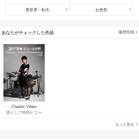
異世界・転生
お色気
履歴削除
あなたがチェックした作品
Chaotic Vibes
凛として時雨ピエー
Drumming[入門編]
ル中野
もっと見る