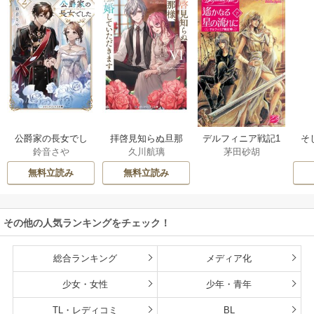
公爵家の長女でし
拝啓見知らぬ旦那
そ
デルフィニア戦記1
鈴音さや
久川航璃
茅田砂胡
た
様、離婚していた
だきます
無料立読み
無料立読み
その他の人気ランキングをチェック！
総合ランキング
メディア化
少女・女性
少年・青年
TL・レディコミ
BL