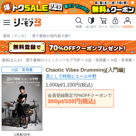
検索
はじめて
カート
ログイン
会員登録
漫画（マンガ）・電子書籍が国内最大級!!
漫画(まんが)・電子書籍のコミックシーモアTOP
小説・実用書
小説・実用書
Chaotic Vibes Drumming[入門編]
小説・実用書
凛として時雨ピエール中野
1,000pt/1,100円(税込)
会員登録限定70%OFFクーポンで
300pt/330円(税込)
1巻配信中