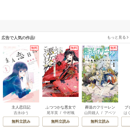
もっと見る
広告で人気の作品!
無料
無料
無料
主人恋日記
ふつつかな悪女で
葬送のフリーレン
ブ
吉永ゆう
尾羊英
/
中村颯
山田鐘人
/
アベツ
は
はございますが ～
復
希
/
ゆき哉
カサ
お
雛宮蝶鼠とりかえ
無料立読み
無料立読み
無料立読み
伝～