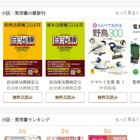
もっと見る
小説・実用書の最新刊
自治体法務検定公
自治体法務検定公
ヤマケイ文庫 新 く
電車
自治体法務検定委
自治体法務検定委
叶内拓哉
式テキスト 政策
式テキスト 基本
らべてわかる野鳥3
型
員会
員会
法務編 ２０２６
法務編 ２０２６
00 1巻
無料立読み
無料立読み
無料立読み
年度検定対応 1巻
年度検定対応 1巻
もっと見る
小説・実用書ランキング
1
2
3
位
位
位