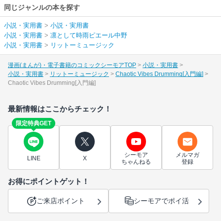
同じジャンルの本を探す
小説・実用書
>
小説・実用書
小説・実用書
>
凛として時雨ピエール中野
小説・実用書
>
リットーミュージック
漫画(まんが)・電子書籍のコミックシーモアTOP
小説・実用書
小説・実用書
リットーミュージック
Chaotic Vibes Drumming[入門編]
Chaotic Vibes Drumming[入門編]
最新情報はここからチェック！
限定特典GET
シーモア
メルマガ
LINE
X
ちゃんねる
登録
お得にポイントゲット！
ご来店ポイント
シーモアでポイ活