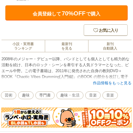
70%OFF
会員登録して
で購入
お気に入り
小説・実用書
最新刊
新刊
ランキング
を見る
自動購入
2008年のメジャー・デビュー以降、バンドとしても個人としても精力的な
活動を続け、日本のロック・シーンを牽引する人気ドラマーとなった、ピ
エール中野。この電子書籍は、2011年に発売された自身の教則DVD＋
BOOK『Chaotic Vibes Drumming[入門編]』のBOOK の部分を改訂し電子
書籍化したもので、当時モノクロだった写真をすべてカラーにて再現した
作品情報をもっと見る
だけでなく、自身による書き下ろしコラムも追加した電子版ならではのス
ペシャル仕様となっています。特に、ドラムの写真や細かい譜例を画面上
芸術
趣味
専門書
趣味・生活
音楽
音楽
で拡大して確認できるのは電子版ならではの楽しみ方。また、小さな画面
でも快適に読めるように文字の大きさやフォント、背景色も変更できるの
で、練習時にスマートフォンやタブレットで持ち歩くこともできて大変便
利、まさに永久保存版の必携アイテムです。