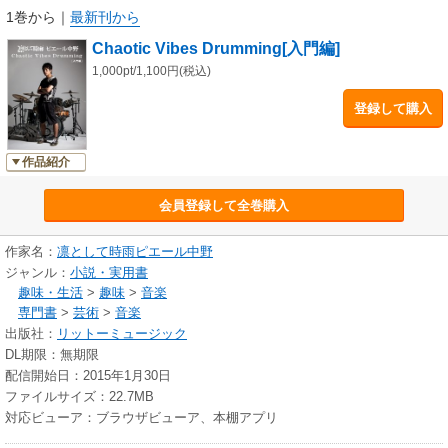
1巻から
｜
最新刊から
Chaotic Vibes Drumming[入門編]
1,000pt/1,100円(税込)
登録して購入
作品紹介
会員登録して全巻購入
作家名：
凛として時雨ピエール中野
ジャンル：
小説・実用書
趣味・生活
>
趣味
>
音楽
専門書
>
芸術
>
音楽
出版社：
リットーミュージック
DL期限：無期限
配信開始日：2015年1月30日
ファイルサイズ：22.7MB
対応ビューア：ブラウザビューア、本棚アプリ