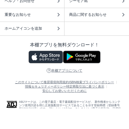
ヘルプ・お問合せ
シーモア島
重要なお知らせ
商品に関するお知らせ
ホームアイコンを追加
本棚アプリを無料ダウンロード！
本棚アプリについて
このサイトについて
推奨環境
利用規約
ISBN検索
プライバシーポリシー
情報セキュリティーポリシー
特定商取引法に基づく表示
安心してお使いいただくために
ABJマークは、この電子書店・電子書籍配信サービスが、 著作権者からコンテ
ンツ使用許諾を得た正規版配信サービスであることを示す登録商標（登録番号
第6091713号）です。 詳しくは［ABJマーク］または［電子出版制作・流通協
議会］で検索してください。
(C)NTTソルマーレ