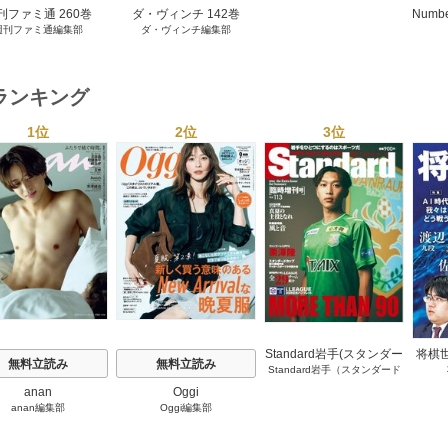
ズ）編集部
刊ファミ通 260巻
ダ・ヴィンチ 142巻
Numb
週刊ファミ通編集部
ダ・ヴィンチ編集部
ランキング
1位
2位
3位
s
Standard岩手(スタンダー
将棋
無料立読み
無料立読み
Standard岩手（スタンダード
ド岩手)
岩手）編集部
anan
Oggi
anan編集部
Oggi編集部