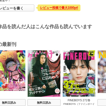
募集中！
レビュー投稿で最大1000pt!
レビューを書く
作品を読んだ人はこんな作品も読んでいます
の最新刊
s
FINEBOYS 272巻
無料立読み
無料立読み
FINEBOYS（ファインボーイ