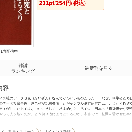
231pt/254円(税込)
1巻配信中
雑誌
最新刊を見る
ランキング
内容
ィス社のデータ改竄（かいざん）なんてかわいいものだった――なぜ、科学者たちは
のデータ改竄事件、厚労省が記者発表したギャンブル依存症問題……とにかく捏造
ティが甘いからではないか。そして、根本的なところでは、日本の「複雑怪奇な研
やって人を騙すのか。どう切り抜けようとするのか。本書では、世間を騒がせた事
スで、どこからが犯罪になるのか。過失と不正の評価をわかりやすく表にした。絶
タメ・趣味・スポーツ
サイエンス雑誌