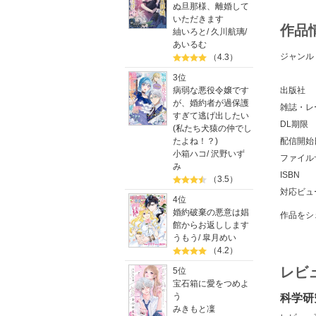
ぬ旦那様、離婚して
いただきます
作品
紬いろと
/
久川航璃
/
あいるむ
ジャンル
（4.3）
3位
病弱な悪役令嬢です
出版社
が、婚約者が過保護
雑誌・レ
すぎて逃げ出したい
DL期限
(私たち犬猿の仲でし
たよね！？)
配信開始
小箱ハコ
/
沢野いず
ファイル
み
ISBN
（3.5）
対応ビュ
4位
婚約破棄の悪意は娼
作品をシ
館からお返しします
うもう
/
皐月めい
（4.2）
レビ
5位
宝石箱に愛をつめよ
う
科学研
みきもと凜