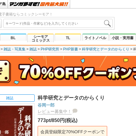
ア島
電子書籍ならコミックシーモア！
シーモア
BL
TL
ライトノベル
小説・実用書
コミックス
雑誌・写真集
雑誌
PHP研究所
PHP新書
科学研究とデータのからくり
科学研究とデータのからくり
雑誌
谷岡一郎
レビュー募集中！
773pt/850円(税込)
会員登録限定70%OFFクーポンで