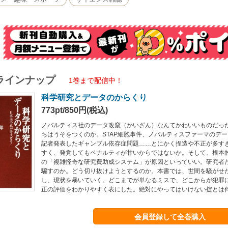
ラインナップ
1巻まで配信中！
科学研究とデータのからくり
773pt/850円(税込)
ノバルティス社のデータ改竄（かいざん）なんてかわいいものだっ
ちはうそをつくのか。STAP細胞事件、ノバルティスファーマのデ
記者発表したギャンブル依存症問題……とにかく捏造や不正が多す
すく、発覚してもペナルティが甘いからではないか。そして、根本
の「複雑怪奇な研究費助成システム」が原因といっていい。研究者
騙すのか。どう切り抜けようとするのか。本書では、世間を騒がせ
し、現状を暴いていく。どこまでが単なるミスで、どこからが犯罪
正の評価をわかりやすく表にした。絶対にやってはいけない掟とは
会員登録して全巻購入