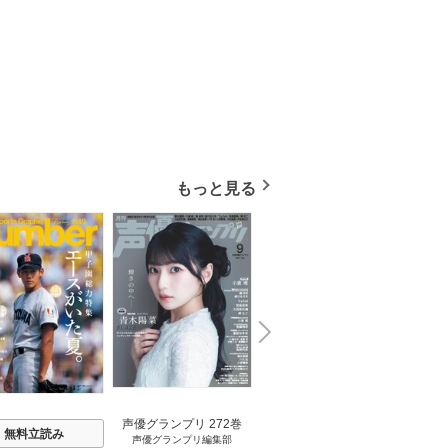
もっと見る
N
x
e
t
声優グランプリ 272巻
無料立読み
無料立読み
声優グランプリ編集部