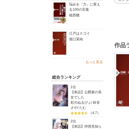
悩みを「力」に変え
る100の言葉
植西聰
江戸はスゴイ
堀口茉純
作品
もっと見る
総合ランキング
1位
【単話】公爵家の長
女でした
彩川ぬるぴょ
/
鈴音
さや
/
たむ
（4.7）
2位
【単話】拝啓見知ら