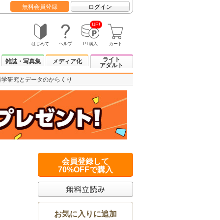
無料会員登録
ログイン
UP!
はじめて
ヘルプ
PT購入
カート
ライト
雑誌・写真集
メディア化
アダルト
科学研究とデータのからくり
会員登録して
70%OFFで購入
お気に入りに追加