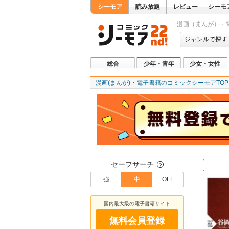
シーモア
読み放題
レビュー
シーモ
漫画（まんが）・
ジャンルで探す
総合
少年・青年
少女・女性
漫画(まんが)・電子書籍のコミックシーモアTOP
セーフサーチ
？
強
中
OFF
国内最大級の電子書籍サイト
無料会員登録