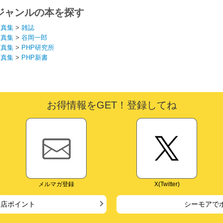
ジャンルの本を探す
写真集
>
雑誌
写真集
>
谷岡一郎
写真集
>
PHP研究所
写真集
>
PHP新書
お得情報をGET！登録してね
メルマガ登録
X(Twitter)
来店ポイント
シーモアで