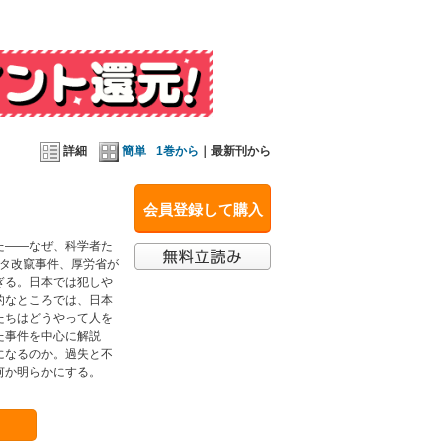
詳細
簡単
1巻から
｜最新刊から
会員登録して購入
た――なぜ、科学者た
ータ改竄事件、厚労省が
ぎる。日本では犯しや
的なところでは、日本
たちはどうやって人を
た事件を中心に解説
になるのか。過失と不
何か明らかにする。