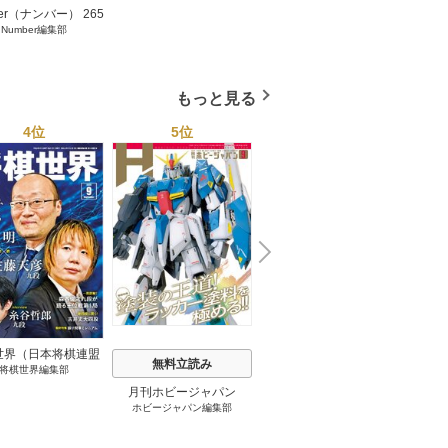
er（ナンバー） 265
クロワッサン 271巻
P
Number編集部
クロワッサン編集部
巻
もっと見る
4位
5位
6位
N
x
e
t
世界（日本将棋連盟
GISELe
無料立読み
将棋世界編集部
GISELe（ジゼル）編集部
発行）
月刊ホビージャパン
初心者
ホビージャパン編集部
A
ｔＧＰ
仕事を