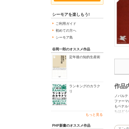
シーモアを楽しもう!
ご利用ガイド
初めての方へ
シーモア島
谷岡一郎のオススメ作品
定年後の知的生産術
作品
ランキングのカラク
リ
ノバルテ
ファーマ
もペナル
ちはどう
もっと見る
単なるミ
PHP新書のオススメ作品
エン