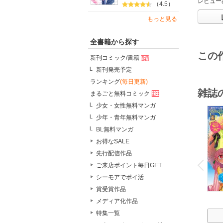
レビュー
（4.5）
もっと見る
全書籍から探す
この
新刊コミック/書籍
新刊発売予定
ランキング
(毎日更新)
雑誌
まるごと無料コミック
少女・女性無料マンガ
少年・青年無料マンガ
BL無料マンガ
お得なSALE
o
先行配信作品
v
P
r
e
i
u
ご来店ポイント毎日GET
シーモアでポイ活
賞受賞作品
メディア化作品
特集一覧