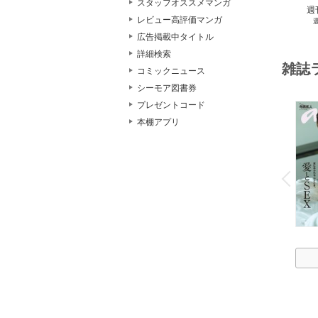
スタッフオススメマンガ
週
レビュー高評価マンガ
広告掲載中タイトル
詳細検索
雑誌
コミックニュース
シーモア図書券
プレゼントコード
本棚アプリ
o
v
P
r
e
i
u