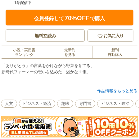
1巻配信中
70%OFF
会員登録して
で購入
無料立読み
お気に入り
小説・実用書
最新刊
新刊
ランキング
を見る
自動購入
「ありがとう」の言葉をかけながら野菜を育てる、
新時代ファーマーの想いを込めた、温かな１冊。
東京ドームの面積の４倍はゆうにある北海道洞爺の「佐々木ファーム」。
作品情報をもっと見る
近代農業のあり方に疑問を抱きながら野菜を育てていた代表の村上貴仁さ
んは、最愛の息子を突然死で失う体験をきっかけに、自分の人生観を根本
人文
ビジネス・経済
趣味
専門書
ビジネス・政治
から見つめ直します。
「命」そのものを深くとらえ、虫も草も病原菌も殺せなくなり、農薬もま
けなくなる日々。
そんなあるとき１冊の本から「ありがとうの奇跡」の話を知ります。「自
分の年齢の１万倍の回数だけ『ありがとう』を言うと、家族に奇跡が起こ