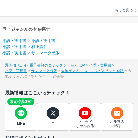
もっと見る
同じジャンルの本を探す
小説・実用書
>
小説・実用書
小説・実用書
>
村上貴仁
小説・実用書
>
サンマーク出版
漫画(まんが)・電子書籍のコミックシーモアTOP
小説・実用書
小説・実用書
サンマーク出版
大地がよろこぶ「ありがとう」の奇跡
大
地がよろこぶ「ありがとう」の奇跡
最新情報はここからチェック！
限定特典GET
シーモア
メルマガ
LINE
X
ちゃんねる
登録
お得にポイントゲット！