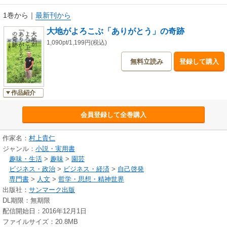
る」……。
もうこれ以上、家族を失いたくないという思いから言葉かけを実践した村
1巻から
｜
最新刊から
上さんに起きた、信じられないくらいの大きな奇跡とは？
大地がよろこぶ「ありがとう」の奇跡
1,090pt/1,199円(税込)
＊目次より
無料立読み
登録して購入
・突然やってきた息子のお引っ越し
・これまでの農業の常識を打ち破りたい
・どうして人は簡単に死んでしまうのか？
作品紹介
・おもちゃの携帯電話がいきなり鳴った夜
・３６万回の「ありがとう」で奇跡が起きた！
・大地が教えてくれた「５つのものさし」
会員登録して全巻購入
・嫌気性菌に毎日「ありがとう」を言っていると
・すべてはエネルギーの流れでわかる
作家名：
村上貴仁
・運命的な人と人との縁
ジャンル：
小説・実用書
・「ありがとう農法」とは生き方そのもの ほか
趣味・生活
>
趣味
>
園芸
ビジネス・政治
>
ビジネス・経済
>
自己啓発
専門書
>
人文
>
哲学・思想・精神世界
出版社：
サンマーク出版
DL期限：無期限
配信開始日：2016年12月1日
ファイルサイズ：20.8MB