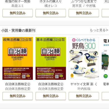
夜伽の双子―贄姫
ホタルの嫁入り
ふつつかな悪女で
天
島袋ユミ
橘オレコ
尾羊英
/
中村颯
は二人の王子に愛
はございますが ～
希
/
ゆき哉
される―
雛宮蝶鼠とりかえ
無料立読み
無料立読み
無料立読み
伝～
もっと見る
小説・実用書の最新刊
自治体法務検定公
自治体法務検定公
ヤマケイ文庫 新 く
電車
自治体法務検定委
自治体法務検定委
叶内拓哉
式テキスト 政策
式テキスト 基本
らべてわかる野鳥3
型
員会
員会
法務編 ２０２６
法務編 ２０２６
00 1巻
無料立読み
無料立読み
無料立読み
年度検定対応 1巻
年度検定対応 1巻