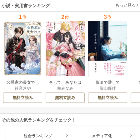
もっと見る
小説・実用書ランキング
1
2
3
位
位
位
公爵家の長女でし
そして、あなたは
影まで愛して
鈴音さや
柏みなみ
影山優佳
た
私を捨てる
無料立読み
無料立読み
無料立読み
その他の人気ランキングをチェック！
総合ランキング
メディア化