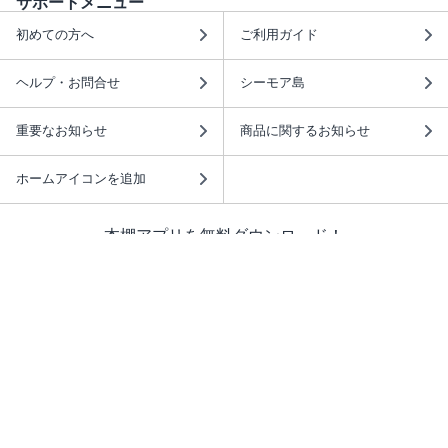
サポートメニュー
初めての方へ
ご利用ガイド
ヘルプ・お問合せ
シーモア島
重要なお知らせ
商品に関するお知らせ
ホームアイコンを追加
本棚アプリを無料ダウンロード！
本棚アプリについて
このサイトについて
推奨環境
利用規約
ISBN検索
プライバシーポリシー
情報セキュリティーポリシー
特定商取引法に基づく表示
安心してお使いいただくために
ABJマークは、この電子書店・電子書籍配信サービスが、 著作権者からコンテ
ンツ使用許諾を得た正規版配信サービスであることを示す登録商標（登録番号