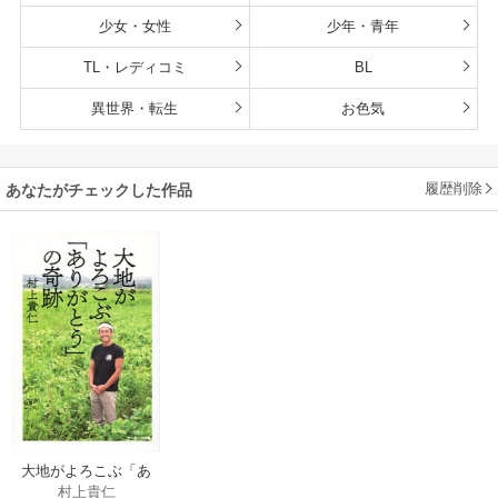
少女・女性
少年・青年
TL・レディコミ
BL
異世界・転生
お色気
履歴削除
あなたがチェックした作品
大地がよろこぶ「あ
村上貴仁
りがとう」の奇跡