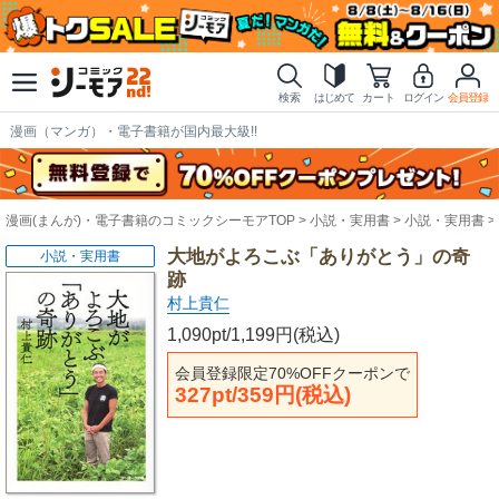
検索
はじめて
カート
ログイン
会員登録
漫画（マンガ）・電子書籍が国内最大級!!
漫画(まんが)・電子書籍のコミックシーモアTOP
小説・実用書
小説・実用書
大地がよろこぶ「ありがとう」の奇
小説・実用書
跡
村上貴仁
1,090pt/1,199円(税込)
会員登録限定70%OFFクーポンで
327pt/359円(税込)