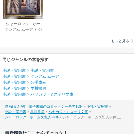
シャーロック・ホー
グレアム ムーア
/
公
ムズ殺人事件
手成幸
もっと見る
同じジャンルの本を探す
小説・実用書
>
小説・実用書
小説・実用書
>
グレアム ムーア
小説・実用書
>
公手成幸
小説・実用書
>
早川書房
小説・実用書
>
ハヤカワ・ミステリ文庫
漫画(まんが)・電子書籍のコミックシーモアTOP
小説・実用書
小説・実用書
早川書房
ハヤカワ・ミステリ文庫
シャーロック・ホームズ殺人事件
シャーロック・ホームズ殺人事件 上
最新情報はここからチェック！