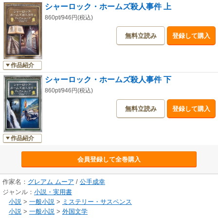
シャーロック・ホームズ殺人事件 上
860pt/946円(税込)
無料立読み
登録して購入
作品紹介
シャーロック・ホームズ殺人事件 下
860pt/946円(税込)
無料立読み
登録して購入
作品紹介
会員登録して全巻購入
作家名：
グレアム ムーア
/
公手成幸
ジャンル：
小説・実用書
小説
>
一般小説
>
ミステリー・サスペンス
小説
>
一般小説
>
外国文学