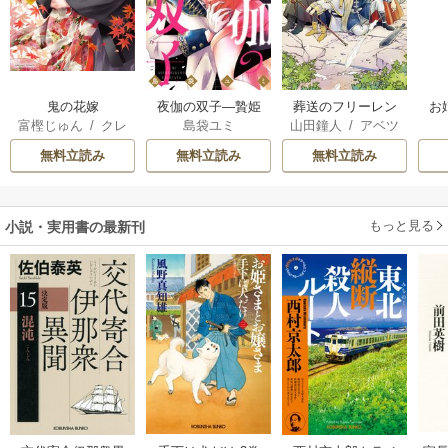
鬼の花嫁
夜伽の双子―贄姫
葬送のフリーレン
お
富樫じゅん
/
クレ
島袋ユミ
山田鐘人
/
アベツ
は二人の王子に愛
ハ
カサ
される―
無料立読み
無料立読み
無料立読み
もっと見る
小説・実用書の最新刊