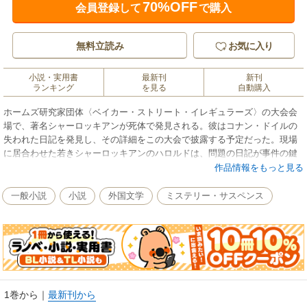
70%OFF
会員登録して
で購入
無料立読み
お気に入り
小説・実用書
最新刊
新刊
ランキング
を見る
自動購入
ホームズ研究家団体〈ベイカー・ストリート・イレギュラーズ〉の大会会
場で、著名シャーロッキアンが死体で発見される。彼はコナン・ドイルの
失われた日記を発見し、その詳細をこの大会で披露する予定だった。現場
に居合わせた若きシャーロッキアンのハロルドは、問題の日記が事件の鍵
であると考え、記者のセイラとともにロンドンへと向かうが、それは彼ら
作品情報をもっと見る
を予想外の冒険へといざなうことになる。一方1900年、コナン・ドイルは
偶然から若い女性の連続殺人に遭遇し、友人のブラム・ストーカーととも
一般小説
小説
外国文学
ミステリー・サスペンス
に調査に向かっていた。ロンドンの裏街での冒険の行方は？ 時空を超え
たふたつの事件がからみあう、大型エンタテインメント！
1巻から
｜
最新刊から