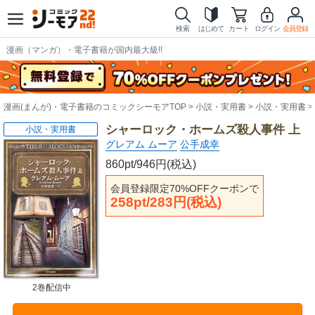
検索
はじめて
カート
ログイン
会員登録
漫画（マンガ）・電子書籍が国内最大級!!
漫画(まんが)・電子書籍のコミックシーモアTOP
小説・実用書
小説・実用書
シャーロック・ホームズ殺人事件 上
小説・実用書
グレアム ムーア
公手成幸
860pt/946円(税込)
会員登録限定70%OFFクーポンで
258pt/283円(税込)
2巻配信中