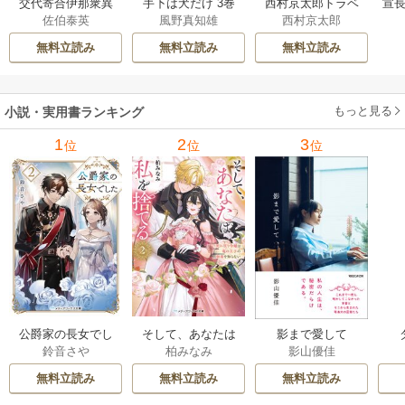
交代寄合伊那衆異
手下は犬だけ 3巻
西村京太郎トラベ
宣長
佐伯泰英
風野真知雄
西村京太郎
聞 15巻
ルミステリー・セ
レクション 2巻
無料立読み
無料立読み
無料立読み
もっと見る
小説・実用書ランキング
1
2
3
位
位
位
公爵家の長女でし
そして、あなたは
影まで愛して
鈴音さや
柏みなみ
影山優佳
た
私を捨てる
無料立読み
無料立読み
無料立読み