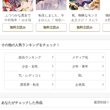
転生しました、サ
私、蜘蛛なモンス
側
ふつつかな悪女で
まゆらん
/
匈歌ハ
あきさけ
/
タムラ
火
中村颯希
/
ゆき哉
ラナ・キンジェで
ターをテイムした
はございますが
トリ
ヨウ
す。ごきげんよ
ので、スパイダー
無料立読み
無料立読み
無料立読み
う。
シルクで裁縫を頑
張ります
その他の人気ランキングをチェック！
総合ランキング
メディア化
少女・女性
少年・青年
TL・レディコミ
BL
異世界・転生
お色気
履歴削除
あなたがチェックした作品