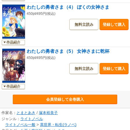
わたしの勇者さま（4） ぼくの女神さま
450pt/495円(税込)
無料立読み
登録して購入
作品紹介
わたしの勇者さま（5） 女神さまに乾杯
450pt/495円(税込)
無料立読み
登録して購入
作品紹介
会員登録して全巻購入
作家名：
とまとあき
/
塚本裕美子
ジャンル：
ライトノベル
ライトノベル一般
>
異世界・転生(ラノベ)