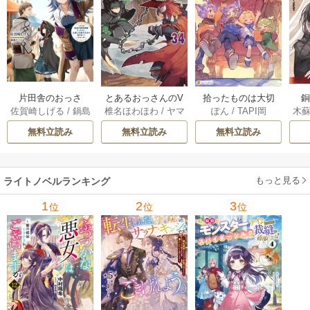
片田舎のおっさ
とあるおっさんのV
拾ったものは大切
木
佐賀崎しげる
/
鍋島
椎名ほわほわ
/
ヤマ
ぽん
/
TAPI岡
ん、剣聖になる
RMMO活動記 34巻
にしましょう ～子
テツヒロ
ーダ
～ただの田舎の剣
狼に気に入られた
無料立読み
無料立読み
無料立読み
術師範だったの
男の転移物語～ 6巻
に、大成した弟子
たちが俺を放って
もっと見る
ライトノベルランキング
くれない件～ 11巻
1
2
3
位
位
位