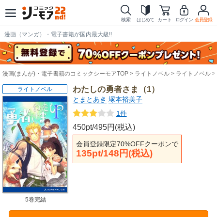
検索
はじめて
カート
ログイン
会員登録
漫画（マンガ）・電子書籍が国内最大級!!
漫画(まんが)・電子書籍のコミックシーモアTOP
ライトノベル
ライトノベル
わたしの勇者さま（1）
ライトノベル
とまとあき
塚本裕美子
1件
450pt/495円(税込)
会員登録限定70%OFFクーポンで
135pt/148円(税込)
5巻完結