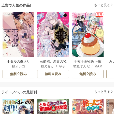
もっと見る
広告で人気の作品!
無料
ホタルの嫁入り
公爵様、悪妻の私
千夜千食物語 ～敗
み
橘オレコ
桜乃みか
/
琴子
枝豆ずんだ
/
MAM
はもう放っておい
国の姫ですが氷の
AKOTO
/
鴉羽凛燈
てください
皇子殿下がどうも
無料立読み
無料立読み
無料立読み
溺愛してくれてい
ます～
もっと見る
ライトノベルの最新刊