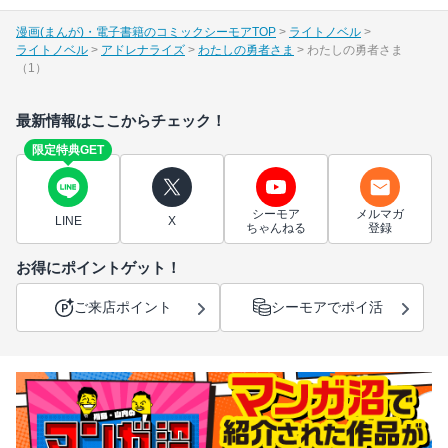
漫画(まんが)・電子書籍のコミックシーモアTOP
ライトノベル
ライトノベル
アドレナライズ
わたしの勇者さま
わたしの勇者さま
（1）
最新情報はここからチェック！
限定特典GET
シーモア
メルマガ
LINE
X
ちゃんねる
登録
お得にポイントゲット！
ご来店ポイント
シーモアでポイ活