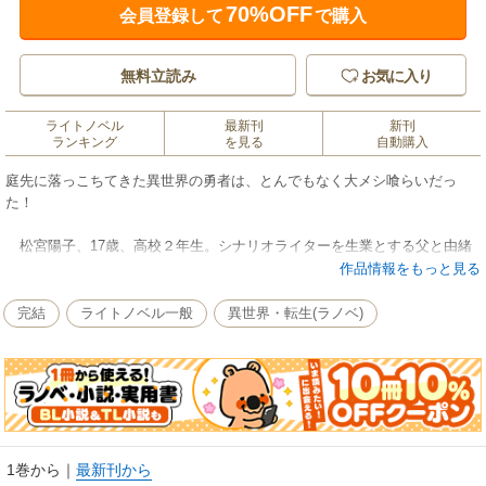
70%OFF
会員登録して
で購入
無料立読み
お気に入り
ライトノベル
最新刊
新刊
ランキング
を見る
自動購入
庭先に落っこちてきた異世界の勇者は、とんでもなく大メシ喰らいだっ
た！
松宮陽子、17歳、高校２年生。シナリオライターを生業とする父と由緒
正しき雑種犬と暮らす、ごく普通の女の子、だったが…。ある日、陽子の
作品情報をもっと見る
前に現われたシン。巨大な剣を手にした彼は異世界ルーの人間だという。
そのルーの王女が、邪悪な魔道士ディーアックに連れ去られたため、それ
完結
ライトノベル一般
異世界・転生(ラノベ)
を救うべく魔神と戦っていたが、魔法によりこの世界に来てしまったのだ
と語った。とまどう陽子であったが、次第にシンに惹かれていく…。しか
し、平穏な日々もつかの間、ディーアックの魔の手は、こちらの世界にも
忍び寄る！ ファンタジック・コメディ第１弾。
●とまとあき
音楽その他もろもろディレクター。エネルギー源／ヱビスビール。
1巻から
｜
最新刊から