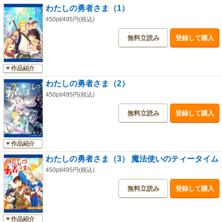
わたしの勇者さま（1）
●塚本裕美子（つかもと・ゆみこ）
蟹座。Ｂ型。趣味／千羽鶴に乗馬。好物／おいしいもの。
450pt/495円(税込)
無料立読み
登録して購入
作品紹介
わたしの勇者さま（2）
450pt/495円(税込)
無料立読み
登録して購入
作品紹介
わたしの勇者さま（3） 魔法使いのティータイム
450pt/495円(税込)
無料立読み
登録して購入
作品紹介