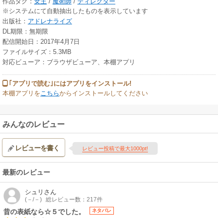
作品タグ：
女王
/
魔術師
/
ディレクター
※システムにて自動抽出したものを表示しています
出版社：
アドレナライズ
DL期限：無期限
配信開始日：2017年4月7日
ファイルサイズ：5.3MB
対応ビューア：ブラウザビューア、本棚アプリ
｢アプリで読む｣にはアプリをインストール!
本棚アプリを
こちら
からインストールしてください
みんなのレビュー
レビューを書く
レビュー投稿で最大1000pt!
最新のレビュー
シュリ
さん
(－/－)
総レビュー数：217件
昔の表紙なら☆５でした。
ネタバレ