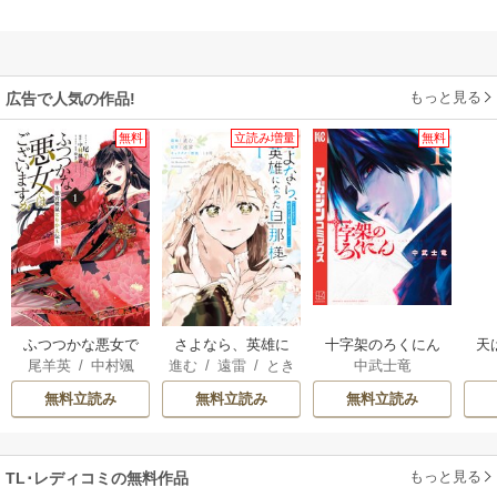
もっと見る
広告で人気の作品!
無料
立読み増量
無料
ふつつかな悪女で
さよなら、英雄に
十字架のろくにん
天
尾羊英
/
中村颯
進む
/
遠雷
/
とき
中武士竜
はございますが ～
なった旦那様 ～
希
/
ゆき哉
間
雛宮蝶鼠とりかえ
ただ祈るだけの役
無料立読み
無料立読み
無料立読み
伝～
立たずな妻のはず
でしたが……～
もっと見る
TL･レディコミの無料作品