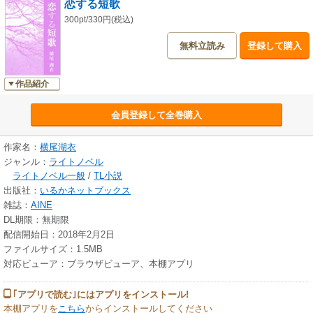
恋する短歌
300pt/330円(税込)
無料立読み
登録して購入
作品紹介
会員登録して全巻購入
作家名：
横尾湖衣
ジャンル：
ライトノベル
ライトノベル一般
/
TL小説
出版社：
いるかネットブックス
雑誌：
AINE
DL期限：無期限
配信開始日：2018年2月2日
ファイルサイズ：1.5MB
対応ビューア：ブラウザビューア、本棚アプリ
｢アプリで読む｣にはアプリをインストール!
本棚アプリを
こちら
からインストールしてください