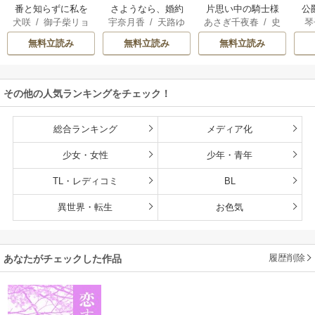
番と知らずに私を
さようなら、婚約
片思い中の騎士様
公
犬咲
/
御子柴リョ
宇奈月香
/
天路ゆ
あさぎ千夜春
/
史
琴
買った純愛こじら
者様。これにてお
に催眠術をかけた
は
ウ
うつづ
歩
せ騎士団長に運命
別れいたしましょ
ら「俺の最愛の
無料立読み
無料立読み
無料立読み
の愛を捧げられま
う【電子書籍特装
人」と激重感情を
した！
版】
ぶつけられていま
す【電子書籍特装
その他の人気ランキングをチェック！
版】
総合ランキング
メディア化
少女・女性
少年・青年
TL・レディコミ
BL
異世界・転生
お色気
履歴削除
あなたがチェックした作品