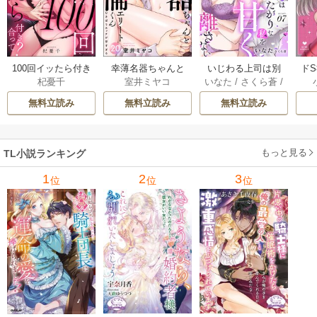
100回イッたら付き
幸薄名器ちゃんと
いじわる上司は別
ド
杞憂千
室井ミヤコ
いなた
/
さくら蒼
/
合って？ 無愛想な
絶倫エリートくん
れたがりな私を甘
を
ache
ライバル同期の溺
むさぼりエッチが
く咎めて離さない
フ
無料立読み
無料立読み
無料立読み
愛絶倫セックス
甘すぎる（分冊
【分冊版】 7巻
（分冊版） 9巻
版） 20巻
【コ
もっと見る
TL小説ランキング
1
2
3
位
位
位