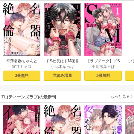
幸薄名器ちゃんと
ドS社長はドM秘書
【ラブチーク】ドS
い
室井ミヤコ
小此木葉っぱ
小此木葉っぱ
絶倫エリートくん
をいじめたい～オ
社長はドM秘書をい
さ
むさぼりエッチが
フィスでぬれとろ
じめたい～オフィ
ラ
3冊無料
立読み増量
3冊無料
甘すぎる（分冊
玩具レビュー～ 1
スでぬれとろ玩具
せの
版） 【第1話】
【電子限定漫画付
レビュー～ act.1
sod
き】
もっと見る
TL(ティーンズラブ)の最新刊