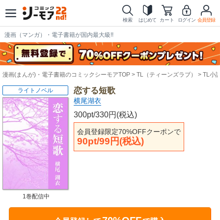
検索
はじめて
カート
ログイン
会員登録
漫画（マンガ）・電子書籍が国内最大級!!
漫画(まんが)・電子書籍のコミックシーモアTOP
TL（ティーンズラブ）
TL小
恋する短歌
ライトノベル
横尾湖衣
300pt/330円(税込)
会員登録限定70%OFFクーポンで
90pt/99円(税込)
1巻配信中