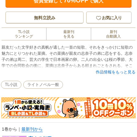
70%OFF
会員登録して
で購入
無料立読み
お気に入り
TL小説
最新刊
新刊
ランキング
を見る
自動購入
親友だった文学好きの真帆が遺した一首の短歌、それをきっかけに短歌の
魅力にとりつかれた菜摘。その菜摘が親友の志奈子の弟に恋をする。志奈
子の弟は周二、芸大の学生で日本画家の卵。二人の出会いは桜の季節、大
学での合同歌会の後に、菜摘は志奈子からある頼まれごとをされる。そこ
から毎日短歌一首をメールで周二に送る日々が始まる。お互い思いを寄せ
作品情報をもっと見る
魅かれ合っているのに、なかなか進展していかない恋の行方は……。
TL小説
ライトノベル一般
1巻から
｜
最新刊から