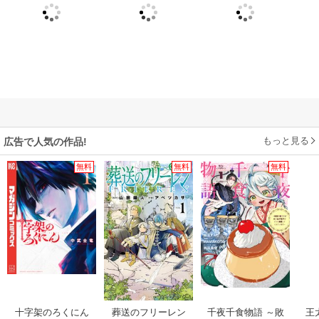
もっと見る
広告で人気の作品!
無料
無料
無料
十字架のろくにん
葬送のフリーレン
千夜千食物語 ～敗
王