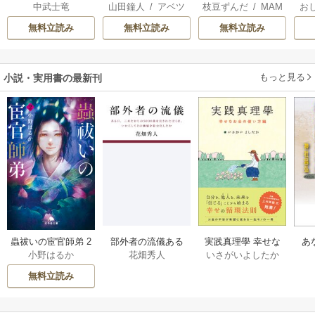
中武士竜
山田鐘人
/
アベツ
枝豆ずんだ
/
MAM
お
国の姫ですが氷の
こ
カサ
AKOTO
/
鴉羽凛燈
英
皇子殿下がどうも
無料立読み
無料立読み
無料立読み
溺愛してくれてい
す
ます～
ら
二
もっと見る
小説・実用書の最新刊
部外者の流儀ある
実践真理學 幸せな
蟲祓いの宦官師弟 2
あ
花畑秀人
いさがいよしたか
小野はるか
日、三木たかしの5
お金の使い方編 1巻
巻
せ
000曲を託されたぼ
無料立読み
くは、いかにして
その価値を最大化
したか 1巻