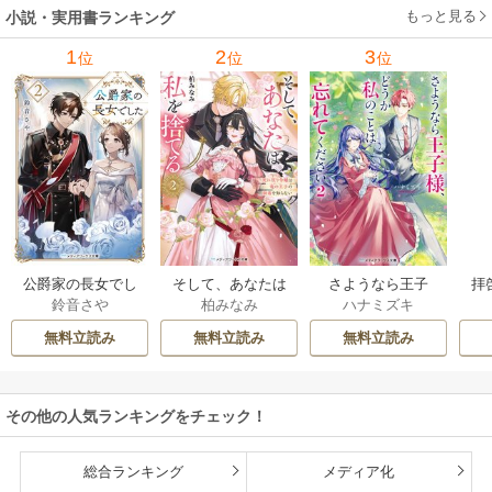
もっと見る
小説・実用書ランキング
1
2
3
位
位
位
公爵家の長女でし
そして、あなたは
さようなら王子
拝
鈴音さや
柏みなみ
ハナミズキ
た
私を捨てる
様、どうか私のこ
様
とは忘れてくださ
無料立読み
無料立読み
無料立読み
い
その他の人気ランキングをチェック！
総合ランキング
メディア化