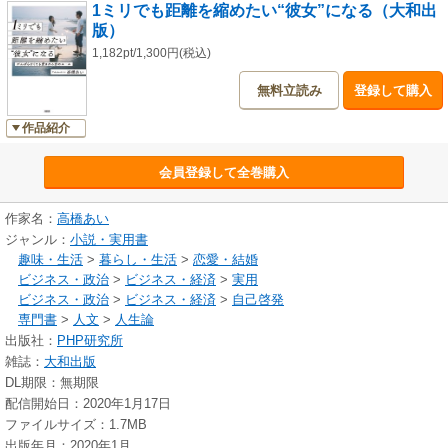
1ミリでも距離を縮めたい“彼女”になる（大和出
版）
1,182pt/1,300円(税込)
無料立読み
登録して購入
作品紹介
会員登録して全巻購入
作家名：
高橋あい
ジャンル：
小説・実用書
趣味・生活
>
暮らし・生活
>
恋愛・結婚
ビジネス・政治
>
ビジネス・経済
>
実用
ビジネス・政治
>
ビジネス・経済
>
自己啓発
専門書
>
人文
>
人生論
出版社：
PHP研究所
雑誌：
大和出版
DL期限：無期限
配信開始日：2020年1月17日
ファイルサイズ：1.7MB
出版年月：2020年1月