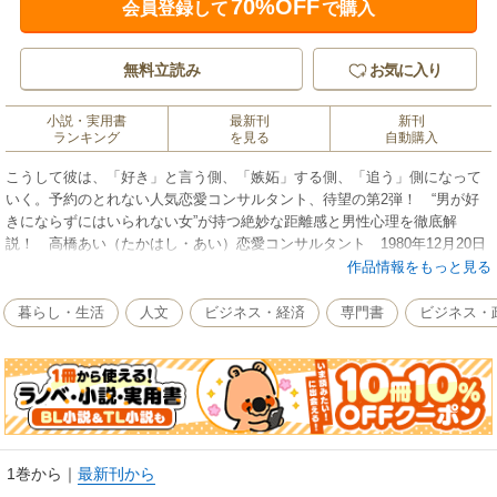
70%OFF
会員登録して
で購入
無料立読み
お気に入り
小説・実用書
最新刊
新刊
ランキング
を見る
自動購入
こうして彼は、「好き」と言う側、「嫉妬」する側、「追う」側になって
いく。予約のとれない人気恋愛コンサルタント、待望の第2弾！ “男が好
きにならずにはいられない女”が持つ絶妙な距離感と男性心理を徹底解
説！ 高橋あい（たかはし・あい）恋愛コンサルタント 1980年12月20日
生まれ。21歳で結婚・出産、24歳で離婚。男で泣いてばかりの恋愛依存体
作品情報をもっと見る
質から脱するべく、幸せになるための恋愛心理やテクニックを独学で学
び、独自のメソッドを確立する。10年間のシングルマザー生活を経て、
暮らし・生活
人文
ビジネス・経済
専門書
ビジネス・
2014年に再婚。三児の母となり、再婚から6年が経つ今でも、夫からの求愛
は止むことはなく、「大好きが止まらない！」と言わせる、“圧倒的愛され
妻”として幸せな日々を送っている。その実体験とテクニックを赤裸々に綴
ったブログは、恋愛・婚活に悩む女性たちから支持されている。開催する
個人コンサルや継続講座、セミナーは、常時予約待ちの状態。
1巻から
｜
最新刊から