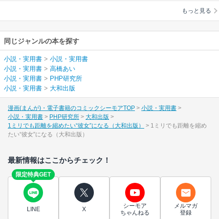
和出版）
もっと見る
同じジャンルの本を探す
小説・実用書
>
小説・実用書
小説・実用書
>
高橋あい
小説・実用書
>
PHP研究所
小説・実用書
>
大和出版
漫画(まんが)・電子書籍のコミックシーモアTOP
小説・実用書
小説・実用書
PHP研究所
大和出版
1ミリでも距離を縮めたい“彼女”になる（大和出版）
1ミリでも距離を縮め
たい“彼女”になる（大和出版）
最新情報はここからチェック！
限定特典GET
シーモア
メルマガ
LINE
X
ちゃんねる
登録