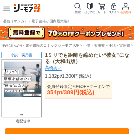
検索
はじめて
カート
ログイン
会員登録
漫画（マンガ）・電子書籍が国内最大級!!
漫画(まんが)・電子書籍のコミックシーモアTOP
小説・実用書
小説・実用書
1ミリでも距離を縮めたい“彼女”にな
小説・実用書
る（大和出版）
高橋あい
1,182pt/1,300円(税込)
会員登録限定70%OFFクーポンで
354pt/389円(税込)
1巻配信中