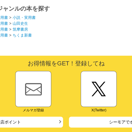
ジャンルの本を探す
実用書
>
小説・実用書
実用書
>
山田史生
実用書
>
筑摩書房
実用書
>
ちくま新書
お得情報をGET！登録してね
メルマガ登録
X(Twitter)
来店ポイント
シーモアで