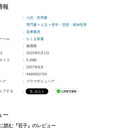
情報
：
小説・実用書
専門書
>
人文
>
哲学・思想・精神世界
：
筑摩書房
ーベル
：
ちくま新書
：
無期限
日
：
2020年5月1日
サイズ
：
0.2MB
：
2007年9月
：
448006379X
ーア
：
ブラウザビューア
ェアする
：
ュー
に読む『荘子』のレビュー