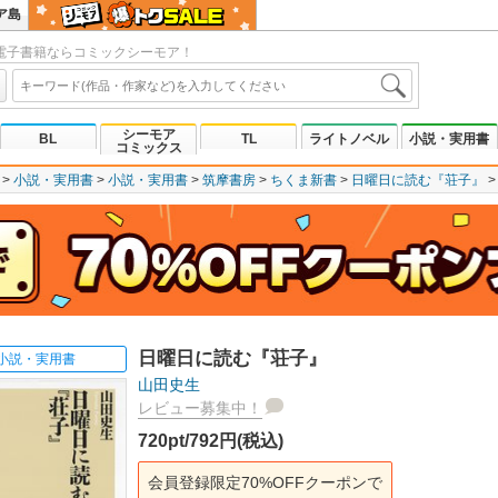
ア島
電子書籍ならコミックシーモア！
シーモア
BL
TL
ライトノベル
小説・実用書
コミックス
小説・実用書
小説・実用書
筑摩書房
ちくま新書
日曜日に読む『荘子』
日曜日に読む『荘子』
小説・実用書
山田史生
レビュー募集中！
720pt/792円(税込)
会員登録限定70%OFFクーポンで