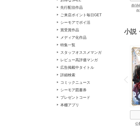
お得なSALE
自治
先行配信作品
自
スト
ご来店ポイント毎日GET
２
シーモアでポイ活
賞受賞作品
小説
メディア化作品
特集一覧
スタッフオススメマンガ
レビュー高評価マンガ
広告掲載中タイトル
o
v
詳細検索
P
r
e
i
u
コミックニュース
シーモア図書券
プレゼントコード
本棚アプリ
公