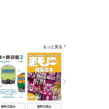
もっと見る
N
x
e
t
無料立読み
無料立読み
無料立読み