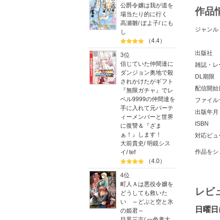
公爵令嬢は我が道を
作品
場当たり的に行く
高瀬雛
/
ぽよ子
/
にも
ジャンル
し
（4.4）
出版社
3位
信じていた仲間達に
雑誌・レ
ダンジョン奥地で殺
DL期限
されかけたがギフト
配信開始
『無限ガチャ』でレ
ベル9999の仲間達を
ファイル
手に入れて元パーテ
出版年月
ィーメンバーと世界
ISBN
に復讐＆『ざま
ぁ！』します！
対応ビュ
大前貴史
/
明鏡シス
作品をシ
イ
/
tef
（4.0）
4位
町人Ａは悪役令嬢を
レビ
どうしても救いた
い ～どぶと空と氷
日曜日
の姫君～
目黒三吉
/
一色孝太