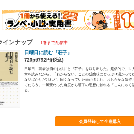
ラインナップ
1巻まで配信中！
日曜日に読む『荘子』
720pt/792円(税込)
日曜日、著者は酒のお供にと『荘子』を取り出した。超俗的で、世
章を読みながら、「わからない」ことの醍醐味にどっぷり浸かって
な話ばかりだけれど、固くなっていた頭がほぐれ、おおらかな気持
てだろう。一風変わった角度から荘子の思想に触れる「こんにゃく
る。
会員登録して全巻購入