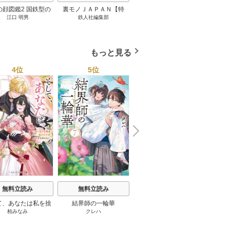
の顔図鑑2 国鉄型の
裏モノＪＡＰＡＮ【特
パナソニック コネクト
日本の
江口 明男
鉄人社編集部
上阪徹
鉄道車両 1巻
集】★超ボリューム版６
大企業をいかに変えるか
20
４０ページ★１２冊★全
1巻
国４７都道府県を代表す
る最高のフーゾク★エロ
もっと見る
トレンド年間ベスト★お
っさん５０人の体験から
4位
5位
6位
学ぶ★夢のようなエロい
楽園３０ 1巻
N
x
e
t
無料立読み
無料立読み
無料立読み
て、あなたは私を捨
結界師の一輪華
わたしの幸せな結婚
恋とは
柏みなみ
クレハ
顎木あくみ
/
月岡月穂
てる