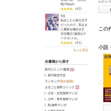
レビュー
郎
/
Parum
（4.2）
5位
転生したら第七王子
だったので、気まま
この
に魔術を極めます
石沢庸介
/
謙虚なサ
ークル
/
メル。
（4.1）
小説
もっと見る
全書籍から探す
新刊コミック/書籍
新刊発売予定
o
v
ランキング
(毎日更新)
P
r
e
i
u
まるごと無料コミック
少女・女性無料マンガ
少年・青年無料マンガ
BL無料マンガ