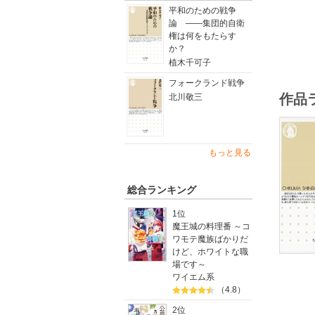
平和のための戦争
論 ――集団的自衛
権は何をもたらす
か？
植木千可子
フォークランド戦争
作品
北川敬三
もっと見る
総合ランキング
1位
魔王城の料理番 ～コ
ワモテ魔族ばかりだ
けど、ホワイトな職
場です～
ワイエム系
（4.8）
2位