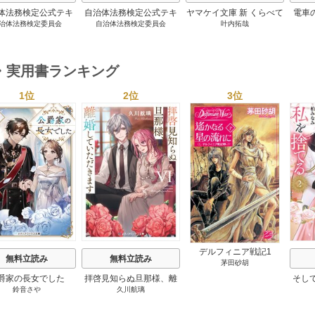
体法務検定公式テキ
自治体法務検定公式テキ
ヤマケイ文庫 新 くらべて
電車
治体法務検定委員会
自治体法務検定委員会
叶内拓哉
 政策法務編 ２０
スト 基本法務編 ２０
わかる野鳥300 1巻
６年度検定対応 1巻
２６年度検定対応 1巻
・実用書ランキング
1位
2位
3位
s
デルフィニア戦記1
無料立読み
無料立読み
茅田砂胡
爵家の長女でした
拝啓見知らぬ旦那様、離
そし
鈴音さや
久川航璃
婚していただきます