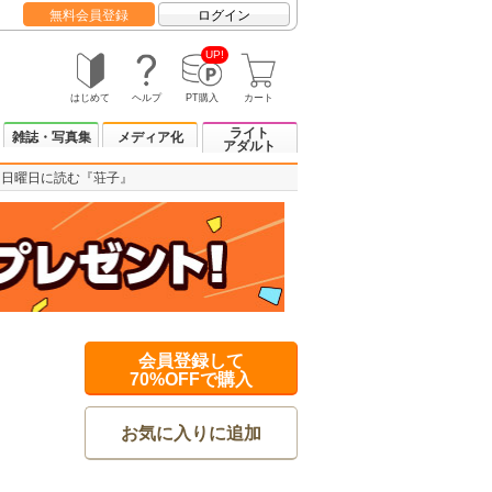
無料会員登録
ログイン
UP!
はじめて
ヘルプ
PT購入
カート
ライト
雑誌・写真集
メディア化
アダルト
日曜日に読む『荘子』
会員登録して
70%OFFで購入
お気に入りに追加