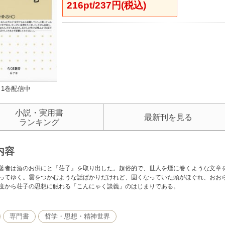
216pt/237円(税込)
1巻配信中
小説・実用書
最新刊を見る
ランキング
内容
著者は酒のお供にと『荘子』を取り出した。超俗的で、世人を煙に巻くような文章
ってゆく。雲をつかむような話ばかりだけれど、固くなっていた頭がほぐれ、おお
度から荘子の思想に触れる「こんにゃく談義」のはじまりである。
専門書
哲学・思想・精神世界