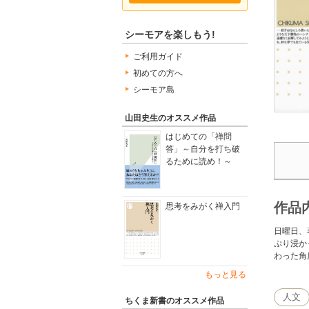
シーモアを楽しもう!
ご利用ガイド
初めての方へ
シーモア島
山田史生のオススメ作品
はじめての「禅問
答」～自分を打ち破
るために読め！～
作品
思考をみがく禅入門
日曜日、
ぷり浸か
わった角
もっと見る
人文
ちくま新書のオススメ作品