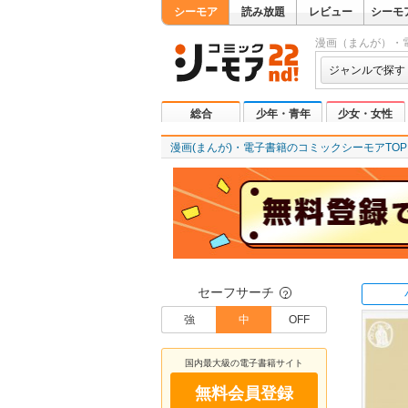
シーモア
読み放題
レビュー
シーモ
漫画（まんが）・
ジャンルで探す
総合
少年・青年
少女・女性
漫画(まんが)・電子書籍のコミックシーモアTOP
セーフサーチ
？
強
中
OFF
国内最大級の電子書籍サイト
無料会員登録