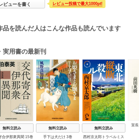
レビュー投稿で最大1000pt!
レビューを書く
作品を読んだ人はこんな作品も読んでいます
・実用書の最新刊
s
宣長
無料立読み
無料立読み
無料立読み
寄合伊那衆異聞 15巻
手下は犬だけ 3巻
西村京太郎トラベルミス