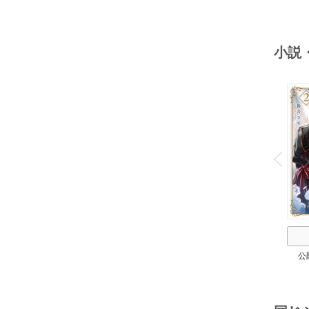
小説
o
v
P
r
e
i
u
公