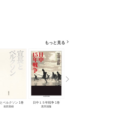
もっと見る
N
x
e
t
とベルクソン 1巻
日中１５年戦争 1巻
無料立読み
前田英樹
黒羽清隆
向島物語 1巻
便り屋