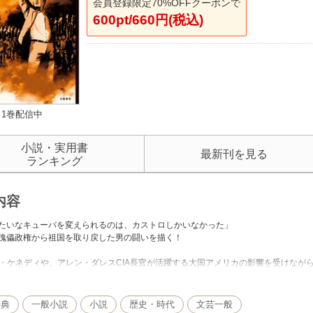
会員登録限定70%OFFクーポンで
600pt/660円(税込)
1巻配信中
小説・実用書
最新刊を見る
ランキング
内容
たいなキューバを変えられるのは、カストロしかいなかった」
傀儡政権から祖国を取り戻した男の闘いを描く！
F・ケネディや、アレン・ダレスCIA長官が活躍する大国アメリカの影響を受けなが
作るために戦った若き日のフィデルを描く！
ーバのためを思い、立ち上がったフィデル・カストロは、時の権力者・バチスタ将
特典
一般小説
小説
歴史・時代
文芸一般