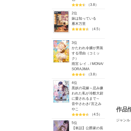
（3.8）
2位
妹は知っている
雁木万里
（4.5）
3位
かたわれ令嬢が男装
する理由（コミッ
ク）
雨宮 レイ．
/
MONA
/
SORAJIMA
（3.8）
4位
黒妖の花嫁～忌み嫌
われた私が冷酷大尉
に愛されるまで～
音中さわき
/
宮之み
作品
やこ
（4.5）
ジャンル
5位
【単話】公爵家の長