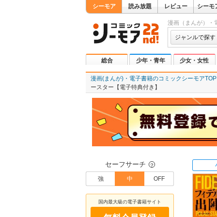
シーモア
読み放題
レビュー
シーモ
漫画（まんが）・
ジャンルで探す
総合
少年・青年
少女・女性
漫画(まんが)・電子書籍のコミックシーモアTOP
ースター【電子特典付き】
セーフサーチ
？
強
中
OFF
国内最大級の電子書籍サイト