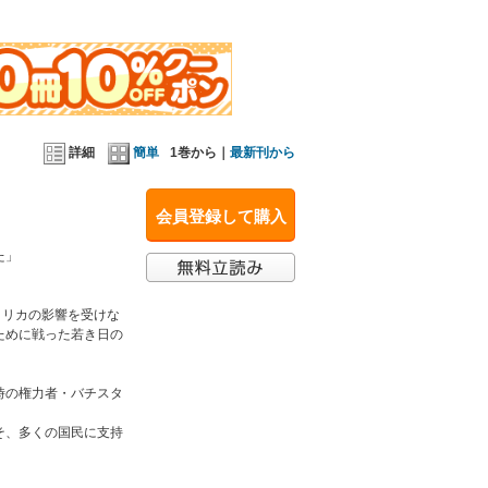
された。
トロの幼少期から青年時代を綴った『フィデル誕
詳細
簡単
1巻から｜
最新刊から
かに、本書には以下の文章を収録。
会員登録して購入
た」
メリカの影響を受けな
ために戦った若き日の
時の権力者・バチスタ
そ、多くの国民に支持