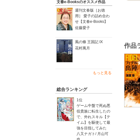
それでも
文春e-Booksのオススメ作品
キューバ
週刊文春版［お徳
用］ 愛子の詰め合わ
英雄チェ
せ【文春e-Books】
生』に続
佐藤愛子
アメリカ
【電子特
風の條 王国記 IX
作品
全電子版
花村萬月
電子版あ
【関連小
【関連小
もっと見る
【関連小
【関連小
総合ランキング
1位
ゲーム中盤で死ぬ悪
役貴族に転生したの
で、外れスキル【テ
イム】を駆使して最
強を目指してみた
八又ナガト
/
月山可
也