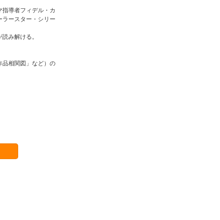
マ指導者フィデル・カ
ーラースター・シリー
が読み解ける。
作品相関図」など）の