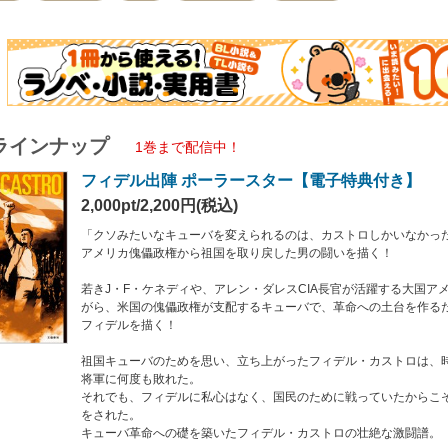
、フィデルに私心はなく、国民のために戦っていたからこそ、多くの国民に支持を
革命への礎を築いたフィデル・カストロの壮絶な激闘譜。
・ゲバラを描いた『ゲバラ覚醒』『ゲバラ漂流』、カリスマ指導者フィデル・カス
く、ポーラースター・シリーズ最新刊。
と対峙し続けた、キューバの歴史を読めば、世界の現代史が読み解ける。
典】
ラインナップ
共通の「あとがき」、付録（「海堂尊・全著作リスト」「作品相関図」など）のほ
1巻まで配信中！
フィデル出陣 ポーラースター【電子特典付き】
とがき 『フィデル出陣 ポーラースター』
文】１ 「オバマ大統領、広島訪問」
2,000pt/2,200円(税込)
文】２ 「ローマ教皇フランシスコ、広島・長崎訪問」
文】３ 「コロナ来襲」
「クソみたいなキューバを変えられるのは、カストロしかいなかっ
文】４ 「紙は神様である」
アメリカ傀儡政権から祖国を取り戻した男の闘いを描く！
若きJ・F・ケネディや、アレン・ダレスCIA長官が活躍する大国ア
がら、米国の傀儡政権が支配するキューバで、革命への土台を作る
フィデルを描く！
祖国キューバのためを思い、立ち上がったフィデル・カストロは、
将軍に何度も敗れた。
それでも、フィデルに私心はなく、国民のために戦っていたからこ
をされた。
キューバ革命への礎を築いたフィデル・カストロの壮絶な激闘譜。