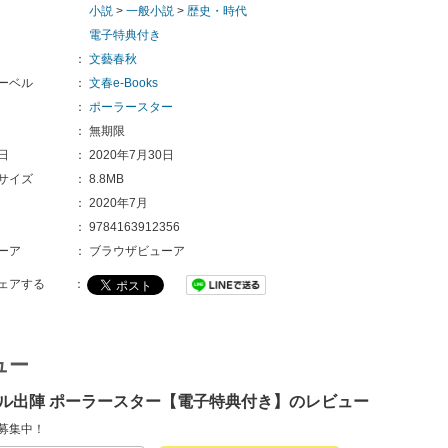
小説
>
一般小説
>
歴史・時代
電子特典付き
：
文藝春秋
ーベル
：
文春e-Books
：
ポーラースター
：
無期限
日
：
2020年7月30日
サイズ
：
8.8MB
：
2020年7月
：
9784163912356
ーア
：
ブラウザビューア
ェアする
：
ュー
ル出陣 ポーラースター【電子特典付き】のレビュー
募集中！