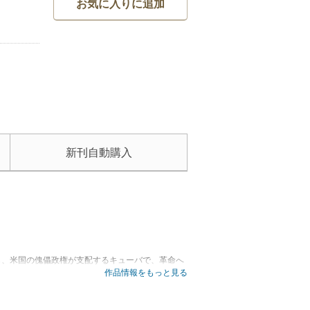
お気に入りに追加
新刊自動購入
ら、米国の傀儡政権が支配するキューバで、革命へ
作品情報をもっと見る
軍に何度も敗れた。