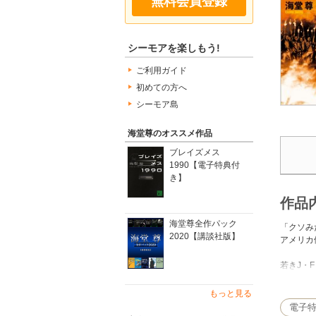
無料会員登録
シーモアを楽しもう!
ご利用ガイド
初めての方へ
シーモア島
海堂尊のオススメ作品
ブレイズメス
1990【電子特典付
き】
作品
海堂尊全作パック
「クソみ
2020【講談社版】
アメリカ
若きJ・
の土台を
もっと見る
祖国キュ
電子