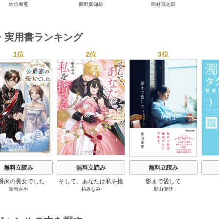
佐伯泰英
風野真知雄
西村京太郎
テリー・セレクション 2
巻
・実用書ランキング
1位
2位
3位
s
無料立読み
無料立読み
無料立読み
爵家の長女でした
そして、あなたは私を捨
影まで愛して
鈴音さや
柏みなみ
影山優佳
てる