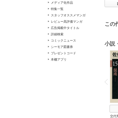
メディア化作品
特集一覧
スタッフオススメマンガ
レビュー高評価マンガ
この
広告掲載中タイトル
詳細検索
コミックニュース
小説
シーモア図書券
プレゼントコード
本棚アプリ
o
v
P
r
e
i
u
交代