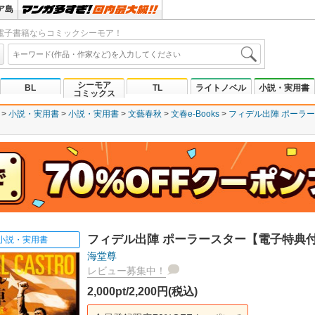
ア島
電子書籍ならコミックシーモア！
シーモア
BL
TL
ライトノベル
小説・実用書
コミックス
小説・実用書
小説・実用書
文藝春秋
文春e-Books
フィデル出陣 ポーラ
フィデル出陣 ポーラースター【電子特典
小説・実用書
海堂尊
レビュー募集中！
2,000pt/2,200円(税込)