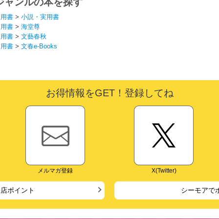
ジャンルの本を探す
実用書
>
小説・実用書
実用書
>
海堂尊
実用書
>
文藝春秋
実用書
>
文春e-Books
お得情報をGET！登録してね
メルマガ登録
X(Twitter)
来店ポイント
シーモアで