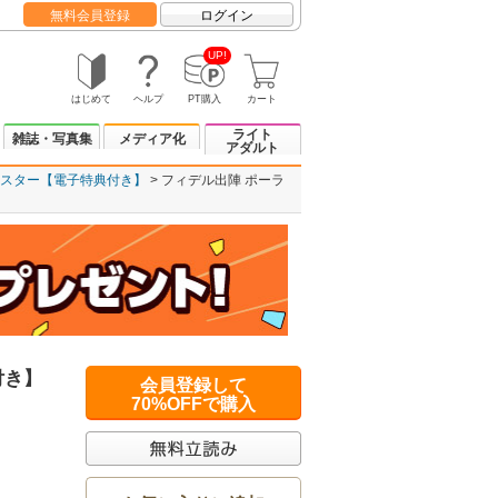
無料会員登録
ログイン
UP!
はじめて
ヘルプ
PT購入
カート
ライト
雑誌・写真集
メディア化
アダルト
ースター【電子特典付き】
フィデル出陣 ポーラ
付き】
会員登録して
70%OFFで購入