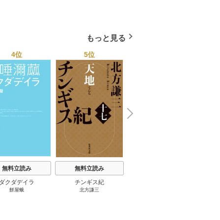
小杉健治
もっと見る
4位
5位
6位
N
x
e
t
無料立読み
無料立読み
無料立読み
ダクダデイラ
チンギス紀
東京バンドワゴン
B-PR
餅屋蛾
北方謙三
小路幸也
Ｂ
ジャラ
ディ 
ブック