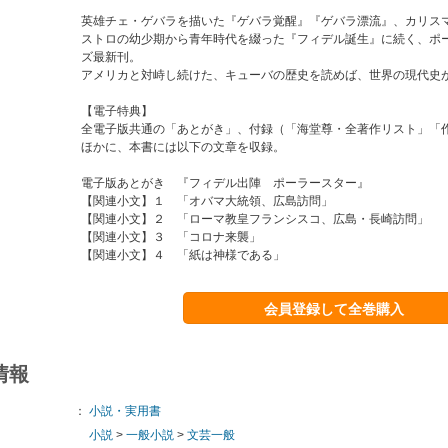
英雄チェ・ゲバラを描いた『ゲバラ覚醒』『ゲバラ漂流』、カリス
ストロの幼少期から青年時代を綴った『フィデル誕生』に続く、ポ
ズ最新刊。
アメリカと対峙し続けた、キューバの歴史を読めば、世界の現代史
【電子特典】
全電子版共通の「あとがき」、付録（「海堂尊・全著作リスト」「
ほかに、本書には以下の文章を収録。
電子版あとがき 『フィデル出陣 ポーラースター』
【関連小文】１ 「オバマ大統領、広島訪問」
【関連小文】２ 「ローマ教皇フランシスコ、広島・長崎訪問」
【関連小文】３ 「コロナ来襲」
【関連小文】４ 「紙は神様である」
会員登録して全巻購入
情報
：
小説・実用書
小説
>
一般小説
>
文芸一般