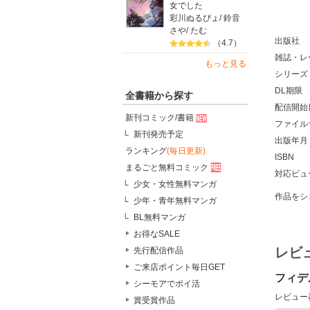
女でした
彩川ぬるぴょ
/
鈴音
さや
/
たむ
出版社
（4.7）
雑誌・レ
もっと見る
シリーズ
DL期限
全書籍から探す
配信開始
新刊コミック/書籍
ファイル
新刊発売予定
出版年月
ランキング
(毎日更新)
ISBN
まるごと無料コミック
対応ビュ
少女・女性無料マンガ
作品をシ
少年・青年無料マンガ
BL無料マンガ
お得なSALE
レビ
先行配信作品
ご来店ポイント毎日GET
フィデ
シーモアでポイ活
レビュー
賞受賞作品