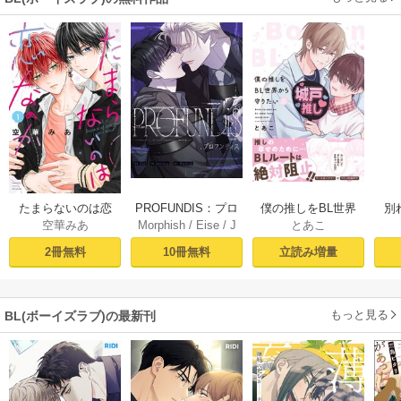
PROFUNDIS：プロ
たまらないのは恋
僕の推しをBL世界
別
Morphish
/
Eise
/
J
空華みあ
とあこ
フンディス【タテ
なのか（１）【シ
から守りたい【シ
掛
aeyoung
ヨミ】1
ーモア限定特典付
ーモア限定特典付
ミ
10冊無料
2冊無料
立読み増量
き】
き電子単行本】 上
定
巻
もっと見る
BL(ボーイズラブ)の最新刊