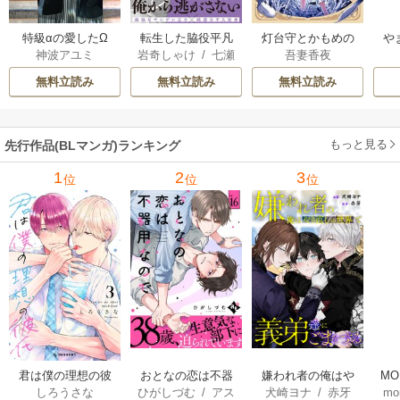
特級αの愛したΩ
転生した脇役平凡
灯台守とかもめの
や
神波アユミ
岩奇しゃけ
/
七瀬
吾妻香夜
な僕は、美形第二
子
か
おむ
王子をヤンデレに
無料立読み
無料立読み
無料立読み
してしまった【シ
ーモア限定版】
もっと見る
先行作品(BLマンガ)ランキング
1
2
3
位
位
位
君は僕の理想の彼
おとなの恋は不器
嫌われ者の俺はや
MO
しろうさな
ひがしづむ
/
アス
犬崎ヨナ
/
赤牙
mo
氏
用なので
り直しの世界で義
U