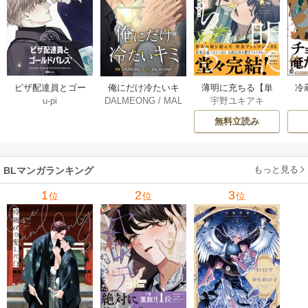
薄明に充ちる【単
冷
ピザ配達員とゴー
俺にだけ冷たいキ
宇野ユキアキ
u-pi
DALMEONG
/
MAL
行本版】 5巻
ルドパレス【タテ
ミ【タテヨミ】 34
LINFLOWER
ヨミ】 104巻
巻
無料立読み
もっと見る
BLマンガランキング
1
2
3
位
位
位