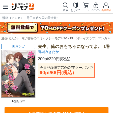
検索
はじめて
カート
ログイン
会員登録
漫画（マンガ）・電子書籍が国内最大級!!
漫画(まんが)・電子書籍のコミックシーモアTOP
BL（ボーイズラブ）マンガ
先生、俺のおもちゃになってよ。 1巻
BLマンガ
滝城みきたか
200pt/220円(税込)
会員登録限定70%OFFクーポンで
60pt/66円(税込)
1巻配信中