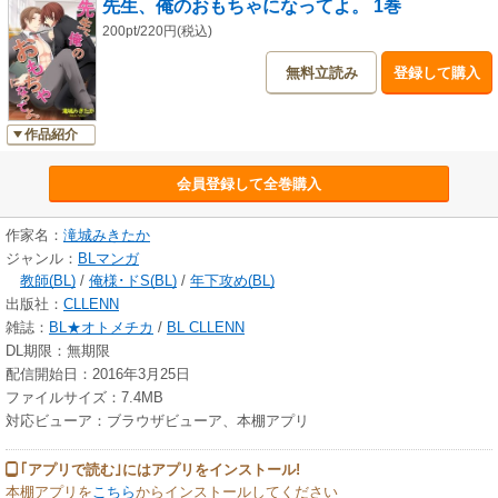
先生、俺のおもちゃになってよ。 1巻
200pt/220円(税込)
無料立読み
登録して購入
作品紹介
会員登録して全巻購入
作家名：
滝城みきたか
ジャンル：
BLマンガ
教師(BL)
/
俺様･ドS(BL)
/
年下攻め(BL)
出版社：
CLLENN
雑誌：
BL★オトメチカ
/
BL CLLENN
DL期限：無期限
配信開始日：2016年3月25日
ファイルサイズ：7.4MB
対応ビューア：ブラウザビューア、本棚アプリ
｢アプリで読む｣にはアプリをインストール!
本棚アプリを
こちら
からインストールしてください