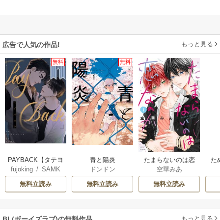
もっと見る
広告で人気の作品!
無料
無料
PAYBACK【タテヨ
青と陽炎
たまらないのは恋
た
fujoking
/
SAMK
ドンドン
空華みあ
ミ】
なのか
無料立読み
無料立読み
無料立読み
もっと見る
BL(ボーイズラブ)の無料作品