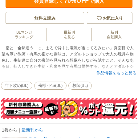
70%OFF
会員登録して
で購入
無料立読み
お気に入り
BLマンガ
最新刊
新刊
ランキング
を見る
自動購入
「指と…全然違う…っ。まるで背中に電流が走ってるみたい」真面目で人
望も厚い教師・有馬の密かな趣味は、アダルトショップで大人の玩具を物
色し、生徒達に自分の痴態を見られる想像をしながら試すこと。そんなあ
る日、転入してきた生徒・和泉を見て有馬は驚愕する。なんとアダルトシ
ョップの店員だった！そして、有馬のド変態な趣味をバラさない代わりに
作品情報をもっと見る
「いうことを聞いてほしい」と脅され…！？【初出：デイジーコミック
ス】
年下攻め(BL)
俺様･ドS(BL)
教師(BL)
1巻から
｜
最新刊から