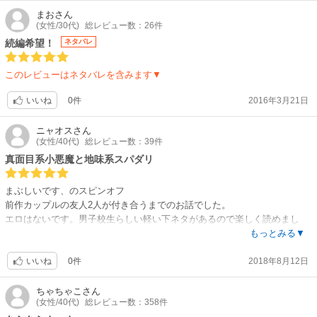
かに。前作より少しシリアスムード。杉山を守ろうとする連携プレイの見
まお
さん
(女性/30代)
総レビュー数：26件
事さに、グッとくる。設定がしっかりしているので、キャラが安定してい
ていい。BLというより、友情ものという雰囲気もあるけど、それぞれの想
続編希望！
ネタバレ
いが優しくて愛しい。こちらも前作同様キスのみ。
このレビューはネタバレを含みます▼
「やめてください、こいしいです。after」6ページ
直球の質問。
0件
2016年3月21日
いいね
★こちらはシーモア限定特典ではありませんので、ご注意を。
ニャオス
さん
(女性/40代)
総レビュー数：39件
真面目系小悪魔と地味系スパダリ
まぶしいです、のスピンオフ
前作カップルの友人2人が付き合うまでのお話でした。
エロはないです。男子校生らしい軽い下ネタがあるので楽しく読めまし
た。
もっとみる▼
また受けの子が華奢で綺麗なのですが、幼い時から苦労した人生で、それ
0件
2018年8月12日
を表に出さない精神的強さと、その無理が祟る肉体的ダメージの対比が印
いいね
象的です。魅力的なキャラ。
良質な少女漫画系BLなので、今日はエロはいいから胸キュンしたいという
ちゃちゃこ
さん
(女性/40代)
総レビュー数：358件
日に読んでいただきたい作品です。