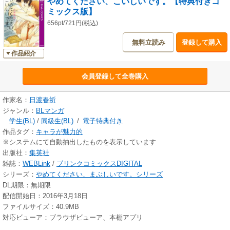
やめてください、こいしいです。【特典付きコ
ミックス版】
656pt/721円(税込)
無料立読み
登録して購入
作品紹介
会員登録して全巻購入
作家名：
日渡春祈
ジャンル：
BLマンガ
学生(BL)
/
同級生(BL)
/
電子特典付き
作品タグ：
キャラが魅力的
※システムにて自動抽出したものを表示しています
出版社：
集英社
雑誌：
WEBLink
/
ブリンクコミックスDIGITAL
シリーズ：
やめてください、まぶしいです。シリーズ
DL期限：無期限
配信開始日：2016年3月18日
ファイルサイズ：40.9MB
対応ビューア：ブラウザビューア、本棚アプリ