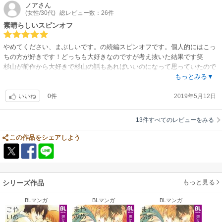
ノア
さん
(女性/30代)
総レビュー数：26件
素晴らしいスピンオフ
やめてください、まぶしいです。の続編スピンオフです。個人的にはこっ
ちの方が好きです！どっちも大好きなのですが考え抜いた結果です笑
杉山が前作から大好きで杉山の話もあればいいのになって思っていたので
配信日に即買って読ませてもらいました！
もっとみる▼
本当期待を裏切らない！
0件
2019年5月12日
相当ハードル上げて読んでたんですけど少女漫画好きの方には間違いない
いいね
かと。
前作もでしたがこちらも胸きゅんしっぱなし！
13件すべてのレビューをみる
ぴゅあっぴゅあ求めますってときとか胸きゅん好き、少女漫画好きって方
にオススメしたい作品です！！
この作品をシェアしよう
もっと見る
シリーズ作品
BLマンガ
BLマンガ
BLマンガ