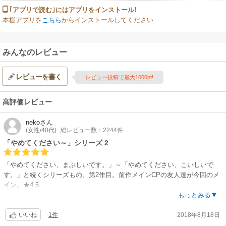
｢アプリで読む｣にはアプリをインストール!
本棚アプリを
こちら
からインストールしてください
みんなのレビュー
レビューを書く
レビュー投稿で最大1000pt!
高評価レビュー
neko
さん
(女性/40代)
総レビュー数：2244件
「やめてください～」シリーズ 2
「やめてください、まぶしいです。」～「やめてください、こいしいで
す。」と続くシリーズもの、第2作目。前作メインCPの友人達が今回のメ
イン。★4.5
もっとみる▼
「やめてください、こいしいです。」1,2,3,4,最終話前後編
1件
2018年8月18日
前作から1年後、古賀と佐々野の友人、日比谷と杉山がメインのお話。杉
いいね
山の過去を知る転入生・堤が現れて、語られてなかった杉山の過去が明ら