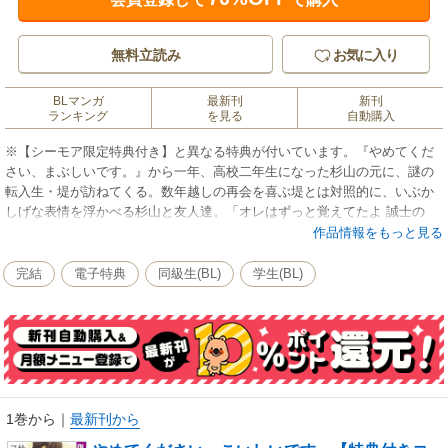
無料立読み
お気に入り
BLマンガ
最新刊
新刊
ランキング
を見る
自動購入
※【シーモア限定特典付き】と異なる特典が付いています。『やめてくだ
さい、まぶしいです。』から一年、高校二年生になった杉山の元に、謎の
転入生・堤が訪ねてくる。数年越しの再会を喜ぶ堤とは対照的に、いぶか
しげな表情を浮かべる杉山と友人達。「オレはずっと覚えてたよ 誠士の
事」そう告げる堤の笑顔は、何処か含みのあるものだった。一人で抱え込
作品情報をもっと見る
む杉山に手を差し伸べる日比谷と、日比谷の優しさを拒む杉山。そして、
杉山にゆっくりと近付いていく堤。 複雑な三人の関係の行方は──…？
完結
電子特典
同級生(BL)
学生(BL)
1巻から
｜
最新刊から