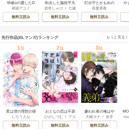
特級αの愛したΩ
転生した脇役平凡
灯台守とかもめの
や
神波アユミ
岩奇しゃけ
/
七瀬
吾妻香夜
な僕は、美形第二
子
か
おむ
王子をヤンデレに
無料立読み
無料立読み
無料立読み
してしまった【シ
ーモア限定版】
もっと見る
先行作品(BLマンガ)ランキング
1
2
3
位
位
位
君は僕の理想の彼
おとなの恋は不器
嫌われ者の俺はや
MO
しろうさな
ひがしづむ
/
アス
犬崎ヨナ
/
赤牙
mo
氏
用なので
り直しの世界で義
U
ティル編集部
弟達にごまをする
無料立読み
無料立読み
無料立読み
（分冊版）