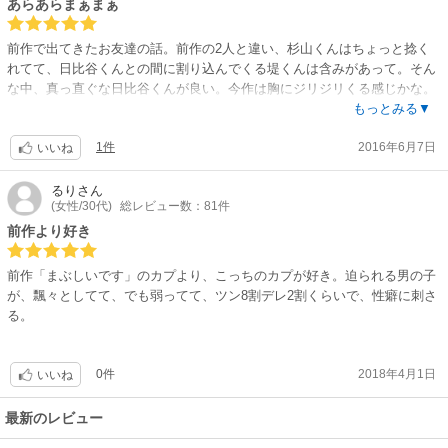
あらあらまぁまぁ
前作で出てきたお友達の話。前作の2人と違い、杉山くんはちょっと捻く
れてて、日比谷くんとの間に割り込んでくる堤くんは含みがあって。そん
な中、真っ直ぐな日比谷くんが良い。今作は胸にジリジリくる感じかな。
表紙絵の抱っこされてる杉山くん、中扉で全身バージョンあるけど可愛過
もっとみる▼
ぎてニヤけたわ！そして今作もキス止まり。エロは求めちゃダメなの
1件
2016年6月7日
よ…。
いいね
るり
さん
(女性/30代)
総レビュー数：81件
前作より好き
前作「まぶしいです」のカプより、こっちのカプが好き。迫られる男の子
が、飄々としてて、でも弱ってて、ツン8割デレ2割くらいで、性癖に刺さ
る。
0件
2018年4月1日
いいね
最新のレビュー