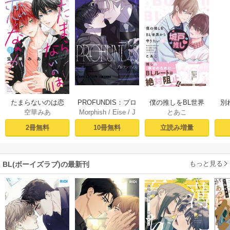
PROFUNDIS：プロ
たまらないのは恋
僕の推しをBL世界
別
Morphish
/
Eise
/
J
空華みあ
とあこ
フンディス【タテ
なのか（１）【シ
から守りたい【シ
掛
aeyoung
ヨミ】1
ーモア限定特典付
ーモア限定特典付
ミ
10冊無料
2冊無料
立読み増量
き】
き電子単行本】 上
定
巻
もっと見る
BL(ボーイズラブ)の最新刊