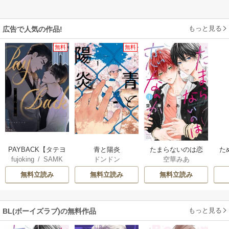
もっと見る
広告で人気の作品!
無料
無料
PAYBACK【タテヨ
青と陽炎
たまらないのは恋
た
fujoking
/
SAMK
ドンドン
空華みあ
ミ】
なのか
無料立読み
無料立読み
無料立読み
もっと見る
BL(ボーイズラブ)の無料作品