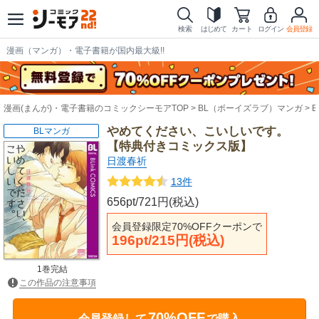
検索
はじめて
カート
ログイン
会員登録
漫画（マンガ）・電子書籍が国内最大級!!
漫画(まんが)・電子書籍のコミックシーモアTOP
BL（ボーイズラブ）マンガ
やめてください、こいしいです。
BLマンガ
【特典付きコミックス版】
日渡春祈
13件
656pt/721円(税込)
会員登録限定70%OFFクーポンで
196pt/215円(税込)
1巻完結
この作品の注意事項
70%OFF
会員登録して
で購入