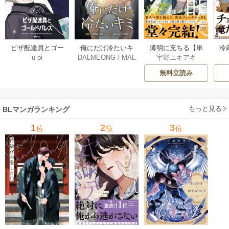
薄明に充ちる【単
冷
ピザ配達員とゴー
俺にだけ冷たいキ
宇野ユキアキ
u-pi
DALMEONG
/
MAL
行本版】 5巻
ルドパレス【タテ
ミ【タテヨミ】 34
LINFLOWER
ヨミ】 104巻
巻
無料立読み
もっと見る
BLマンガランキング
1
2
3
位
位
位