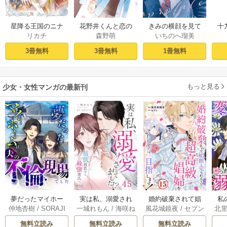
星降る王国のニナ
花野井くんと恋の
きみの横顔を見て
十
リカチ
森野萌
いちのへ瑠美
（１）
病（１）
いた（１）
せ
3冊無料
3冊無料
1冊無料
もっと見る
少女・女性マンガの最新刊
夢だったマイホー
実は私、溺愛され
婚約破棄されて娼
私
仲地杏樹
/
SORAJI
一城れもん
/
海咲ね
風花城鏡夜
/
セブン
北
ムは夫の不倫現場
てました！？ ～
館に売られる（予
MA
むる
でした【分冊版】 5
最低彼氏から最強
定）なので、超高
ね
無料立読み
無料立読み
無料立読み