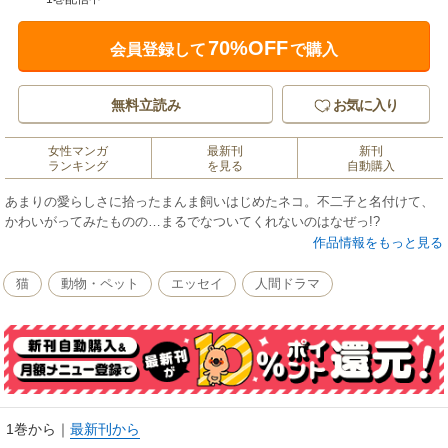
70%OFF
会員登録して
で購入
無料立読み
お気に入り
女性マンガ
最新刊
新刊
ランキング
を見る
自動購入
あまりの愛らしさに拾ったまんま飼いはじめたネコ。不二子と名付けて、
かわいがってみたものの…まるでなついてくれないのはなぜっ!?
作品情報をもっと見る
猫
動物・ペット
エッセイ
人間ドラマ
1巻から
｜
最新刊から