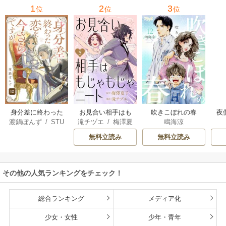
1
2
3
位
位
位
身分差に終わった
お見合い相手はも
吹きこぼれの春
夜
渡鍋ぽんず
/
STU
滝チヅエ
/
梅澤夏
鳴海涼
恋を、今さらです
じゃもじゃニート
は
DIO ZOON
子（エブリスタ）
が。
さ
無料立読み
無料立読み
その他の人気ランキングをチェック！
総合ランキング
メディア化
少女・女性
少年・青年