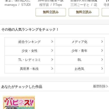
妻よ、僕の恋人に
16年目の復讐～奴
生後0ヶ月の最強魔
【
mamaya
/
STUDI
桜宇宙
/
FTops
三河ごーすと
/
花
寺
なってくれません
らを地獄に送るま
王 食べるだけ強
解
O ZOON
房雪
/
マップ
か？
で
くなるチート能力
無料立読み
無料立読み
持ち転生者だけど
赤ちゃんなので英
雄たちの母乳で成
その他の人気ランキングをチェック！
長して無双します
総合ランキング
メディア化
少女・女性
少年・青年
TL・レディコミ
BL
異世界・転生
お色気
履歴削除
あなたがチェックした作品