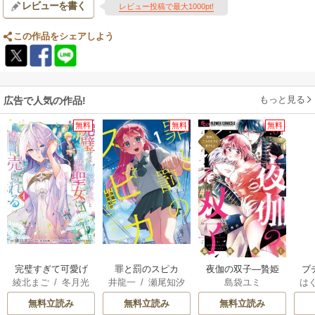
レビューを書く
レビュー投稿で最大1000pt!
この作品をシェアしよう
もっと見る
広告で人気の作品!
無料
無料
無料
完璧すぎて可愛げ
罪と罰のスピカ
夜伽の双子―贄姫
ブ
綾北まご
/
冬月光
井龍一
/
瀬尾知汐
島袋ユミ
は
がないと婚約破棄
は二人の王子に愛
復
輝
/
昌未
お
された聖女は隣国
される―
無料立読み
無料立読み
無料立読み
に売られる