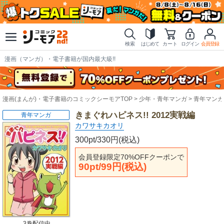
検索
はじめて
カート
ログイン
会員登録
漫画（マンガ）・電子書籍が国内最大級!!
漫画(まんが)・電子書籍のコミックシーモアTOP
少年・青年マンガ
青年マンガ
きまぐれハピネス!! 2012実戦編
青年マンガ
カワサキカオリ
300pt/330円(税込)
会員登録限定70%OFFクーポンで
90pt/99円(税込)
3巻配信中