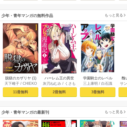
もっと見る
少年・青年マンガの無料作品
脱獄のカザリヤ (1)
ハーレム王の異世
学園騎士のレベル
醜
天下雌子
/
CHIEKO
灰刃ねむみ
/
くさも
三上康明
/
白石識
サ
界プレス漫遊記 ～
アップ！レベル100
同
ち
最強無双のおじさ
0超えの転生者、落
皇
11冊無料
2冊無料
3冊無料
んはあらゆる種族
ちこぼれクラスに
喪
を嫁にする～（コ
入学。そして、
ミック） 1巻
（コミック） ： 1
もっと見る
少年・青年マンガの最新刊