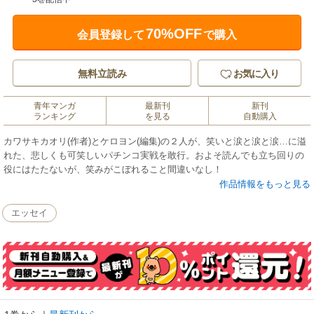
70%OFF
会員登録して
で購入
無料立読み
お気に入り
青年マンガ
最新刊
新刊
ランキング
を見る
自動購入
カワサキカオリ(作者)とケロヨン(編集)の２人が、笑いと涙と涙と涙…に溢
れた、悲しくも可笑しいパチンコ実戦を敢行。およそ読んでも立ち回りの
役にはたたないが、笑みがこぼれること間違いなし！
作品情報をもっと見る
エッセイ