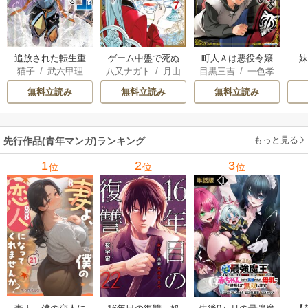
追放された転生重
ゲーム中盤で死ぬ
町人Ａは悪役令嬢
猫子
/
武六甲理
八又ナガト
/
月山
目黒三吉
/
一色孝
騎士はゲーム知識
悪役貴族に転生し
をどうしても救い
衣
/
じゃいあん
可也
太郎
/
Parum
で無双する
たので、外れスキ
たい ～どぶと空
無料立読み
無料立読み
無料立読み
ル【テイム】を駆
と氷の姫君～
使して最強を目指
してみた
もっと見る
先行作品(青年マンガ)ランキング
1
2
3
位
位
位