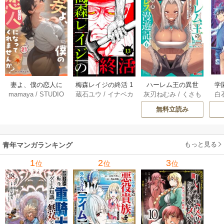
妻よ、僕の恋人に
梅森レイジの終活 1
ハーレム王の異世
学
mamaya
/
STUDIO
蔵石ユウ
/
イナベカ
灰刃ねむみ
/
くさも
白
なってくれません
3巻
界プレス漫遊記 ～
アッ
ZOON
ズ
/
STUDIO ZOON
ち
か？ 21巻
最強無双のおじさ
0
無料立読み
んはあらゆる種族
ち
を嫁にする～（コ
ミック） 6巻
（
もっと見る
青年マンガランキング
1
2
3
位
位
位