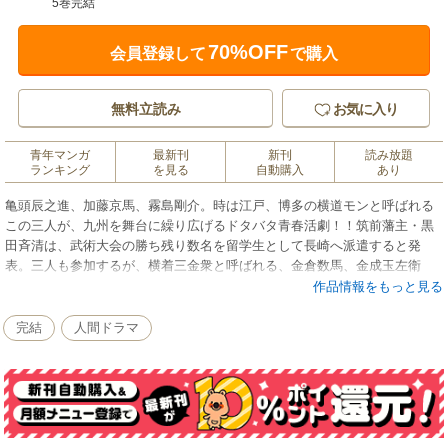
5巻完結
70%OFF
会員登録して
で購入
無料立読み
お気に入り
青年マンガ
最新刊
新刊
読み放題
ランキング
を見る
自動購入
あり
亀頭辰之進、加藤京馬、霧島剛介。時は江戸、博多の横道モンと呼ばれる
この三人が、九州を舞台に繰り広げるドタバタ青春活劇！！筑前藩主・黒
田斉清は、武術大会の勝ち残り数名を留学生として長崎へ派遣すると発
表。三人も参加するが、横着三金衆と呼ばれる、金倉数馬、金成玉左衛
門、金高香の三人に邪魔をされる・・・。
作品情報をもっと見る
完結
人間ドラマ