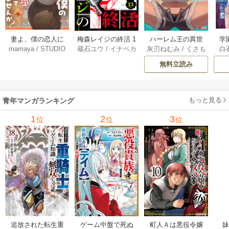
妻よ、僕の恋人に
梅森レイジの終活 1
ハーレム王の異世
学
mamaya
/
STUDIO
蔵石ユウ
/
イナベカ
灰刃ねむみ
/
くさも
白
なってくれません
3巻
界プレス漫遊記 ～
アッ
ZOON
ズ
/
STUDIO ZOON
ち
か？ 21巻
最強無双のおじさ
0
無料立読み
んはあらゆる種族
ち
を嫁にする～（コ
ミック） 6巻
（
もっと見る
青年マンガランキング
1
2
3
位
位
位
追放された転生重
ゲーム中盤で死ぬ
町人Ａは悪役令嬢