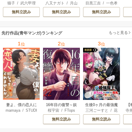
猫子
/
武六甲理
八又ナガト
/
月山
目黒三吉
/
一色孝
騎士はゲーム知識
悪役貴族に転生し
をどうしても救い
衣
/
じゃいあん
可也
太郎
/
Parum
で無双する
たので、外れスキ
たい ～どぶと空
無料立読み
無料立読み
無料立読み
ル【テイム】を駆
と氷の姫君～
使して最強を目指
してみた
もっと見る
先行作品(青年マンガ)ランキング
1
2
3
位
位
位
妻よ、僕の恋人に
16年目の復讐～奴
生後0ヶ月の最強魔
【
mamaya
/
STUDI
桜宇宙
/
FTops
三河ごーすと
/
花
寺
なってくれません
らを地獄に送るま
王 食べるだけ強
解
O ZOON
房雪
/
マップ
か？
で
くなるチート能力
無料立読み
無料立読み
持ち転生者だけど
赤ちゃんなので英