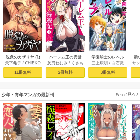
脱獄のカザリヤ (1)
ハーレム王の異世
学園騎士のレベル
醜
天下雌子
/
CHIEKO
灰刃ねむみ
/
くさも
三上康明
/
白石識
サ
界プレス漫遊記 ～
アップ！レベル100
同
ち
最強無双のおじさ
0超えの転生者、落
皇
11冊無料
2冊無料
3冊無料
んはあらゆる種族
ちこぼれクラスに
喪
を嫁にする～（コ
入学。そして、
ミック） 1巻
（コミック） ： 1
もっと見る
少年・青年マンガの最新刊