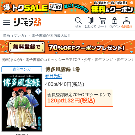
検索
はじめて
カート
ログイン
会員登録
漫画（マンガ）・電子書籍が国内最大級!!
漫画(まんが)・電子書籍のコミックシーモアTOP
少年・青年マンガ
青年マンガ
博多風雲録 1巻
青年マンガ
春日光広
400pt/440円(税込)
会員登録限定70%OFFクーポンで
120pt/132円(税込)