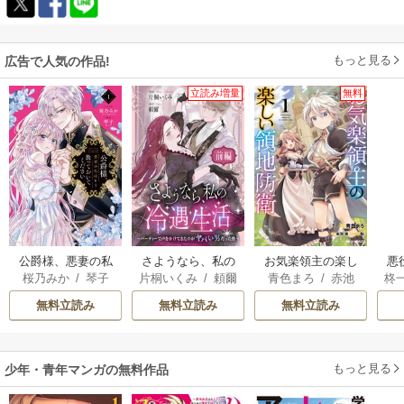
もっと見る
広告で人気の作品!
立読み増量
無料
公爵様、悪妻の私
さようなら、私の
お気楽領主の楽し
悪
桜乃みか
/
琴子
片桐いくみ
/
頼爾
青色まろ
/
赤池
柊
はもう放っておい
冷遇生活 ～パーテ
い領地防衛
オ
宗
/
転
てください
ィーで声をかけて
女
無料立読み
無料立読み
無料立読み
きたのがヤバい男
真
だった件
もっと見る
少年・青年マンガの無料作品