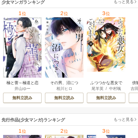
もっと見る
少女マンガランキング
1
2
3
位
位
位
極と蕾～極道と恋
その男、沼につ
ふつつかな悪女で
傍
井山ゆー
相川ヒロ
尾羊英
/
中村颯
吉
を知らない人妻と
き。
はございますが ～
限
希
/
ゆき哉
～
雛宮蝶鼠とりかえ
無料立読み
無料立読み
無料立読み
伝～
もっと見る
先行作品(少女マンガ)ランキング
1
2
3
位
位
位