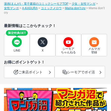
漫画(まんが)・電子書籍のコミックシーモアTOP
少女・女性マンガ
女性マンガ
A-KAGURA
コミックメロウ
Mama don’t cry
Mama don’t
cry
最新情報はここからチェック！
限定特典GET
シーモア
メルマガ
LINE
X
ちゃんねる
登録
お得にポイントゲット！
ご来店ポイント
シーモアでポイ活