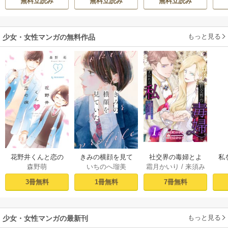
無料立読み
無料立読み
無料立読み
きたのがヤバい男
溺愛されています
だった件
もっと見る
少女・女性マンガの無料作品
社交界の毒婦とよ
花野井くんと恋の
きみの横顔を見て
私
霜月かいり
/
来須み
森野萌
いちのへ瑠美
ばれる私～素敵な
病（１）
いた（１）
かん
辺境伯令息に腕を
［ば
7冊無料
3冊無料
1冊無料
折られたので、責
任とってもらいま
す～［ばら売り］
もっと見る
第1話
少女・女性マンガの最新刊