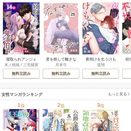
幼
寝取られアンジェ
君を映して離さな
夜明けを乞うけも
木ノ枝純
/
三毛猫寅
月本弓
堤翔
ニカと鬼畜伯爵
い[ばら売り] 25巻
のたち[ばら売り] 2
次
［ばら売り］ 14巻
8-29巻
無料立読み
無料立読み
無料立読み
もっと見る
女性マンガランキング
1
2
3
位
位
位