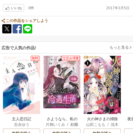
た感じです。
0件
2017年3月5日
いいね
この作品をシェアしよう
もっと見る
広告で人気の作品!
無料
立読み増量
主人恋日記
さようなら、私の
火の神さまの掃除
夜
吉永ゆう
片桐いくみ
/
頼爾
山田こもも
/
浅木
冷遇生活 ～パーテ
人ですが、いつの
は
伊都
/
SNC
ィーで声をかけて
間にか花嫁として