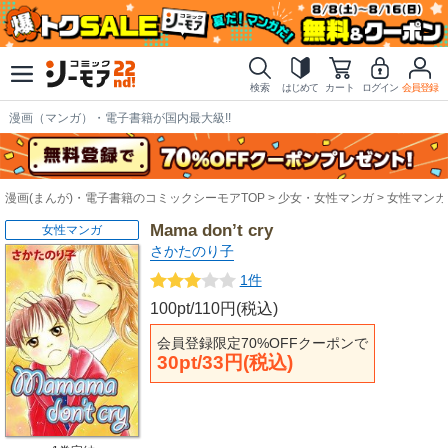
検索
はじめて
カート
ログイン
会員登録
漫画（マンガ）・電子書籍が国内最大級!!
漫画(まんが)・電子書籍のコミックシーモアTOP
少女・女性マンガ
女性マンガ
Mama don’t cry
女性マンガ
さかたのり子
1件
100pt/110円(税込)
会員登録限定70%OFFクーポンで
30pt/33円(税込)