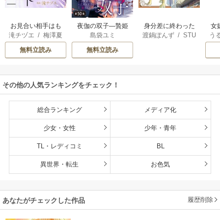
お見合い相手はも
夜伽の双子―贄姫
身分差に終わった
女
滝チヅエ
/
梅澤夏
島袋ユミ
渡鍋ぽんず
/
STU
う
じゃもじゃニート
は二人の王子に愛
恋を、今さらです
一
子（エブリスタ）
DIO ZOON
される―【マイク
が。
無料立読み
無料立読み
ロ】
その他の人気ランキングをチェック！
総合ランキング
メディア化
少女・女性
少年・青年
TL・レディコミ
BL
異世界・転生
お色気
履歴削除
あなたがチェックした作品