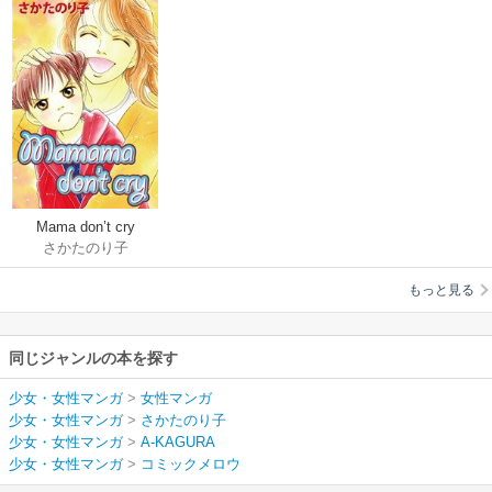
Mama don’t cry
さかたのり子
もっと見る
同じジャンルの本を探す
少女・女性マンガ
>
女性マンガ
少女・女性マンガ
>
さかたのり子
少女・女性マンガ
>
A-KAGURA
少女・女性マンガ
>
コミックメロウ