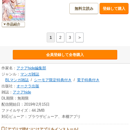
無料立読み
登録して購入
作品紹介
1
2
3
>
会員登録して全巻購入
作家名：
アクアhide編集部
ジャンル：
マンガ雑誌
BLマンガ雑誌
/
シーモア限定特典付き
/
電子特典付き
出版社：
オークラ出版
雑誌：
アクアhide
DL期限：無期限
配信開始日：2019年2月15日
ファイルサイズ：44.2MB
対応ビューア：ブラウザビューア、本棚アプリ
｢アプリで読む｣にはアプリをインストール!