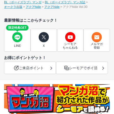
BL（ボーイズラブ）マンガ
BL（ボーイズラブ）マンガ誌
オークラ出版
アクアhide
アクアhide
アクアhide Vol.30
最新情報はここからチェック！
限定特典GET
シーモア
メルマガ
LINE
X
ちゃんねる
登録
お得にポイントゲット！
ご来店ポイント
シーモアでポイ活