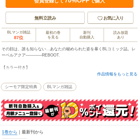
70%OFF
会員登録して
で購入
無料立読み
お気に入り
BLマンガ雑誌
最初の巻
新刊
読み放題
87位
を見る
自動購入
あり
その顔は、誰も知らない…あなたの秘められた姿を暴くBLコミック誌。レ
ーベルアクア――――REBOOT.
【カラー付き】
こいでみえこ×菅野 彰［闇に哭く光～Undercover Cop～］
作品情報をもっと見る
魔王となった唐橋は、亡くなった大事な人の復讐に動き出そうとする。そ
んな中、マリアが人質となり……!?
シーモア限定特典
BLマンガ雑誌
【大好評連載】
木内結子［傷口にはキスで啼かせて]
常盤に自分が役者だと知られていたことにショックを受ける望月。その
頃、常盤の店に鈴原は訪ねに来て…?
園家あきる［君と見たナナイロスペクトラム］
1巻から
｜
最新刊から
「今なら、抱ける気がする」急激に縮まるふたりの距離に、心が浮つくの