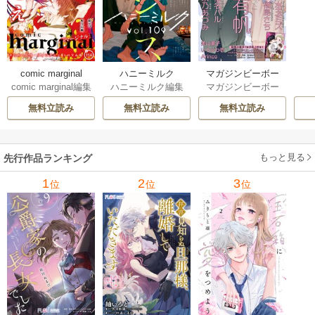
comic marginal
ハニーミルク
マガジンビーボー
comic marginal編集
ハニーミルク編集
マガジンビーボー
イ
部
部
イ編集部
無料立読み
無料立読み
無料立読み
もっと見る
先行作品ランキング
1
2
3
位
位
位