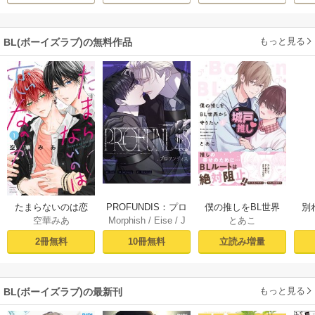
もっと見る
BL(ボーイズラブ)の無料作品
PROFUNDIS：プロ
たまらないのは恋
僕の推しをBL世界
別
Morphish
/
Eise
/
J
空華みあ
とあこ
フンディス【タテ
なのか（１）【シ
から守りたい【シ
掛
aeyoung
ヨミ】1
ーモア限定特典付
ーモア限定特典付
ミ
10冊無料
2冊無料
立読み増量
き】
き電子単行本】 上
定
巻
もっと見る
BL(ボーイズラブ)の最新刊