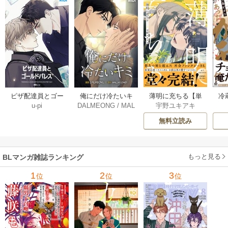
薄明に充ちる【単
冷
ピザ配達員とゴー
俺にだけ冷たいキ
宇野ユキアキ
u-pi
DALMEONG
/
MAL
行本版】 5巻
ルドパレス【タテ
ミ【タテヨミ】 34
LINFLOWER
ヨミ】 104巻
巻
無料立読み
もっと見る
BLマンガ雑誌ランキング
1
2
3
位
位
位