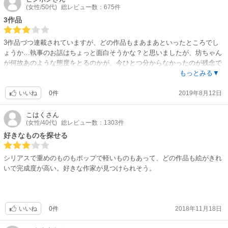
(女性/50代)
総レビュー数：675件
3作品
3作品づつ連載されていますが、どの作品もまあまあといったところでし
ょうか…執事のお話はちょっと面白そうかな？と思いましたが、坊ちゃん
が何故あのような態度をとるのかが、今ひとつ分からなかったのが残念で
した。3作品300円という値段設定はいいと思うので、今後に期待したいと
もっとみる▼
思います。
0件
2019年8月12日
いいね
こはく
さん
(女性/40代)
総レビュー数：1303件
好きなものを探せる
シリアスで重めのものもポップで軽いものもあって、どの作品も絵がきれ
いで完成度が高い。好きな作家が見つけられそう。
0件
2018年11月18日
いいね