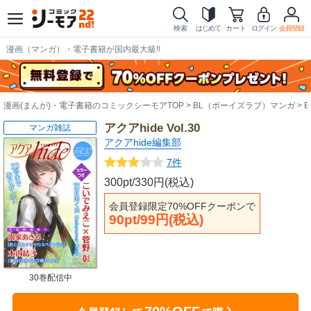
検索
はじめて
カート
ログイン
会員登録
漫画（マンガ）・電子書籍が国内最大級!!
漫画(まんが)・電子書籍のコミックシーモアTOP
BL（ボーイズラブ）マンガ
アクアhide Vol.30
マンガ雑誌
アクアhide編集部
7件
300pt/330円(税込)
会員登録限定70%OFFクーポンで
90pt/99円(税込)
30巻配信中