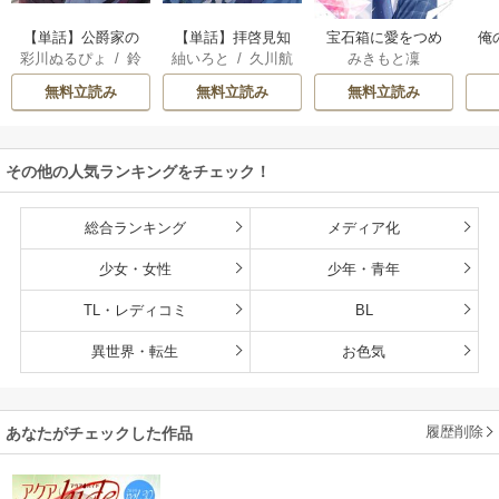
【単話】公爵家の
【単話】拝啓見知
宝石箱に愛をつめ
俺
彩川ぬるぴょ
/
鈴
紬いろと
/
久川航
みきもと凜
長女でした
らぬ旦那様、離婚
よう
音さや
/
たむ
璃
/
あいるむ
していただきます
無料立読み
無料立読み
無料立読み
その他の人気ランキングをチェック！
総合ランキング
メディア化
少女・女性
少年・青年
TL・レディコミ
BL
異世界・転生
お色気
履歴削除
あなたがチェックした作品