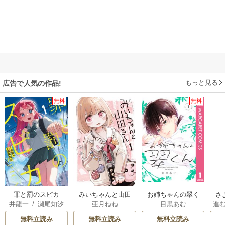
もっと見る
広告で人気の作品!
無料
無料
罪と罰のスピカ
みいちゃんと山田
お姉ちゃんの翠く
さ
井龍一
/
瀬尾知汐
亜月ねね
目黒あむ
進
さん
ん
な
た
無料立読み
無料立読み
無料立読み
立