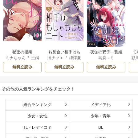
秘密の授業
お見合い相手はも
夜伽の双子―贄姫
【
ミナちゃん
/
王鋼
滝チヅエ
/
梅澤夏
島袋ユミ
彩
じゃもじゃニート
は二人の王子に愛
鉄
子（エブリスタ）
される―【マイク
無料立読み
無料立読み
無料立読み
ロ】
その他の人気ランキングをチェック！
総合ランキング
メディア化
少女・女性
少年・青年
TL・レディコミ
BL