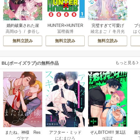
婚約破棄された崖
HUNTER×HUNTER
完璧すぎて可愛げ
ブ
高岡ゆう
/
参谷し
冨樫義博
綾北まご
/
冬月光
は
っぷち令嬢は、帝
モノクロ版
がないと婚約破棄
復
のぶ
/
雲屋ゆきお
輝
/
昌未
お
国の皇弟殿下と結
された聖女は隣国
無料立読み
無料立読み
無料立読み
ばれる
に売られる
もっと見る
BL(ボーイズラブ)の無料作品
ぞんBITCH!!! 第1話
最
またね、神様 Res
アフター・ミッド
nぽぽ
ヴヤマ
にむまひろ
し
tart［ばら売り］
ナイト・スキン