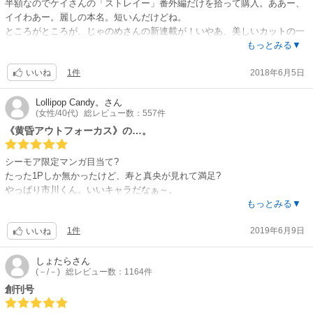
半額なのでケイさんの「ストレイー」番外編だけを拾って購入。ああー、
他には『ジュリエット〜』の潜入レポ漫画がとても面白かったです?
イイわあー。麗しの本名。短いんだけどね。
ところがところが、じゃのめさんの新連載が！いやあ、美しいカットの一
つ一つに心が騒めく。眼鏡のフレームに影をつけた人なんて今までいた？
もっとみる▼
登場人物みーんな美しいなんて、こんな高校あったら忍び込みたい！
1件
2018年6月5日
おまけにJOY続編掲載のお知らせもあり、最新刊は美しく嬉しい一冊でし
いいね
た。
Lollipop Candy。
さん
(女性/40代)
総レビュー数：557件
《黄昏アウトフォーカス》の…。
シーモア限定マンガ目当て?
たった1Pしか無かったけど、寿と真央が見れて満足?
やっぱり市川くん。いいキャラだなぁ～。
もっとみる▼
あと《JOY second》も豪くんが～?
1件
2019年6月9日
ymz先生の《ヒゲと鈴と～》も纏まるのが楽しみ?
いいね
さねもり先生の新連載も楽しみだなぁ～?
しょたら
さん
(－/－)
総レビュー数：1164件
普段、雑誌は買わないですが、色んな作品が見れて良かったです?
創刊号