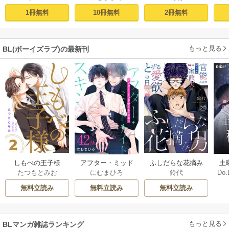
ー
プロローグ
［ばら売り］ 第1話
2冊無料
1冊無料
10冊無料
もっと見る
BL(ボーイズラブ)の最新刊
しもべの王子様
ふしだらな花摘み
アフター・ミッド
土
たつもとみお
鈴代
にむまひろ
Do.
【描き下ろしおま
男 20巻
ナイト・スキン
上
け付き特装版】 2巻
［ばら売り］ 42巻
な
無料立読み
無料立読み
無料立読み
もっと見る
BLマンガ雑誌ランキング