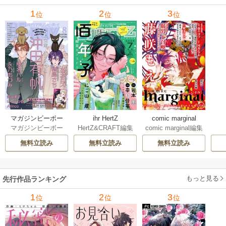
1
2
3
位
位
位
マガジンビーボー
ihr HertZ
comic marginal
マガジンビーボー
HertZ&CRAFT編集
comic marginal編集
イ
イ編集部
部
部
無料立読み
無料立読み
無料立読み
もっと見る
先行作品ランキング
1
2
3
位
位
位