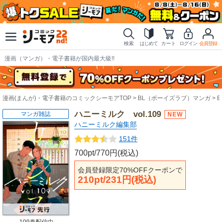
検索
はじめて
カート
ログイン
会員登録
漫画（マンガ）・電子書籍が国内最大級!!
漫画(まんが)・電子書籍のコミックシーモアTOP
BL（ボーイズラブ）マンガ
ハニーミルク vol.109
マンガ雑誌
ハニーミルク編集部
151件
700pt/770円(税込)
会員登録限定70%OFFクーポンで
210pt/231円(税込)