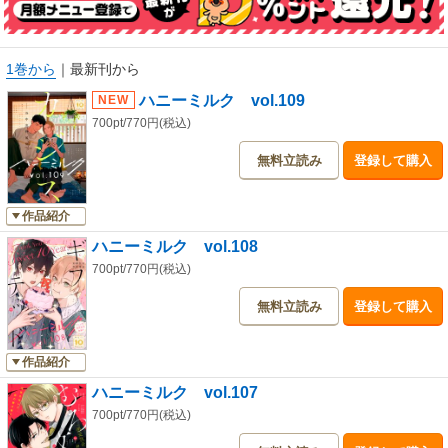
＜vol.109 掲載ラインナップ＞
【表紙】「谷中宵待風味」第２話 カジス
【新連載！】「冷酷公爵の溺愛にモブ執事は気づかない」第１話 原作：二
1巻から
｜
最新刊から
三 漫画：おはじきたかこ
【完結！】「溺愛執着αくん」第２０話 むろ文子
ハニーミルク vol.109
【完結！】「かなめくんは食べられたい」第８話 あさよじ
700pt/770円(税込)
「疫病神は幸福を愛したい」第２話 よふかしむり
「飢えた悪魔と紳士なリーマン」第３話 楓季田走る
無料立読み
登録して購入
「俺が好きって言ったらどうする？」第２０話 くもそく
「たまらないのは恋なのか」第２９話 空華みあ
作品紹介
「こじらせ幼馴染が攻略させてくれない」第３話 麻井あらた
「君があまりにあますぎて」第１１話 筒居つい
ハニーミルク vol.108
「猫になりたい田万川くん またたび」第９話 灯乃モト
700pt/770円(税込)
「どうせ死ぬならキスしたい！」第１４話 みたおでん
「君は僕の理想の彼氏」第１２話 しろうさな
無料立読み
登録して購入
「俺が伏見にときめいてるわけがない」第７話 雪川海音
「綿巻くんの恋に触れたい」第５話 ぎゅん
「ギフテッド」第２４話 原作：天樹征丸 漫画：雨宮理真
作品紹介
「朧夜ナイトレイド」第１０話 藤峰式
ハニーミルク vol.107
「前世、弟子だった最強魔術師が俺を諦めてくれない」第３話 原作：ヒラ
700pt/770円(税込)
ヲ 漫画：蜂屋すずめ