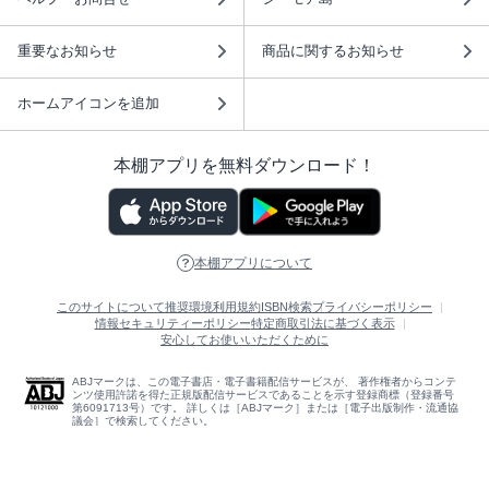
重要なお知らせ
商品に関するお知らせ
ホームアイコンを追加
本棚アプリを無料ダウンロード！
本棚アプリについて
このサイトについて
推奨環境
利用規約
ISBN検索
プライバシーポリシー
情報セキュリティーポリシー
特定商取引法に基づく表示
安心してお使いいただくために
ABJマークは、この電子書店・電子書籍配信サービスが、 著作権者からコンテ
ンツ使用許諾を得た正規版配信サービスであることを示す登録商標（登録番号
第6091713号）です。 詳しくは［ABJマーク］または［電子出版制作・流通協
議会］で検索してください。
(C)NTTソルマーレ