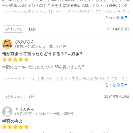
号が通常650ポイントのところを大盤振る舞い200ポイント。(過去バック
ナンバーは325ポイントより)えーと、皆さん私のようにならないためにレ
ビューするのですが、わたくし、じゃのめ先生の映画部シリーズ宵々モノ
もっとみる▼
ローグの単話を自動購入してましてね、最新号に掲載されてる最終話単話
14件
2021年6月5日
が150ポイントだったのです(ちなみに宵々〜の最終話はさすがの幸せご褒
いいね
美回で美味しくいただきました。ご馳走様でした。単行本も今月発売で
す。もちろん買います。)
ぴぴぴ
さん
(女性/－)
総レビュー数：974件
最新号の雑誌ハニーミルクはいろいろ入って今ならたった200ポイン
ト。。。なんと一穂ミチ先生オリジナル原作で、大好きなymz先生作画の
俺が好きって言ったらどうする？?←好き‼
新連載も掲載されています。市川先生のストレイバレットベイベーの番外
編も。単話で別々に買うより、ぜっっっっったいにお得です。皆さま、ひ
半額のセール中だったのでvol.85を買いました?
とつでも興味がある単話があるなら、この機会を逃さず雑誌を買うのが正
解かと。
レビュータイトルにも書いた、くもそく先生の作品が読みたくて真っ先に
ページに飛びましたわー?
もっとみる▼
もぅ…好き❗動悸がヤバイ。巧すぎる・上手すぎる・美味すぎる（漢字全部
3件
2024年9月16日
当てはまります）
いいね
アングルが多彩で読んでて楽しいし、瞳のキラメキや台詞なしのコマで感
情が伝わってきて最っっっ高に痺れる?
きりん
さん
(女性/60代～)
総レビュー数：250件
今回特に切なさから【ギュン??】の過程が素敵なお話だったので単行本が
待ち遠しいです。
半額の今よ！