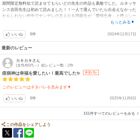
期間限定無料似て読ませてもらいどの先生の作品も素敵でした。ルネッサ
ンス吉田先生は初めて読みました！！一人で選んでいたら出会えなかった
かもしれない作中でヤンデレの主人公を同級生が「愛情乞食」と呼ぶシー
ンが上手いこと言うなと。良い経験ありがとうございます。まだ12号まで
もっとみる▼
しか出ていないので間に合いそうです。
0件
2024年12月17日
いいね
最新のレビュー
カキカキ
さん
(女性/60代～)
総レビュー数：2件
疫病神は幸福を愛したい！最高でした✨
ネタバレ
このレビューはネタバレを含みます▼
0件
2025年11月6日
いいね
151件すべてのレビューをみる
この作品をシェアしよう