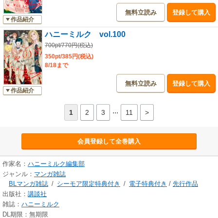
無料立読み
登録して購入
作品紹介
ハニーミルク vol.100
700pt/770円(税込)
350pt/385円(税込)
8/18まで
無料立読み
登録して購入
作品紹介
...
1
2
3
11
>
会員登録して全巻購入
作家名：
ハニーミルク編集部
ジャンル：
マンガ雑誌
BLマンガ雑誌
/
シーモア限定特典付き
/
電子特典付き
/
先行作品
出版社：
講談社
雑誌：
ハニーミルク
DL期限：無期限