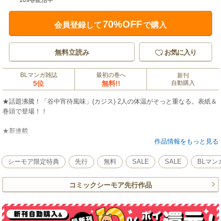
109巻配信中
70%OFF
会員登録して
で購入
無料立読み
お気に入り
BLマンガ雑誌
最初の巻へ
新刊
5位
無料!!
自動購入
★話題沸騰！「谷中宵待風味」(カジス) 2人の体温がそっと重なる。表紙＆
巻頭で登場！！
★新連載
異世界転生BL！ 転生したらクールな公爵が攻めてきて、契約恋人
作品情報をもっと見る
に…!? 「冷酷公爵の溺愛にモブ執事は気づかない」原作：二三 漫画：
おはじきたかこ
シーモア限定特典
先行
無料
SALE
SALE
BLマン
★超豪華18本！
コミックシーモア先行作品
ついに完結！！「溺愛執着αくん」&「かなめくんは食べられたい」、フレ
ッシュ連載たちもお見逃しなく！！！