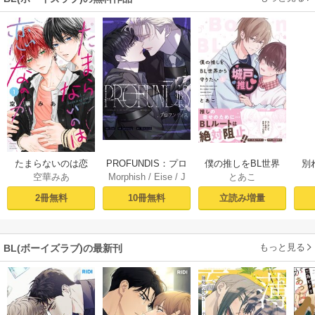
PROFUNDIS：プロ
たまらないのは恋
僕の推しをBL世界
別
Morphish
/
Eise
/
J
空華みあ
とあこ
フンディス【タテ
なのか（１）【シ
から守りたい【シ
掛
aeyoung
ヨミ】1
ーモア限定特典付
ーモア限定特典付
ミ
10冊無料
2冊無料
立読み増量
き】
き電子単行本】 上
定
巻
もっと見る
BL(ボーイズラブ)の最新刊