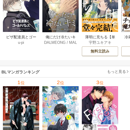
薄明に充ちる【単
冷
ピザ配達員とゴー
俺にだけ冷たいキ
宇野ユキアキ
u-pi
DALMEONG
/
MAL
行本版】 5巻
ルドパレス【タテ
ミ【タテヨミ】 34
LINFLOWER
ヨミ】 104巻
巻
無料立読み
もっと見る
BLマンガランキング
1
2
3
位
位
位