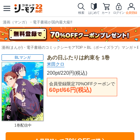
検索
はじめて
カート
ログイン
会員登録
漫画（マンガ）・電子書籍が国内最大級!!
漫画(まんが)・電子書籍のコミックシーモアTOP
BL（ボーイズラブ）マンガ
あの日ふたりは約束を 1巻
BLマンガ
米田クロ
200pt/220円(税込)
会員登録限定70%OFFクーポンで
60pt/66円(税込)
1巻配信中