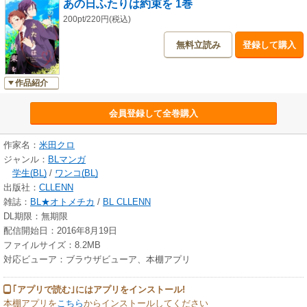
あの日ふたりは約束を 1巻
200pt/220円(税込)
無料立読み
登録して購入
作品紹介
会員登録して全巻購入
作家名：
米田クロ
ジャンル：
BLマンガ
学生(BL)
/
ワンコ(BL)
出版社：
CLLENN
雑誌：
BL★オトメチカ
/
BL CLLENN
DL期限：無期限
配信開始日：2016年8月19日
ファイルサイズ：8.2MB
対応ビューア：ブラウザビューア、本棚アプリ
｢アプリで読む｣にはアプリをインストール!
本棚アプリを
こちら
からインストールしてください