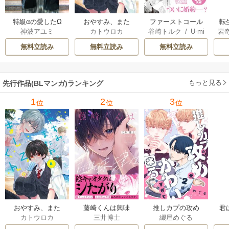
特級αの愛したΩ
おやすみ、また
ファーストコール
転
神波アユミ
カトウロカ
谷崎トルク
/
U-mi
岩
ね。ましろくん。
～童貞外科医、年
な
n
【電子限定漫画付
下ヤクザの嫁にさ
王
無料立読み
無料立読み
無料立読み
き】
れそうです！～
し
【単行本版(シーモ
ア限定描き下ろし
もっと見る
先行作品(BLマンガ)ランキング
付き)】
1
2
3
位
位
位
おやすみ、また
藤崎くんは興味
推しカプの攻め
君
カトウロカ
三井博士
綴屋めぐる
ね。ましろくん。
津々【コミックス
が、かわいすぎて
【電子限定漫画付
版】
困る