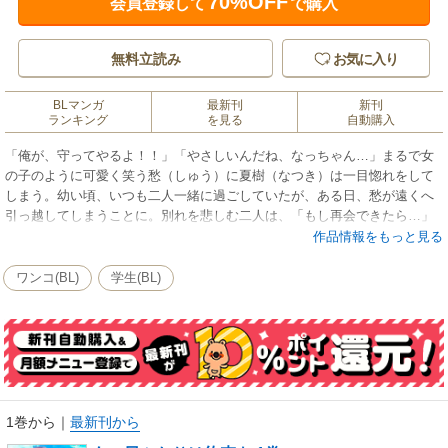
70%OFF
会員登録して
で購入
無料立読み
お気に入り
BLマンガ
最新刊
新刊
ランキング
を見る
自動購入
「俺が、守ってやるよ！！」「やさしいんだね、なっちゃん…」まるで女
の子のように可愛く笑う愁（しゅう）に夏樹（なつき）は一目惚れをして
しまう。幼い頃、いつも二人一緒に過ごしていたが、ある日、愁が遠くへ
引っ越してしまうことに。別れを悲しむ二人は、「もし再会できたら…」
とお互い約束を交わした。――そして月日が流れ、学生になった夏樹のク
作品情報をもっと見る
ラスに愁が転校してきて…。【初出：デイジーコミックス】
ワンコ(BL)
学生(BL)
1巻から
｜
最新刊から