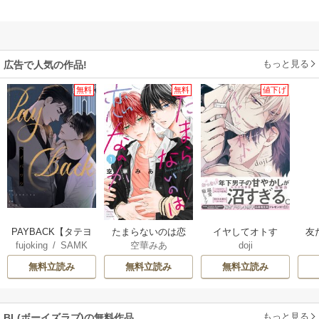
もっと見る
広告で人気の作品!
無料
無料
値下げ
PAYBACK【タテヨ
たまらないのは恋
イヤしてオトす
友
fujoking
/
SAMK
空華みあ
doji
ミ】
なのか
【コミックス版】
無料立読み
無料立読み
無料立読み
もっと見る
BL(ボーイズラブ)の無料作品