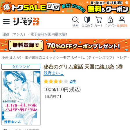
検索
はじめて
カート
ログイン
会員登録
漫画（マンガ）・電子書籍が国内最大級!!
漫画(まんが)・電子書籍のコミックシーモアTOP
TL（ティーンズラブ）
レデ
秘密のグリム童話 天国に結ぶ恋 1巻
女性マンガ
浅野まいこ
2件
100pt/110円(税込)
【販売終了】