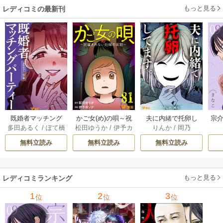
もっと見る
レディコミの最新刊
既婚者マッチング
かご女(め)の唄～祝
夫に内緒で托卵し
宗介
多田あるく
/
ぽて橋
松田ゆうか
/
伊予カ
りんか
/
岡乃
パーティー 13巻
福されない妊婦の
てます。 10巻
ンナ
哀歌～ 80-81巻
無料立読み
無料立読み
無料立読み
もっと見る
レディコミランキング
1
2
3
位
位
位