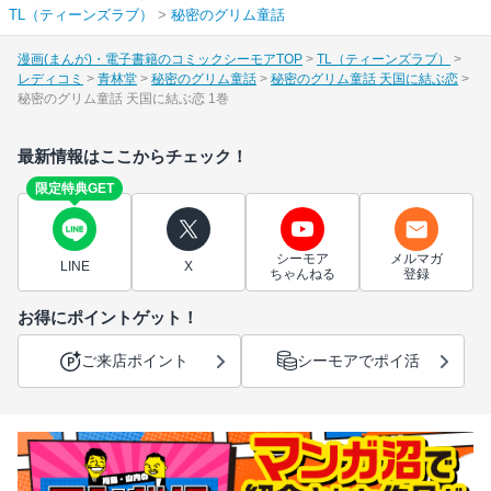
TL（ティーンズラブ）
>
秘密のグリム童話
漫画(まんが)・電子書籍のコミックシーモアTOP
TL（ティーンズラブ）
レディコミ
青林堂
秘密のグリム童話
秘密のグリム童話 天国に結ぶ恋
秘密のグリム童話 天国に結ぶ恋 1巻
最新情報はここからチェック！
限定特典GET
シーモア
メルマガ
LINE
X
ちゃんねる
登録
お得にポイントゲット！
ご来店ポイント
シーモアでポイ活