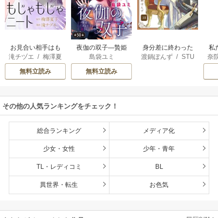
お見合い相手はも
夜伽の双子―贄姫
身分差に終わった
私
滝チヅエ
/
梅澤夏
島袋ユミ
渡鍋ぽんず
/
STU
奈
じゃもじゃニート
は二人の王子に愛
恋を、今さらです
せ
子（エブリスタ）
DIO ZOON
される―【マイク
が。
し
無料立読み
無料立読み
ロ】
命
その他の人気ランキングをチェック！
総合ランキング
メディア化
少女・女性
少年・青年
TL・レディコミ
BL
異世界・転生
お色気