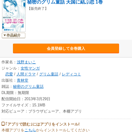
秘密のグリム童話 天国に結ぶ恋 1巻
【販売終了】
作品紹介
会員登録して全巻購入
作家名：
浅野まいこ
ジャンル：
女性マンガ
恋愛
/
人間ドラマ
/
グリム童話
/
レディコミ
出版社：
青林堂
雑誌：
秘密のグリム童話
DL期限：無期限
配信開始日：2013年3月29日
ファイルサイズ：15.1MB
対応ビューア：ブラウザビューア、本棚アプリ
｢アプリで読む｣にはアプリをインストール!
本棚アプリを
こちら
からインストールしてください