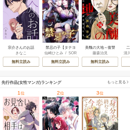
宗介さんのお話
禁忌の子【タテヨ
美醜の大地～復讐
きなこ
仙崎ひとみ
/
SOR
藤森治見
清
ミ】
のために顔を捨て
は
AJIMA
さ
た女～（分冊版）
無料立読み
無料立読み
無料立読み
もっと見る
先行作品(女性マンガ)ランキング
1
2
3
位
位
位