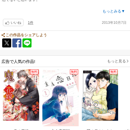
でも、少しも入り込めなかった。
もっとみる▼
1件
2013年10月7日
特別な感動もなかったし、涙も出ない。
いいね
余りにもありふれたストーリーだから、最初から流れや結末が見え過ぎて
この作品をシェアしよう
いるからかも。
身分違い・親の決めた婚約者・駆け落ち・活動家・結核、昭和の悲恋物語
ベスト5総動員。
もっと見る
広告で人気の作品!
無料
無料
無料