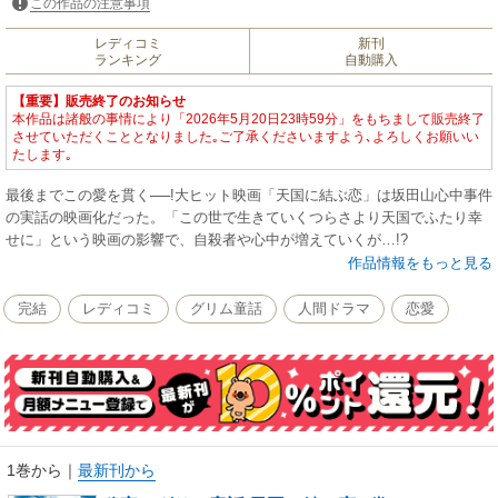
この作品の注意事項
レディコミ
新刊
ランキング
自動購入
【重要】販売終了のお知らせ
本作品は諸般の事情により「2026年5月20日23時59分」をもちまして販売終了
させていただくこととなりました｡ご了承くださいますよう､よろしくお願いい
たします｡
最後までこの愛を貫く──!大ヒット映画「天国に結ぶ恋」は坂田山心中事件
の実話の映画化だった。「この世で生きていくつらさより天国でふたり幸
せに」という映画の影響で、自殺者や心中が増えていくが…!?
作品情報をもっと見る
完結
レディコミ
グリム童話
人間ドラマ
恋愛
1巻から
｜
最新刊から