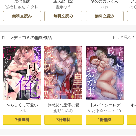
鬼の花嫁
主人恋日記
隣の元カレくん
ブ
富樫じゅん
/
クレ
吉永ゆう
ago
は
復
ハ
お
無料立読み
無料立読み
無料立読み
もっと見る
TL･レディコミの無料作品
やらしくて可愛い
無慈悲な皇帝の愛
【スパイシーレデ
オ
ウル
蜜野このみ
めたる☆ハニィ
/
Y
俺の凛ちゃん。～
玩寵妃―おわらぬ
ィ】政略結婚した
毎
aaka
隣人後輩くんのイ
快楽、閨に響くは
塩対応の旦那様は
す
3冊無料
3冊無料
1冊無料
キすぎた執着にハ
乱れ声― 1巻
毎晩寝たふりをし
まけ
メ堕とされる～ 1巻
た私をおかずに…
(1)