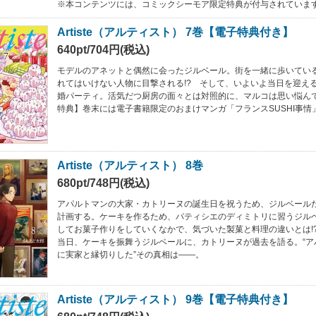
※本コンテンツには、コミックシーモア限定特典が付与されていま
Artiste（アルティスト） 7巻【電子特典付き】
640pt/704円(税込)
モデルのアネットと偶然に会ったジルベール。街を一緒に歩いてい
れてはいけない人物に目撃される!? そして、いよいよ当日を迎え
婚パーティ。活気だつ厨房の面々とは対照的に、マルコは思い悩ん
特典】巻末には電子書籍限定のおまけマンガ「フランスSUSHI事情
Artiste（アルティスト） 8巻
680pt/748円(税込)
アパルトマンの大家・カトリーヌの誕生日を祝うため、ジルベール
計画する。ケーキを作るため、パティシエのディミトリに習うジル
してお菓子作りをしていくなかで、気づいた製菓と料理の違いとは!
当日、ケーキを振舞うジルベールに、カトリーヌが過去を語る。“ア
に実家と縁切りした”その真相は――。
Artiste（アルティスト） 9巻【電子特典付き】