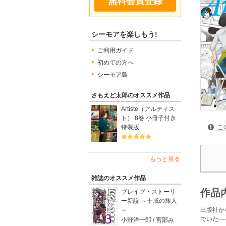
無料会員登録
シーモアを楽しもう!
ご利用ガイド
初めての方へ
シーモア島
さもえど太郎のオススメ作品
Artiste（アルティス
ト） 8巻 小冊子付き
こ
特装版
もっと見る
雑誌のオススメ作品
作品
ブレイブ・ストーリ
ー新説 ～十戒の旅人
～
出版社か
でいた―
小野洋一郎 / 宮部み