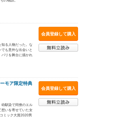
たちの物語。
会員登録して購入
を知る人物だった。な
ンでも意外な出会いと
。パリを舞台に描かれ
【シーモア限定特典
会員登録して購入
。幼馴染で同僚のエル
て想いを寄せていた女
ミック大賞2020男