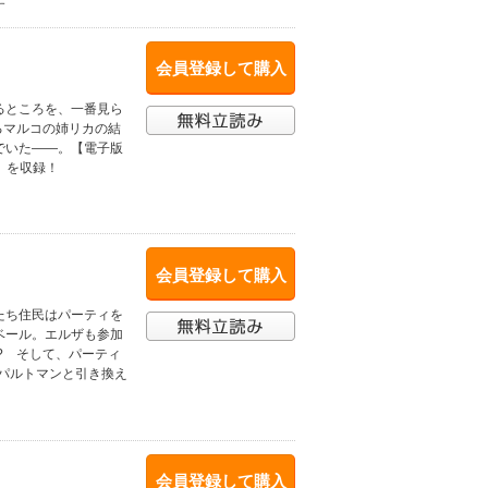
す
会員登録して購入
るところを、一番見ら
るマルコの姉リカの結
でいた――。【電子版
」を収録！
会員登録して購入
たち住民はパーティを
ベール。エルザも参加
? そして、パーティ
パルトマンと引き換え
会員登録して購入