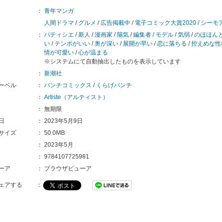
：
青年マンガ
人間ドラマ
/
グルメ
/
広告掲載中
/
電子コミック大賞2020
/
シーモ
：
パティシエ
/
新人
/
漫画家
/
陽気
/
編集者
/
モデル
/
気弱
/
のほほん
い
/
テンポがいい
/
奥が深い
/
展開が早い
/
恋に落ちる
/
控えめな性
情が可愛い
/
心が温まる
※システムにて自動抽出したものを表示しています
：
新潮社
ーベル
：
バンチコミックス
/
くらげバンチ
：
Artiste（アルティスト）
：
無期限
日
：
2023年5月9日
サイズ
：
50.0MB
：
2023年5月
：
9784107725981
ーア
：
ブラウザビューア
ェアする
：