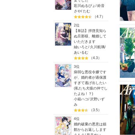
女でした
彩川ぬるぴょ
/
鈴音
さや
/
たむ
（4.7）
2位
【単話】拝啓見知ら
ぬ旦那様、離婚して
いただきます
紬いろと
/
久川航璃
/
あいるむ
（4.3）
3位
病弱な悪役令嬢です
が、婚約者が過保護
すぎて逃げ出したい
(私たち犬猿の仲でし
たよね！？)
小箱ハコ
/
沢野いず
み
（3.5）
4位
婚約破棄の悪意は娼
館からお返しします