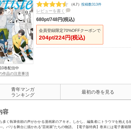
（4.7）
投稿数313件
レビューを書く
680pt/748円(税込)
会員登録限定70%OFFクーポンで
204pt/224円(税込)
10巻配信中
の作品の注意事項
青年マンガ
最初の巻を見る
ランキング
内容
ら多く執筆依頼の声がかかる漫画家のアキオ。しかし、編集者にトラウマを抱える
―。パリを舞台に描かれる“芸術家”たちの物語。【電子版特典】巻末には電子書籍