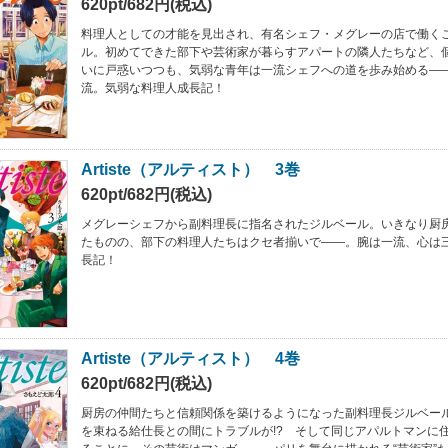
620pt/682円(税込)
料理人としての才能を見出され、有名シェフ・メグレーの店で働く
ル。初めてできた部下や芸術家が暮らすアパートの隣人たちなど、
いに戸惑いつつも、気弱な青年は一流シェフへの道を歩み始める―
流。気弱な料理人成長記！
Artiste（アルティスト） 3巻
620pt/682円(税込)
メグレーシェフから副料理長に指名されたジルベール。いきなり厨
たものの、部下の料理人たちはクセ者揃いで――。腕は一流、心は
長記！
Artiste（アルティスト） 4巻
620pt/682円(税込)
厨房の仲間たちと信頼関係を築けるようになった副料理長ジルベー
を束ねる給仕長との間にトラブルが!? そして同じアパルトマンに