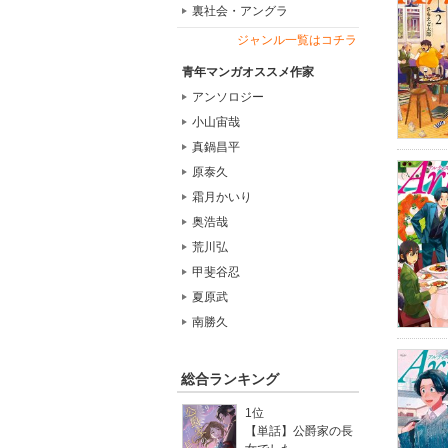
裏社会・アングラ
ジャンル一覧はコチラ
青年マンガオススメ作家
アンソロジー
小山宙哉
真鍋昌平
原泰久
霜月かいり
奥浩哉
荒川弘
甲斐谷忍
夏原武
南勝久
総合ランキング
1位
【単話】公爵家の長