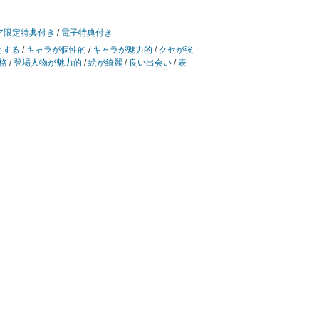
ア限定特典付き
/
電子特典付き
とする
/
キャラが個性的
/
キャラが魅力的
/
クセが強
格
/
登場人物が魅力的
/
絵が綺麗
/
良い出会い
/
表