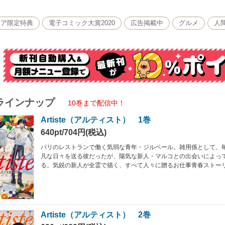
モア限定特典
電子コミック大賞2020
広告掲載中
グルメ
人
ラインナップ
10巻まで配信中！
Artiste（アルティスト） 1巻
640pt/704円(税込)
パリのレストランで働く気弱な青年・ジルベール。雑用係として、
凡な日々を送る彼だったが、陽気な新人・マルコとの出会いによっ
る。気鋭の新人が全霊で描く、すべて人々に贈るお仕事青春ストー
Artiste（アルティスト） 2巻