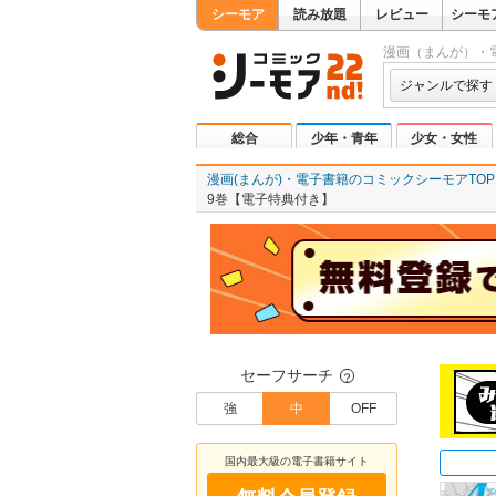
シーモア
読み放題
レビュー
シーモ
漫画（まんが）・
ジャンルで探す
総合
少年・青年
少女・女性
漫画(まんが)・電子書籍のコミックシーモアTOP
9巻【電子特典付き】
セーフサーチ
？
強
中
OFF
国内最大級の電子書籍サイト