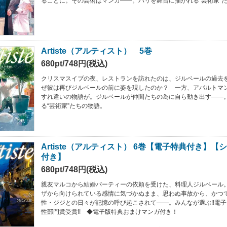
ることに。その芸術はマンガ――。パリを舞台に描かれる“芸術家”
Artiste（アルティスト） 5巻
680pt/748円(税込)
クリスマスイブの夜、レストランを訪れたのは、ジルベールの過去
ぜ彼は再びジルベールの前に姿を現したのか？ 一方、アパルトマ
すれ違いの物語が。ジルベールが仲間たちの為に自ら動き出す――
る“芸術家”たちの物語。
Artiste（アルティスト） 6巻【電子特典付き】
付き】
680pt/748円(税込)
親友マルコから結婚パーティーの依頼を受けた、料理人ジルベール
ザから向けられている感情に気づかぬまま、思わぬ事故から、かつ
性・ジジとの日々が記憶の呼び起こされて――。みんなが選ぶ!!電子コ
性部門賞受賞!! ◆電子版特典おまけマンガ付き！