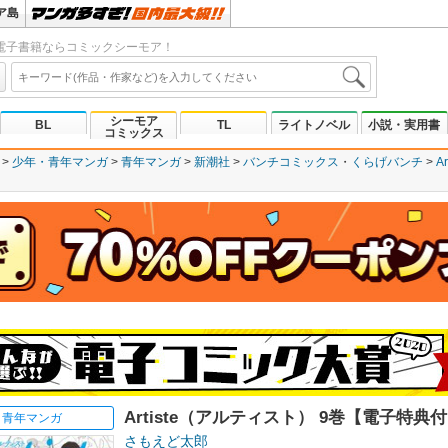
ア島
電子書籍ならコミックシーモア！
シーモア
BL
TL
ライトノベル
小説・実用書
コミックス
少年・青年マンガ
青年マンガ
新潮社
バンチコミックス
くらげバンチ
A
Artiste（アルティスト） 9巻【電子特典
青年マンガ
さもえど太郎