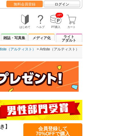
無料会員登録
ログイン
UP!
はじめて
ヘルプ
PT購入
カート
ライト
雑誌・写真集
メディア化
アダルト
rtiste（アルティスト）
Artiste（アルティスト）
付き】
会員登録して
70%OFFで購入