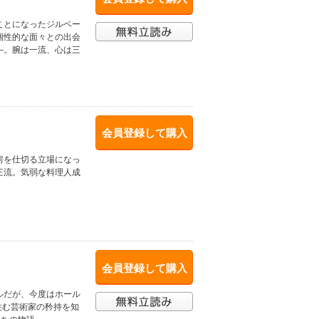
ことになったジルベー
個性的な面々との出会
―。腕は一流、心は三
会員登録して購入
房を仕切る立場になっ
三流。気弱な料理人成
会員登録して購入
ルだが、今度はホール
住む芸術家の矜持を知