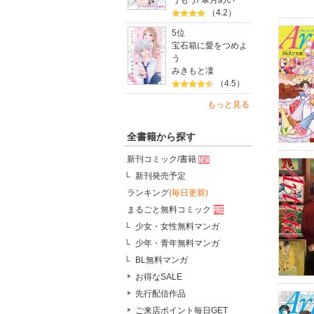
うもう
/
皐月めい
（4.2）
5位
宝石箱に愛をつめよ
う
みきもと凜
（4.5）
もっと見る
全書籍から探す
新刊コミック/書籍
新刊発売予定
ランキング
(毎日更新)
まるごと無料コミック
少女・女性無料マンガ
少年・青年無料マンガ
BL無料マンガ
お得なSALE
先行配信作品
ご来店ポイント毎日GET