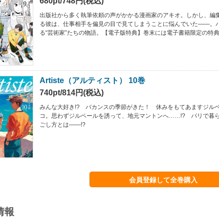
680pt/748円(税込)
出版社から多く執筆依頼の声がかかる漫画家のアキオ。しかし、編
る彼は、仕事相手を偏見の目で見てしまうことに悩んでいた――。
る“芸術家”たちの物語。【電子版特典】巻末には電子書籍限定の特
Artiste（アルティスト） 10巻
740pt/814円(税込)
みんな大好き!? バカンスの季節がきた！ 休みをもてあますジル
コ。思わずジルベールを誘って、地元マントンへ……!? パリで暮
ごし方とは――!?
会員登録して全巻購入
情報