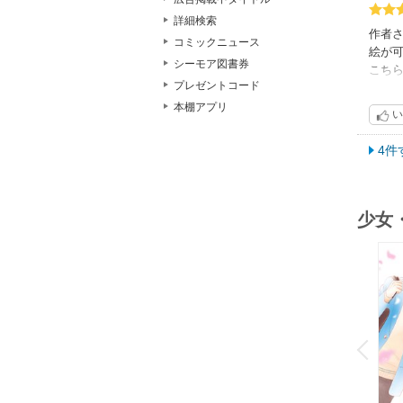
詳細検索
作者
コミックニュース
絵が
シーモア図書券
こち
プレゼントコード
面白
本棚アプリ
い
4件
少女
o
v
P
r
e
i
u