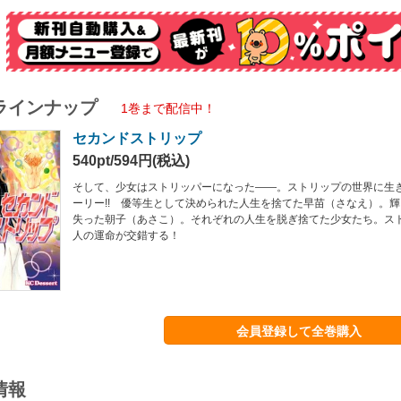
ラインナップ
1巻まで配信中！
セカンドストリップ
540pt/594円(税込)
そして、少女はストリッパーになった――。ストリップの世界に生
ーリー!! 優等生として決められた人生を捨てた早苗（さなえ）。
失った朝子（あさこ）。それぞれの人生を脱ぎ捨てた少女たち。ス
人の運命が交錯する！
会員登録して全巻購入
情報