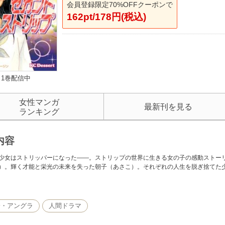
会員登録限定70%OFFクーポンで
162pt/178円(税込)
1巻配信中
女性マンガ
最新刊を見る
ランキング
内容
少女はストリッパーになった――。ストリップの世界に生きる女の子の感動ストーリ
）。輝く才能と栄光の未来を失った朝子（あさこ）。それぞれの人生を脱ぎ捨てた
会・アングラ
人間ドラマ