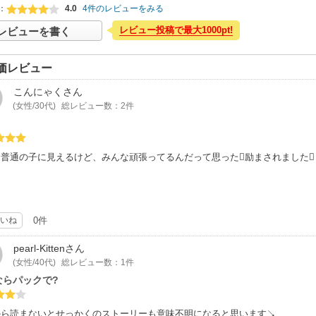
：
4.0
4件のレビューをみる
レビュー投稿で最大1000pt!
レビューを書く
価レビュー
こんにゃく
さん
(女性/30代)
総レビュー数：2件
な普通の子に見えるけど、みんな頑張ってるんだって思った励まされました
いね
0件
pearl-Kitten
さん
(女性/40代)
総レビュー数：1件
ならパックで?
から読まないとせっかくのストーリーも意味不明になると思います↘