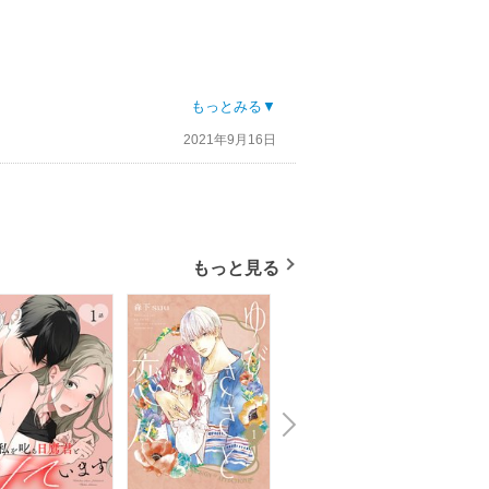
もっとみる▼
2021年9月16日
もっと見る
N
x
e
t