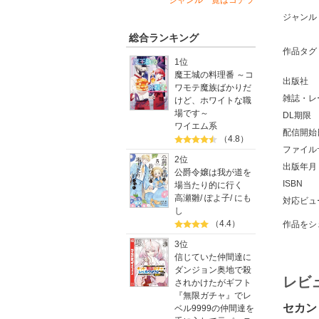
ジャンル一覧はコチラ
ジャンル
総合ランキング
作品タグ
1位
魔王城の料理番 ～コ
出版社
ワモテ魔族ばかりだ
雑誌・レ
けど、ホワイトな職
場です～
DL期限
ワイエム系
配信開始
（4.8）
ファイル
2位
出版年月
公爵令嬢は我が道を
ISBN
場当たり的に行く
高瀬雛
/
ぽよ子
/
にも
対応ビュ
し
（4.4）
作品をシ
3位
信じていた仲間達に
ダンジョン奥地で殺
レビ
されかけたがギフト
『無限ガチャ』でレ
セカン
ベル9999の仲間達を