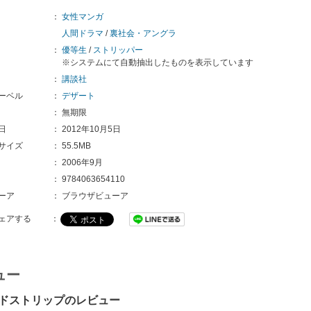
：
女性マンガ
人間ドラマ
/
裏社会・アングラ
：
優等生
/
ストリッパー
※システムにて自動抽出したものを表示しています
：
講談社
ーベル
：
デザート
：
無期限
日
：
2012年10月5日
サイズ
：
55.5MB
：
2006年9月
：
9784063654110
ーア
：
ブラウザビューア
ェアする
：
ュー
ドストリップのレビュー