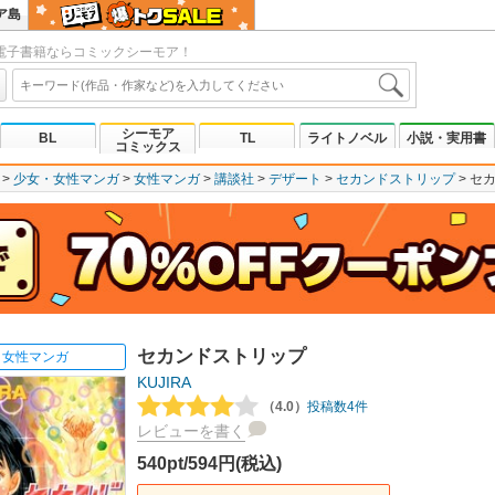
ア島
電子書籍ならコミックシーモア！
シーモア
BL
TL
ライトノベル
小説・実用書
コミックス
少女・女性マンガ
女性マンガ
講談社
デザート
セカンドストリップ
セ
セカンドストリップ
女性マンガ
KUJIRA
（4.0）
投稿数4件
レビューを書く
540pt/594円(税込)