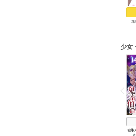
花
少女
o
v
P
r
e
i
u
寝取
木
鬼畜