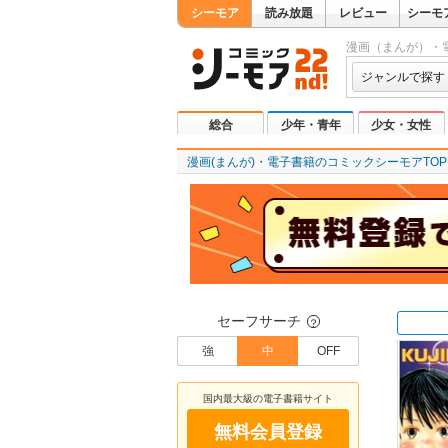
シーモア
読み放題
レビュー
シーモ
漫画（まんが）・
ジャンルで探す
総合
少年・青年
少女・女性
漫画(まんが)・電子書籍のコミックシーモアTOP
セーフサーチ
？
強
中
OFF
国内最大級の電子書籍サイト
無料会員登録