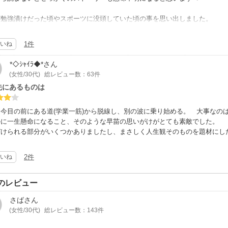
が勉強漬けだった頃やスポーツに没頭していた頃の事を思い出しました。
しながら読めるので、一気に読めました。
いね
1件
今のご時世では、こういう生き方は無理があるかな…
*◇ｼｬｲﾗ◆*
さん
(女性/30代)
総レビュー数：63件
ーリーはしっかりしてるので、読みやすいです。
先にあるものは
終えた時には、自分はどうだっただろう？今はどうだろう？って、自問自答し
は今目の前にある道(学業一筋)から脱線し、別の波に乗り始める。 大事なの
かに一生懸命になること、そのような早苗の思いがけがとても素敵でした。
で、評価は星のマイナスは１つにしました。
づけられる部分がいくつかありましたし、まさしく人生観そのものを題材にし
いね
2件
のレビュー
さば
さん
(女性/30代)
総レビュー数：143件