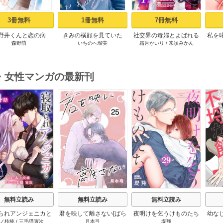
3冊無料
1冊無料
7冊無料
野井くんと恋の病
きみの横顔を見ていた
社交界の毒婦とよばれる
私を
森野萌
いちのへ瑠美
霜月かいり
/
来須みかん
（１）
（１）
私～素敵な辺境伯令息に
てい
腕を折られたので、責任
とってもらいます～［ば
ら売り］ 第1話
・女性マンガの最新刊
s
無料立読み
無料立読み
無料立読み
られアンジェニカと
君を映して離さない[ばら
夜明けを乞うけものたち
幼な
ノ枝純
/
三毛猫寅次
月本弓
堤翔
伯爵［ばら売り］ 14
売り] 25巻
[ばら売り] 28-29巻