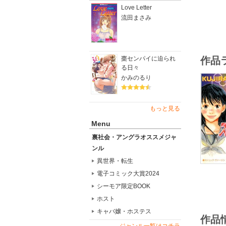
Love Letter
流田まさみ
棗センパイに迫られ
作品
る日々
かみのるり
もっと見る
Menu
裏社会・アングラオススメジャ
ンル
異世界・転生
電子コミック大賞2024
シーモア限定BOOK
ホスト
キャバ嬢・ホステス
作品