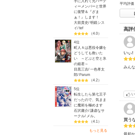
手に入れて元パーテ
平均評価
ィーメンバーと世界
に復讐＆『ざま
ぁ！』します！
大前貴史
/
明鏡シス
イ
/
tef
高評
（4.0）
4位
町人Ａは悪役令嬢を
いぃ!
どうしても救いた
い ～どぶと空と氷
の姫君～
みん
目黒三吉
/
一色孝太
郎
/
Parum
（4.2）
5位
い
転生したら第七王子
だったので、気まま
に魔術を極めます
石沢庸介
/
謙虚なサ
ークル
/
メル。
買う
（4.1）
もっと見る
最初