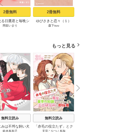
2冊無料
2冊無料
1冊無料
叱る日鷹君と毎晩シ
ゆびさきと恋々（１）
低体温男子になつかれま
寝取ら
岡舘いまり
森下suu
三星マユハ
三
ます［ばら売り］ 第
した。【描き下ろしおま
鬼畜
1話
け付き特装版】 1巻
もっと見る
N
x
e
t
無料立読み
無料立読み
無料立読み
じみは不埒な飼い犬
「赤毛の役立たず」とク
100年の恋もさめなくて
この男
鈴木有布子
天宮こなつ
/
糸加
チキン
13巻
ビになった魔力なしの魔
［ばら売り］ 12巻