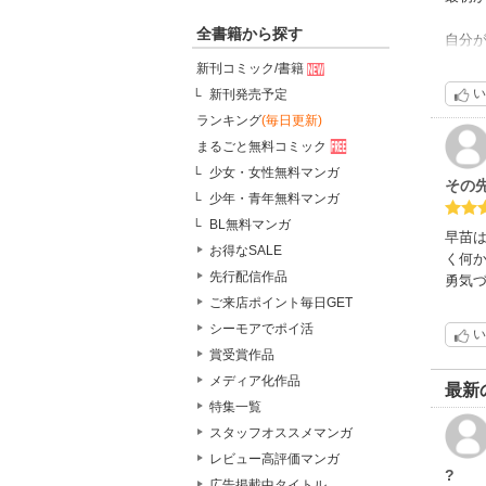
全書籍から探す
自分
新刊コミック/書籍
共感
い
新刊発売予定
ランキング
(毎日更新)
が、
まるごと無料コミック
スト
少女・女性無料マンガ
その
少年・青年無料マンガ
読み
BL無料マンガ
な
早苗
お得なSALE
く何
先行配信作品
なの
勇気
ご来店ポイント毎日GET
シーモアでポイ活
い
賞受賞作品
メディア化作品
最新
特集一覧
スタッフオススメマンガ
レビュー高評価マンガ
?
広告掲載中タイトル