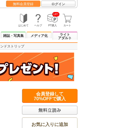
無料会員登録
ログイン
UP!
はじめて
ヘルプ
PT購入
カート
ライト
雑誌・写真集
メディア化
アダルト
カンドストリップ
会員登録して
70%OFFで購入
お気に入りに追加