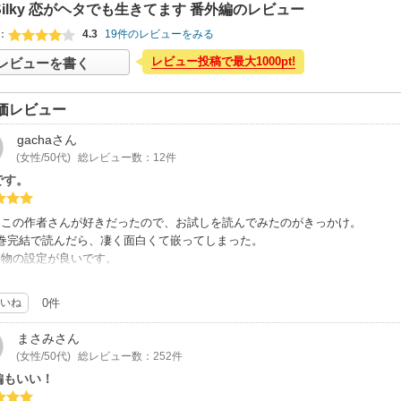
 Silky 恋がヘタでも生きてます 番外編のレビュー
：
4.3
19件のレビューをみる
レビュー投稿で最大1000pt!
レビューを書く
価レビュー
gacha
さん
(女性/50代)
総レビュー数：12件
です。
、この作者さんが好きだったので、お試しを読んでみたのがきっかけ。
4巻完結で読んだら、凄く面白くて嵌ってしまった。
人物の設定が良いです。
な好きな作品の番外編があったので、迷わず読んでみたら、やっぱり面白かっ
を読んでいる間は、ちょっぴり幸せを感じた。、
いね
0件
まさみ
さん
(女性/50代)
総レビュー数：252件
編もいい！