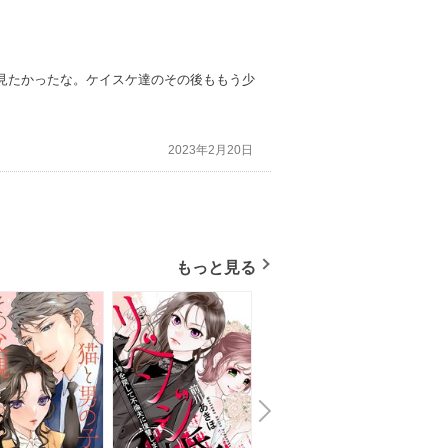
見たかったな。ケイスケ達のその後ももう少
2023年2月20日
もっと見る
N
x
e
t