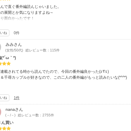
読んで直ぐ番外編読んじゃいました。
後の展開とか気になりますよね～
通り面白かったです！
中で佳介が一番だったけど、司の株が上がったわ！
いね
0件
みみ
さん
(女性/50代)
総レビュー数：115件
*´ω｀*)
連載されてる時から読んでたので、今回の番外編良かった(≧∇≦)
＆千尋カップルが好きなので、この二人の番外編がもっと読みたいな(*^^*)
いね
1件
nana
さん
(－/－)
総レビュー数：2755件
さん買い