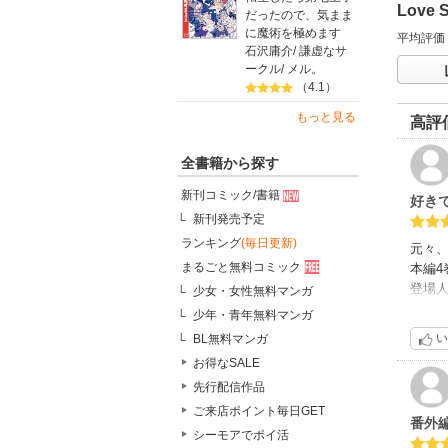
Love
だったので、気まま
に魔術を極めます
平均評価
石沢庸介
/
謙虚なサ
ークル
/
メル。
（4.1）
もっと見る
高評
全書籍から探す
新刊コミック/書籍
好き
新刊発売予定
ランキング
(毎日更新)
元々
まるごと無料コミック
本編
登場
少女・女性無料マンガ
そん
少年・青年無料マンガ
作品
い
BL無料マンガ
お得なSALE
先行配信作品
ご来店ポイント毎日GET
番外
シーモアでポイ活