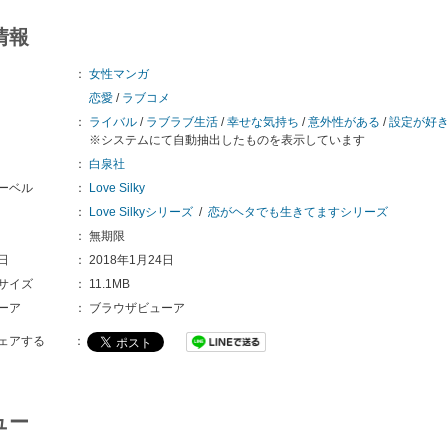
情報
：
女性マンガ
恋愛
/
ラブコメ
：
ライバル
/
ラブラブ生活
/
幸せな気持ち
/
意外性がある
/
設定が好
※システムにて自動抽出したものを表示しています
：
白泉社
ーベル
：
Love Silky
：
Love Silkyシリーズ
/
恋がヘタでも生きてますシリーズ
：
無期限
日
：
2018年1月24日
サイズ
：
11.1MB
ーア
：
ブラウザビューア
ェアする
：
ュー