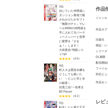
3位
作品
信じていた仲間達に
ダンジョン奥地で殺
ジャンル
されかけたがギフト
『無限ガチャ』でレ
ベル9999の仲間達を
作品タグ
手に入れて元パーテ
ィーメンバーと世界
出版社
に復讐＆『ざま
雑誌・レ
ぁ！』します！
大前貴史
/
明鏡シス
シリーズ
イ
/
tef
DL期限
（4.0）
配信開始
4位
ファイル
町人Ａは悪役令嬢を
どうしても救いた
対応ビュ
い ～どぶと空と氷
作品をシ
の姫君～
目黒三吉
/
一色孝太
郎
/
Parum
（4.2）
レビ
5位
転生したら第七王子