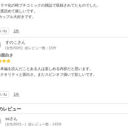
ドラマ化の時プチコミックの雑誌で収録されてたものでした。
一度読めて嬉しいです。
カップル大好きです。
いね
1件
すのこ
さん
(女性/50代)
総レビュー数：15件
の面白さ
タ本編を読んだことある人は楽しめる内容だと思います。
のクオリティと面白さ。またスピンオフ描いて欲しいです。
いね
1件
のレビュー
ss
さん
(女性/60代～)
総レビュー数：145件