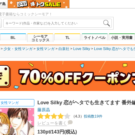
ア島
電子書籍ならコミックシーモア！
シーモア
BL
TL
ライトノベル
小説・実用書
コミックス
少女・女性マンガ
女性マンガ
白泉社
Love Silky
Love Silky 恋がヘタ
Love Silky 恋がヘタでも生きてます 番外
女性マンガ
藤原晶
（4.3）
投稿数19件
レビューを書く
130pt/143円(税込)