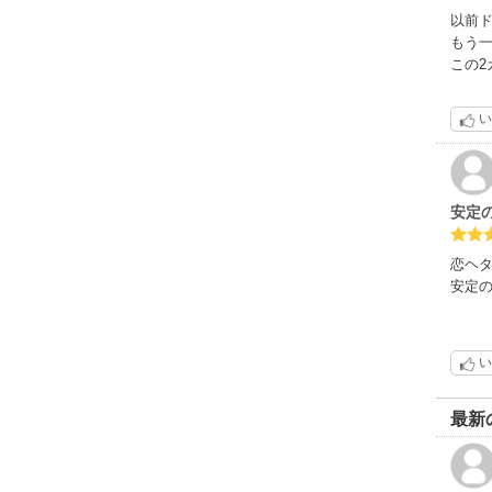
以前
もう
この2
い
安定
恋ヘ
安定
い
最新