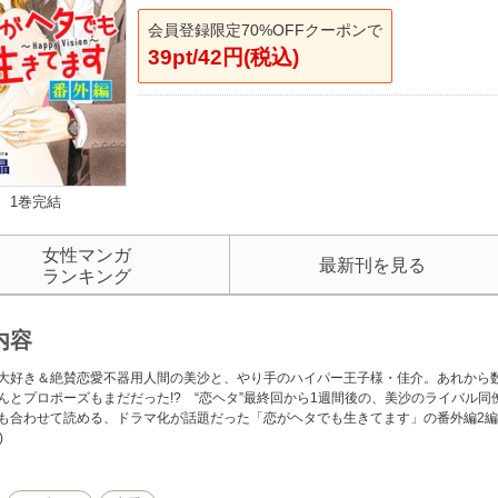
会員登録限定70%OFFクーポンで
39pt/42円(税込)
1巻完結
女性マンガ
最新刊を見る
ランキング
内容
大好き＆絶賛恋愛不器用人間の美沙と、やり手のハイパー王子様・佳介。あれから
んとプロポーズもまだだった!? “恋ヘタ”最終回から1週間後の、美沙のライバル同
も合わせて読める、ドラマ化が話題だった「恋がヘタでも生きてます」の番外編2編
)