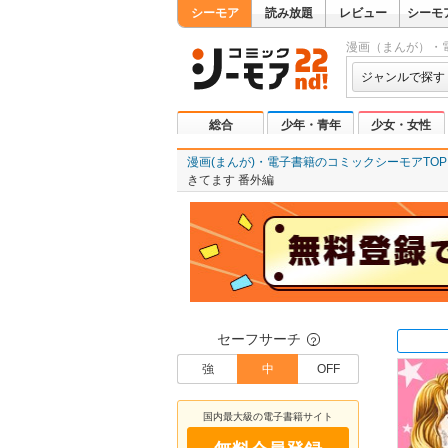
シーモア
読み放題
レビュー
シーモ
漫画（まんが）・
ジャンルで探す
総合
少年・青年
少女・女性
漫画(まんが)・電子書籍のコミックシーモアTOP
きてます 番外編
セーフサーチ
？
強
中
OFF
国内最大級の電子書籍サイト