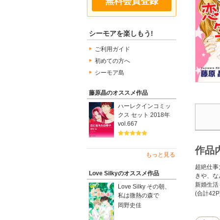
無料会員登録
シーモアを楽しもう!
ご利用ガイド
初めての方へ
シーモア島
藤原晶のオススメ作品
ハーレクインコミッ
クス セット 2018年
vol.667
作品
もっと見る
超絶仕事
Love Silkyのオススメ作品
きや、な
新婚生活
Love Silky その朝、
(合計42P
私は微熱の森で
岡野史佳