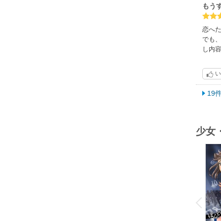
もう
恋へ
でも
し内
い
19
少女
o
v
P
r
e
i
u