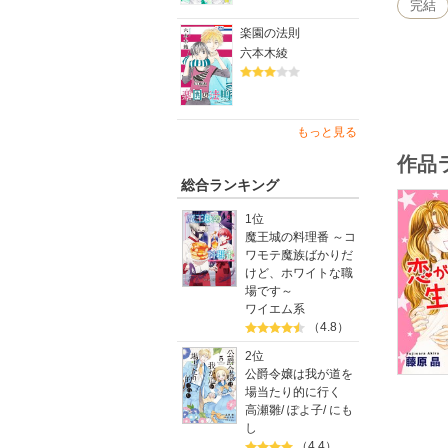
完結
楽園の法則
六本木綾
もっと見る
作品
総合ランキング
1位
魔王城の料理番 ～コ
ワモテ魔族ばかりだ
けど、ホワイトな職
場です～
ワイエム系
（4.8）
2位
公爵令嬢は我が道を
場当たり的に行く
高瀬雛
/
ぽよ子
/
にも
し
（4.4）