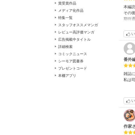
賞受賞作品
本編
メディア化作品
その
特集一覧
期待
私の
スタッフオススメマンガ
レビュー高評価マンガ
い
広告掲載中タイトル
詳細検索
コミックニュース
番外編(
シーモア図書券
プレゼントコード
雑誌に
本棚アプリ
私は司
い
作家