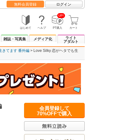
無料会員登録
ログイン
UP!
はじめて
ヘルプ
PT購入
カート
ライト
雑誌・写真集
メディア化
アダルト
でも生きてます 番外編
Love Silky 恋がヘタでも生
編
会員登録して
70%OFFで購入