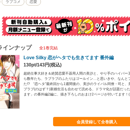
ラブコメ
恋愛
ラインナップ
全1巻完結
Love Silky 恋がヘタでも生きてます 番外編
130pt/143円(税込)
超絶仕事大好き＆絶賛恋愛不器用人間の美沙と、やり手のハイパー
ら数年たち、ラブラブのふたりはゴールイン…と思いきや、なんと
た!? “恋ヘタ”最終回から1週間後の、美沙のライバル同僚・司と
ブラブ(のはず？)新婚生活も合わせて読める、ドラマ化が話題だっ
ます」の番外編2編に、描き下ろしのおまけ2ページが付いてます！(合
会員登録して全巻購入