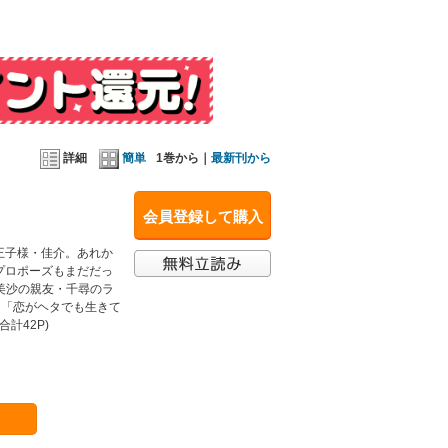
詳細
簡単
1巻から｜
最新刊から
会員登録して購入
王子様・佳介。あれか
プロポーズもまだだっ
、美沙の親友・千尋のラ
た「恋がヘタでも生きて
計42P)