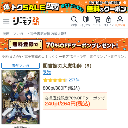
検索
はじめて
カート
ログイン
会員登録
漫画（マンガ）・電子書籍が国内最大級!!
漫画(まんが)・電子書籍のコミックシーモアTOP
少年・青年マンガ
青年マンガ
図書館の大魔術師（8）
青年マンガ
泉光
257件
800pt/880円(税込)
会員登録限定70%OFFクーポンで
240pt/264円(税込)