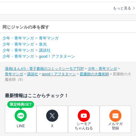
もっと見る
同じジャンルの本を探す
少年・青年マンガ
>
青年マンガ
少年・青年マンガ
>
泉光
少年・青年マンガ
>
講談社
少年・青年マンガ
>
good！アフタヌーン
漫画(まんが)・電子書籍のコミックシーモアTOP
少年・青年マンガ
青年マンガ
講談社
good！アフタヌーン
図書館の大魔術師
図書館の大
魔術師（8）
最新情報はここからチェック！
限定特典GET
シーモア
メルマガ
LINE
X
ちゃんねる
登録