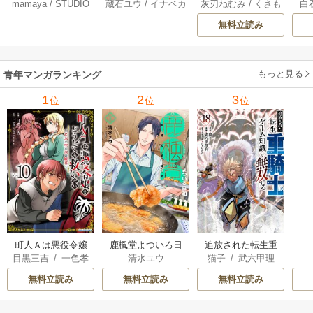
mamaya
/
STUDIO
蔵石ユウ
/
イナベカ
灰刃ねむみ
/
くさも
白
なってくれません
3巻
界プレス漫遊記 ～
アッ
ZOON
ズ
/
STUDIO ZOON
ち
か？ 21巻
最強無双のおじさ
0
無料立読み
んはあらゆる種族
ち
を嫁にする～（コ
ミック） 6巻
（
もっと見る
青年マンガランキング
1
2
3
位
位
位
町人Ａは悪役令嬢
追放された転生重
鹿楓堂よついろ日
目黒三吉
/
一色孝
猫子
/
武六甲理
清水ユウ
をどうしても救い
騎士はゲーム知識
和
太郎
/
Parum
衣
/
じゃいあん
たい ～どぶと空
で無双する
無料立読み
無料立読み
無料立読み
と氷の姫君～