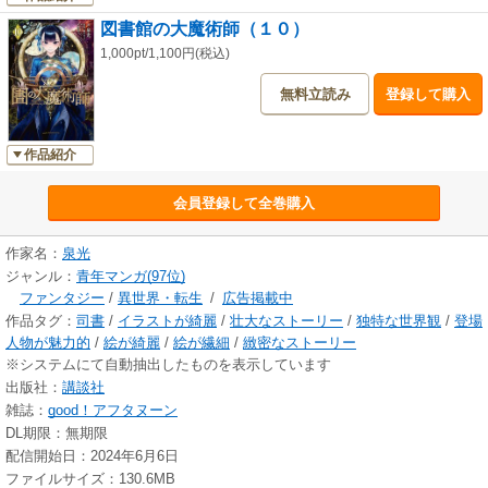
図書館の大魔術師（１０）
1,000pt/1,100円(税込)
無料立読み
登録して購入
作品紹介
会員登録して全巻購入
作家名：
泉光
ジャンル：
青年マンガ(97位)
ファンタジー
/
異世界・転生
/
広告掲載中
作品タグ：
司書
/
イラストが綺麗
/
壮大なストーリー
/
独特な世界観
/
登場
人物が魅力的
/
絵が綺麗
/
絵が繊細
/
緻密なストーリー
※システムにて自動抽出したものを表示しています
出版社：
講談社
雑誌：
good！アフタヌーン
DL期限：無期限
配信開始日：2024年6月6日
ファイルサイズ：130.6MB