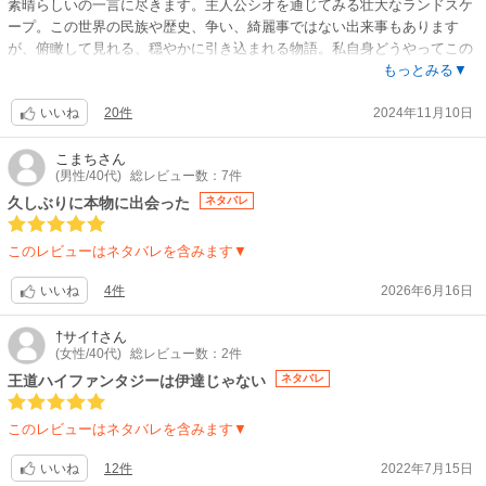
素晴らしいの一言に尽きます。主人公シオを通じてみる壮大なランドスケ
ープ。この世界の民族や歴史、争い、綺麗事ではない出来事もあります
が、俯瞰して見れる、穏やかに引き込まれる物語。私自身どうやってこの
作品に辿り着いたのか分からないまま、知り得た幸運に震えます。同時に
もっとみる▼
何故今まで知らなかったのか早く読まなかった事を後悔する作品。司書
20件
2024年11月10日
（カフナ）と言う仕事が魅力的な事ももちろんですが、何より主人公シオ
いいね
の背景と人物が好ましい。めちゃくちゃ努力してるんですよ〜、頑張り屋
さん！応援しちゃうでしょ。周りの登場人物達も個性的で良い。「識る
こまち
さん
(男性/40代)
総レビュー数：7件
事、学ぶ事」を強く諭したお姉さんがまた素晴らしい！3巻までは、カフ
ナ試験に挑戦し結果が出るまでの一区切り。単純に超難関試験に挑む過程
久しぶりに本物に出会った
ネタバレ
が楽しく読める。4巻からはまた新たなシーンに切り替わります。図書館
や司書と言う以上に「本」に重きを置くストーリーである事が私には嬉し
このレビューはネタバレを含みます▼
いです。この先どう進むのか。ファンタジーと言うよりある国の歴史を垣
間見るような。設定もしっかり作り込まれており読み応えあります。原作
4件
2026年6月16日
いいね
の記載がありますが、おそらくソレも含めてこの作品を作り上げる設定。
あまりにも抜かりない作り込みとシオの純粋な挑戦に自然と胸が熱くなり
†サイ†
さん
落涙しそうになります。今、1番楽しみな作品です。＊現時点の最新刊8巻
(女性/40代)
総レビュー数：2件
まで読みました。益々面白く、チラホラストーリーの種が蒔かれているの
王道ハイファンタジーは伊達じゃない
ネタバレ
ですが、話が壮大すぎて8巻ではほとんど進んでいない感じ。最後にキレ
ーに繋がってまとまるのは分かっているのですが正直、もう少し展開が欲
このレビューはネタバレを含みます▼
しい。イチオシなのは変わらないけれど、完結してから読むか、進み方や
発刊時期を気にせずゆったり構えて静かに待つか。どっちにせよ絶対に読
12件
2022年7月15日
いいね
むけど！蒔かれた種とこの感じだと体感的に最低もう8巻は必要。たぶん