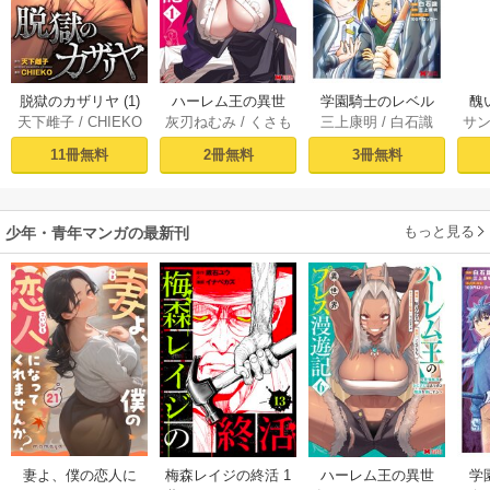
脱獄のカザリヤ (1)
ハーレム王の異世
学園騎士のレベル
醜
天下雌子
/
CHIEKO
灰刃ねむみ
/
くさも
三上康明
/
白石識
サ
界プレス漫遊記 ～
アップ！レベル100
同
ち
最強無双のおじさ
0超えの転生者、落
皇
11冊無料
2冊無料
3冊無料
んはあらゆる種族
ちこぼれクラスに
喪
を嫁にする～（コ
入学。そして、
ミック） 1巻
（コミック） ： 1
もっと見る
少年・青年マンガの最新刊
妻よ、僕の恋人に
梅森レイジの終活 1
ハーレム王の異世
学