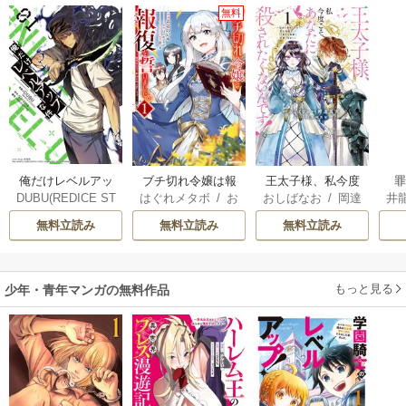
無料
俺だけレベルアッ
ブチ切れ令嬢は報
王太子様、私今度
DUBU(REDICE ST
はぐれメタボ
/
お
おしばなお
/
岡達
井
プな件
復を誓いました。
こそあなたに殺さ
UDIO)
/
Chugong
/
おのいも
/
昌未
英茉
/
先崎真琴
れたくないんで
無料立読み
無料立読み
無料立読み
h-goon
す！ ～聖女に嵌め
られた貧乏令嬢、
二度目は串刺し回
もっと見る
少年・青年マンガの無料作品
避します！～