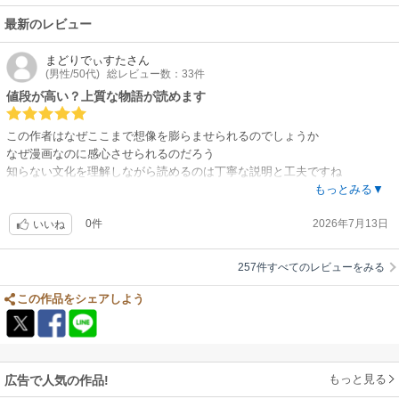
それ以上。だってまだ全然これからだもん！作家さまにはお元気で健やか
最新のレビュー
に描き続けていただきたいの一心です。
まどりでぃすた
さん
(男性/50代)
総レビュー数：33件
値段が高い？上質な物語が読めます
この作者はなぜここまで想像を膨らませられるのでしょうか
なぜ漫画なのに感心させられるのだろう
知らない文化を理解しながら読めるのは丁寧な説明と工夫ですね
私は小説と思って読んでます
もっとみる▼
最新巻には一番気になるソフィさんが小説家になるきっかけが描かれてい
0件
2026年7月13日
て
いいね
一冊以上のボリュームでこの値段で良いのかと思ったくらいです
難点は毎年一冊くらいしか発売されないことです、次巻が待ち遠しいです
257件すべてのレビューをみる
この作品をシェアしよう
もっと見る
広告で人気の作品!