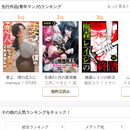
もっと見る
先行作品(青年マンガ)ランキング
1
2
3
位
位
位
妻よ、僕の恋人に
生後0ヶ月の最強魔
梅森レイジの終活
mamaya
/
STUDI
三河ごーすと
/
花
蔵石ユウ
/
イナベ
ナ
なってくれません
王 食べるだけ強
O ZOON
房雪
/
マップ
カズ
/
STUDIO ZO
核
か？
くなるチート能力
無料立読み
ON
持ち転生者だけど
赤ちゃんなので英
雄たちの母乳で成
その他の人気ランキングをチェック！
長して無双します
総合ランキング
メディア化