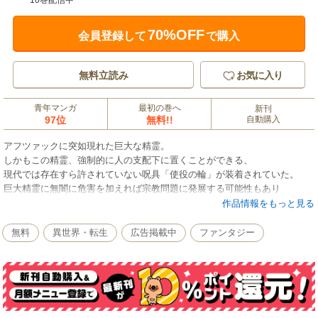
10巻配信中
70%OFF
会員登録して
で購入
無料立読み
お気に入り
青年マンガ
最初の巻へ
新刊
97位
無料!!
自動購入
アフツァックに突如現れた巨大な精霊。
しかもこの精霊、強制的に人の支配下に置くことができる、
現代では存在すら許されていない呪具「使役の輪」が装着されていた。
巨大精霊に無闇に危害を加えれば宗教問題に発展する可能性もあり
中央図書館はどう対処するか、決めあぐねていた。
作品情報をもっと見る
しかしその間、未知の巨大精霊を前に街は大混乱に…。
無料
異世界・転生
広告掲載中
ファンタジー